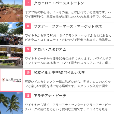
道もあるので、スニーカーの準備を。
7
クカニロコ・バースストートン
オアフ島の中心部、「へその緒」と呼ばれている聖地です。ハ
ワイ王朝時代、王族女性が出産したといわれる場所で、今は子
宝祈願、安産祈願のパワースポットとして知られています。た
くさんのエネルギーを浴びて帰ってくださいね。
8
サタデー・ファーマーズ・マーケットKCC
ワイキキから車で10分、ダイアモンド・ヘッドふもとにあるカ
ピオラニ・コミュニティ・カレッジで開催されます。地元農家
お手製のグルメやオーガニック食品など、朝からあれもこれも
食べたくなっちゃいそう。ロコも観光客も多く集まる人気の朝
9
アロハ・スタジアム
市なので、売り切れが発生するかも。なるべく早い時間に行っ
てみよう。
ワイキキビーチから徒歩20分の場所にあります。ハワイ大学ア
メフトチームの本拠地で、ハワイ最大のスタジアムです。週3
回、スワップミートという名前のフリーマーケットを開催して
います。400以上もの地元のお店が出店し、大盛り上がり。お
10
私立イルカ中学/名門イルカ大学
宝を見つけてみませんか。
可愛いイルカやカメと一緒に泳ぎながら、明るいロコのスタッ
フと楽しい時間を過ごせる場所です。スタッフが入念に調査す
るため、イルカ遭遇率の高さも評判。マリンスポーツやダンス
やフラなどの“授業”もあります。“卒業”時の達成感は一緒の思い
11
アラモアナ・ビーチ
出になりそうですね。
ワイキキから近く、アラモアナ・センターやアラモアナ・ビー
チパークの前にあるという便利な立地です。ハワイでも最も美
しいサンセットが見られると評判です。地元の方も多く、休日