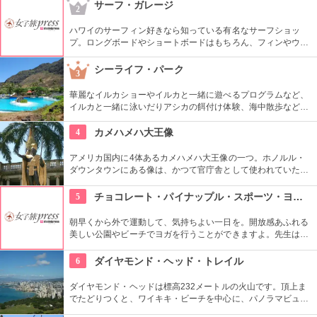
ワイ産のおいしいグルメが勢ぞろい。ちょうど、早めのディナ
サーフ・ガレージ
2
ーに利用できそうですね。
ハワイのサーフィン好きなら知っている有名なサーフショッ
プ。ロングボードやショートボードはもちろん、フィンやウェ
ットスーツまでなんでも相談できる専門店。 ボードのレンタル
や保管も行っています。
シーライフ・パーク
3
華麗なイルカショーやイルカと一緒に遊べるプログラムなど、
イルカと一緒に泳いだりアシカの餌付け体験、海中散歩など、
家族で遊べるアトラクションがいっぱい。おみやげにイルカの
ヌイグルミやTシャツなどオリジナルグッズも人気です。
4
カメハメハ大王像
アメリカ国内に4体あるカメハメハ大王像の一つ。ホノルル・
ダウンタウンにある像は、かつて官庁舎として使われていた建
物『アリイオラニ・ハレ』の前にあります。こちらの像は本人
がモデルではなく、イケメンだった友人がモデルになったそ
5
チョコレート・パイナップル・スポーツ・ヨガ・スタジオ
う。
朝早くから外で運動して、気持ちよい一日を。開放感あふれる
美しい公園やビーチでヨガを行うことができますよ。先生は日
本語もOKです。毎週水曜日の夕方、ワイキキビーチウォークの
芝生エリアで無料のヨガレッスンも行っているので、初心者は
6
ダイヤモンド・ヘッド・トレイル
コチラもぜひ。
ダイヤモンド・ヘッドは標高232メートルの火山です。頂上ま
でたどりつくと、ワイキキ・ビーチを中心に、パノラマビュー
が広がります。舗装された道ですが、急な階段やゴツゴツした