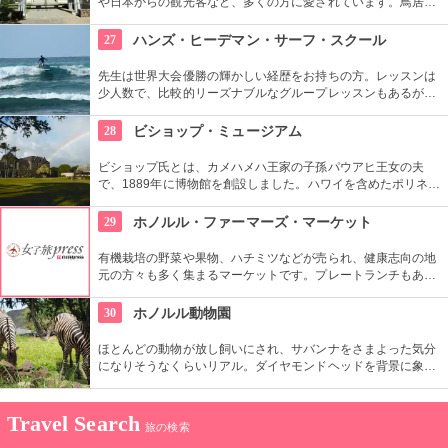
や日本からの観光客など、多くの方に愛されています。鳥居や
しめ縄も神社も立派で、一瞬ハワイにいることを忘れそうにな
りそう。日本とハワイで2度お祈りされたお守りも好評です。
27
ハンズ・ヒーデマン・サーフ・スクール
先生は世界大会優勝の輝かしい経歴をお持ちの方。レッスンは
少人数で、比較的リーズナブルなグループレッスンもあるが、
1対1でしっかりと学べるプライベートレッスンもあります。初
心者の方も基本動作からきちんと学んで、いざ海へ！
28
ビショップ・ミュージアム
ビショップ氏とは、カメハメハ王家の子孫パウアヒ王女の夫
で、1889年に博物館を創設しました。ハワイを含めたポリネシ
ア文化圏の工芸品、写真、文献などが展示されています。建物
や中の吹き抜け、インテリアも見ごたえあります。
29
ホノルル・ファーマーズ・マーケット
有機栽培の野菜や果物、ハチミツなどが売られ、健康志向の地
元の方々も多く集まるマーケットです。プレートランチもあり
ますので、ここでディナーをいただいても楽しいし、何か買い
込んで宿でいただくのもいいですね。
30
ホノルル動物園
ほとんどの動物が放し飼いにされ、サバンナをさまよった気分
になりそうなくらいリアル。ダイヤモンドヘッドを背景に象さ
んが見えたり、ハワイ固有種の動物やトロピカルフラワーやフ
ルーツを観察できたりと、随所でハワイらしさも楽しめます。
Travel Search
旅の検索