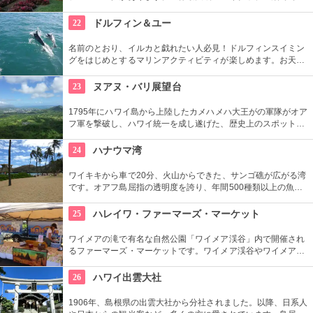
た迷路やパイナップル・エキスプレスなど、大人も子供も楽し
めるアトラクションがあります。カワイイお土産もいっぱい。
22
ドルフィン＆ユー
名前のとおり、イルカと戯れたい人必見！ドルフィンスイミン
グをはじめとするマリンアクティビティが楽しめます。お天気
によってコースを変えてくれるので、イルカに会える確率も高
いそう。バーベキューやフラ、ウクレレ演奏など、嬉しいおも
23
ヌアヌ・バリ展望台
てなしも。
1795年にハワイ島から上陸したカメハメハ大王がの軍隊がオア
フ軍を撃破し、ハワイ統一を成し遂げた、歴史上のスポットで
もあります。切り立つ断崖高さ900メートルにものぼり、ここ
から広がる絶景は感動モノ。海から吹く風は強烈です。
24
ハナウマ湾
ワイキキから車で20分、火山からできた、サンゴ礁が広がる湾
です。オアフ島屈指の透明度を誇り、年間500種類以上の魚が
生息しています。スノーケリングスポットとしても人気の場所
で年間100万人以上の観光客が訪れます。
25
ハレイワ・ファーマーズ・マーケット
ワイメアの滝で有名な自然公園「ワイメア渓谷」内で開催され
るファーマーズ・マーケットです。ワイメア渓谷やワイメアの
滝で遊んでから訪れるのも楽しいかも。食べ物も飲み物も充実
していますので、おやつはもちろん、ディナーを楽しむのもア
26
ハワイ出雲大社
リですね。
1906年、島根県の出雲大社から分社されました。以降、日系人