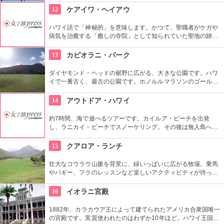
はバーベキューやピクニックをしている人も見られます。
12
ケアイワ・ヘイアウ
ハワイ語で「神秘的」を意味します。かつて、聖職者がケガや
病気を治癒する「癒しの寺院」として知られていた聖地の跡地
です。現在はは『ケアイワ・ヘイアウ州立公園』として整備さ
れ、市民の憩いの場所になっています。
13
カピオラニ・パーク
ダイヤモンド・ヘッドの裾野に広がる、大きな公園です。ハワ
イで一番古く、最古の公園です。ホノルルマラソンのゴール地
点としても有名ですね。ハワイ王朝最後の王カラカウアによっ
て、クイーン・カピオラニの名前が冠せられました。
14
アウトドア・ハワイ
約7時間、海で遊べるツアーです。カイルア・ビーチを出発
し、ラニカイ・ビーチでスノーケリング。その後は無人島へゴ
ー！スカヌーをこぎながら、どこまでも続く美しい海を満喫で
きます。日本語スタッフもいますし、送迎やランチもついてい
15
クアロア・ランチ
ます。
壮大なコウラウ山脈を背景に、緑いっぱいに広がる牧場。乗馬
やバギー、フラのレッスンなど楽しいアクティビティが待って
います。名物のハンバーガーも楽しみですね。映画『ジュラシ
ック・パーク』のロケ地としても知られ、ロケ地巡りのバスも
16
イオラニ宮殿
あります。
1882年、カラカウア王によって建てられたアメリカ合衆国唯一
の宮殿です。実質使われたのはわずか10年ほど。ハワイ王国滅