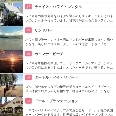
亡後は、75年ほど新政府の行政部の事務所として使われ、修復
を経て一般公開されました。豪華絢爛な調度品は当時の4割程
17
チェイス・ハワイ・レンタル
度の数だとか。
ワイキキの街や郊外をバイクで巡るのもステキ。こちらはバイ
クのレンタルを行っています。日本語が話せるスタッフもいる
ので、安心。オススメのコースをぜひ聞いてみよう。ハーレー
のレンタルでも有名ですよ。
18
サンドバー
ハワイ州で唯一、カネオヘ湾にサンドバーが出現します。穏や
かな海、美しいエメラルドグリーンの浅瀬は、まさに「奇
跡」。船に乗ってサンドバーへ出かけることができる現地ツア
ーが組まれているので、ぜひ利用してみて。
19
カイマナ・ビーチ
ワイキキ水族館の東側、ニューオータニ・カイマナビーチホテ
ルの目の前にあるこじんまりとしたビーチです。落ち着いた雰
囲気なので、朝などお散歩途中に立ち寄ってみたい場所です。
すぐ横には終戦記念プールもあります。
20
タートル・ベイ・リゾート
ゴルフ場やホテルなどの施設が揃うタートルベイ・リゾート。
乗馬体験プログラムも名物です。林道や白い砂のビーチなど、
馬に乗りながら大自然をのんびり、ゆっくりと楽しめます。夕
暮れ時のビーチを巡る乗馬プログラムもあります。
21
ドール・プランテーション
日本でもバナナやパイナップルでおなじみ『ドール』社の農園
テーマパークがあります。世界最大級のパイナップル畑ででき