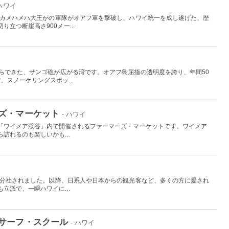
 ハワイ
したカメハメハ大王がの軍隊がオアフ軍を撃破し、ハワイ統一を成し遂げた、歴
立つ断崖高さ900メー...
からできた、サンゴ礁が広がる湾です。オアフ島屈指の透明度を誇り、年間50
。スノーケリングスポッ...
ズ・マーケット
- ハワイ
「ワイメア渓谷」内で開催されるファーマーズ・マーケットです。ワイメア
訪れるのも楽しいかも...
から分社されました。以降、日系人や日本からの観光客など、多くの方に愛され
立派で、一瞬ハワイに...
サーフ・スクール
- ハワイ