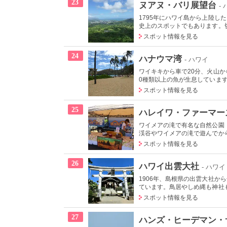
23
ヌアヌ・バリ展望台
-
1795年にハワイ島から上陸
史上のスポットでもあります。切り
スポット情報を見る
24
ハナウマ湾
- ハワイ
ワイキキから車で20分、火山
0種類以上の魚が生息しています
スポット情報を見る
25
ハレイワ・ファーマー
ワイメアの滝で有名な自然公園
渓谷やワイメアの滝で遊んでから
スポット情報を見る
26
ハワイ出雲大社
- ハワイ
1906年、島根県の出雲大社
ています。鳥居やしめ縄も神社も
スポット情報を見る
27
ハンズ・ヒーデマン・