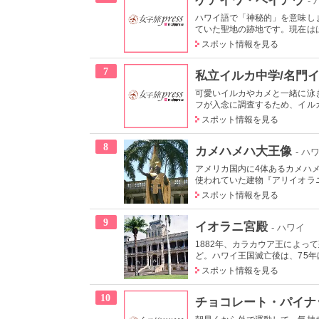
-
ハワイ語で「神秘的」を意味し
ていた聖地の跡地です。現在はは
スポット情報を見る
7
私立イルカ中学/名門
可愛いイルカやカメと一緒に泳
フが入念に調査するため、イルカ
スポット情報を見る
8
カメハメハ大王像
- ハ
アメリカ国内に4体あるカメハ
使われていた建物『アリイオラニ
スポット情報を見る
9
イオラニ宮殿
- ハワイ
1882年、カラカウア王によっ
ど。ハワイ王国滅亡後は、75年ほ
スポット情報を見る
10
チョコレート・パイナ