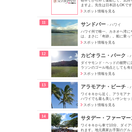
朝早くから外で運動して、気持
ますよ。先生は日本語もOKです
スポット情報を見る
11
サンドバー
- ハワイ
ハワイ州で唯一、カネオヘ湾に
は、まさに「奇跡」。船に乗って
スポット情報を見る
12
カピオラニ・パーク
-
ダイヤモンド・ヘッドの裾野に
ラソンのゴール地点としても有名
スポット情報を見る
13
アラモアナ・ビーチ
-
ワイキキから近く、アラモアナ
ハワイでも最も美しいサンセット
スポット情報を見る
14
サタデー・ファーマー
ワイキキから車で10分、ダイ
れます。地元農家お手製のグルメ