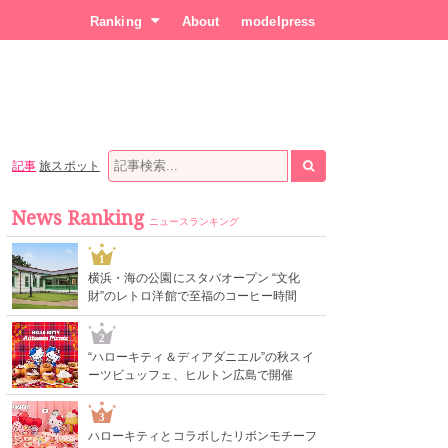
Ranking
About
modelpress
記事
旅スポット
News Ranking
ニュースランキング
1
横浜・海の公園にスタバオープン “文化
財”のレトロ洋館で至福のコーヒー時間
2
“ハローキティ＆ディアダニエル”の秋スイ
ーツビュッフェ、ヒルトン広島で開催
3
ハローキティとコラボしたリボンモチーフ