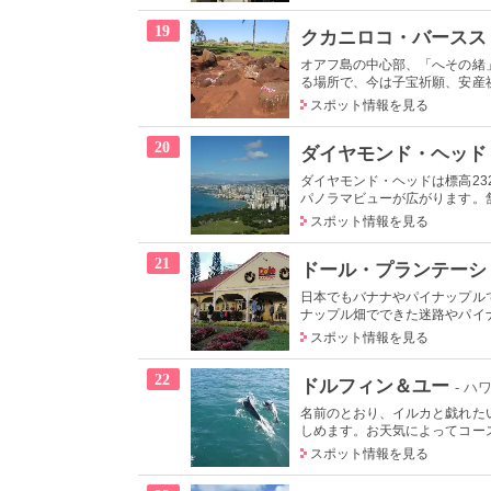
19
クカニロコ・バースス
オアフ島の中心部、「へその緒
る場所で、今は子宝祈願、安産祈
スポット情報を見る
20
ダイヤモンド・ヘッド
ダイヤモンド・ヘッドは標高2
パノラマビューが広がります。舗
スポット情報を見る
21
ドール・プランテーシ
日本でもバナナやパイナップル
ナップル畑でできた迷路やパイナ
スポット情報を見る
22
ドルフィン＆ユー
- ハ
名前のとおり、イルカと戯れた
しめます。お天気によってコース
スポット情報を見る