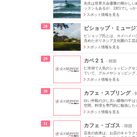
先生は世界大会優勝の輝かしい
ッスンもあるが、1対1でしっかり
スポット情報を見る
28
ビショップ・ミュージ
ビショップ氏とは、カメハメハ
含めたポリネシア文化圏の工芸品
スポット情報を見る
29
カベ２１
- 韓国
仁寺洞で人気のショッピングセ
ていて、グルメやショッピング、
スポット情報を見る
30
カフェ・スプリング
-
白い外観の少し古い建物の中は
空間。料理を専門的に勉強したオ
スポット情報を見る
31
カフェ・ゴゴス
- 韓国
店名の由来は、お店のキャラクタ