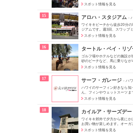
スポット情報を見る
15
アロハ・スタジアム
-
ワイキキビーチから徒歩20分
ジアムです。週3回、スワップミ
スポット情報を見る
16
タートル・ベイ・リゾ
ゴルフ場やホテルなどの施設が
砂のビーチなど、馬に乗りながら
スポット情報を見る
17
サーフ・ガレージ
- ハ
ハワイのサーフィン好きなら知
ん、フィンやウェットスーツまで
スポット情報を見る
18
カイルア・サーズデー
ワイキキ郊外で夕方から夜にか
お買い物が楽しめます。オーガニ
スポット情報を見る