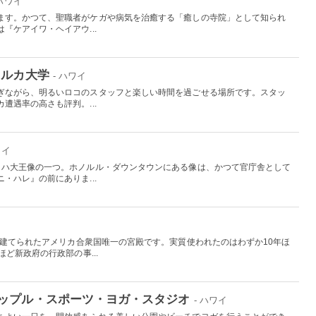
 ハワイ
ます。かつて、聖職者がケガや病気を治癒する「癒しの寺院」として知られ
『ケアイワ・ヘイアウ...
イルカ大学
- ハワイ
ぎながら、明るいロコのスタッフと楽しい時間を過ごせる場所です。スタッ
遭遇率の高さも評判。...
ワイ
メハ大王像の一つ。ホノルル・ダウンタウンにある像は、かつて官庁舎として
・ハレ』の前にありま...
て建てられたアメリカ合衆国唯一の宮殿です。実質使われたのはわずか10年ほ
ど新政府の行政部の事...
ップル・スポーツ・ヨガ・スタジオ
- ハワイ