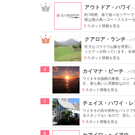
アウトドア・ハワイ
2
約7時間、海で遊べるツアー
後は無人島へゴー！スカヌーをこ
スポット情報を見る
クアロア・ランチ
- 
3
壮大なコウラウ山脈を背景に
ィビティが待っています。名物の
スポット情報を見る
4
カイマナ・ビーチ
- ハ
ワイキキ水族館の東側、ニュー
す。落ち着いた雰囲気なので、朝
スポット情報を見る
5
チェイス・ハワイ・レ
ワイキキの街や郊外をバイクで
るスタッフもいるので、安心。オ
スポット情報を見る
6
ケアイワ・ヘイアウ