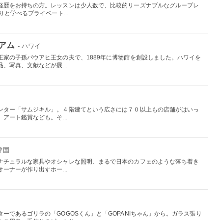
経歴をお持ちの方。レッスンは少人数で、比較的リーズナブルなグループレ
と学べるプライベート...
アム
- ハワイ
王家の子孫パウアヒ王女の夫で、1889年に博物館を創設しました。ハワイを
、写真、文献などが展...
ンター「サムジキル」。４階建てという広さには７０以上もの店舗がはいっ
アート鑑賞なども。そ...
 韓国
ナチュラルな家具やオシャレな照明、まるで日本のカフェのような落ち着き
ーナーが作り出すホー...
ーであるゴリラの「GOGOSくん」と「GOPANIちゃん」から。ガラス張り