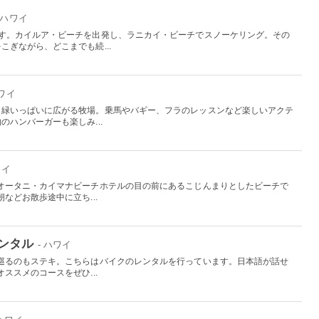
- ハワイ
です。カイルア・ビーチを出発し、ラニカイ・ビーチでスノーケリング。その
ぎながら、どこまでも続...
ハワイ
、緑いっぱいに広がる牧場。乗馬やバギー、フラのレッスンなど楽しいアクテ
ハンバーガーも楽しみ...
ワイ
オータニ・カイマナビーチホテルの目の前にあるこじんまりとしたビーチで
などお散歩途中に立ち...
ンタル
- ハワイ
巡るのもステキ。こちらはバイクのレンタルを行っています。日本語が話せ
ススメのコースをぜひ...