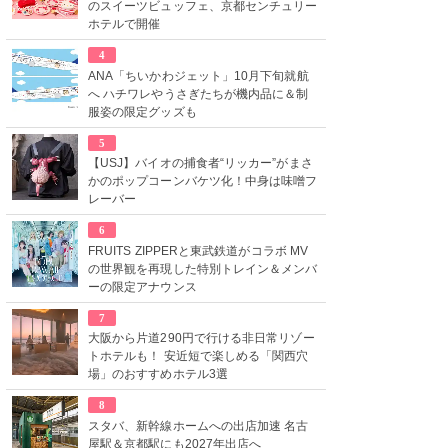
のスイーツビュッフェ、京都センチュリー
ホテルで開催
4
ANA「ちいかわジェット」10月下旬就航
へ ハチワレやうさぎたちが機内品に＆制
服姿の限定グッズも
5
【USJ】バイオの捕食者“リッカー”がまさ
かのポップコーンバケツ化！中身は味噌フ
レーバー
6
FRUITS ZIPPERと東武鉄道がコラボ MV
の世界観を再現した特別トレイン＆メンバ
ーの限定アナウンス
7
大阪から片道290円で行ける非日常リゾー
トホテルも！ 安近短で楽しめる「関西穴
場」のおすすめホテル3選
8
スタバ、新幹線ホームへの出店加速 名古
屋駅＆京都駅にも2027年出店へ