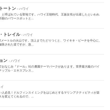
トートン
- ハワイ
」と呼ばれている聖地です。ハワイ王朝時代、王族女性が出産したといわれ
願のパワースポットと...
・トレイル
- ハワイ
32メートルの火山です。頂上までたどりつくと、ワイキキ・ビーチを中心に、
装された道ですが、急...
ョン
- ハワイ
でおなじみ『ドール』社の農園テーマパークがあります。世界最大級のパイ
ップル・エキスプレス...
ワイ
い人必見！ドルフィンスイミングをはじめとするマリンアクティビティが楽
を変えてくれるので、...