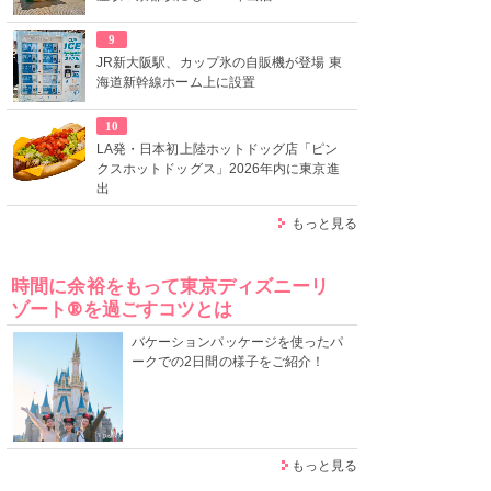
9
JR新大阪駅、カップ氷の自販機が登場 東
海道新幹線ホーム上に設置
10
LA発・日本初上陸ホットドッグ店「ピン
クスホットドッグス」2026年内に東京進
出
もっと見る
時間に余裕をもって東京ディズニーリ
ゾート®を過ごすコツとは
バケーションパッケージを使ったパ
ークでの2日間の様子をご紹介！
もっと見る