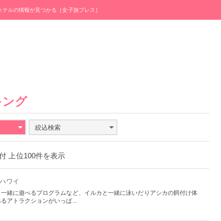
・ホテルの情報が見つかる［女子旅プレス］
キング
絞込検索
日付 上位100件を表示
- ハワイ
と一緒に遊べるプログラムなど、イルカと一緒に泳いだりアシカの餌付け体
アトラクションがいっぱ...