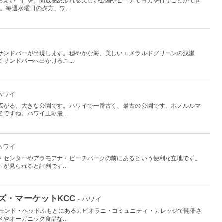
ちよい一日を。開放感あふれる美しい公園やビーチでヨガを行うことができ
。毎週水曜日の夕方、ワ...
サンドバーが出現します。穏やかな海、美しいエメラルドグリーンの浅瀬
サンドバーへ出かけるこ...
 ハワイ
広がる、大きな公園です。ハワイで一番古く、最古の公園です。ホノルルマ
ですね。ハワイ王朝最...
 ハワイ
・センターやアラモアナ・ビーチパークの前にあるという便利な立地です。
が見られると評判です...
ズ・マーケットKCC
- ハワイ
アモンド・ヘッドふもとにあるカピオラニ・コミュニティ・カレッジで開催さ
やオーガニック食品な...