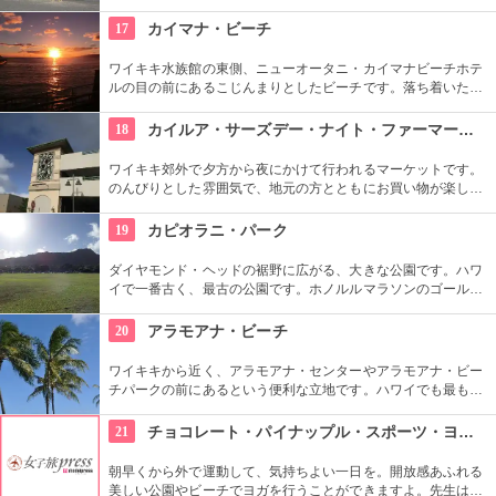
回、スワップミートという名前のフリーマーケットを開催して
います。400以上もの地元のお店が出店し、大盛り上がり。お
17
カイマナ・ビーチ
宝を見つけてみませんか。
ワイキキ水族館の東側、ニューオータニ・カイマナビーチホテ
ルの目の前にあるこじんまりとしたビーチです。落ち着いた雰
囲気なので、朝などお散歩途中に立ち寄ってみたい場所です。
すぐ横には終戦記念プールもあります。
18
カイルア・サーズデー・ナイト・ファーマーズ・マーケット
ワイキキ郊外で夕方から夜にかけて行われるマーケットです。
のんびりとした雰囲気で、地元の方とともにお買い物が楽しめ
ます。オーガニック野菜やフルーツ、焼きたてのパンなど、ハ
ワイ産のおいしいグルメが勢ぞろい。ちょうど、早めのディナ
19
カピオラニ・パーク
ーに利用できそうですね。
ダイヤモンド・ヘッドの裾野に広がる、大きな公園です。ハワ
イで一番古く、最古の公園です。ホノルルマラソンのゴール地
点としても有名ですね。ハワイ王朝最後の王カラカウアによっ
て、クイーン・カピオラニの名前が冠せられました。
20
アラモアナ・ビーチ
ワイキキから近く、アラモアナ・センターやアラモアナ・ビー
チパークの前にあるという便利な立地です。ハワイでも最も美
しいサンセットが見られると評判です。地元の方も多く、休日
はバーベキューやピクニックをしている人も見られます。
21
チョコレート・パイナップル・スポーツ・ヨガ・スタジオ
朝早くから外で運動して、気持ちよい一日を。開放感あふれる
美しい公園やビーチでヨガを行うことができますよ。先生は日