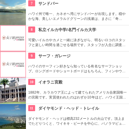
きます。日本語スタッフもいますし、送迎やランチもついてい
7
サンドバー
ます。
ハワイ州で唯一、カネオヘ湾にサンドバーが出現します。穏や
かな海、美しいエメラルドグリーンの浅瀬は、まさに「奇
跡」。船に乗ってサンドバーへ出かけることができる現地ツア
ーが組まれているので、ぜひ利用してみて。
8
私立イルカ中学/名門イルカ大学
可愛いイルカやカメと一緒に泳ぎながら、明るいロコのスタッ
フと楽しい時間を過ごせる場所です。スタッフが入念に調査す
るため、イルカ遭遇率の高さも評判。マリンスポーツやダンス
やフラなどの“授業”もあります。“卒業”時の達成感は一緒の思い
9
サーフ・ガレージ
出になりそうですね。
ハワイのサーフィン好きなら知っている有名なサーフショッ
プ。ロングボードやショートボードはもちろん、フィンやウェ
ットスーツまでなんでも相談できる専門店。 ボードのレンタル
や保管も行っています。
10
イオラニ宮殿
1882年、カラカウア王によって建てられたアメリカ合衆国唯一
の宮殿です。実質使われたのはわずか10年ほど。ハワイ王国滅
亡後は、75年ほど新政府の行政部の事務所として使われ、修復
を経て一般公開されました。豪華絢爛な調度品は当時の4割程
11
ダイヤモンド・ヘッド・トレイル
度の数だとか。
ダイヤモンド・ヘッドは標高232メートルの火山です。頂上ま
でたどりつくと、ワイキキ・ビーチを中心に、パノラマビュー
が広がります。舗装された道ですが、急な階段やゴツゴツした