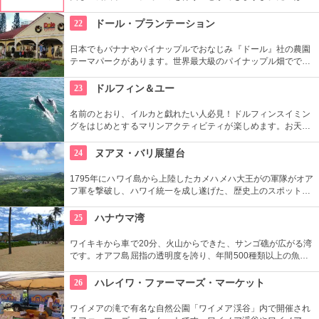
本語もOKです。毎週水曜日の夕方、ワイキキビーチウォークの
芝生エリアで無料のヨガレッスンも行っているので、初心者は
22
ドール・プランテーション
コチラもぜひ。
日本でもバナナやパイナップルでおなじみ『ドール』社の農園
テーマパークがあります。世界最大級のパイナップル畑ででき
た迷路やパイナップル・エキスプレスなど、大人も子供も楽し
めるアトラクションがあります。カワイイお土産もいっぱい。
23
ドルフィン＆ユー
名前のとおり、イルカと戯れたい人必見！ドルフィンスイミン
グをはじめとするマリンアクティビティが楽しめます。お天気
によってコースを変えてくれるので、イルカに会える確率も高
いそう。バーベキューやフラ、ウクレレ演奏など、嬉しいおも
24
ヌアヌ・バリ展望台
てなしも。
1795年にハワイ島から上陸したカメハメハ大王がの軍隊がオア
フ軍を撃破し、ハワイ統一を成し遂げた、歴史上のスポットで
もあります。切り立つ断崖高さ900メートルにものぼり、ここ
から広がる絶景は感動モノ。海から吹く風は強烈です。
25
ハナウマ湾
ワイキキから車で20分、火山からできた、サンゴ礁が広がる湾
です。オアフ島屈指の透明度を誇り、年間500種類以上の魚が
生息しています。スノーケリングスポットとしても人気の場所
で年間100万人以上の観光客が訪れます。
26
ハレイワ・ファーマーズ・マーケット
ワイメアの滝で有名な自然公園「ワイメア渓谷」内で開催され