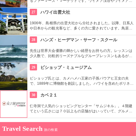
るファーマーズ・マーケットです。ワイメア渓谷やワイメアの
滝で遊んでから訪れるのも楽しいかも。食べ物も飲み物も充実
していますので、おやつはもちろん、ディナーを楽しむのもア
27
ハワイ出雲大社
リですね。
1906年、島根県の出雲大社から分社されました。以降、日系人
や日本からの観光客など、多くの方に愛されています。鳥居や
しめ縄も神社も立派で、一瞬ハワイにいることを忘れそうにな
りそう。日本とハワイで2度お祈りされたお守りも好評です。
28
ハンズ・ヒーデマン・サーフ・スクール
先生は世界大会優勝の輝かしい経歴をお持ちの方。レッスンは
少人数で、比較的リーズナブルなグループレッスンもあるが、
1対1でしっかりと学べるプライベートレッスンもあります。初
心者の方も基本動作からきちんと学んで、いざ海へ！
29
ビショップ・ミュージアム
ビショップ氏とは、カメハメハ王家の子孫パウアヒ王女の夫
で、1889年に博物館を創設しました。ハワイを含めたポリネシ
ア文化圏の工芸品、写真、文献などが展示されています。建物
や中の吹き抜け、インテリアも見ごたえあります。
30
カベ２１
仁寺洞で人気のショッピングセンター「サムジキル」。４階建
てという広さには７０以上もの店舗がはいっていて、グルメや
ショッピング、アート鑑賞なども。その中にあるコチラのお店
では螺細製品や乗り下など、韓国の伝統工芸品を取り扱い、お
気に入りの１つが見つかるはず。
Travel Search
旅の検索