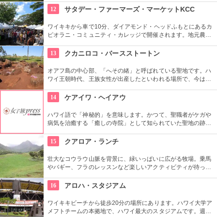
道もあるので、スニーカーの準備を。
12
サタデー・ファーマーズ・マーケットKCC
ワイキキから車で10分、ダイアモンド・ヘッドふもとにあるカ
ピオラニ・コミュニティ・カレッジで開催されます。地元農家
お手製のグルメやオーガニック食品など、朝からあれもこれも
食べたくなっちゃいそう。ロコも観光客も多く集まる人気の朝
13
クカニロコ・バースストートン
市なので、売り切れが発生するかも。なるべく早い時間に行っ
てみよう。
オアフ島の中心部、「へその緒」と呼ばれている聖地です。ハ
ワイ王朝時代、王族女性が出産したといわれる場所で、今は子
宝祈願、安産祈願のパワースポットとして知られています。た
くさんのエネルギーを浴びて帰ってくださいね。
14
ケアイワ・ヘイアウ
ハワイ語で「神秘的」を意味します。かつて、聖職者がケガや
病気を治癒する「癒しの寺院」として知られていた聖地の跡地
です。現在はは『ケアイワ・ヘイアウ州立公園』として整備さ
れ、市民の憩いの場所になっています。
15
クアロア・ランチ
壮大なコウラウ山脈を背景に、緑いっぱいに広がる牧場。乗馬
やバギー、フラのレッスンなど楽しいアクティビティが待って
います。名物のハンバーガーも楽しみですね。映画『ジュラシ
ック・パーク』のロケ地としても知られ、ロケ地巡りのバスも
16
アロハ・スタジアム
あります。
ワイキキビーチから徒歩20分の場所にあります。ハワイ大学ア
メフトチームの本拠地で、ハワイ最大のスタジアムです。週3