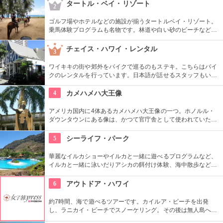
を取り入れた最新ファッションが並びます。
タートル・ベイ・リゾート
2
ゴルフ場やホテルなどの施設が揃うタートルベイ・リゾート。
乗馬体験プログラムも名物です。林道や白い砂のビーチなど、
馬に乗りながら大自然をのんびり、ゆっくりと楽しめます。夕
暮れ時のビーチを巡る乗馬プログラムもあります。
チェイス・ハワイ・レンタル
3
ワイキキの街や郊外をバイクで巡るのもステキ。こちらはバイ
クのレンタルを行っています。日本語が話せるスタッフもいる
ので、安心。オススメのコースをぜひ聞いてみよう。ハーレー
のレンタルでも有名ですよ。
4
カメハメハ大王像
アメリカ国内に4体あるカメハメハ大王像の一つ。ホノルル・
ダウンタウンにある像は、かつて官庁舎として使われていた建
物『アリイオラニ・ハレ』の前にあります。こちらの像は本人
がモデルではなく、イケメンだった友人がモデルになったそ
5
シーライフ・パーク
う。
華麗なイルカショーやイルカと一緒に遊べるプログラムなど、
イルカと一緒に泳いだりアシカの餌付け体験、海中散歩など、
家族で遊べるアトラクションがいっぱい。おみやげにイルカの
ヌイグルミやTシャツなどオリジナルグッズも人気です。
6
アウトドア・ハワイ
約7時間、海で遊べるツアーです。カイルア・ビーチを出発
し、ラニカイ・ビーチでスノーケリング。その後は無人島へゴ
ー！スカヌーをこぎながら、どこまでも続く美しい海を満喫で