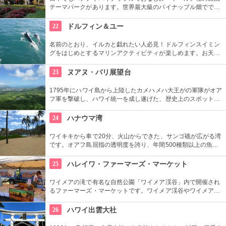
テーマパークがあります。世界最大級のパイナップル畑ででき
た迷路やパイナップル・エキスプレスなど、大人も子供も楽し
めるアトラクションがあります。カワイイお土産もいっぱい。
22
ドルフィン＆ユー
名前のとおり、イルカと戯れたい人必見！ドルフィンスイミン
グをはじめとするマリンアクティビティが楽しめます。お天気
によってコースを変えてくれるので、イルカに会える確率も高
いそう。バーベキューやフラ、ウクレレ演奏など、嬉しいおも
23
ヌアヌ・バリ展望台
てなしも。
1795年にハワイ島から上陸したカメハメハ大王がの軍隊がオア
フ軍を撃破し、ハワイ統一を成し遂げた、歴史上のスポットで
もあります。切り立つ断崖高さ900メートルにものぼり、ここ
から広がる絶景は感動モノ。海から吹く風は強烈です。
24
ハナウマ湾
ワイキキから車で20分、火山からできた、サンゴ礁が広がる湾
です。オアフ島屈指の透明度を誇り、年間500種類以上の魚が
生息しています。スノーケリングスポットとしても人気の場所
で年間100万人以上の観光客が訪れます。
25
ハレイワ・ファーマーズ・マーケット
ワイメアの滝で有名な自然公園「ワイメア渓谷」内で開催され
るファーマーズ・マーケットです。ワイメア渓谷やワイメアの
滝で遊んでから訪れるのも楽しいかも。食べ物も飲み物も充実
していますので、おやつはもちろん、ディナーを楽しむのもア
26
ハワイ出雲大社
リですね。