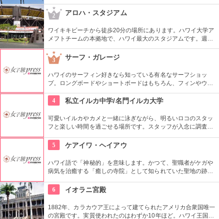
しいサンセットが見られると評判です。地元の方も多く、休日
はバーベキューやピクニックをしている人も見られます。
アロハ・スタジアム
2
ワイキキビーチから徒歩20分の場所にあります。ハワイ大学ア
メフトチームの本拠地で、ハワイ最大のスタジアムです。週3
回、スワップミートという名前のフリーマーケットを開催して
います。400以上もの地元のお店が出店し、大盛り上がり。お
サーフ・ガレージ
3
宝を見つけてみませんか。
ハワイのサーフィン好きなら知っている有名なサーフショッ
プ。ロングボードやショートボードはもちろん、フィンやウェ
ットスーツまでなんでも相談できる専門店。 ボードのレンタル
や保管も行っています。
4
私立イルカ中学/名門イルカ大学
可愛いイルカやカメと一緒に泳ぎながら、明るいロコのスタッ
フと楽しい時間を過ごせる場所です。スタッフが入念に調査す
るため、イルカ遭遇率の高さも評判。マリンスポーツやダンス
やフラなどの“授業”もあります。“卒業”時の達成感は一緒の思い
5
ケアイワ・ヘイアウ
出になりそうですね。
ハワイ語で「神秘的」を意味します。かつて、聖職者がケガや
病気を治癒する「癒しの寺院」として知られていた聖地の跡地
です。現在はは『ケアイワ・ヘイアウ州立公園』として整備さ
れ、市民の憩いの場所になっています。
6
イオラニ宮殿
1882年、カラカウア王によって建てられたアメリカ合衆国唯一
の宮殿です。実質使われたのはわずか10年ほど。ハワイ王国滅