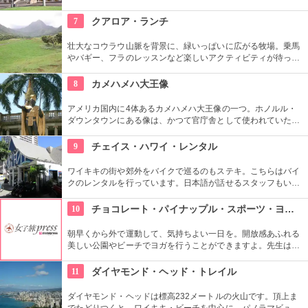
亡後は、75年ほど新政府の行政部の事務所として使われ、修復
を経て一般公開されました。豪華絢爛な調度品は当時の4割程
7
クアロア・ランチ
度の数だとか。
壮大なコウラウ山脈を背景に、緑いっぱいに広がる牧場。乗馬
やバギー、フラのレッスンなど楽しいアクティビティが待って
います。名物のハンバーガーも楽しみですね。映画『ジュラシ
ック・パーク』のロケ地としても知られ、ロケ地巡りのバスも
8
カメハメハ大王像
あります。
アメリカ国内に4体あるカメハメハ大王像の一つ。ホノルル・
ダウンタウンにある像は、かつて官庁舎として使われていた建
物『アリイオラニ・ハレ』の前にあります。こちらの像は本人
がモデルではなく、イケメンだった友人がモデルになったそ
9
チェイス・ハワイ・レンタル
う。
ワイキキの街や郊外をバイクで巡るのもステキ。こちらはバイ
クのレンタルを行っています。日本語が話せるスタッフもいる
ので、安心。オススメのコースをぜひ聞いてみよう。ハーレー
のレンタルでも有名ですよ。
10
チョコレート・パイナップル・スポーツ・ヨガ・スタジオ
朝早くから外で運動して、気持ちよい一日を。開放感あふれる
美しい公園やビーチでヨガを行うことができますよ。先生は日
本語もOKです。毎週水曜日の夕方、ワイキキビーチウォークの
芝生エリアで無料のヨガレッスンも行っているので、初心者は
11
ダイヤモンド・ヘッド・トレイル
コチラもぜひ。
ダイヤモンド・ヘッドは標高232メートルの火山です。頂上ま
でたどりつくと、ワイキキ・ビーチを中心に、パノラマビュー