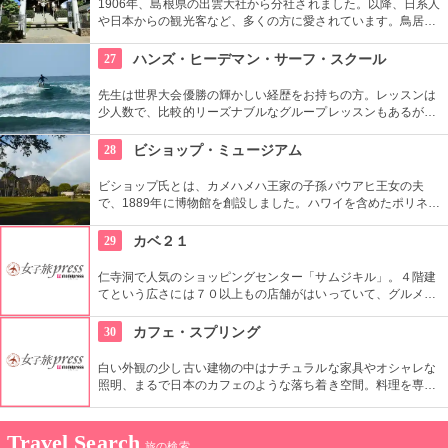
1906年、島根県の出雲大社から分社されました。以降、日系人
や日本からの観光客など、多くの方に愛されています。鳥居や
しめ縄も神社も立派で、一瞬ハワイにいることを忘れそうにな
りそう。日本とハワイで2度お祈りされたお守りも好評です。
27
ハンズ・ヒーデマン・サーフ・スクール
先生は世界大会優勝の輝かしい経歴をお持ちの方。レッスンは
少人数で、比較的リーズナブルなグループレッスンもあるが、
1対1でしっかりと学べるプライベートレッスンもあります。初
心者の方も基本動作からきちんと学んで、いざ海へ！
28
ビショップ・ミュージアム
ビショップ氏とは、カメハメハ王家の子孫パウアヒ王女の夫
で、1889年に博物館を創設しました。ハワイを含めたポリネシ
ア文化圏の工芸品、写真、文献などが展示されています。建物
や中の吹き抜け、インテリアも見ごたえあります。
29
カベ２１
仁寺洞で人気のショッピングセンター「サムジキル」。４階建
てという広さには７０以上もの店舗がはいっていて、グルメや
ショッピング、アート鑑賞なども。その中にあるコチラのお店
では螺細製品や乗り下など、韓国の伝統工芸品を取り扱い、お
30
カフェ・スプリング
気に入りの１つが見つかるはず。
白い外観の少し古い建物の中はナチュラルな家具やオシャレな
照明、まるで日本のカフェのような落ち着き空間。料理を専門
的に勉強したオーナーが作り出すホームメイドなメニューは、
どれもほっとする味わいのものばかり。
Travel Search
旅の検索