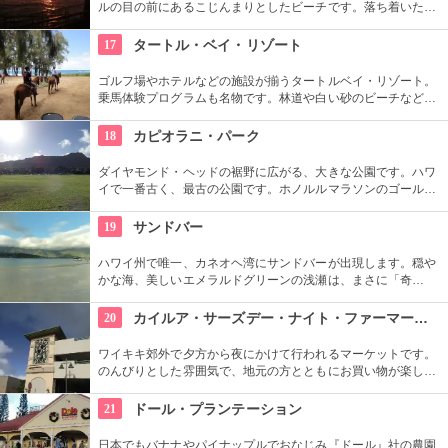
ルの目の前にあるこじんまりとしたビーチです。落ち着いた雰
囲気なので、朝などお散歩途中に立ち寄ってみたい場所です。
すぐ横には終戦記念プールもあります。
17
タートル・ベイ・リゾート
ゴルフ場やホテルなどの施設が揃うタートルベイ・リゾート。
乗馬体験プログラムも名物です。林道や白い砂のビーチなど、
馬に乗りながら大自然をのんびり、ゆっくりと楽しめます。夕
暮れ時のビーチを巡る乗馬プログラムもあります。
18
カピオラニ・パーク
ダイヤモンド・ヘッドの裾野に広がる、大きな公園です。ハワ
イで一番古く、最古の公園です。ホノルルマラソンのゴール地
点としても有名ですね。ハワイ王朝最後の王カラカウアによっ
て、クイーン・カピオラニの名前が冠せられました。
19
サンドバー
ハワイ州で唯一、カネオヘ湾にサンドバーが出現します。穏や
かな海、美しいエメラルドグリーンの浅瀬は、まさに「奇
跡」。船に乗ってサンドバーへ出かけることができる現地ツア
ーが組まれているので、ぜひ利用してみて。
20
カイルア・サーズデー・ナイト・ファーマーズ・マーケット
ワイキキ郊外で夕方から夜にかけて行われるマーケットです。
のんびりとした雰囲気で、地元の方とともにお買い物が楽しめ
ます。オーガニック野菜やフルーツ、焼きたてのパンなど、ハ
ワイ産のおいしいグルメが勢ぞろい。ちょうど、早めのディナ
21
ドール・プランテーション
ーに利用できそうですね。
日本でもバナナやパイナップルでおなじみ『ドール』社の農園