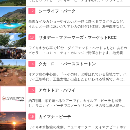
が広がります。舗装された道ですが、急な階段やゴツゴツした
道もあるので、スニーカーの準備を。
12
シーライフ・パーク
華麗なイルカショーやイルカと一緒に遊べるプログラムなど、
イルカと一緒に泳いだりアシカの餌付け体験、海中散歩など、
家族で遊べるアトラクションがいっぱい。おみやげにイルカの
ヌイグルミやTシャツなどオリジナルグッズも人気です。
13
サタデー・ファーマーズ・マーケットKCC
ワイキキから車で10分、ダイアモンド・ヘッドふもとにあるカ
ピオラニ・コミュニティ・カレッジで開催されます。地元農家
お手製のグルメやオーガニック食品など、朝からあれもこれも
食べたくなっちゃいそう。ロコも観光客も多く集まる人気の朝
14
クカニロコ・バースストートン
市なので、売り切れが発生するかも。なるべく早い時間に行っ
てみよう。
オアフ島の中心部、「へその緒」と呼ばれている聖地です。ハ
ワイ王朝時代、王族女性が出産したといわれる場所で、今は子
宝祈願、安産祈願のパワースポットとして知られています。た
くさんのエネルギーを浴びて帰ってくださいね。
15
アウトドア・ハワイ
約7時間、海で遊べるツアーです。カイルア・ビーチを出発
し、ラニカイ・ビーチでスノーケリング。その後は無人島へゴ
ー！スカヌーをこぎながら、どこまでも続く美しい海を満喫で
きます。日本語スタッフもいますし、送迎やランチもついてい
16
カイマナ・ビーチ
ます。
ワイキキ水族館の東側、ニューオータニ・カイマナビーチホテ