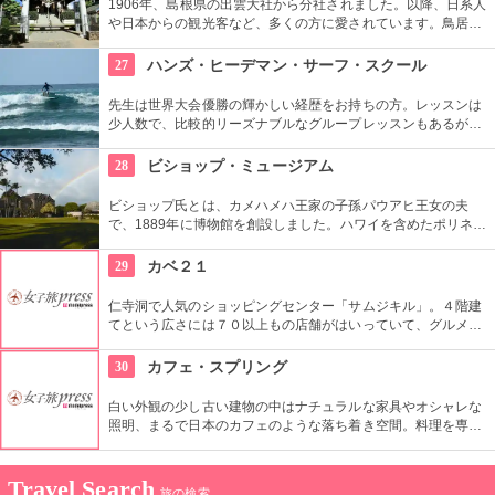
1906年、島根県の出雲大社から分社されました。以降、日系人
や日本からの観光客など、多くの方に愛されています。鳥居や
しめ縄も神社も立派で、一瞬ハワイにいることを忘れそうにな
りそう。日本とハワイで2度お祈りされたお守りも好評です。
27
ハンズ・ヒーデマン・サーフ・スクール
先生は世界大会優勝の輝かしい経歴をお持ちの方。レッスンは
少人数で、比較的リーズナブルなグループレッスンもあるが、
1対1でしっかりと学べるプライベートレッスンもあります。初
心者の方も基本動作からきちんと学んで、いざ海へ！
28
ビショップ・ミュージアム
ビショップ氏とは、カメハメハ王家の子孫パウアヒ王女の夫
で、1889年に博物館を創設しました。ハワイを含めたポリネシ
ア文化圏の工芸品、写真、文献などが展示されています。建物
や中の吹き抜け、インテリアも見ごたえあります。
29
カベ２１
仁寺洞で人気のショッピングセンター「サムジキル」。４階建
てという広さには７０以上もの店舗がはいっていて、グルメや
ショッピング、アート鑑賞なども。その中にあるコチラのお店
では螺細製品や乗り下など、韓国の伝統工芸品を取り扱い、お
30
カフェ・スプリング
気に入りの１つが見つかるはず。
白い外観の少し古い建物の中はナチュラルな家具やオシャレな
照明、まるで日本のカフェのような落ち着き空間。料理を専門
的に勉強したオーナーが作り出すホームメイドなメニューは、
どれもほっとする味わいのものばかり。
Travel Search
旅の検索