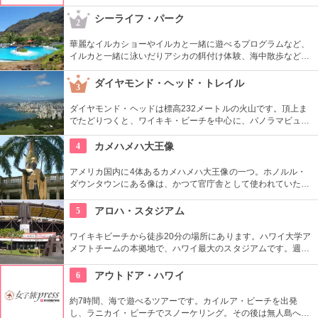
本語もOKです。毎週水曜日の夕方、ワイキキビーチウォークの
芝生エリアで無料のヨガレッスンも行っているので、初心者は
シーライフ・パーク
2
コチラもぜひ。
華麗なイルカショーやイルカと一緒に遊べるプログラムなど、
イルカと一緒に泳いだりアシカの餌付け体験、海中散歩など、
家族で遊べるアトラクションがいっぱい。おみやげにイルカの
ヌイグルミやTシャツなどオリジナルグッズも人気です。
ダイヤモンド・ヘッド・トレイル
3
ダイヤモンド・ヘッドは標高232メートルの火山です。頂上ま
でたどりつくと、ワイキキ・ビーチを中心に、パノラマビュー
が広がります。舗装された道ですが、急な階段やゴツゴツした
道もあるので、スニーカーの準備を。
4
カメハメハ大王像
アメリカ国内に4体あるカメハメハ大王像の一つ。ホノルル・
ダウンタウンにある像は、かつて官庁舎として使われていた建
物『アリイオラニ・ハレ』の前にあります。こちらの像は本人
がモデルではなく、イケメンだった友人がモデルになったそ
5
アロハ・スタジアム
う。
ワイキキビーチから徒歩20分の場所にあります。ハワイ大学ア
メフトチームの本拠地で、ハワイ最大のスタジアムです。週3
回、スワップミートという名前のフリーマーケットを開催して
います。400以上もの地元のお店が出店し、大盛り上がり。お
6
アウトドア・ハワイ
宝を見つけてみませんか。
約7時間、海で遊べるツアーです。カイルア・ビーチを出発
し、ラニカイ・ビーチでスノーケリング。その後は無人島へゴ