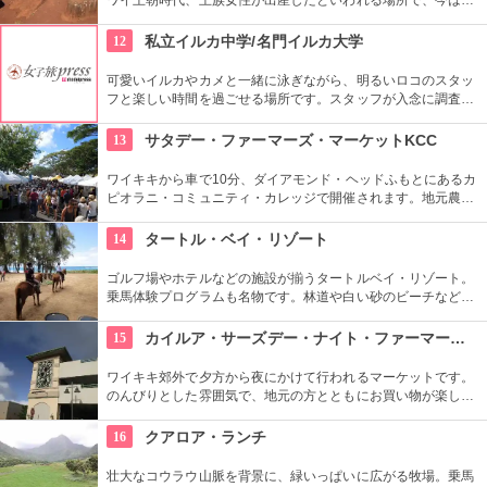
宝祈願、安産祈願のパワースポットとして知られています。た
くさんのエネルギーを浴びて帰ってくださいね。
12
私立イルカ中学/名門イルカ大学
可愛いイルカやカメと一緒に泳ぎながら、明るいロコのスタッ
フと楽しい時間を過ごせる場所です。スタッフが入念に調査す
るため、イルカ遭遇率の高さも評判。マリンスポーツやダンス
やフラなどの“授業”もあります。“卒業”時の達成感は一緒の思い
13
サタデー・ファーマーズ・マーケットKCC
出になりそうですね。
ワイキキから車で10分、ダイアモンド・ヘッドふもとにあるカ
ピオラニ・コミュニティ・カレッジで開催されます。地元農家
お手製のグルメやオーガニック食品など、朝からあれもこれも
食べたくなっちゃいそう。ロコも観光客も多く集まる人気の朝
14
タートル・ベイ・リゾート
市なので、売り切れが発生するかも。なるべく早い時間に行っ
てみよう。
ゴルフ場やホテルなどの施設が揃うタートルベイ・リゾート。
乗馬体験プログラムも名物です。林道や白い砂のビーチなど、
馬に乗りながら大自然をのんびり、ゆっくりと楽しめます。夕
暮れ時のビーチを巡る乗馬プログラムもあります。
15
カイルア・サーズデー・ナイト・ファーマーズ・マーケット
ワイキキ郊外で夕方から夜にかけて行われるマーケットです。
のんびりとした雰囲気で、地元の方とともにお買い物が楽しめ
ます。オーガニック野菜やフルーツ、焼きたてのパンなど、ハ
ワイ産のおいしいグルメが勢ぞろい。ちょうど、早めのディナ
16
クアロア・ランチ
ーに利用できそうですね。
壮大なコウラウ山脈を背景に、緑いっぱいに広がる牧場。乗馬