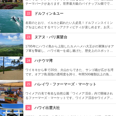
テーマパークがあります。世界最大級のパイナップル畑ででき
た迷路やパイナップル・エキスプレスなど、大人も子供も楽し
めるアトラクションがあります。カワイイお土産もいっぱい。
22
ドルフィン＆ユー
名前のとおり、イルカと戯れたい人必見！ドルフィンスイミン
グをはじめとするマリンアクティビティが楽しめます。お天気
によってコースを変えてくれるので、イルカに会える確率も高
いそう。バーベキューやフラ、ウクレレ演奏など、嬉しいおも
23
ヌアヌ・バリ展望台
てなしも。
1795年にハワイ島から上陸したカメハメハ大王がの軍隊がオア
フ軍を撃破し、ハワイ統一を成し遂げた、歴史上のスポットで
もあります。切り立つ断崖高さ900メートルにものぼり、ここ
から広がる絶景は感動モノ。海から吹く風は強烈です。
24
ハナウマ湾
ワイキキから車で20分、火山からできた、サンゴ礁が広がる湾
です。オアフ島屈指の透明度を誇り、年間500種類以上の魚が
生息しています。スノーケリングスポットとしても人気の場所
で年間100万人以上の観光客が訪れます。
25
ハレイワ・ファーマーズ・マーケット
ワイメアの滝で有名な自然公園「ワイメア渓谷」内で開催され
るファーマーズ・マーケットです。ワイメア渓谷やワイメアの
滝で遊んでから訪れるのも楽しいかも。食べ物も飲み物も充実
していますので、おやつはもちろん、ディナーを楽しむのもア
26
ハワイ出雲大社
リですね。