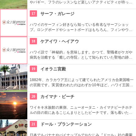
やバギー、フラのレッスンなど楽しいアクティビティが待って
います。名物のハンバーガーも楽しみですね。映画『ジュラシ
ック・パーク』のロケ地としても知られ、ロケ地巡りのバスも
17
サーフ・ガレージ
あります。
ハワイのサーフィン好きなら知っている有名なサーフショッ
プ。ロングボードやショートボードはもちろん、フィンやウェ
ットスーツまでなんでも相談できる専門店。 ボードのレンタル
や保管も行っています。
18
ケアイワ・ヘイアウ
ハワイ語で「神秘的」を意味します。かつて、聖職者がケガや
病気を治癒する「癒しの寺院」として知られていた聖地の跡地
です。現在はは『ケアイワ・ヘイアウ州立公園』として整備さ
れ、市民の憩いの場所になっています。
19
イオラニ宮殿
1882年、カラカウア王によって建てられたアメリカ合衆国唯一
の宮殿です。実質使われたのはわずか10年ほど。ハワイ王国滅
亡後は、75年ほど新政府の行政部の事務所として使われ、修復
を経て一般公開されました。豪華絢爛な調度品は当時の4割程
20
カイマナ・ビーチ
度の数だとか。
ワイキキ水族館の東側、ニューオータニ・カイマナビーチホテ
ルの目の前にあるこじんまりとしたビーチです。落ち着いた雰
囲気なので、朝などお散歩途中に立ち寄ってみたい場所です。
すぐ横には終戦記念プールもあります。
21
ドール・プランテーション
日本でもバナナやパイナップルでおなじみ『ドール』社の農園