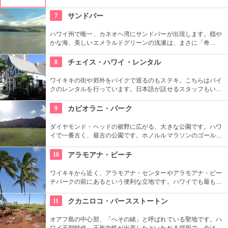
ー！スカヌーをこぎながら、どこまでも続く美しい海を満喫で
きます。日本語スタッフもいますし、送迎やランチもついてい
7
サンドバー
ます。
ハワイ州で唯一、カネオヘ湾にサンドバーが出現します。穏や
かな海、美しいエメラルドグリーンの浅瀬は、まさに「奇
跡」。船に乗ってサンドバーへ出かけることができる現地ツア
ーが組まれているので、ぜひ利用してみて。
8
チェイス・ハワイ・レンタル
ワイキキの街や郊外をバイクで巡るのもステキ。こちらはバイ
クのレンタルを行っています。日本語が話せるスタッフもいる
ので、安心。オススメのコースをぜひ聞いてみよう。ハーレー
のレンタルでも有名ですよ。
9
カピオラニ・パーク
ダイヤモンド・ヘッドの裾野に広がる、大きな公園です。ハワ
イで一番古く、最古の公園です。ホノルルマラソンのゴール地
点としても有名ですね。ハワイ王朝最後の王カラカウアによっ
て、クイーン・カピオラニの名前が冠せられました。
10
アラモアナ・ビーチ
ワイキキから近く、アラモアナ・センターやアラモアナ・ビー
チパークの前にあるという便利な立地です。ハワイでも最も美
しいサンセットが見られると評判です。地元の方も多く、休日
はバーベキューやピクニックをしている人も見られます。
11
クカニロコ・バースストートン
オアフ島の中心部、「へその緒」と呼ばれている聖地です。ハ
ワイ王朝時代、王族女性が出産したといわれる場所で、今は子