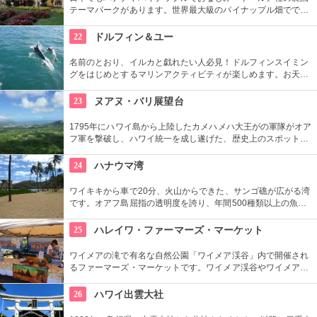
テーマパークがあります。世界最大級のパイナップル畑ででき
た迷路やパイナップル・エキスプレスなど、大人も子供も楽し
めるアトラクションがあります。カワイイお土産もいっぱい。
22
ドルフィン＆ユー
名前のとおり、イルカと戯れたい人必見！ドルフィンスイミン
グをはじめとするマリンアクティビティが楽しめます。お天気
によってコースを変えてくれるので、イルカに会える確率も高
いそう。バーベキューやフラ、ウクレレ演奏など、嬉しいおも
23
ヌアヌ・バリ展望台
てなしも。
1795年にハワイ島から上陸したカメハメハ大王がの軍隊がオア
フ軍を撃破し、ハワイ統一を成し遂げた、歴史上のスポットで
もあります。切り立つ断崖高さ900メートルにものぼり、ここ
から広がる絶景は感動モノ。海から吹く風は強烈です。
24
ハナウマ湾
ワイキキから車で20分、火山からできた、サンゴ礁が広がる湾
です。オアフ島屈指の透明度を誇り、年間500種類以上の魚が
生息しています。スノーケリングスポットとしても人気の場所
で年間100万人以上の観光客が訪れます。
25
ハレイワ・ファーマーズ・マーケット
ワイメアの滝で有名な自然公園「ワイメア渓谷」内で開催され
るファーマーズ・マーケットです。ワイメア渓谷やワイメアの
滝で遊んでから訪れるのも楽しいかも。食べ物も飲み物も充実
していますので、おやつはもちろん、ディナーを楽しむのもア
26
ハワイ出雲大社
リですね。