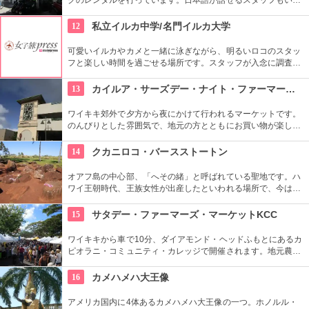
ので、安心。オススメのコースをぜひ聞いてみよう。ハーレー
のレンタルでも有名ですよ。
12
私立イルカ中学/名門イルカ大学
可愛いイルカやカメと一緒に泳ぎながら、明るいロコのスタッ
フと楽しい時間を過ごせる場所です。スタッフが入念に調査す
るため、イルカ遭遇率の高さも評判。マリンスポーツやダンス
やフラなどの“授業”もあります。“卒業”時の達成感は一緒の思い
13
カイルア・サーズデー・ナイト・ファーマーズ・マーケット
出になりそうですね。
ワイキキ郊外で夕方から夜にかけて行われるマーケットです。
のんびりとした雰囲気で、地元の方とともにお買い物が楽しめ
ます。オーガニック野菜やフルーツ、焼きたてのパンなど、ハ
ワイ産のおいしいグルメが勢ぞろい。ちょうど、早めのディナ
14
クカニロコ・バースストートン
ーに利用できそうですね。
オアフ島の中心部、「へその緒」と呼ばれている聖地です。ハ
ワイ王朝時代、王族女性が出産したといわれる場所で、今は子
宝祈願、安産祈願のパワースポットとして知られています。た
くさんのエネルギーを浴びて帰ってくださいね。
15
サタデー・ファーマーズ・マーケットKCC
ワイキキから車で10分、ダイアモンド・ヘッドふもとにあるカ
ピオラニ・コミュニティ・カレッジで開催されます。地元農家
お手製のグルメやオーガニック食品など、朝からあれもこれも
食べたくなっちゃいそう。ロコも観光客も多く集まる人気の朝
16
カメハメハ大王像
市なので、売り切れが発生するかも。なるべく早い時間に行っ
てみよう。
アメリカ国内に4体あるカメハメハ大王像の一つ。ホノルル・