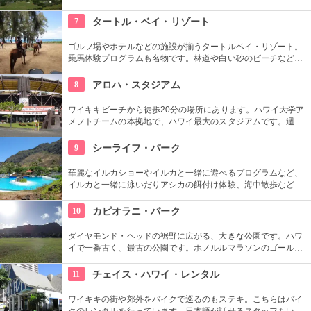
が広がります。舗装された道ですが、急な階段やゴツゴツした
道もあるので、スニーカーの準備を。
7
タートル・ベイ・リゾート
ゴルフ場やホテルなどの施設が揃うタートルベイ・リゾート。
乗馬体験プログラムも名物です。林道や白い砂のビーチなど、
馬に乗りながら大自然をのんびり、ゆっくりと楽しめます。夕
暮れ時のビーチを巡る乗馬プログラムもあります。
8
アロハ・スタジアム
ワイキキビーチから徒歩20分の場所にあります。ハワイ大学ア
メフトチームの本拠地で、ハワイ最大のスタジアムです。週3
回、スワップミートという名前のフリーマーケットを開催して
います。400以上もの地元のお店が出店し、大盛り上がり。お
9
シーライフ・パーク
宝を見つけてみませんか。
華麗なイルカショーやイルカと一緒に遊べるプログラムなど、
イルカと一緒に泳いだりアシカの餌付け体験、海中散歩など、
家族で遊べるアトラクションがいっぱい。おみやげにイルカの
ヌイグルミやTシャツなどオリジナルグッズも人気です。
10
カピオラニ・パーク
ダイヤモンド・ヘッドの裾野に広がる、大きな公園です。ハワ
イで一番古く、最古の公園です。ホノルルマラソンのゴール地
点としても有名ですね。ハワイ王朝最後の王カラカウアによっ
て、クイーン・カピオラニの名前が冠せられました。
11
チェイス・ハワイ・レンタル
ワイキキの街や郊外をバイクで巡るのもステキ。こちらはバイ
クのレンタルを行っています。日本語が話せるスタッフもいる