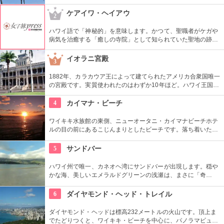
しいサンセットが見られると評判です。地元の方も多く、休日
はバーベキューやピクニックをしている人も見られます。
ケアイワ・ヘイアウ
2
ハワイ語で「神秘的」を意味します。かつて、聖職者がケガや
病気を治癒する「癒しの寺院」として知られていた聖地の跡地
です。現在はは『ケアイワ・ヘイアウ州立公園』として整備さ
れ、市民の憩いの場所になっています。
イオラニ宮殿
3
1882年、カラカウア王によって建てられたアメリカ合衆国唯一
の宮殿です。実質使われたのはわずか10年ほど。ハワイ王国滅
亡後は、75年ほど新政府の行政部の事務所として使われ、修復
を経て一般公開されました。豪華絢爛な調度品は当時の4割程
4
カイマナ・ビーチ
度の数だとか。
ワイキキ水族館の東側、ニューオータニ・カイマナビーチホテ
ルの目の前にあるこじんまりとしたビーチです。落ち着いた雰
囲気なので、朝などお散歩途中に立ち寄ってみたい場所です。
すぐ横には終戦記念プールもあります。
5
サンドバー
ハワイ州で唯一、カネオヘ湾にサンドバーが出現します。穏や
かな海、美しいエメラルドグリーンの浅瀬は、まさに「奇
跡」。船に乗ってサンドバーへ出かけることができる現地ツア
ーが組まれているので、ぜひ利用してみて。
6
ダイヤモンド・ヘッド・トレイル
ダイヤモンド・ヘッドは標高232メートルの火山です。頂上ま
でたどりつくと、ワイキキ・ビーチを中心に、パノラマビュー