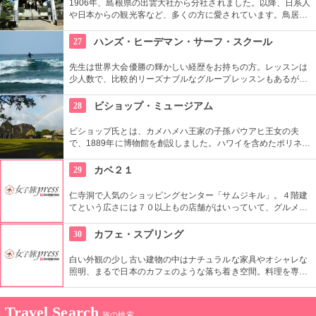
1906年、島根県の出雲大社から分社されました。以降、日系人
や日本からの観光客など、多くの方に愛されています。鳥居や
しめ縄も神社も立派で、一瞬ハワイにいることを忘れそうにな
りそう。日本とハワイで2度お祈りされたお守りも好評です。
27
ハンズ・ヒーデマン・サーフ・スクール
先生は世界大会優勝の輝かしい経歴をお持ちの方。レッスンは
少人数で、比較的リーズナブルなグループレッスンもあるが、
1対1でしっかりと学べるプライベートレッスンもあります。初
心者の方も基本動作からきちんと学んで、いざ海へ！
28
ビショップ・ミュージアム
ビショップ氏とは、カメハメハ王家の子孫パウアヒ王女の夫
で、1889年に博物館を創設しました。ハワイを含めたポリネシ
ア文化圏の工芸品、写真、文献などが展示されています。建物
や中の吹き抜け、インテリアも見ごたえあります。
29
カベ２１
仁寺洞で人気のショッピングセンター「サムジキル」。４階建
てという広さには７０以上もの店舗がはいっていて、グルメや
ショッピング、アート鑑賞なども。その中にあるコチラのお店
では螺細製品や乗り下など、韓国の伝統工芸品を取り扱い、お
30
カフェ・スプリング
気に入りの１つが見つかるはず。
白い外観の少し古い建物の中はナチュラルな家具やオシャレな
照明、まるで日本のカフェのような落ち着き空間。料理を専門
的に勉強したオーナーが作り出すホームメイドなメニューは、
どれもほっとする味わいのものばかり。
Travel Search
旅の検索