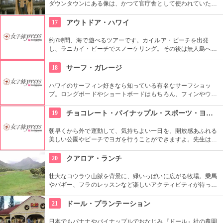
ダウンタウンにある像は、かつて官庁舎として使われていた建
物『アリイオラニ・ハレ』の前にあります。こちらの像は本人
がモデルではなく、イケメンだった友人がモデルになったそ
17
アウトドア・ハワイ
う。
約7時間、海で遊べるツアーです。カイルア・ビーチを出発
し、ラニカイ・ビーチでスノーケリング。その後は無人島へゴ
ー！スカヌーをこぎながら、どこまでも続く美しい海を満喫で
きます。日本語スタッフもいますし、送迎やランチもついてい
18
サーフ・ガレージ
ます。
ハワイのサーフィン好きなら知っている有名なサーフショッ
プ。ロングボードやショートボードはもちろん、フィンやウェ
ットスーツまでなんでも相談できる専門店。 ボードのレンタル
や保管も行っています。
19
チョコレート・パイナップル・スポーツ・ヨガ・スタジオ
朝早くから外で運動して、気持ちよい一日を。開放感あふれる
美しい公園やビーチでヨガを行うことができますよ。先生は日
本語もOKです。毎週水曜日の夕方、ワイキキビーチウォークの
芝生エリアで無料のヨガレッスンも行っているので、初心者は
20
クアロア・ランチ
コチラもぜひ。
壮大なコウラウ山脈を背景に、緑いっぱいに広がる牧場。乗馬
やバギー、フラのレッスンなど楽しいアクティビティが待って
います。名物のハンバーガーも楽しみですね。映画『ジュラシ
ック・パーク』のロケ地としても知られ、ロケ地巡りのバスも
21
ドール・プランテーション
あります。
日本でもバナナやパイナップルでおなじみ『ドール』社の農園