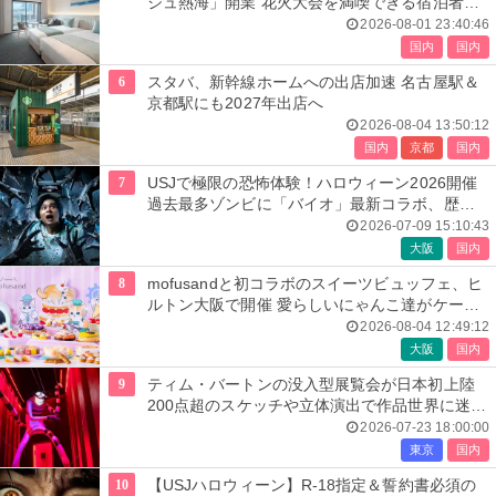
ジュ熱海」開業 花火大会を満喫できる宿泊者専
用ルーフトップも
2026-08-01 23:40:46
国内
国内
6
スタバ、新幹線ホームへの出店加速 名古屋駅＆
京都駅にも2027年出店へ
2026-08-04 13:50:12
国内
京都
国内
7
USJで極限の恐怖体験！ハロウィーン2026開催
過去最多ゾンビに「バイオ」最新コラボ、歴代
人気楽曲メドレーが彩る
2026-07-09 15:10:43
大阪
国内
8
mofusandと初コラボのスイーツビュッフェ、ヒ
ルトン大阪で開催 愛らしいにゃんこ達がケーキ
に
2026-08-04 12:49:12
大阪
国内
9
ティム・バートンの没入型展覧会が日本初上陸
200点超のスケッチや立体演出で作品世界に迷い
込む
2026-07-23 18:00:00
東京
国内
10
【USJハロウィーン】R-18指定＆誓約書必須の