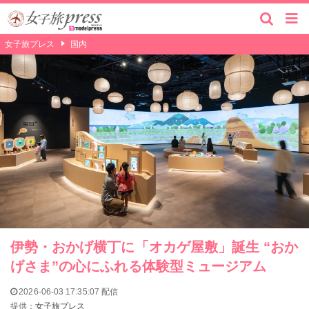
女子旅プレス
国内
伊勢・おかげ横丁に「オカゲ屋敷」誕生 “おか
げさま”の心にふれる体験型ミュージアム
2026-06-03 17:35:07 配信
提供：
女子旅プレス