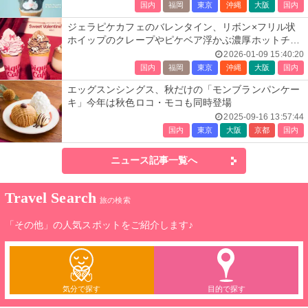
国内
福岡
東京
沖縄
大阪
国内
ジェラピケカフェのバレンタイン、リボン×フリル状
ホイップのクレープやピケベア浮かぶ濃厚ホットチョ
コ
2026-01-09 15:40:20
国内
福岡
東京
沖縄
大阪
国内
エッグスンシングス、秋だけの「モンブランパンケー
キ」今年は秋色ロコ・モコも同時登場
2025-09-16 13:57:44
国内
東京
大阪
京都
国内
ニュース記事一覧へ
Travel Search
旅の検索
「その他」の人気スポットをご紹介します♪
気分で探す
目的で探す