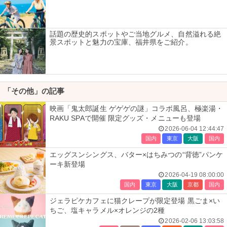
話題の歴史的スポットやご当地グルメ、自然溢れる絶
景スポットと魅力の宝庫、福井県をご紹介。
「その他」の記事
映画「鬼太郎誕生 ゲゲゲの謎」コラボ風呂、極楽湯・
RAKU SPAで開催 限定グッズ・メニューも登場
2026-06-04 12:44:47
国内
東京
大阪
国内
エッグスンシングス、バター×はちみつの“背徳”パンケ
ーキ新登場
2026-04-19 08:00:00
国内
東京
大阪
京都
国内
ジェラピケカフェに猫クレープが限定登場 黒ごま×い
ちご、塩キャラメル×オレンジの2種
2026-02-06 13:03:58