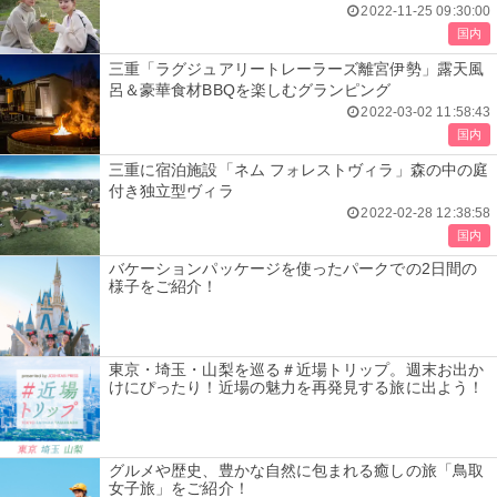
2022-11-25 09:30:00
国内
三重「ラグジュアリートレーラーズ離宮伊勢」露天風
呂＆豪華食材BBQを楽しむグランピング
2022-03-02 11:58:43
国内
三重に宿泊施設「ネム フォレストヴィラ」森の中の庭
付き独立型ヴィラ
2022-02-28 12:38:58
国内
バケーションパッケージを使ったパークでの2日間の
様子をご紹介！
東京・埼玉・山梨を巡る＃近場トリップ。週末お出か
けにぴったり！近場の魅力を再発見する旅に出よう！
グルメや歴史、豊かな自然に包まれる癒しの旅「鳥取
女子旅」をご紹介！