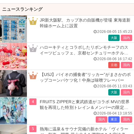
ニュースランキング
JR新大阪駅、カップ氷の自販機が登場 東海道新
1
幹線ホーム上に設置
2026-08-05 15:45:23
大阪
国内
ハローキティとコラボしたリボンモチーフのス
2
イーツビュッフェ、京都センチュリーホテルで
開催
2026-08-06 16:17:42
京都
国内
【USJ】バイオの捕食者“リッカー”がまさかのポ
3
ップコーンバケツ化！中身は味噌フレーバー
2026-08-05 11:03:43
大阪
国内
4
FRUITS ZIPPERと東武鉄道がコラボ MVの世界
観を再現した特別トレイン＆メンバーの限定ア
ナウンス
2026-08-04 13:18:55
国内
東京
国内
5
熱海に温泉＆サウナ完備の新ホテル「ヴィラー