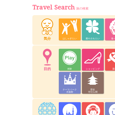
Travel Search
旅の検索
気分
はしゃぎたい
癒やされたい
食
目的
体験
ショッピング
親
テーマパーク
歴史
水族館
寺社仏閣