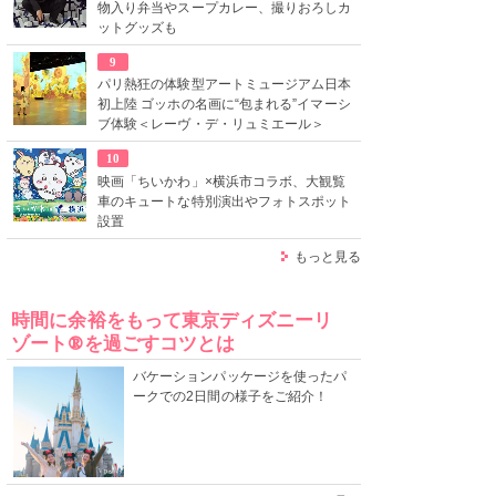
物入り弁当やスープカレー、撮りおろしカ
ットグッズも
9
パリ熱狂の体験型アートミュージアム日本
初上陸 ゴッホの名画に“包まれる”イマーシ
ブ体験＜レーヴ・デ・リュミエール＞
10
映画「ちいかわ」×横浜市コラボ、大観覧
車のキュートな特別演出やフォトスポット
設置
もっと見る
時間に余裕をもって東京ディズニーリ
ゾート®を過ごすコツとは
バケーションパッケージを使ったパ
ークでの2日間の様子をご紹介！