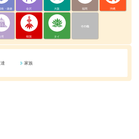
湘南・鎌倉
金沢
大阪
福岡
沖縄
その他
台湾
韓国
タイ
友達
家族