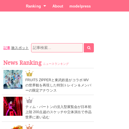
Ranking
About
modelpress
記事
旅スポット
News Ranking
ニュースランキング
1
FRUITS ZIPPERと東武鉄道がコラボ MV
の世界観を再現した特別トレイン＆メンバ
ーの限定アナウンス
2
ティム・バートンの没入型展覧会が日本初
上陸 200点超のスケッチや立体演出で作品
世界に迷い込む
3