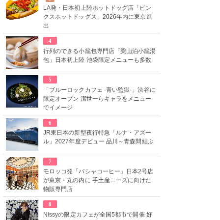
LA発・日本初上陸ホットドッグ店「ピン
クスホットドッグス」2026年内に東京進
出
4
行列のできる小籠包専門店「梁山泊小籠湯
包」日本初上陸 池袋限定メニューも多数
5
「ブルーロックカフェ -青い監獄-」渋谷に
限定オープン 潔世一らキャラをメニュー
でイメージ
6
JR東日本の新型夜行特急「ルナ・アズー
ル」2027年度デビュー 品川～青森間結ぶ
7
モロッコ発「バシャコーヒー」日本2号店
が東京・丸の内に 手土産ニーズに向けた
物販専門店
8
Nissyの限定カフェが全国5都市で開催 好