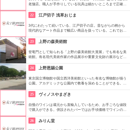
老舗店。職人が手作りしている玩具は細かいところまで正確に
作られている。
22
江戸切子 浅草おじま
3代にわたって続いている、江戸切子の店。昔ながらの柄から
現代的なアート作品まで幅広い商品を扱っている。これでお酒
を飲めば江戸気分を楽しめそう。また、海外・国内のお土産、
引き出物などにも最適。特注品も承っている。
23
上野の森美術館
登竜門として知られる「上野の森美術館大賞展」でも有名な美
術館。有名現代美術作家の作品展示や重要文化財の展示など、
話題に富んだ展示が行われている。併設されたカフェで、足を
休めるのもいかが？
24
上野恩賜公園
東京国立博物館や国立西洋美術館といった有名な博物館が揃う
公園。アカデミックな公園内で教養を深めることができる。ま
た、不忍池や犬を連れた西郷隆盛像も有名。
25
ヴィノスやまざき
自慢のワインは蔵元から直輸入しているため、お手ごろな値段
で購入ができる。併設されたバーではお手頃価格でワインのテ
イスティングができる。
26
みりん堂