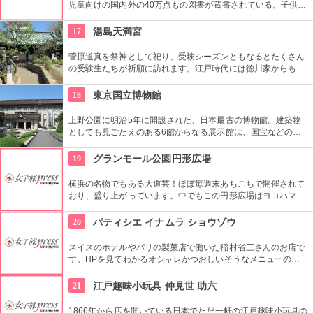
児童向けの国内外の40万点もの図書が蔵書されている。子供だ
けでなく大人も十分楽しめるので、たまにはインテリに図書館
でゆっくり過ごしてみては。
17
湯島天満宮
菅原道真を祭神として祀り、受験シーズンともなるとたくさん
の受験生たちが祈願に訪れます。江戸時代には徳川家からも尊
崇されました。一方、梅の名所としても江戸時代から知られて
おり、境内には約300本もの梅があり、毎年時期になるとかぐ
18
東京国立博物館
わしい香りを漂わせます。2月上旬〜3月上旬には梅祭りも開催
されて賑わいます。
上野公園に明治5年に開設された、日本最古の博物館。建築物
としても見ごたえのある6館からなる展示館は、国宝などの歴
史資料や日本やアジアの美術品など約11万点が所蔵されていま
す。オリジナルグッズを販売するミュージアムショップや食事
19
グランモール公園円形広場
もできるカフェなども併設されています。
横浜の名物でもある大道芸！ほぼ毎週末あちこちで開催されて
おり、盛り上がっています。中でもこの円形広場はヨコハマ大
道芸のメインスタジアム！階段は客席へと早変わり！次々と疲
労される、驚きの芸に子供も大人も釘付けです！
20
パティシエ イナムラ ショウゾウ
スイスのホテルやパリの製菓店で働いた稲村省三さんのお店で
す。HPを見てわかるオシャレかつおしいそうなメニューの
数々。口コミなどでも行列やおみやげで喜ばれたなどの話が後
を絶えません。
21
江戸趣味小玩具 仲見世 助六
1866年から店を開いている日本でただ一軒の江戸趣味小玩具の