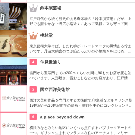
鈴本演芸場
2
江戸時代から続く歴史のある寄席場の「鈴本演芸場」だが、上
野でも賑やかな上野広小路近くにあって気軽に立ち寄って楽し
むことができる。好きな落語家や漫才の名前を見つけたら迷わ
ず入ってみてはいかがでしょう。
桃林堂
3
東京藝術大学そば、しだれ柳がトレードマークの風情ある佇ま
いです。丹波大納言のつぶ餡たっぷりの小鯛焼きをはじめ、水
ようかんや最中、ぜんざいなど、品の良い和菓子がそろってい
ます。お抹茶をいただきながら店内でも。
4
仲見世通り
雷門から宝蔵門までの200ｍくらいの間に90ものお店が庇を並
べています。人形焼き、雷おこしなどのお店があり、江戸情緒
を感じさせる通りです。
5
国立西洋美術館
西洋の美術作品を専門とする美術館で,印象派などルネサンス期
19世紀から20世紀前半の絵画・彫刻を中心にコレクションされ
ている。なかでも西洋のオールド・マスター（18世紀以前の画
家）たちの作品を見ることができる美術館としは日本有数。ロ
6
a place beyond down
ダンの「考える人」はこちらで見れる。設計はル・コルビジェ
が手掛け、建築・インテリア好きにもおすすめ。
横浜みなとみらい地区にいくつも点在するパブリックアートの
一つ。ギリシャ生まれでフランス在住のアーチスト、マリナ・