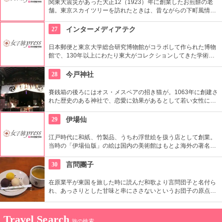
関東大震災があった大正12（1923）年に創業したお煎餅の老
舗。東京スカイツリーを訪れたときは、昔ながらの下町風情と
あたたかい「おもてなしの心」にも触れてみたいですね。近年
ではぬれ煎餅にアイスクリームをはさんだ「ぬれソフト」も人
27
インターメディアテク
気。
日本郵便と東京大学総合研究博物館がコラボして作られた博物
館で、130年以上にわたり東大がコレクションしてきた学術コ
レクションの他にも弥生時代の土器など歴史的標本も展示され
ている。
28
今戸神社
賽銭箱の後ろにはオス・メスペアの招き猫が。1063年に創建さ
れた歴史のある神社で、恋愛に効果があるとして若い女性に人
気。訪れた際には、かわいい招き猫がデザインされたお守りを
購入してみては？
29
伊場仙
江戸時代に和紙、竹製品、うちわ浮世絵を扱う店として創業。
当時の「伊場仙版」の絵は国内の美術館はもとよ海外の著名美
術館でも見ることができる。現在はうちわ、扇子、カレンダー
などを取り扱っている。
30
言問團子
在原業平が東国を旅した時に読んだ和歌より言問団子と名付ら
れ、あっさりとした甘味と串にささないというお団子の原点を
守り創業以来の造りを続けてる。団子は小豆餡と白餡、味噌味
の餡の３種類がある。
Travel Search
旅の検索