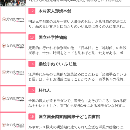
番の名所。地元の方からも「観音様」の愛称で親しまれている
都内最古の名刹です。
12
木村家人形焼本舗
明治元年創業の浅草一古い人形焼のお店。お店独自の製法によ
り、品の良い甘さと口当たりのいい風味は多くの人に愛されて
いる。ハト、雷門、五重塔など浅草にちなんだ形が可愛い。ア
ンコの入っていないタイプもあり。ハトのマークを目印に探し
13
国立科学博物館
て。
定期的に行われる特別展の他、「日本館」と「地球館」の常設
展示は、十分に時間をとっても見るほど見ごたえがある。ボラ
ンティアによるガイドツアーに参加すればなお理解が深まるこ
とまちがいなし。
14
染絵手ぬぐい ふじ屋
江戸時代からの伝統的な注染染めにこだわる「染絵手ぬぐい ふ
じ屋」は、今もお洒落に使うことができる、四季折々の花柄や
伝統柄の手ぬぐいを常時200種類取り揃えています。手ぬぐい
地の小物も各種扱っています。
15
粋れん
全国の職人が造るモダンで、遊美心（あそびごころ）溢れる商
品をセレクトした、雷門から徒歩1分にある和モダンな雑貨
屋。都内でも、このお店しか置いていない商品が半数以上を占
めるので、粋な雑貨を探すのが楽しくなりそう。
16
国立国会図書館国際子ども図書館
ルネサンス様式の明治期に建てられた立派な洋風の建物には、