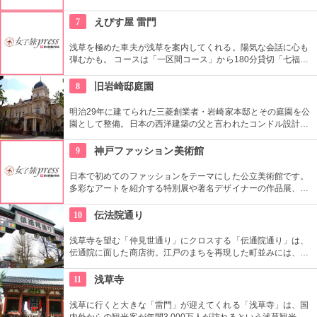
カレラによる1997年の屋外作品です。クイーンズスクエア横浜
内にあるクイーンズパークで、その美しいドレープと伸びやか
7
えびす屋 雷門
な羽をテーマにした幻想的な姿を見ることができます。
浅草を極めた車夫が浅草を案内してくれる。陽気な会話に心も
弾むかも。 コースは「一区間コース」から180分貸切「七福神
巡り」まで6種類あり。結婚式、イベント・出張での利用も大
好評だとか。
8
旧岩崎邸庭園
明治29年に建てられた三菱創業者・岩崎家本邸とその庭園を公
園として整備。日本の西洋建築の父と言われたコンドル設計の
洋館や撞球室は本格的な西洋木造建築で見応えたっぷり。重要
文化財にもなっている。
9
神戸ファッション美術館
日本で初めてのファッションをテーマにした公立美術館です。
多彩なアートを紹介する特別展や著名デザイナーの作品展、ラ
イブラリーなど見どころ充実。日ごろからファッションが好き
な方、ファッション業界の方、ファッションを学ぶ方、必見で
10
伝法院通り
す。
浅草寺を望む「仲見世通り」にクロスする「伝通院通り」は、
伝通院に面した商店街。江戸のまちを再現した町並みには、屋
根の上の鼠小僧や火の見櫓、軒瓦、などたくさんの見どころが
あります。多彩なお店が並んでいて、買い物や食事も楽しめま
11
浅草寺
す。
浅草に行くと大きな「雷門」が迎えてくれる「浅草寺」は、国
内外からの観光客が年間3,000万人が訪れるという浅草観光一