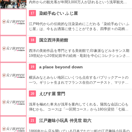
内外からの観光客が年間3,000万人が訪れるという浅草観光一
番の名所。地元の方からも「観音様」の愛称で親しまれている
都内最古の名刹です。
17
染絵手ぬぐい ふじ屋
江戸時代からの伝統的な注染染めにこだわる「染絵手ぬぐい ふ
じ屋」は、今もお洒落に使うことができる、四季折々の花柄や
伝統柄の手ぬぐいを常時200種類取り揃えています。手ぬぐい
地の小物も各種扱っています。
18
国立西洋美術館
西洋の美術作品を専門とする美術館で,印象派などルネサンス期
19世紀から20世紀前半の絵画・彫刻を中心にコレクションされ
ている。なかでも西洋のオールド・マスター（18世紀以前の画
家）たちの作品を見ることができる美術館としは日本有数。ロ
19
a place beyond down
ダンの「考える人」はこちらで見れる。設計はル・コルビジェ
が手掛け、建築・インテリア好きにもおすすめ。
横浜みなとみらい地区にいくつも点在するパブリックアートの
一つ。ギリシャ生まれでフランス在住のアーチスト、マリナ・
カレラによる1997年の屋外作品です。クイーンズスクエア横浜
内にあるクイーンズパークで、その美しいドレープと伸びやか
20
えびす屋 雷門
な羽をテーマにした幻想的な姿を見ることができます。
浅草を極めた車夫が浅草を案内してくれる。陽気な会話に心も
弾むかも。 コースは「一区間コース」から180分貸切「七福神
巡り」まで6種類あり。結婚式、イベント・出張での利用も大
好評だとか。
21
江戸趣味小玩具 仲見世 助六
1866年から店を開いている日本でただ一軒の江戸趣味小玩具の