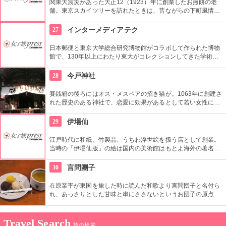
関東大震災があった大正12（1923）年に創業したお煎餅の老
舗。東京スカイツリーを訪れたときは、昔ながらの下町風情と
あたたかい「おもてなしの心」にも触れてみたいですね。近年
ではぬれ煎餅にアイスクリームをはさんだ「ぬれソフト」も人
27
インターメディアテク
気。
日本郵便と東京大学総合研究博物館がコラボして作られた博物
館で、130年以上にわたり東大がコレクションしてきた学術コ
レクションの他にも弥生時代の土器など歴史的標本も展示され
ている。
28
今戸神社
賽銭箱の後ろにはオス・メスペアの招き猫が。1063年に創建さ
れた歴史のある神社で、恋愛に効果があるとして若い女性に人
気。訪れた際には、かわいい招き猫がデザインされたお守りを
購入してみては？
29
伊場仙
江戸時代に和紙、竹製品、うちわ浮世絵を扱う店として創業。
当時の「伊場仙版」の絵は国内の美術館はもとよ海外の著名美
術館でも見ることができる。現在はうちわ、扇子、カレンダー
などを取り扱っている。
30
言問團子
在原業平が東国を旅した時に読んだ和歌より言問団子と名付ら
れ、あっさりとした甘味と串にささないというお団子の原点を
守り創業以来の造りを続けてる。団子は小豆餡と白餡、味噌味
の餡の３種類がある。
Travel Search
旅の検索