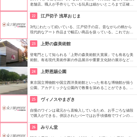
老舗店。職人が手作りしている玩具は細かいところまで正確に
作られている。
22
江戸切子 浅草おじま
3代にわたって続いている、江戸切子の店。昔ながらの柄から
現代的なアート作品まで幅広い商品を扱っている。これでお酒
を飲めば江戸気分を楽しめそう。また、海外・国内のお土産、
引き出物などにも最適。特注品も承っている。
23
上野の森美術館
登竜門として知られる「上野の森美術館大賞展」でも有名な美
術館。有名現代美術作家の作品展示や重要文化財の展示など、
話題に富んだ展示が行われている。併設されたカフェで、足を
休めるのもいかが？
24
上野恩賜公園
東京国立博物館や国立西洋美術館といった有名な博物館が揃う
公園。アカデミックな公園内で教養を深めることができる。ま
た、不忍池や犬を連れた西郷隆盛像も有名。
25
ヴィノスやまざき
自慢のワインは蔵元から直輸入しているため、お手ごろな値段
で購入ができる。併設されたバーではお手頃価格でワインのテ
イスティングができる。
26
みりん堂