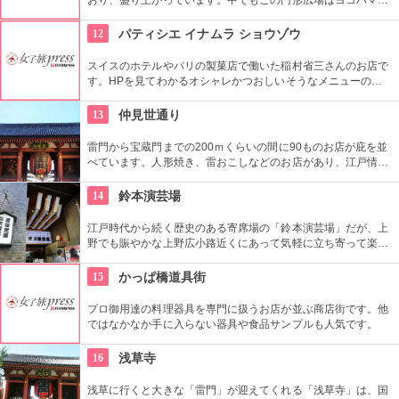
道芸のメインスタジアム！階段は客席へと早変わり！次々と疲
労される、驚きの芸に子供も大人も釘付けです！
12
パティシエ イナムラ ショウゾウ
スイスのホテルやパリの製菓店で働いた稲村省三さんのお店で
す。HPを見てわかるオシャレかつおしいそうなメニューの
数々。口コミなどでも行列やおみやげで喜ばれたなどの話が後
を絶えません。
13
仲見世通り
雷門から宝蔵門までの200ｍくらいの間に90ものお店が庇を並
べています。人形焼き、雷おこしなどのお店があり、江戸情緒
を感じさせる通りです。
14
鈴本演芸場
江戸時代から続く歴史のある寄席場の「鈴本演芸場」だが、上
野でも賑やかな上野広小路近くにあって気軽に立ち寄って楽し
むことができる。好きな落語家や漫才の名前を見つけたら迷わ
ず入ってみてはいかがでしょう。
15
かっぱ橋道具街
プロ御用達の料理器具を専門に扱うお店が並ぶ商店街です。他
ではなかなか手に入らない器具や食品サンプルも人気です。
16
浅草寺
浅草に行くと大きな「雷門」が迎えてくれる「浅草寺」は、国