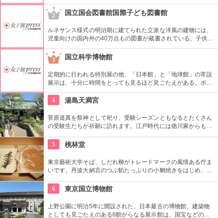
いる。ハト、雷門、五重塔など浅草にちなんだ形が可愛い。ア
ンコの入っていないタイプもあり。ハトのマークを目印に探し
国立国会図書館国際子ども図書館
2
て。
ルネサンス様式の明治期に建てられた立派な洋風の建物には、
児童向けの国内外の40万点もの図書が蔵書されている。子供だ
けでなく大人も十分楽しめるので、たまにはインテリに図書館
でゆっくり過ごしてみては。
国立科学博物館
3
定期的に行われる特別展の他、「日本館」と「地球館」の常設
展示は、十分に時間をとっても見るほど見ごたえがある。ボラ
ンティアによるガイドツアーに参加すればなお理解が深まるこ
とまちがいなし。
4
湯島天満宮
菅原道真を祭神として祀り、受験シーズンともなるとたくさん
の受験生たちが祈願に訪れます。江戸時代には徳川家からも尊
崇されました。一方、梅の名所としても江戸時代から知られて
おり、境内には約300本もの梅があり、毎年時期になるとかぐ
5
桃林堂
わしい香りを漂わせます。2月上旬〜3月上旬には梅祭りも開催
されて賑わいます。
東京藝術大学そば、しだれ柳がトレードマークの風情ある佇ま
いです。丹波大納言のつぶ餡たっぷりの小鯛焼きをはじめ、水
ようかんや最中、ぜんざいなど、品の良い和菓子がそろってい
ます。お抹茶をいただきながら店内でも。
6
東京国立博物館
上野公園に明治5年に開設された、日本最古の博物館。建築物
としても見ごたえのある6館からなる展示館は、国宝などの歴