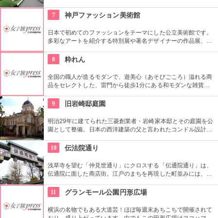
史資料や日本やアジアの美術品など約11万点が所蔵されていま
す。オリジナルグッズを販売するミュージアムショップや食事
7
神戸ファッション美術館
もできるカフェなども併設されています。
日本で初めてのファッションをテーマにした公立美術館です。
多彩なアートを紹介する特別展や著名デザイナーの作品展、ラ
イブラリーなど見どころ充実。日ごろからファッションが好き
な方、ファッション業界の方、ファッションを学ぶ方、必見で
8
粋れん
す。
全国の職人が造るモダンで、遊美心（あそびごころ）溢れる商
品をセレクトした、雷門から徒歩1分にある和モダンな雑貨
屋。都内でも、このお店しか置いていない商品が半数以上を占
めるので、粋な雑貨を探すのが楽しくなりそう。
9
旧岩崎邸庭園
明治29年に建てられた三菱創業者・岩崎家本邸とその庭園を公
園として整備。日本の西洋建築の父と言われたコンドル設計の
洋館や撞球室は本格的な西洋木造建築で見応えたっぷり。重要
文化財にもなっている。
10
伝法院通り
浅草寺を望む「仲見世通り」にクロスする「伝通院通り」は、
伝通院に面した商店街。江戸のまちを再現した町並みには、屋
根の上の鼠小僧や火の見櫓、軒瓦、などたくさんの見どころが
あります。多彩なお店が並んでいて、買い物や食事も楽しめま
11
グランモール公園円形広場
す。
横浜の名物でもある大道芸！ほぼ毎週末あちこちで開催されて
おり、盛り上がっています。中でもこの円形広場はヨコハマ大