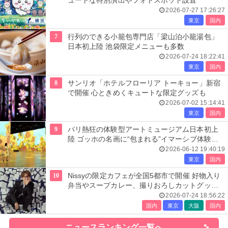
ュートな特別演出やフォトスポット設置
2026-07-27 17:26:27
東京
国内
7
行列のできる小籠包専門店「梁山泊小籠湯包」
日本初上陸 池袋限定メニューも多数
2026-07-24 18:22:41
東京
国内
8
サンリオ「ホテルフローリア トーキョー」新宿
で開催 心ときめくキュートな限定グッズも
2026-07-02 15:14:41
東京
国内
9
パリ熱狂の体験型アートミュージアム日本初上
陸 ゴッホの名画に“包まれる”イマーシブ体験＜
レーヴ・デ・リュミエール＞
2026-06-12 19:40:19
東京
国内
10
Nissyの限定カフェが全国5都市で開催 好物入り
弁当やスープカレー、撮りおろしカットグッズ
も
2026-07-24 18:56:22
国内
東京
大阪
国内
ニュースランキング一覧へ