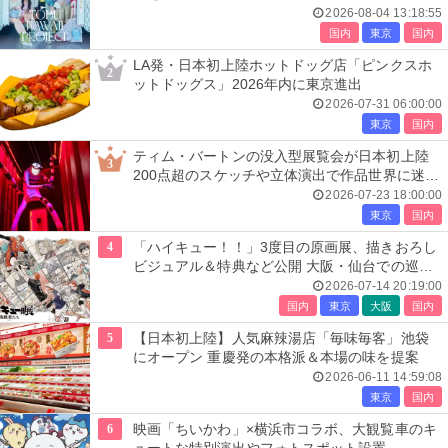
ナウンス
2026-08-04 13:18:55
国内
東京
国内
LA発・日本初上陸ホットドッグ店「ピンクスホ
2
ットドッグス」2026年内に東京進出
2026-07-31 06:00:00
東京
国内
ティム・バートンの没入型展覧会が日本初上陸
3
200点超のスケッチや立体演出で作品世界に迷い
込む
2026-07-23 18:00:00
東京
国内
4
「ハイキュー！！」3度目の原画展、描きおろし
ビジュアル＆特典など公開 大阪・仙台での巡回
展も決定
2026-07-14 20:19:00
国内
東京
大阪
国内
5
【日本初上陸】人気麻辣湯店「毎味毎客」池袋
にオープン 重慶発の本格派＆本場の味を提案
2026-06-11 14:59:08
東京
国内
6
映画「ちいかわ」×横浜市コラボ、大観覧車のキ