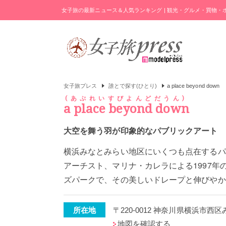
女子旅の最新ニュース＆人気ランキング | 観光・グルメ・買物
女子旅プレス
誰とで探す(ひとり)
a place beyond down
あぷれいすびよんどだうん
a place beyond down
大空を舞う羽が印象的なパブリックアート
横浜みなとみらい地区にいくつも点在するパ
アーチスト、マリナ・カレラによる1997
ズパークで、その美しいドレープと伸びやか
所在地
〒220-0012 神奈川県横浜市
地図を確認する