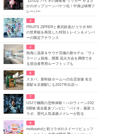
【USJ】バイオの捕食者“リッカー”がまさ
かのポップコーンバケツ化！中身は味噌フ
レーバー
4
FRUITS ZIPPERと東武鉄道がコラボ MV
の世界観を再現した特別トレイン＆メンバ
ーの限定アナウンス
5
熱海に温泉＆サウナ完備の新ホテル「ヴィ
ラージュ熱海」開業 花火大会を満喫でき
る宿泊者専用ルーフトップも
6
スタバ、新幹線ホームへの出店加速 名古
屋駅＆京都駅にも2027年出店へ
7
USJで極限の恐怖体験！ハロウィーン202
6開催 過去最多ゾンビに「バイオ」最新コ
ラボ、歴代人気楽曲メドレーが彩る
8
mofusandと初コラボのスイーツビュッフ