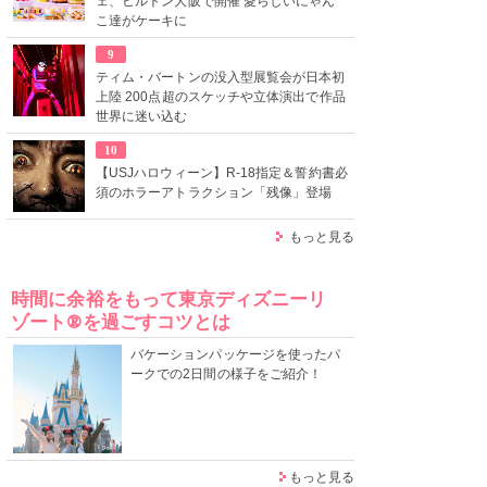
ェ、ヒルトン大阪で開催 愛らしいにゃん
こ達がケーキに
9
ティム・バートンの没入型展覧会が日本初
上陸 200点超のスケッチや立体演出で作品
世界に迷い込む
10
【USJハロウィーン】R-18指定＆誓約書必
須のホラーアトラクション「残像」登場
もっと見る
時間に余裕をもって東京ディズニーリ
ゾート®を過ごすコツとは
バケーションパッケージを使ったパ
ークでの2日間の様子をご紹介！
もっと見る