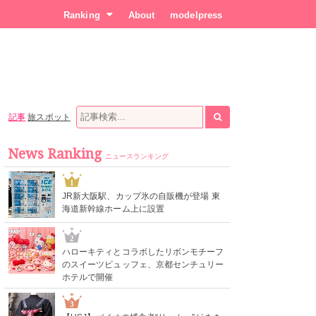
Ranking
About
modelpress
記事
旅スポット
News Ranking
ニュースランキング
1
JR新大阪駅、カップ氷の自販機が登場 東
海道新幹線ホーム上に設置
2
ハローキティとコラボしたリボンモチーフ
のスイーツビュッフェ、京都センチュリー
ホテルで開催
3