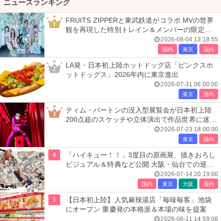
ニュースランキング
FRUITS ZIPPERと東武鉄道がコラボ MVの世界
1
観を再現した特別トレイン＆メンバーの限定ア
ナウンス
2026-08-04 13:18:55
国内
東京
国内
LA発・日本初上陸ホットドッグ店「ピンクスホ
2
ットドッグス」2026年内に東京進出
2026-07-31 06:00:00
東京
国内
ティム・バートンの没入型展覧会が日本初上陸
3
200点超のスケッチや立体演出で作品世界に迷い
込む
2026-07-23 18:00:00
東京
国内
4
「ハイキュー！！」3度目の原画展、描きおろし
ビジュアル＆特典など公開 大阪・仙台での巡回
展も決定
2026-07-14 20:19:00
国内
東京
大阪
国内
5
【日本初上陸】人気麻辣湯店「毎味毎客」池袋
にオープン 重慶発の本格派＆本場の味を提案
2026-06-11 14:59:08