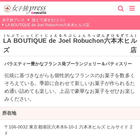
女子旅プレス
誰とで探す(ひとり)
LA BOUTIQUE de Joel Robuchon六本木ヒルズ店
らぶてぃっくどぅじょえるろぶしょんろっぽんぎひるずてん
LA BOUTIQUE de Joel Robuchon六本木ヒル
ズ店
バラエティー豊かなフランス発ブーランジェリー＆パティスリー
伝統に基づきながらも個性的なフランスのお菓子を数多く
そろえている。季節に合わせて新しいお菓子が作られるた
め通い詰めても楽しい。上品で豪華なお菓子をぜひお楽し
みください。
所在地
〒106-0032 東京都港区六本木6-10-1 六本木ヒルズ ヒルサイド 2
Ｆ