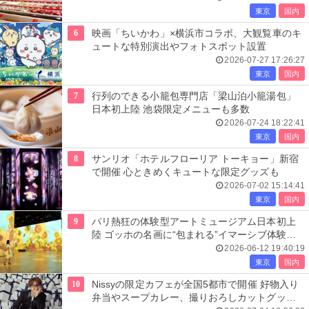
東京
国内
6
映画「ちいかわ」×横浜市コラボ、大観覧車のキ
ュートな特別演出やフォトスポット設置
2026-07-27 17:26:27
東京
国内
7
行列のできる小籠包専門店「梁山泊小籠湯包」
日本初上陸 池袋限定メニューも多数
2026-07-24 18:22:41
東京
国内
8
サンリオ「ホテルフローリア トーキョー」新宿
で開催 心ときめくキュートな限定グッズも
2026-07-02 15:14:41
東京
国内
9
パリ熱狂の体験型アートミュージアム日本初上
陸 ゴッホの名画に“包まれる”イマーシブ体験＜
レーヴ・デ・リュミエール＞
2026-06-12 19:40:19
東京
国内
10
Nissyの限定カフェが全国5都市で開催 好物入り
弁当やスープカレー、撮りおろしカットグッズ