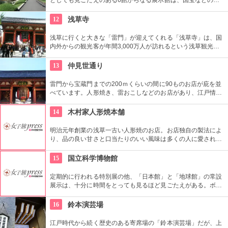
史資料や日本やアジアの美術品など約11万点が所蔵されていま
す。オリジナルグッズを販売するミュージアムショップや食事
12
浅草寺
もできるカフェなども併設されています。
浅草に行くと大きな「雷門」が迎えてくれる「浅草寺」は、国
内外からの観光客が年間3,000万人が訪れるという浅草観光一
番の名所。地元の方からも「観音様」の愛称で親しまれている
都内最古の名刹です。
13
仲見世通り
雷門から宝蔵門までの200ｍくらいの間に90ものお店が庇を並
べています。人形焼き、雷おこしなどのお店があり、江戸情緒
を感じさせる通りです。
14
木村家人形焼本舗
明治元年創業の浅草一古い人形焼のお店。お店独自の製法によ
り、品の良い甘さと口当たりのいい風味は多くの人に愛されて
いる。ハト、雷門、五重塔など浅草にちなんだ形が可愛い。ア
ンコの入っていないタイプもあり。ハトのマークを目印に探し
15
国立科学博物館
て。
定期的に行われる特別展の他、「日本館」と「地球館」の常設
展示は、十分に時間をとっても見るほど見ごたえがある。ボラ
ンティアによるガイドツアーに参加すればなお理解が深まるこ
とまちがいなし。
16
鈴本演芸場
江戸時代から続く歴史のある寄席場の「鈴本演芸場」だが、上