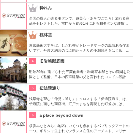
イブラリーなど見どころ充実。日ごろからファッションが好き
な方、ファッション業界の方、ファッションを学ぶ方、必見で
粋れん
2
す。
全国の職人が造るモダンで、遊美心（あそびごころ）溢れる商
品をセレクトした、雷門から徒歩1分にある和モダンな雑貨
屋。都内でも、このお店しか置いていない商品が半数以上を占
めるので、粋な雑貨を探すのが楽しくなりそう。
桃林堂
3
東京藝術大学そば、しだれ柳がトレードマークの風情ある佇ま
いです。丹波大納言のつぶ餡たっぷりの小鯛焼きをはじめ、水
ようかんや最中、ぜんざいなど、品の良い和菓子がそろってい
ます。お抹茶をいただきながら店内でも。
4
旧岩崎邸庭園
明治29年に建てられた三菱創業者・岩崎家本邸とその庭園を公
園として整備。日本の西洋建築の父と言われたコンドル設計の
洋館や撞球室は本格的な西洋木造建築で見応えたっぷり。重要
文化財にもなっている。
5
伝法院通り
浅草寺を望む「仲見世通り」にクロスする「伝通院通り」は、
伝通院に面した商店街。江戸のまちを再現した町並みには、屋
根の上の鼠小僧や火の見櫓、軒瓦、などたくさんの見どころが
あります。多彩なお店が並んでいて、買い物や食事も楽しめま
6
a place beyond down
す。
横浜みなとみらい地区にいくつも点在するパブリックアートの
一つ。ギリシャ生まれでフランス在住のアーチスト、マリナ・