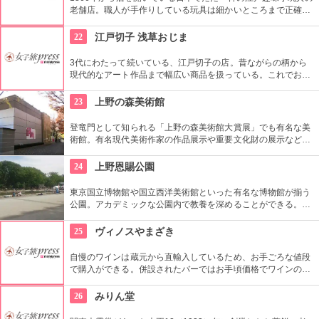
老舗店。職人が手作りしている玩具は細かいところまで正確に
作られている。
22
江戸切子 浅草おじま
3代にわたって続いている、江戸切子の店。昔ながらの柄から
現代的なアート作品まで幅広い商品を扱っている。これでお酒
を飲めば江戸気分を楽しめそう。また、海外・国内のお土産、
引き出物などにも最適。特注品も承っている。
23
上野の森美術館
登竜門として知られる「上野の森美術館大賞展」でも有名な美
術館。有名現代美術作家の作品展示や重要文化財の展示など、
話題に富んだ展示が行われている。併設されたカフェで、足を
休めるのもいかが？
24
上野恩賜公園
東京国立博物館や国立西洋美術館といった有名な博物館が揃う
公園。アカデミックな公園内で教養を深めることができる。ま
た、不忍池や犬を連れた西郷隆盛像も有名。
25
ヴィノスやまざき
自慢のワインは蔵元から直輸入しているため、お手ごろな値段
で購入ができる。併設されたバーではお手頃価格でワインのテ
イスティングができる。
26
みりん堂