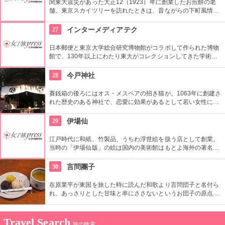
関東大震災があった大正12（1923）年に創業したお煎餅の老
舗。東京スカイツリーを訪れたときは、昔ながらの下町風情と
あたたかい「おもてなしの心」にも触れてみたいですね。近年
ではぬれ煎餅にアイスクリームをはさんだ「ぬれソフト」も人
27
インターメディアテク
気。
日本郵便と東京大学総合研究博物館がコラボして作られた博物
館で、130年以上にわたり東大がコレクションしてきた学術コ
レクションの他にも弥生時代の土器など歴史的標本も展示され
ている。
28
今戸神社
賽銭箱の後ろにはオス・メスペアの招き猫が。1063年に創建さ
れた歴史のある神社で、恋愛に効果があるとして若い女性に人
気。訪れた際には、かわいい招き猫がデザインされたお守りを
購入してみては？
29
伊場仙
江戸時代に和紙、竹製品、うちわ浮世絵を扱う店として創業。
当時の「伊場仙版」の絵は国内の美術館はもとよ海外の著名美
術館でも見ることができる。現在はうちわ、扇子、カレンダー
などを取り扱っている。
30
言問團子
在原業平が東国を旅した時に読んだ和歌より言問団子と名付ら
れ、あっさりとした甘味と串にささないというお団子の原点を
守り創業以来の造りを続けてる。団子は小豆餡と白餡、味噌味
の餡の３種類がある。
Travel Search
旅の検索