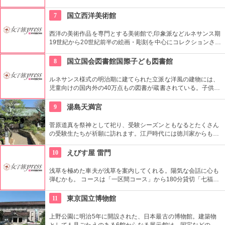
カレラによる1997年の屋外作品です。クイーンズスクエア横浜
内にあるクイーンズパークで、その美しいドレープと伸びやか
7
国立西洋美術館
な羽をテーマにした幻想的な姿を見ることができます。
西洋の美術作品を専門とする美術館で,印象派などルネサンス期
19世紀から20世紀前半の絵画・彫刻を中心にコレクションされ
ている。なかでも西洋のオールド・マスター（18世紀以前の画
家）たちの作品を見ることができる美術館としは日本有数。ロ
8
国立国会図書館国際子ども図書館
ダンの「考える人」はこちらで見れる。設計はル・コルビジェ
が手掛け、建築・インテリア好きにもおすすめ。
ルネサンス様式の明治期に建てられた立派な洋風の建物には、
児童向けの国内外の40万点もの図書が蔵書されている。子供だ
けでなく大人も十分楽しめるので、たまにはインテリに図書館
でゆっくり過ごしてみては。
9
湯島天満宮
菅原道真を祭神として祀り、受験シーズンともなるとたくさん
の受験生たちが祈願に訪れます。江戸時代には徳川家からも尊
崇されました。一方、梅の名所としても江戸時代から知られて
おり、境内には約300本もの梅があり、毎年時期になるとかぐ
10
えびす屋 雷門
わしい香りを漂わせます。2月上旬〜3月上旬には梅祭りも開催
されて賑わいます。
浅草を極めた車夫が浅草を案内してくれる。陽気な会話に心も
弾むかも。 コースは「一区間コース」から180分貸切「七福神
巡り」まで6種類あり。結婚式、イベント・出張での利用も大
好評だとか。
11
東京国立博物館
上野公園に明治5年に開設された、日本最古の博物館。建築物
としても見ごたえのある6館からなる展示館は、国宝などの歴