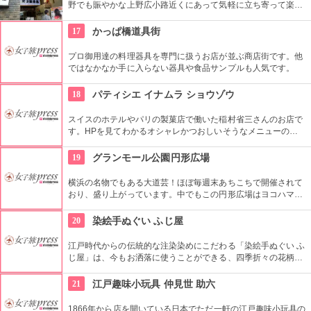
野でも賑やかな上野広小路近くにあって気軽に立ち寄って楽し
むことができる。好きな落語家や漫才の名前を見つけたら迷わ
ず入ってみてはいかがでしょう。
17
かっぱ橋道具街
プロ御用達の料理器具を専門に扱うお店が並ぶ商店街です。他
ではなかなか手に入らない器具や食品サンプルも人気です。
18
パティシエ イナムラ ショウゾウ
スイスのホテルやパリの製菓店で働いた稲村省三さんのお店で
す。HPを見てわかるオシャレかつおしいそうなメニューの
数々。口コミなどでも行列やおみやげで喜ばれたなどの話が後
を絶えません。
19
グランモール公園円形広場
横浜の名物でもある大道芸！ほぼ毎週末あちこちで開催されて
おり、盛り上がっています。中でもこの円形広場はヨコハマ大
道芸のメインスタジアム！階段は客席へと早変わり！次々と疲
労される、驚きの芸に子供も大人も釘付けです！
20
染絵手ぬぐい ふじ屋
江戸時代からの伝統的な注染染めにこだわる「染絵手ぬぐい ふ
じ屋」は、今もお洒落に使うことができる、四季折々の花柄や
伝統柄の手ぬぐいを常時200種類取り揃えています。手ぬぐい
地の小物も各種扱っています。
21
江戸趣味小玩具 仲見世 助六
1866年から店を開いている日本でただ一軒の江戸趣味小玩具の