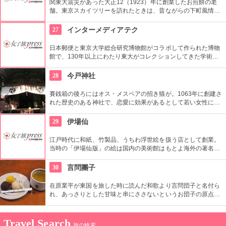
関東大震災があった大正12（1923）年に創業したお煎餅の老
舗。東京スカイツリーを訪れたときは、昔ながらの下町風情と
あたたかい「おもてなしの心」にも触れてみたいですね。近年
ではぬれ煎餅にアイスクリームをはさんだ「ぬれソフト」も人
27
インターメディアテク
気。
日本郵便と東京大学総合研究博物館がコラボして作られた博物
館で、130年以上にわたり東大がコレクションしてきた学術コ
レクションの他にも弥生時代の土器など歴史的標本も展示され
ている。
28
今戸神社
賽銭箱の後ろにはオス・メスペアの招き猫が。1063年に創建さ
れた歴史のある神社で、恋愛に効果があるとして若い女性に人
気。訪れた際には、かわいい招き猫がデザインされたお守りを
購入してみては？
29
伊場仙
江戸時代に和紙、竹製品、うちわ浮世絵を扱う店として創業。
当時の「伊場仙版」の絵は国内の美術館はもとよ海外の著名美
術館でも見ることができる。現在はうちわ、扇子、カレンダー
などを取り扱っている。
30
言問團子
在原業平が東国を旅した時に読んだ和歌より言問団子と名付ら
れ、あっさりとした甘味と串にささないというお団子の原点を
守り創業以来の造りを続けてる。団子は小豆餡と白餡、味噌味
の餡の３種類がある。
Travel Search
旅の検索