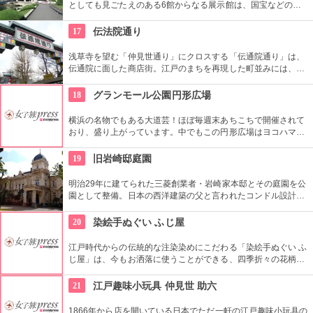
としても見ごたえのある6館からなる展示館は、国宝などの歴
史資料や日本やアジアの美術品など約11万点が所蔵されていま
す。オリジナルグッズを販売するミュージアムショップや食事
17
伝法院通り
もできるカフェなども併設されています。
浅草寺を望む「仲見世通り」にクロスする「伝通院通り」は、
伝通院に面した商店街。江戸のまちを再現した町並みには、屋
根の上の鼠小僧や火の見櫓、軒瓦、などたくさんの見どころが
あります。多彩なお店が並んでいて、買い物や食事も楽しめま
18
グランモール公園円形広場
す。
横浜の名物でもある大道芸！ほぼ毎週末あちこちで開催されて
おり、盛り上がっています。中でもこの円形広場はヨコハマ大
道芸のメインスタジアム！階段は客席へと早変わり！次々と疲
労される、驚きの芸に子供も大人も釘付けです！
19
旧岩崎邸庭園
明治29年に建てられた三菱創業者・岩崎家本邸とその庭園を公
園として整備。日本の西洋建築の父と言われたコンドル設計の
洋館や撞球室は本格的な西洋木造建築で見応えたっぷり。重要
文化財にもなっている。
20
染絵手ぬぐい ふじ屋
江戸時代からの伝統的な注染染めにこだわる「染絵手ぬぐい ふ
じ屋」は、今もお洒落に使うことができる、四季折々の花柄や
伝統柄の手ぬぐいを常時200種類取り揃えています。手ぬぐい
地の小物も各種扱っています。
21
江戸趣味小玩具 仲見世 助六
1866年から店を開いている日本でただ一軒の江戸趣味小玩具の