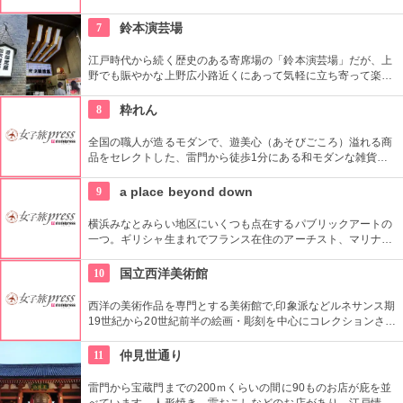
イブラリーなど見どころ充実。日ごろからファッションが好き
な方、ファッション業界の方、ファッションを学ぶ方、必見で
7
鈴本演芸場
す。
江戸時代から続く歴史のある寄席場の「鈴本演芸場」だが、上
野でも賑やかな上野広小路近くにあって気軽に立ち寄って楽し
むことができる。好きな落語家や漫才の名前を見つけたら迷わ
ず入ってみてはいかがでしょう。
8
粋れん
全国の職人が造るモダンで、遊美心（あそびごころ）溢れる商
品をセレクトした、雷門から徒歩1分にある和モダンな雑貨
屋。都内でも、このお店しか置いていない商品が半数以上を占
めるので、粋な雑貨を探すのが楽しくなりそう。
9
a place beyond down
横浜みなとみらい地区にいくつも点在するパブリックアートの
一つ。ギリシャ生まれでフランス在住のアーチスト、マリナ・
カレラによる1997年の屋外作品です。クイーンズスクエア横浜
内にあるクイーンズパークで、その美しいドレープと伸びやか
10
国立西洋美術館
な羽をテーマにした幻想的な姿を見ることができます。
西洋の美術作品を専門とする美術館で,印象派などルネサンス期
19世紀から20世紀前半の絵画・彫刻を中心にコレクションされ
ている。なかでも西洋のオールド・マスター（18世紀以前の画
家）たちの作品を見ることができる美術館としは日本有数。ロ
11
仲見世通り
ダンの「考える人」はこちらで見れる。設計はル・コルビジェ
が手掛け、建築・インテリア好きにもおすすめ。
雷門から宝蔵門までの200ｍくらいの間に90ものお店が庇を並
べています。人形焼き、雷おこしなどのお店があり、江戸情緒