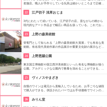
老舗店。職人が手作りしている玩具は細かいところまで正確に
作られている。
22
江戸切子 浅草おじま
3代にわたって続いている、江戸切子の店。昔ながらの柄から
現代的なアート作品まで幅広い商品を扱っている。これでお酒
を飲めば江戸気分を楽しめそう。また、海外・国内のお土産、
引き出物などにも最適。特注品も承っている。
23
上野の森美術館
登竜門として知られる「上野の森美術館大賞展」でも有名な美
術館。有名現代美術作家の作品展示や重要文化財の展示など、
話題に富んだ展示が行われている。併設されたカフェで、足を
休めるのもいかが？
24
上野恩賜公園
東京国立博物館や国立西洋美術館といった有名な博物館が揃う
公園。アカデミックな公園内で教養を深めることができる。ま
た、不忍池や犬を連れた西郷隆盛像も有名。
25
ヴィノスやまざき
自慢のワインは蔵元から直輸入しているため、お手ごろな値段
で購入ができる。併設されたバーではお手頃価格でワインのテ
イスティングができる。
26
みりん堂