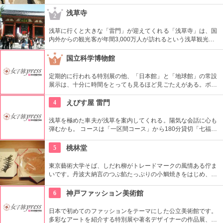
崇されました。一方、梅の名所としても江戸時代から知られて
おり、境内には約300本もの梅があり、毎年時期になるとかぐ
浅草寺
2
わしい香りを漂わせます。2月上旬〜3月上旬には梅祭りも開催
されて賑わいます。
浅草に行くと大きな「雷門」が迎えてくれる「浅草寺」は、国
内外からの観光客が年間3,000万人が訪れるという浅草観光一
番の名所。地元の方からも「観音様」の愛称で親しまれている
都内最古の名刹です。
国立科学博物館
3
定期的に行われる特別展の他、「日本館」と「地球館」の常設
展示は、十分に時間をとっても見るほど見ごたえがある。ボラ
ンティアによるガイドツアーに参加すればなお理解が深まるこ
とまちがいなし。
4
えびす屋 雷門
浅草を極めた車夫が浅草を案内してくれる。陽気な会話に心も
弾むかも。 コースは「一区間コース」から180分貸切「七福神
巡り」まで6種類あり。結婚式、イベント・出張での利用も大
好評だとか。
5
桃林堂
東京藝術大学そば、しだれ柳がトレードマークの風情ある佇ま
いです。丹波大納言のつぶ餡たっぷりの小鯛焼きをはじめ、水
ようかんや最中、ぜんざいなど、品の良い和菓子がそろってい
ます。お抹茶をいただきながら店内でも。
6
神戸ファッション美術館
日本で初めてのファッションをテーマにした公立美術館です。
多彩なアートを紹介する特別展や著名デザイナーの作品展、ラ