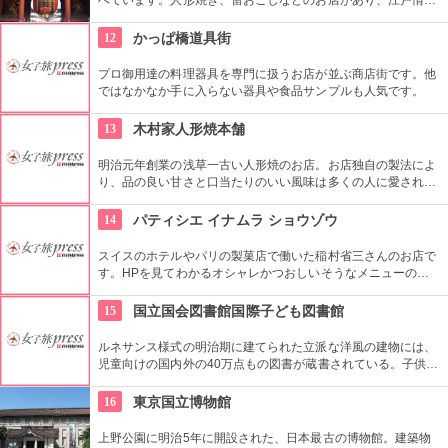
を感じさせる通りです。
12
かっぱ橋道具街
プロ御用達の料理器具を専門に扱うお店が並ぶ商店街です。他
ではなかなか手に入らない器具や食品サンプルも人気です。
13
木村家人形焼本舗
明治元年創業の浅草一古い人形焼のお店。お店独自の製法によ
り、品の良い甘さと口当たりのいい風味は多くの人に愛されて
いる。ハト、雷門、五重塔など浅草にちなんだ形が可愛い。ア
ンコの入っていないタイプもあり。ハトのマークを目印に探し
14
パティシエ イナムラ ショウゾウ
て。
スイスのホテルやパリの製菓店で働いた稲村省三さんのお店で
す。HPを見てわかるオシャレかつおしいそうなメニューの
数々。口コミなどでも行列やおみやげで喜ばれたなどの話が後
を絶えません。
15
国立国会図書館国際子ども図書館
ルネサンス様式の明治期に建てられた立派な洋風の建物には、
児童向けの国内外の40万点もの図書が蔵書されている。子供だ
けでなく大人も十分楽しめるので、たまにはインテリに図書館
でゆっくり過ごしてみては。
16
東京国立博物館
上野公園に明治5年に開設された、日本最古の博物館。建築物