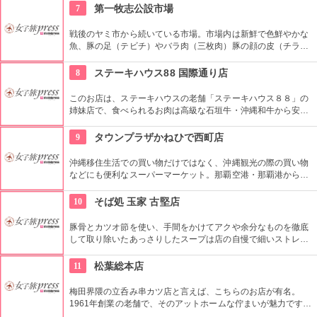
は。かき氷だけでなくフードメニューも充実。全国宅配サービ
7
第一牧志公設市場
スもしている。
戦後のヤミ市から続いている市場。市場内は新鮮で色鮮やかな
魚、豚の足（テビチ）やバラ肉（三枚肉）豚の顔の皮（チラガ
ー）、ゴーヤーやウコン、ヘチマなど沖縄の食文化に欠かせな
い食材が並び見ているだけでも楽しい。2階には食堂があり、
8
ステーキハウス88 国際通り店
市場で買った食材で作った沖縄料理が食べられる。
このお店は、ステーキハウスの老舗「ステーキハウス８８」の
姉妹店で、食べられるお肉は高級な石垣牛・沖縄和牛から安価
なアメリカ産まで。また沖縄の郷土料理である海ぶどうや島ラ
ッキョウも食べられます。
9
タウンプラザかねひで西町店
沖縄移住生活での買い物だけではなく、沖縄観光の際の買い物
などにも便利なスーパーマーケット。那覇空港・那覇港からも
近くホテル等も隣接していて便利な場所にある。県産品コーナ
ーを設けており、お土産を買うのに便利。夜遅くまでやってい
10
そば処 玉家 古堅店
るもの嬉しい。火曜・水曜・木曜には88円・99円市が開催。
豚骨とカツオ節を使い、手間をかけてアクや余分なものを徹底
して取り除いたあっさりしたスープは店の自慢で細いストレー
ト麺とよく絡む。沖縄そばはここが一番という人が少なくない
超人気店。
11
松葉総本店
梅田界隈の立呑み串カツ店と言えば、こちらのお店が有名。
1961年創業の老舗で、そのアットホームな佇まいが魅力です。
大ぶりのネタを細かいパン粉でカラッと揚げるのが特徴。牛串