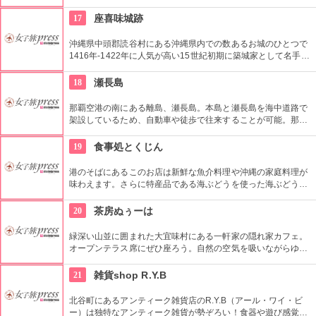
脂の少ない肩肉を使用しているのでくどくない。遠赤外線効果
がある器で出されるので最後まであつあつが味わえる。
17
座喜味城跡
沖縄県中頭郡読谷村にある沖縄県内での数あるお城のひとつで
1416年-1422年に人気が高い15世紀初期に築城家として名手だ
った武人「護佐丸（ごさまる）」が一代で築城したとされ、築
城センスに長けた様々な工夫がなされたことでも有名です。
18
瀬長島
那覇空港の南にある離島、瀬長島。本島と瀬長島を海中道路で
架設しているため、自動車や徒歩で往来することが可能。那覇
空港に隣接しているので離着陸する飛行機を見物する人々で賑
わう。夕日の名所としても有名で、夕日と飛行機が行き交う景
19
食事処とくじん
色は絶景。
港のそばにあるこのお店は新鮮な魚介料理や沖縄の家庭料理が
味わえます。さらに特産品である海ぶどうを使った海ぶどう
丼、イラブー汁が最高です。
20
茶房ぬぅーは
緑深い山並に囲まれた大宜味村にある一軒家の隠れ家カフェ。
オープンテラス席にぜひ座ろう。自然の空気を吸いながらゆっ
たりした時間を過ごせる。全て手作りのスイーツの中でもオリ
ジナルぜんざいが人気。食事は予約制。
21
雑貨shop R.Y.B
北谷町にあるアンティーク雑貨店のR.Y.B（アール・ワイ・ビ
ー）は独特なアンティーク雑貨が勢ぞろい！食器や遊び感覚満