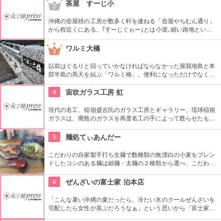
念にダシをとったあっさりスープとシコシコ麺が特徴。
茶屋 すーじ小
2
沖縄の壺屋焼の工房が数多く軒を連ねる「壺屋やちむん通り」
から程近くにある。｢すーじぐゎー｣とは小道､細い路地という
意味で､古民家を改装してできた店。店内は座敷で、とっても
居心地が良い。壺屋焼の器で食す 沖縄そばや、コーヒーは心を
ワルミ大橋
3
ほっこりさせてくれる。
以前はぐるりと回っていかなければならなかった屋我地島と本
部半島の馬天を結ぶ「ワルミ橋」。便利になっただけでなく、
高い位置にかかっているので景色も抜群。本島側には駐車場も
あるので、歩いて渡ってみるのもいいかも。２０１０年に作ら
4
宙吹ガラス工房 虹
れたので、古いナビには載っていない事も。
現代の名工、稲嶺盛吉氏のガラス工房とギャラリー。琉球稲嶺
ガラスは、廃瓶のガラスを再度名工の手によって甦らせたもの
で、その独特で美しい作品は注目を集めている。工房の奥にあ
るギャラリーでは盛吉氏、盛一郎氏の作品をはじめ多彩な器が
5
麺処てぃあんだー
展示販売されている。なお、ガラス製作体験はない。
こだわりの自家製手打ち生麺で数種類の無漂白の小麦をブレン
ドしたコシのある麺は細麺・太麺の２種類から選べ、こだわっ
て作った鰹のスープとよく合う。手打ち麺は１日200食分の限
定なので、早めにお店に行こう。
6
ぜんざいの富士家 泊本店
「こんな暑い沖縄の夏だったら、冷たい氷のクールぜんざいを
宅配したら女性が喜ぶだろうなぁ」という思いから「富士家」
が生まれました。小豆ではなく金時豆を使うのは沖縄ならで