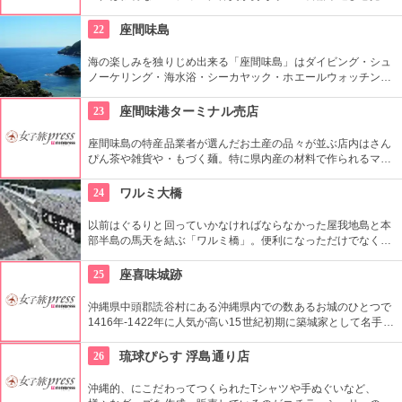
載の置物からオブジェに欲しいアイテムが貴方との出会いを待
ちわびています！
22
座間味島
海の楽しみを独りじめ出来る「座間味島」はダイビング・シュ
ノーケリング・海水浴・シーカヤック・ホエールウォッチン
グ・安慶名敷島・嘉比島・安室島などの無人島ツアーも楽しめ
ます。大自然の海に触れ地球を感じます。
23
座間味港ターミナル売店
座間味島の特産品業者が選んだお土産の品々が並ぶ店内はさん
ぴん茶や雑貨や・もづく麺。特に県内産の材料で作られるマド
リーヌは１人で手作りしているので１日に作れる数は一箱４つ
入りの20〜40箱のみの限定品です。
24
ワルミ大橋
以前はぐるりと回っていかなければならなかった屋我地島と本
部半島の馬天を結ぶ「ワルミ橋」。便利になっただけでなく、
高い位置にかかっているので景色も抜群。本島側には駐車場も
あるので、歩いて渡ってみるのもいいかも。２０１０年に作ら
25
座喜味城跡
れたので、古いナビには載っていない事も。
沖縄県中頭郡読谷村にある沖縄県内での数あるお城のひとつで
1416年-1422年に人気が高い15世紀初期に築城家として名手だ
った武人「護佐丸（ごさまる）」が一代で築城したとされ、築
城センスに長けた様々な工夫がなされたことでも有名です。
26
琉球ぴらす 浮島通り店
沖縄的、にこだわってつくられたTシャツや手ぬぐいなど、