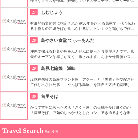
様々なグッズを作成、販売しているのがコチラ。シーサーの絵
柄や、沖縄の伝統工芸である紅型など、いつでも沖縄を身近に
感じ、あの空気感を思い出す事ができる不思議なアイテムばか
27
しむじょう
りです。島ぞうりに柄を施した「島サバタトゥー」も人気。
有形登録文化財に指定された築50年を超える民家で、代々伝わ
る手作りの沖縄そばが食べられる店。トンカツと鶏がらで作る
スープはくせになること間違いなし。母屋だけでなく、フール
（豚舎を兼ねたトイレ）や目隠しと魔よけの役割を果たすヒン
28
島やさい食堂 てぃーあんだ
プン、庭の池や石垣も登録有形文化財に登録されています。
沖縄で採れる野菜や魚をふんだんに使った食堂屋さんです。店
先のオープンな感じが良く、癒されます。おまかせ御膳やスイ
ーツもあり、メニューが豊富で楽しめます。
29
島豚七輪焼 満味
琉球在来種の高級ブランド豚「アグー」と「黒豚」を交配させ
て作り出された豚、「やんばる島豚」を独自の方法で調理し、
とろけるような旨みを備長炭の七輪焼きで提供するお店。また
やんばる島豚は低コレステロールで栄養豊富なので、カロリー
30
首里そば
の気になる人にもオススメ。
かつて首里にあった名店「さくら屋」の伝統を受け継ぐのが
「首里そば」で麺のしっかりとしたコシ、透き通るような出汁
のコクと旨みが最高です。また通信販売をしていますが、全て
手打ちのため週100食限定というこだわりがあります。
Travel Search
旅の検索