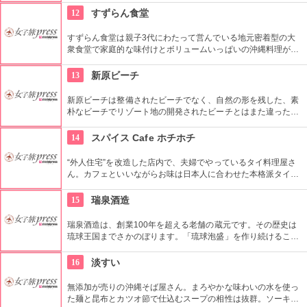
や若どり、豚たま、えびなど好みに合わせてチョイスできま
12
すずらん食堂
す。ソースは重くならないあっさり系、みずみずしいキャベツ
もスタンバイです。
すずらん食堂は親子3代にわたって営んでいる地元密着型の大
衆食堂で家庭的な味付けとボリュームいっぱいの沖縄料理が楽
しめます。
13
新原ビーチ
新原ビーチは整備されたビーチでなく、自然の形を残した、素
朴なビーチでリゾート地の開発されたビーチとはまた違った楽
しみ方ができます。またマリンスポーツやバーベキューなどを
するのも楽しみ方の1つです。
14
スパイス Cafe ホチホチ
“外人住宅”を改造した店内で、夫婦でやっているタイ料理屋さ
ん。カフェといいながらお味は日本人に合わせた本格派タイ料
理。量もボリューミーだから一緒にデートした相手も満足のは
ず。1000円のランチには スープ、サラダ、ドリンクも 付いて
15
瑞泉酒造
お得感◎。
瑞泉酒造は、創業100年を超える老舗の蔵元です。その歴史は
琉球王国までさかのぼります。「琉球泡盛」を作り続けるこの
酒造は伝統の技を残し、泡盛をを始めとする沖縄の銘酒を作っ
ています。またオンラインでの販売をしています。
16
淡すい
無添加が売りの沖縄そば屋さん。まろやかな味わいの水を使っ
た麺と昆布とカツオ節で仕込むスープの相性は抜群。ソーキは