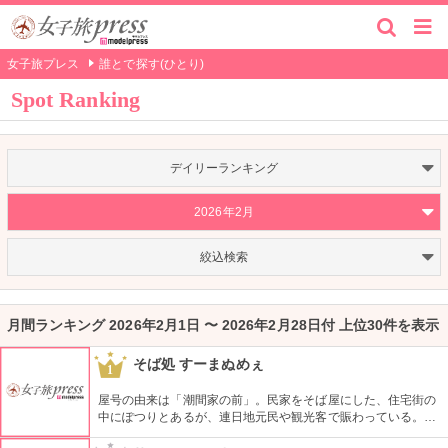
女子旅プレス
誰とで探す(ひとり)
Spot Ranking
デイリーランキング
2026年2月
絞込検索
月間ランキング 2026年2月1日 〜 2026年2月28日付 上位30件を表示
そば処 すーまぬめぇ
1
屋号の由来は「潮間家の前」。民家をそば屋にした、住宅街の
中にぽつりとあるが、連日地元民や観光客で賑わっている。ま
るで沖縄の親戚の家にいるような雰囲気を感じる。カツオで丹