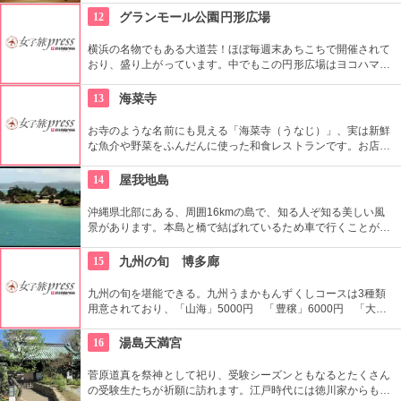
ます。お抹茶をいただきながら店内でも。
12
グランモール公園円形広場
横浜の名物でもある大道芸！ほぼ毎週末あちこちで開催されて
おり、盛り上がっています。中でもこの円形広場はヨコハマ大
道芸のメインスタジアム！階段は客席へと早変わり！次々と疲
労される、驚きの芸に子供も大人も釘付けです！
13
海菜寺
お寺のような名前にも見える「海菜寺（うなじ）」、実は新鮮
な魚介や野菜をふんだんに使った和食レストランです。お店の
目の前を江ノ電が通り、お店の中からは相模湾が一望できま
す。贅沢な立地と確かな味が支持され、パーティーにも利用さ
14
屋我地島
れています。
沖縄県北部にある、周囲16kmの島で、知る人ぞ知る美しい風
景があります。本島と橋で結ばれているため車で行くことがで
き、気軽に自然を満喫できます。島にはサトウキビ畑、パイナ
ップル畑があり、沖縄の風景そのものという感じです。
15
九州の旬 博多廊
九州の旬を堪能できる。九州うまかもんずくしコースは3種類
用意されており、「山海」5000円 「豊穣」6000円 「大
宝」8000円と予算に合わせて選べるのが嬉しい。宴会場もあり
45名まで対応可能。
16
湯島天満宮
菅原道真を祭神として祀り、受験シーズンともなるとたくさん
の受験生たちが祈願に訪れます。江戸時代には徳川家からも尊