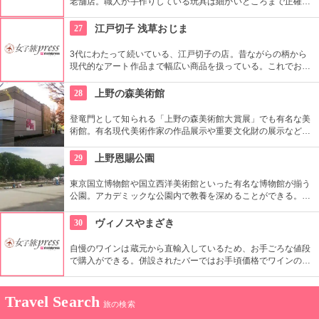
老舗店。職人が手作りしている玩具は細かいところまで正確に
作られている。
27
江戸切子 浅草おじま
3代にわたって続いている、江戸切子の店。昔ながらの柄から
現代的なアート作品まで幅広い商品を扱っている。これでお酒
を飲めば江戸気分を楽しめそう。また、海外・国内のお土産、
引き出物などにも最適。特注品も承っている。
28
上野の森美術館
登竜門として知られる「上野の森美術館大賞展」でも有名な美
術館。有名現代美術作家の作品展示や重要文化財の展示など、
話題に富んだ展示が行われている。併設されたカフェで、足を
休めるのもいかが？
29
上野恩賜公園
東京国立博物館や国立西洋美術館といった有名な博物館が揃う
公園。アカデミックな公園内で教養を深めることができる。ま
た、不忍池や犬を連れた西郷隆盛像も有名。
30
ヴィノスやまざき
自慢のワインは蔵元から直輸入しているため、お手ごろな値段
で購入ができる。併設されたバーではお手頃価格でワインのテ
イスティングができる。
Travel Search
旅の検索