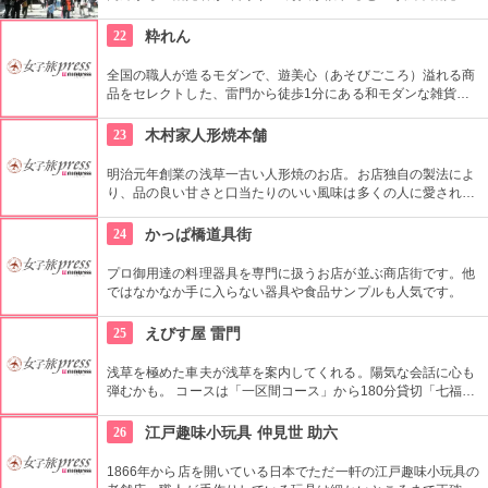
番の名所。地元の方からも「観音様」の愛称で親しまれている
都内最古の名刹です。
22
粋れん
全国の職人が造るモダンで、遊美心（あそびごころ）溢れる商
品をセレクトした、雷門から徒歩1分にある和モダンな雑貨
屋。都内でも、このお店しか置いていない商品が半数以上を占
めるので、粋な雑貨を探すのが楽しくなりそう。
23
木村家人形焼本舗
明治元年創業の浅草一古い人形焼のお店。お店独自の製法によ
り、品の良い甘さと口当たりのいい風味は多くの人に愛されて
いる。ハト、雷門、五重塔など浅草にちなんだ形が可愛い。ア
ンコの入っていないタイプもあり。ハトのマークを目印に探し
24
かっぱ橋道具街
て。
プロ御用達の料理器具を専門に扱うお店が並ぶ商店街です。他
ではなかなか手に入らない器具や食品サンプルも人気です。
25
えびす屋 雷門
浅草を極めた車夫が浅草を案内してくれる。陽気な会話に心も
弾むかも。 コースは「一区間コース」から180分貸切「七福神
巡り」まで6種類あり。結婚式、イベント・出張での利用も大
好評だとか。
26
江戸趣味小玩具 仲見世 助六
1866年から店を開いている日本でただ一軒の江戸趣味小玩具の