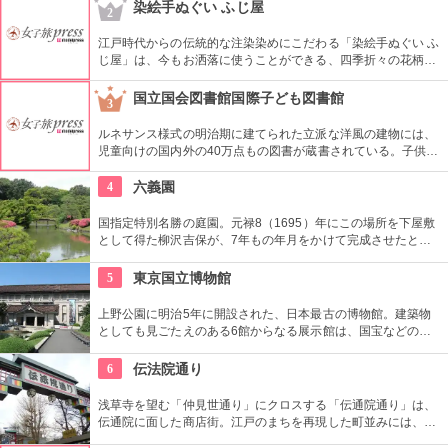
内にあるクイーンズパークで、その美しいドレープと伸びやか
染絵手ぬぐい ふじ屋
2
な羽をテーマにした幻想的な姿を見ることができます。
江戸時代からの伝統的な注染染めにこだわる「染絵手ぬぐい ふ
じ屋」は、今もお洒落に使うことができる、四季折々の花柄や
伝統柄の手ぬぐいを常時200種類取り揃えています。手ぬぐい
地の小物も各種扱っています。
国立国会図書館国際子ども図書館
3
ルネサンス様式の明治期に建てられた立派な洋風の建物には、
児童向けの国内外の40万点もの図書が蔵書されている。子供だ
けでなく大人も十分楽しめるので、たまにはインテリに図書館
でゆっくり過ごしてみては。
4
六義園
国指定特別名勝の庭園。元禄8（1695）年にこの場所を下屋敷
として得た柳沢吉保が、7年もの年月をかけて完成させたとい
います。池のまわりに木々が植栽された回遊式築山泉水庭園
で、江戸時代から小石川後楽園とで二大庭園とされていまし
5
東京国立博物館
た。日本庭園の良さを今に伝える名園です。
上野公園に明治5年に開設された、日本最古の博物館。建築物
としても見ごたえのある6館からなる展示館は、国宝などの歴
史資料や日本やアジアの美術品など約11万点が所蔵されていま
す。オリジナルグッズを販売するミュージアムショップや食事
6
伝法院通り
もできるカフェなども併設されています。
浅草寺を望む「仲見世通り」にクロスする「伝通院通り」は、
伝通院に面した商店街。江戸のまちを再現した町並みには、屋
根の上の鼠小僧や火の見櫓、軒瓦、などたくさんの見どころが