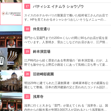
崇されました。一方、梅の名所としても江戸時代から知られて
おり、境内には約300本もの梅があり、毎年時期になるとかぐ
17
パティシエ イナムラ ショウゾウ
わしい香りを漂わせます。2月上旬〜3月上旬には梅祭りも開催
されて賑わいます。
スイスのホテルやパリの製菓店で働いた稲村省三さんのお店で
す。HPを見てわかるオシャレかつおしいそうなメニューの
数々。口コミなどでも行列やおみやげで喜ばれたなどの話が後
を絶えません。
18
仲見世通り
雷門から宝蔵門までの200ｍくらいの間に90ものお店が庇を並
べています。人形焼き、雷おこしなどのお店があり、江戸情緒
を感じさせる通りです。
19
鈴本演芸場
江戸時代から続く歴史のある寄席場の「鈴本演芸場」だが、上
野でも賑やかな上野広小路近くにあって気軽に立ち寄って楽し
むことができる。好きな落語家や漫才の名前を見つけたら迷わ
ず入ってみてはいかがでしょう。
20
旧岩崎邸庭園
明治29年に建てられた三菱創業者・岩崎家本邸とその庭園を公
園として整備。日本の西洋建築の父と言われたコンドル設計の
洋館や撞球室は本格的な西洋木造建築で見応えたっぷり。重要
文化財にもなっている。
21
浅草寺
浅草に行くと大きな「雷門」が迎えてくれる「浅草寺」は、国
内外からの観光客が年間3,000万人が訪れるという浅草観光一