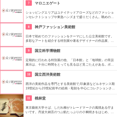
あります。多彩なお店が並んでいて、買い物や食事も楽しめま
7
マロニエゲート
す。
ショッピングエリアはユナイテッドアローズなどのファッショ
ンセレクトショップや東急ハンズまで盛りだくさん。眺めの良
い上層階のレストランはメゾン・ポール・ボキューズやジム・
トンプソンなど、世界のグルメがカジュアルなスタイルで楽し
8
神戸ファッション美術館
めます。
日本で初めてのファッションをテーマにした公立美術館です。
多彩なアートを紹介する特別展や著名デザイナーの作品展、ラ
イブラリーなど見どころ充実。日ごろからファッションが好き
な方、ファッション業界の方、ファッションを学ぶ方、必見で
9
国立科学博物館
す。
定期的に行われる特別展の他、「日本館」と「地球館」の常設
展示は、十分に時間をとっても見るほど見ごたえがある。ボラ
ンティアによるガイドツアーに参加すればなお理解が深まるこ
とまちがいなし。
10
国立西洋美術館
西洋の美術作品を専門とする美術館で,印象派などルネサンス期
19世紀から20世紀前半の絵画・彫刻を中心にコレクションされ
ている。なかでも西洋のオールド・マスター（18世紀以前の画
家）たちの作品を見ることができる美術館としは日本有数。ロ
11
桃林堂
ダンの「考える人」はこちらで見れる。設計はル・コルビジェ
が手掛け、建築・インテリア好きにもおすすめ。
東京藝術大学そば、しだれ柳がトレードマークの風情ある佇ま
いです。丹波大納言のつぶ餡たっぷりの小鯛焼きをはじめ、水
ようかんや最中、ぜんざいなど、品の良い和菓子がそろってい