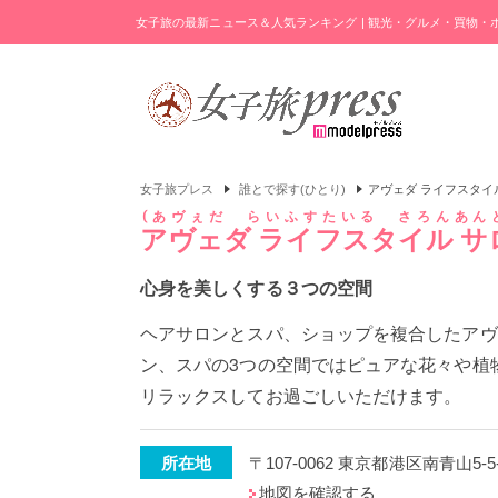
女子旅の最新ニュース＆人気ランキング | 観光・グルメ・買物
女子旅プレス
誰とで探す(ひとり)
アヴェダ ライフスタイ
あヴぇだ らいふすたいる さろんあん
アヴェダ ライフスタイル サ
心身を美しくする３つの空間
ヘアサロンとスパ、ショップを複合したアヴ
ン、スパの3つの空間ではピュアな花々や植
リラックスしてお過ごしいただけます。
所在地
〒107-0062 東京都港区南青山5-5
地図を確認する