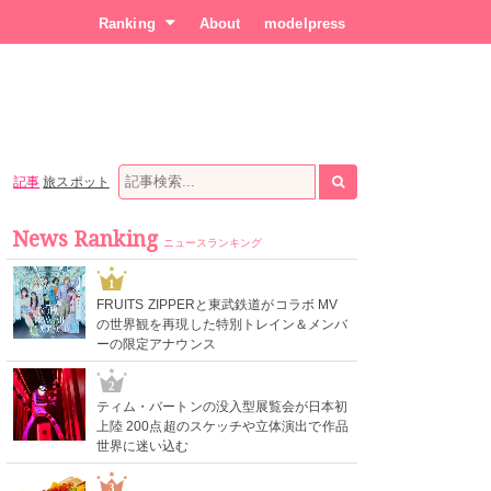
Ranking
About
modelpress
記事
旅スポット
News Ranking
ニュースランキング
1
FRUITS ZIPPERと東武鉄道がコラボ MV
の世界観を再現した特別トレイン＆メンバ
ーの限定アナウンス
2
ティム・バートンの没入型展覧会が日本初
上陸 200点超のスケッチや立体演出で作品
世界に迷い込む
3