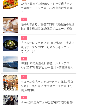
LA発・日本初上陸ホットドッグ店「ピン
クスホットドッグス」2026年内に東京進
出
4
行列のできる小籠包専門店「梁山泊小籠湯
包」日本初上陸 池袋限定メニューも多数
5
「ブルーロックカフェ -青い監獄-」渋谷に
限定オープン 潔世一らキャラをメニュー
でイメージ
6
JR東日本の新型夜行特急「ルナ・アズー
ル」2027年度デビュー 品川～青森間結ぶ
7
モロッコ発「バシャコーヒー」日本2号店
が東京・丸の内に 手土産ニーズに向けた
物販専門店
8
Nissyの限定カフェが全国5都市で開催 好