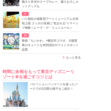
物入り弁当やスープカレー、撮りおろしカ
ットグッズも
9
パリ熱狂の体験型アートミュージアム日本
初上陸 ゴッホの名画に“包まれる”イマーシ
ブ体験＜レーヴ・デ・リュミエール＞
10
映画「ちいかわ」×横浜市コラボ、大観覧
車のキュートな特別演出やフォトスポット
設置
もっと見る
時間に余裕をもって東京ディズニーリ
ゾート®を過ごすコツとは
バケーションパッケージを使ったパ
ークでの2日間の様子をご紹介！