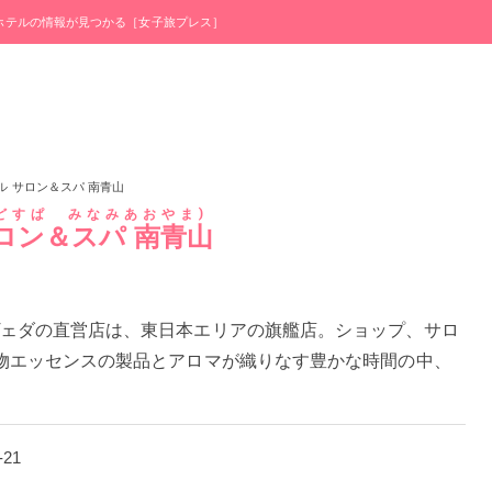
・ホテルの情報が見つかる［女子旅プレス］
ル サロン＆スパ 南青山
どすぱ みなみあおやま
ロン＆スパ 南青山
ェダの直営店は、東日本エリアの旗艦店。ショップ、サロ
物エッセンスの製品とアロマが織りなす豊かな時間の中、
-21