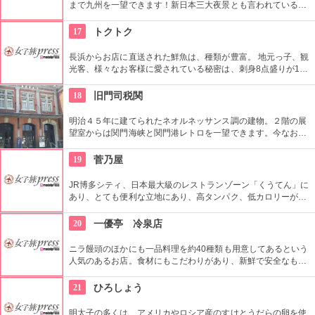
まで九州を一望できます！新日本三大夜景とも言われている北
九州自慢100億ドルの夜景も必見！皿倉山では常時イベントも
開催されていて、星空を眺める天体観測や、紅葉狩りを楽しみ
17
トクトク
ながらのハイキング、夏は展望台レストランでのビアガーデン
など、訪れる人に違った楽しみ方を提案してくれます。
長浜からお店に直送された鮮魚は、種類が豊富。 地元っ子、観
光客、様々なお客様に愛されている秘密は、刺身8点盛りが1人
前1050円という破格なお値段で楽しめるところ。マグロ三色丼
など魚介中心の昼定食、旬を存分に楽しめる博多の海の幸がた
18
旧門司税関
っぷりはいった夜のコースメニューなど、博多で魚を味わいた
いというあなたにぴったり。
明治４５年に建てられたネオルネッサンス調の建物。２階の展
望室からは関門海峡と関門港レトロを一望できます。今なお港
のシンボルとして静かに海を見守っています。
19
菅乃屋
JR博多シティ、日本最大級のレストランゾーン「くうてん」に
あり、とても便利な立地にあり、高タンパク、低カロリーが女
性にうれしい馬肉料理を提供。馬刺しは勿論、串焼きやホルモ
ンの煮込み、しゃぶしゃぶ、創作料理、揚物、寿司などバラエ
20
一優亭 冷泉店
ティ豊富なメニューが揃う。自社牧場で一貫して飼育・出荷を
した新鮮な馬肉は驚くほど軟らかでサッパリとした味わい。
ニラ饅頭のほかにも一品料理を約40種類も用意してあるという
人気のあるお店。食材にもこだわりがあり、新鮮で安全なもの
を妥協せずに仕入れをしています。メインメニューの「博多一
口ニラ饅頭」は、皮からの手作りのため数量限定のメニューに
21
ひろしょう
なります。
明太子の多くは、アメリカやロシア産のすけとうだらの卵を使