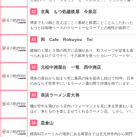
をつみ、数々のコンクールで受賞を獲得してきた大西シェフが
つくり出すパンの中で、特に、ハード系の自家製パンが大人
12
京風 もつ処越後屋 今泉店
気。 もちろん、サンドイッチ、あんぱん。メロンパンや食パン
などの定番メニューの品揃えも。
博多でもつ鍋と言えばここ！素材と鮮度にとことんこだわった
もつと白味噌ベースのクリーミーなスープとの相性が抜群で
す！味噌味が苦手な人には、「極選たまり醤油味もつ鍋」がお
勧め！
13
和 Cafe Rokuyou Tei
建物の１階と３階の両方に店舗があり、和スイーツや定食も食
べられるロクヨウテイ。十六穀米を使ったカレープレートや熱
した石焼のお皿に乗ったフレンチトーストなど、オリジナルな
メニューが豊富で迷ってしまいそう。１階ではケーキ販売もし
14
元祖中洲屋台 一竜 西中洲店
ています。
博多の屋台から始まり常に最高の味を提供し続けて50年。日本
のみならず世界中にいるラーメン通の間で評価を得ています。
歴史と伝統が刻まれた独自の製法で創られたとんこつスープは
独特の臭みが一切無く、とんこつスープが苦手な方でも食べ易
15
長浜ラーメン若大将
いように創られていて、焼肉や単品メニューも豊富。
麺が空中を飛びかう店内パフォーマンスを見に来る常連もいる
ほど、来たものを楽しませてくれるラーメン店。 しかし、パフ
ォーマンスだけではなく、あっさりとした後味のこくまろとん
こつスープが特徴。屋台のシメとしてもおすすめしたい。
16
皿倉山
標高622メートルの場所にある展望台では北九州市内から関門