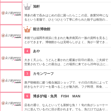
食べられない気になります。住宅地にあるにもかかわらず、客
足が途絶えることのない人気っぷり。それもパティシエの「ス
旭軒
2
イーツがもたらす幸せを形にしたい」という願いのせいでしょ
う。
博多の夜で呑みはじめの店に困ったらここの店。創業50年にな
るという老舗で、ひとつひとつ丁寧に作られた餃子は格別の
味。手羽先がなんと１本90円という破格なうえ、おいしいとも
評判です。ソフトドリンクも110円でいただけるという良心的
能古博物館
3
なお値段設定。家族でも友人同士でも楽しめるお店です。
本館では福岡市姪浜に生まれた亀井南冥の一族の資料を見るこ
とができます。博物館からは見晴らしがよく、海が一望できま
す。そして、春には桜の花見の名所となります。歴史、芸術に
加えて、自然も楽しめる、博物館です。
4
あや
大きく天ぷら、うどんと書かれた暖簾が目印の屋台。ご夫婦で
営業されているこの屋台は、この場所に来てから20年以上にな
るといいます。自慢のうどんはあっさりですが、ダシの利いた
おいしさ。定番メニューのどてやきは、時間が遅いほどしっか
5
カモンワーフ
りした味が楽しめます。
唐戸朝橋前に建つ複合施設ショップで、その日の気分によって
好きなカテゴリーを選べることが魅力的。フグ料理、和食、寿
司、焼肉、洋食、その他、カフェ、個室・座敷、海峡を眺め
る・1人でも利用しやすいなど。また、下関名菓やご当地キャ
6
博多炉端・魚男 FISH MAN
ラクターグッズなどを扱うショップもある。
店名の通り、なんといっても新鮮な魚！！旬の魚がショーケー
スに並んでいるのに目が惹かれます。でも、魚だけではありま