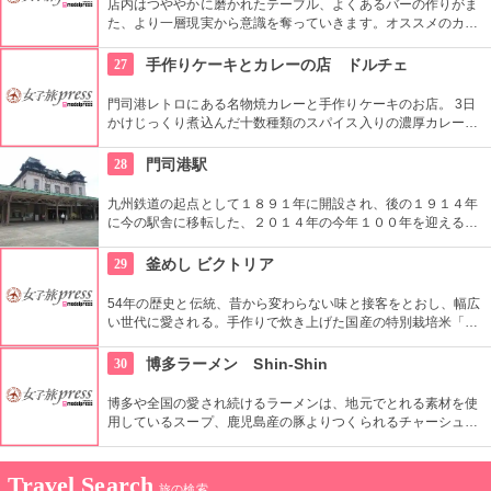
店内はつややかに磨かれたテーブル、よくあるバーの作りがま
も充実しており、中でもイートインスペースでいただける、パ
た、より一層現実から意識を奪っていきます。オススメのカク
フェ、ケーキ、グラタンが３点セットになった「はぴねすプレ
テルはシャンパンブルー。映画に出てきそうなおしゃれで味の
ート」がおすすめ。
ある店内で、ヒロインな夜を過ごしませんか。
27
手作りケーキとカレーの店 ドルチェ
門司港レトロにある名物焼カレーと手作りケーキのお店。 3日
かけじっくり煮込んだ十数種類のスパイス入りの濃厚カレーに
とろとろチーズがトッピングされた焼カレー。やみつきになる
と地元でも評判に。 第２６回全国菓子大博覧会で農林水産大臣
28
門司港駅
賞を受賞した焼カレードーナツ、バナナケーキなどの手作りケ
ーキもあわせて楽しんでみて。
九州鉄道の起点として１８９１年に開設され、後の１９１４年
に今の駅舎に移転した、２０１４年の今年１００年を迎える歴
史ある駅。ネオルネッサンス調の木造建築造の建物は、今も昔
も変わらない装いを残しています。駅員さんも当時の制服を再
29
釜めし ビクトリア
現しているので要チェック。
54年の歴史と伝統、昔から変わらない味と接客をとおし、幅広
い世代に愛される。手作りで炊き上げた国産の特別栽培米「夢
しずく」を使用し、季節ならではの釜めし、ランチ、コース
や、定番メニューで10種類ほどの釜めしは、鶏ガラ、カツオ
30
博多ラーメン Shin-Shin
節、サバ節を合わせたスープをかけて。美味しい釜めしを召し
上がって頂くため、1人前ずつ炊き上げるこだわりがある。
博多や全国の愛され続けるラーメンは、地元でとれる素材を使
用しているスープ、鹿児島産の豚よりつくられるチャーシュ
ー、自家製の極細麺からなっている。これらの融合したラーメ
ンをぜひ食べてほしい。
Travel Search
旅の検索