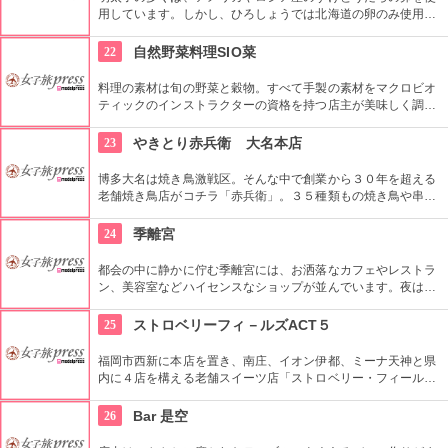
用しています。しかし、ひろしょうでは北海道の卵のみ使用し
ているこだわりの明太子です。ひろしょうで他のの卵を使わな
いのは、鮮度もありますが、北海道の卵が目指す明太子作りに
22
自然野菜料理SIO菜
はかかせない風味や触感を持つからです。
料理の素材は旬の野菜と穀物。すべて手製の素材をマクロビオ
ティックのインストラクターの資格を持つ店主が美味しく調理
します。本当の旨みのある料理を是非このお店で！
23
やきとり赤兵衛 大名本店
博多大名は焼き鳥激戦区。そんな中で創業から３０年を超える
老舗焼き鳥店がコチラ「赤兵衛」。３５種類もの焼き鳥や串焼
きをを、創業から守って来た新鮮な味わいで楽しむ事が出来ま
す。秘伝のタレで焼き上げる焼き鳥もぜひご賞味を。家族連れ
24
季離宮
でも楽しめるというのも嬉しい。
都会の中に静かに佇む季離宮には、お洒落なカフェやレストラ
ン、美容室などハイセンスなショップが並んでいます。夜はシ
ョップや樹木が暖かいライトでライトアップされ、より一層お
洒落な空間を演出します。
25
ストロベリーフィ－ルズACT５
福岡市西新に本店を置き、南庄、イオン伊都、ミーナ天神と県
内に４店を構える老舗スイーツ店「ストロベリー・フィール
ズ」。 熟練したパティシエの手で一つ一つ手作りされたケー
キ、クッキーなどの焼菓子、ゼリー、ジェラードなど定番メニ
26
Bar 是空
ューに加え、生クリームをチョコレートなどでコーティングし
た「スフィア」というお菓子にも注目したい。 フードメニュー