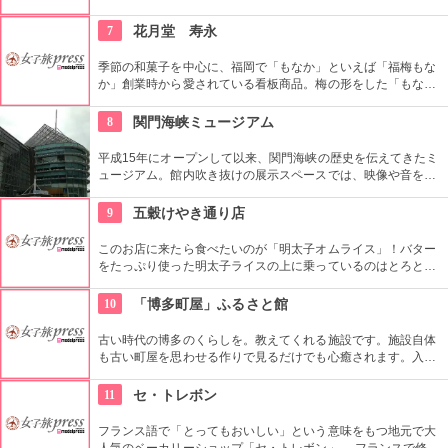
せん。農家直送の野菜やこだわりのデザートも充実。デートに
もぜひ利用してもらいたい。
7
花月堂 寿永
季節の和菓子を中心に、福岡で「もなか」といえば「福梅もな
か」創業時から愛されている看板商品。梅の形をした「もな
か」で、香ばしい皮の中に、餡は大粒の金時豆を使用し、より
風味豊かにするアクセントとなっています。世代を問わず人気
8
関門海峡ミュージアム
があるシナモンの香り豊かな「唐舟」など、程良い甘さのもの
から、しっかりした上品な和菓子（餡）は濃いめのお茶と一緒
平成15年にオープンして以来、関門海峡の歴史を伝えてきたミ
に頂きたい。
ュージアム。館内吹き抜けの展示スペースでは、映像や音を体
感しながら関門海峡についての知識を深めることができます。
「海峡レトロ通り」は大正時代の街並みが再現され、タイムト
9
五穀けやき通り店
リップした気分を味わえます。
このお店に来たら食べたいのが「明太子オムライス」！バター
をたっぷり使った明太子ライスの上に乗っているのはとろとろ
のオムレツ。スプーンをいれるとトローンと半熟卵がライスを
包み込みます。明太子ライスとの相性もバッチリ！
10
「博多町屋」ふるさと館
古い時代の博多のくらしを。教えてくれる施設です。施設自体
も古い町屋を思わせる作りで見るだけでも心癒されます。入館
料も200円とお財布にやさしく、「ふるさと」に戻ってきたか
のような気になれる、家族で行ってみてほしいスポットです。
11
セ・トレボン
フランス語で「とってもおいしい」という意味をもつ地元で大
人気のベーカリーショップ「セ・トレボン」。 フランスで修行