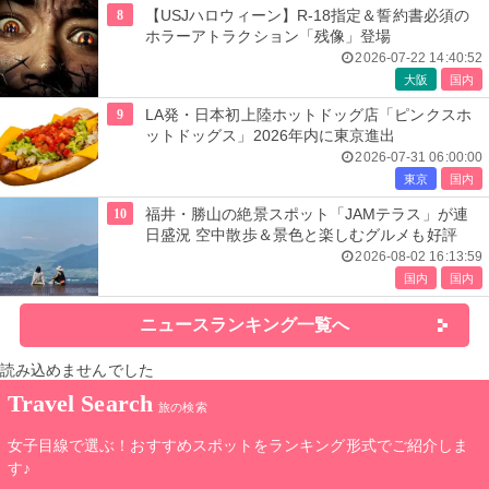
8
【USJハロウィーン】R-18指定＆誓約書必須の
ホラーアトラクション「残像」登場
2026-07-22 14:40:52
大阪
国内
9
LA発・日本初上陸ホットドッグ店「ピンクスホ
ットドッグス」2026年内に東京進出
2026-07-31 06:00:00
東京
国内
10
福井・勝山の絶景スポット「JAMテラス」が連
日盛況 空中散歩＆景色と楽しむグルメも好評
2026-08-02 16:13:59
国内
国内
ニュースランキング一覧へ
読み込めませんでした
Travel Search
旅の検索
女子目線で選ぶ！おすすめスポットをランキング形式でご紹介しま
す♪