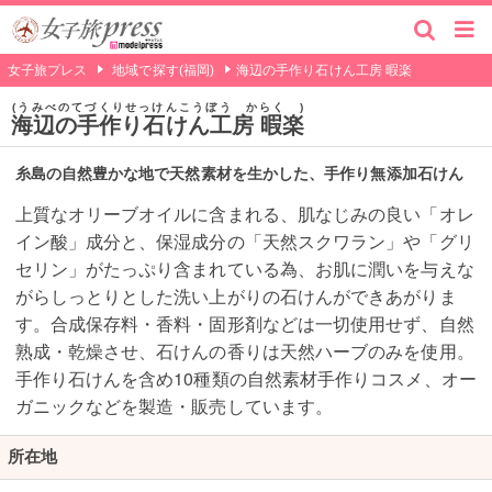
女子旅プレス
地域で探す(福岡)
海辺の手作り石けん工房 暇楽
うみべのてづくりせっけんこうぼう からく
海辺の手作り石けん工房 暇楽
糸島の自然豊かな地で天然素材を生かした、手作り無添加石けん
上質なオリーブオイルに含まれる、肌なじみの良い「オレ
イン酸」成分と、保湿成分の「天然スクワラン」や「グリ
セリン」がたっぷり含まれている為、お肌に潤いを与えな
がらしっとりとした洗い上がりの石けんができあがりま
す。合成保存料・香料・固形剤などは一切使用せず、自然
熟成・乾燥させ、石けんの香りは天然ハーブのみを使用。
手作り石けんを含め10種類の自然素材手作りコスメ、オー
ガニックなどを製造・販売しています。
所在地