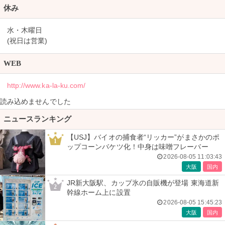
休み
水・木曜日
(祝日は営業)
WEB
http://www.ka-la-ku.com/
読み込めませんでした
ニュースランキング
【USJ】バイオの捕食者“リッカー”がまさかのポ
1
ップコーンバケツ化！中身は味噌フレーバー
2026-08-05 11:03:43
大阪
国内
JR新大阪駅、カップ氷の自販機が登場 東海道新
2
幹線ホーム上に設置
2026-08-05 15:45:23
大阪
国内