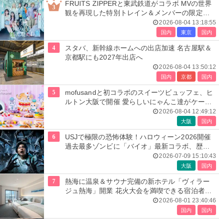
FRUITS ZIPPERと東武鉄道がコラボ MVの世界
3
観を再現した特別トレイン＆メンバーの限定ア
ナウンス
2026-08-04 13:18:55
国内
東京
国内
4
スタバ、新幹線ホームへの出店加速 名古屋駅＆
京都駅にも2027年出店へ
2026-08-04 13:50:12
国内
京都
国内
5
mofusandと初コラボのスイーツビュッフェ、ヒ
ルトン大阪で開催 愛らしいにゃんこ達がケーキ
に
2026-08-04 12:49:12
大阪
国内
6
USJで極限の恐怖体験！ハロウィーン2026開催
過去最多ゾンビに「バイオ」最新コラボ、歴代
人気楽曲メドレーが彩る
2026-07-09 15:10:43
大阪
国内
7
熱海に温泉＆サウナ完備の新ホテル「ヴィラー
ジュ熱海」開業 花火大会を満喫できる宿泊者専
用ルーフトップも
2026-08-01 23:40:46
国内
国内