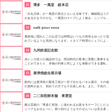
12
博多 一風堂 総本店
「白丸元味」が一風堂の原点ともいえる味です。極細面はコク
があるがまろやかな、一風堂のスープによく絡み、シンプルか
つ深い味わいです。白丸をベースに、豚骨のコクと風味をさら
にこだわった、「赤丸新味」も人気の一品です。
13
café pour vous
裏路地に隠れたこのお店では時間はいつもの何倍もゆったり流
れているような気持になります。イタリア料理のシェフによる
おいしいイタリアンと、フランス菓子のレシピから作られるデ
ザートは絶品です。開放的な内装も、心安らぐポイントのひと
14
九州鉄道記念館
つです。
赤レンガ造りの施設内では、明治時代の客車に実際に乗車する
ことができたり、本物の列車と同じような体験ができる運転シ
ュミレーターなど、親子でもカップルでも楽しめるテーマパー
クです。
15
唐津焼総合展示場
館内には唐津焼の製造工程が一目で分かるパネル展示、その他
の資料があり、初めての方でも十分楽しめる。また、子供の自
由研究、学校の総合学習の参考としても活用でき、それぞれの
個性を引き出し、世界に一つしかない作品を作れるようアドバ
16
二〇加煎餅本舗 東雲堂
イスをしてもらえる、絵付け体験1260円〜(要予約、配送料別
途)も可能。また好評の唐津焼展・テーマ展では、唐津焼協同組
郷土芸能の「博多仁和加」に使われるお面をモチーフにしたユ
合に加入する19の窯元作品を展示販売を行っている。
ニークなおせんべい。困り顔のようなそのせんべいは見る者の