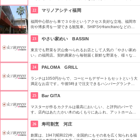
ます。
した石焼のお皿に乗ったフレンチトーストなど、オリジナルな
メニューが豊富で迷ってしまいそう。１階ではケーキ販売もし
22
マリノアシティ福岡
ています。
福岡中心部から車で３０分というアクセス良好な立地、福岡市
街や博多湾を一望できる観覧車、SHIPSやfrancfrancなどの人
気ショップのアウトレットが揃う大型商業施設。九州の各地か
ら届いた旬の特産品などがそろう市場も人気。休日を中心にミ
23
やさい家めい BASSIN
ニライブやショーなどのイベントも行われ、一日中楽しむ事が
出来ます。
東京でも野菜を沢山食べられるお店として人気の「やさい家め
い」の福岡店。契約農家から毎朝届く新鮮な野菜を、様々な調
理法で素材の美味しさを丸ごと食べられ、ランチタイムにはリ
ーズナブルな価格で定食が食べられるという事もあって女性を
24
PALOMA GRILL
中心に人気。もちろん本家同様しゃぶしゃぶもオススメ。
ランチは1050円からで、コーヒーもデザートもセットという大
満足なお店です。午後5時まで注文できるハンバーグランチが
オススメ。お魚メインのランチメニューもあり、白身魚のシャ
ンパン蒸しに真っ赤なソースと、色とりどりの野菜に見た目も
25
Bar GITA
鮮やかな盛りつけ。デザートも絶品の女性にも大人気のお店。
マスターが作るカクテルは最高においしい、と評判のバーで
す。店内はあたたかい木のぬくもりにあふれ、アットホームな
雰囲気でマスターの作るカクテルを堪能できます。客席は15席
と少ないですが、だからこそ一人一人に丁寧なおもてなしをし
26
寿司割烹 河庄
てくれます。
創業は、1947(昭和22)年。全国的にもその名を広く知られる福