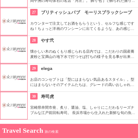
岡中洲の寿司懐石の名店「河庄」。 飾り包丁で飾られた握り
は、味はもちろん、見た目から楽しめます。毎日かわるメニュ
ーは、お店が、素材に、味に、吟味を重ねたもの。ゆったりと
27
ブリティッシュパブ モーリスブラックシープ
した静かな空間で、そんな老舗の味を堪能してみて。
カウンターで注文してお酒をもらうという、セルフな感じです
ね！ちょっと洋画のワンシーンに出てくるような、あの感じ！
おしゃれな店内でスポーツ観戦も出来る！みんなでワイワイ美
味しく楽しくお酒が飲めそうです。世界から集めたビール、サ
28
やす弐
イダーが40種類以上、カクテルも500円〜とリーズナブルで
す。
懐かしい木のぬくもり感じられる店内では、こだわりの国産蕎
麦粉と宝満山の地下水で打つそば打ちの様子を見る事が出来ま
す。コシが強く、つるりとした喉ごしが美味しいお蕎麦と、太
宰府名物の梅ヶ枝餅を一緒に楽しめるので、お昼休憩にも最適
29
elega
なお店です。
お店のコンセプトは「型にはまらない気品あるスタイル」。型
にはまらないそのアイテムたちは、グレードの高いおしゃれを
楽しむ大人の女性に高く評価されています。ファッションだけ
でなく、アートやライフスライルなどにも気品ある、ワンラン
30
寿司虎
ク上の提案をしてくれるショップです。
宮崎県串間市発、炙り、醤油、塩、しゃりにこだわるリーズナ
ブルな江戸前回転寿司。 長浜市場から仕入れた新鮮な旬の魚介
をふんだんに使ったネタ。定番からその時期でしか楽しめない
ものまで様々。 旬の魚介を安価に楽しみたい方におすすめで
す。
Travel Search
旅の検索