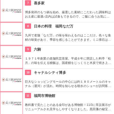
洒落な空間を演出します。
7
喜多家
博多発祥のもつ鍋を始め、厳選した素材にこだわった調味料は
お土産に最適♪店内は試食もできるので、ご飯に合うお気に入
りの逸品をお土産にしてみては？
8
日本の料理 福岡なだ万
九州で老舗「なだ万」の味を味わえるのはここだけ。色々な食
材の味覚があり、季節を感じることができます。ミニ懐石は
5000円となっており、本格的な懐石料理を手軽に楽しめる、嬉
しい価格となっています。
9
六騎
１９７１年創業の老舗民芸茶屋。平成６年に閉店した料亭「松
月」の味を伝える鰻飯は、国産鰻をじっくりと木炭で焼き上げ
た自慢の一品。柳川に昔から伝わるドジョウとゴボウを卵でと
じた「柳川鍋」ももちろんご用意。どちらもセットになった御
10
キャナルシティ博多
膳もあるので、訪れた際には是非ご賞味を。
巨大なショッピングモールの中心には約１８０メートルのキャ
ナル（運河）が流れ、時間を知らせる噴水のショーが訪問客を
癒します。建物の中は映画館や劇場、ショッピングモール、レ
ストラン、ホテルなど、あらゆるエンターテイメントが併設さ
11
福岡市博物館
れていて、一日いても楽しめる施設です。
教科書で見たことのある金印がある博物館！11/3に常設展示が
リニューアルされ見学もしやすくなりました。黒田藩の秘宝も
多く展示してあります。