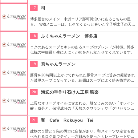
心を和ませてくれます。「博多仁和加」というのは愉快なお面
をつけて言葉遊びをする遊びだそうで、そのお面だからこんな
17
司
にユニークな表情をしているのでしょうか。
博多屋台のメイン・中洲エリア那珂川沿いにあるこちらの屋
台。 名物メニューは、しそでくるっと巻いた辛子明太子の天ぷ
ら。 中は半生の辛子明太子に、外はかりっとした衣の絶妙な組
み合わせがやみつきに。 常連さんから観光客まで、ゆったりと
18
ふくちゃんラーメン 博多店
屋台を楽しめる場としておすすめしたいお店です。
コクのあるスープとキレのあるスープのブレンドが特徴。博多
伝統の中細麺と生にんにくが味をきわ立たせてくれています。
19
秀ちゃんラーメン
豚骨を20時間以上かけて作られた豚骨スープは旨みの凝縮され
た濃厚スープになっている。細麺はスープによく絡み抜群の組
み合わせ。そこに乗せられた、こだわりのチャーシューもやみ
つきになる美味しさです。
20
海辺の手作り石けん工房 暇楽
上質なオリーブオイルに含まれる、肌なじみの良い「オレイン
酸」成分と、保湿成分の「天然スクワラン」や「グリセリン」
がたっぷり含まれている為、お肌に潤いを与えながらしっとり
とした洗い上がりの石けんができあがります。合成保存料・香
21
和 Cafe Rokuyou Tei
料・固形剤などは一切使用せず、自然熟成・乾燥させ、石けん
の香りは天然ハーブのみを使用。手作り石けんを含め10種類の
建物の１階と３階の両方に店舗があり、和スイーツや定食も食
自然素材手作りコスメ、オーガニックなどを製造・販売してい
べられるロクヨウテイ。十六穀米を使ったカレープレートや熱