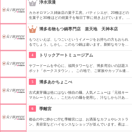
ること間違い無し。また、各ショップで物作り体験もやってい
浄水浪漫
2
るのでチェックしてみては。
カカオロマンス姉妹店の菓子工房。パティシエが、20種ほどの
生菓子と30種ほどの焼菓子を毎日丁寧に焼き上げています。 お
すすめは、ふわふわっとした食感のロールケーキ、定番のシュ
ークリーム、サクサクとした食感が好評のコルネ。
博多名物もつ鍋専門店 楽天地 天神本店
3
もつといえば、しつこいというイメージをお持ちの方もおられ
るでしょう。しかし、このもつ鍋は違います。新鮮なモツを使
い、さっぱりした味わいに仕上げてあります。モツ嫌いな人
も、ぜひ一度試してみてください。やみつきになる旨さです。
4
トリックアートミュージアム
ヤフードームを中心に、福岡タワーなど、博多湾沿いの話題ス
ポット「ホークスタウン」。 この地で、ご家族やカップル連れ
など、大人からこどもまで楽しめる人気のスポット「トリック
アート・ミュージアム」。 1枚の平面のユーモアあふれる絵の
5
博多あかちょこべ
前に立つと、あたかも違った空間に誘ってくれる不思議な美術
館。 カメラ、ビデオ、カメラ付き携帯などでの撮影はオール
古式麦芽麺は他にはない独自の麺。人気メニューは「元祖キー
OK。作品の前での記念撮影はお忘れなく。
マカレーうどん」。こだわりの麺を使用し、汁なしから汁あり
で、３段階から選べるのも人気の理由。他にも、やかんで出て
くる「釜あげずぼらうどん」など魅力的なメニューが多数あり
6
季離宮
ます。夜には居酒屋として、昼も夜も利用できるお店です。
都会の中に静かに佇む季離宮には、お洒落なカフェやレストラ
ン、美容室などハイセンスなショップが並んでいます。夜はシ
ョップや樹木が暖かいライトでライトアップされ、より一層お