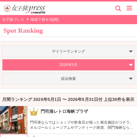
女子旅プレス
地域で探す(福岡)
Spot Ranking
デイリーランキング
2026年5月
絞込検索
月間ランキング 2026年5月1日 〜 2026年5月31日付 上位30件を表示
門司港レトロ海峡プラザ
1
門司港ならではショップや飲食店が揃った複合施設がコチラ。
オルゴールミュージアムやアンティーク雑貨、関門海峡ならで
はの寿司店やレトロな串カツ店など、歩いているだけで楽しめ