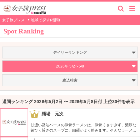
女子旅プレス
地域で探す(福岡)
Spot Ranking
デイリーランキング
2026年 5/2〜5/8
絞込検索
週間ランキング 2026年5月2日 〜 2026年5月8日付 上位30件を表示
麺場 元次
1
甘濃い醤油ベースの豚骨ラーメンは、豚骨くさすぎず、濃厚な
後ひく旨さのスープに、細麺がよく絡みます。そんなラーメン
＋ライスがランチタイムは１コインで食べられるとあって、と