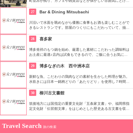
町並みが残り、カフェや雑貨店などが懐かしい雰囲気にとけ込
むレトロエリア。そんな門司港から連絡船にのれば、隣の山口
県下関までなんと5分で到着。みもすそ川公園は、壇ノ浦の合
27
Bar & Dining Mitsubachi
戦の跡地を望む公園で、関門橋も一望できる穴場デートスポッ
トです。
川沿いで水面を眺めながら優雅に食事もお酒も楽しむことがで
きるレストランです。部屋のつくりにもこだわっていて、揃え
られた家具はどれもおしゃれなものばかり。日々の疲れをいや
してくれる風景と料理に舌鼓を打ちながら、ゆっくりディナー
28
喜多家
を楽しんでください。
博多発祥のもつ鍋を始め、厳選した素材にこだわった調味料は
お土産に最適♪店内は試食もできるので、ご飯に合うお気に入
りの逸品をお土産にしてみては？
29
博多なぎの木 西中洲本店
新鮮な魚、こだわりの鶏肉などの素材を生かした料理が魅力。
水炊きには日本一銘柄どりの「あたりどり」を使用し７時間か
けてとった、旨さが凝縮された白濁スープが女性にも人気とな
っています。貸切37名様まで対応できるようになっています。
30
柳川古文書館
筑後地方には国指定の重要文化財「五条家文書」や、福岡県指
定文化財「伝習館文庫」をはじめとした歴史ある古文書を収
集、保管、展示している施設。柳川の風景にマッチした白壁の
昔ながらの建物も見所の一つ。
Travel Search
旅の検索