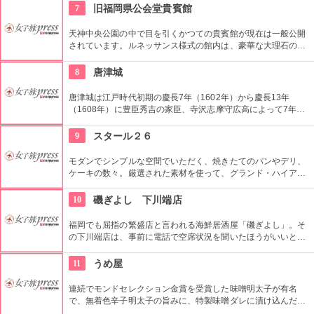
す」（2個500円）がお勧め。テイクアウトして食べながら街を
7
旧福岡県公会堂貴賓館
散策観光客も多いようです。
天神中央公園の中で目を引くかつての貴賓館が現在は一般公開
されています。ルネッサンス様式の館内は、豪華な大理石の暖
炉や各所に滞酒なレリーフや縁どりが施されるなど、歩いてい
るだけで豪華な気分にさせてくれます。
8
唐津城
唐津城は江戸時代初期の慶長7年（1602年）から慶長13年
（1608年）に豊臣秀吉の家臣、寺沢志摩守広高によって7年の
歳月を費やして築城された。東西に伸びる松原が両翼を広げた
鶴のように見えることから、別名「舞鶴城」と呼ばれている。
9
スタール２６
昭和41年に文化観光施設として天守閣が建てられ、天守閣内は
郷土博物館となっており、唐津藩の資料や唐津焼などが展示さ
モダンでシンプルな空間でいただく、焼きたてのパンやデリ、
れ、唐津の歴史に触れることができる。また、展望所からは玄
ケーキの数々。厳選された素材を使って、グランド・ハイアッ
界灘と日本三大松原である虹の松原の雄大な景観や、松浦川と
トのシェフが全て丹精こめてつくったもの。 素材や製法にこだ
城下町唐津の風景を見ることができる。
わったハイアット風味の味わいをぜひ楽しんで。
10
磯ぎよし 下川端店
福岡でも屈指の繁盛店と言われる海鮮居酒屋「磯ぎよし」。そ
の下川端店は、事前に電話で空席状況を聞いたほうがいいとい
われるほど盛況で、活気に満ちています。博多座の裏手にあ
り、美味しい魚を安い価格で食べられると定評があります。せ
11
うめ屋
っかくお魚の美味しい土地ですから、一度は訪れたいお店で
す。
連続でモンドセレクション金賞を受賞した味噌明太子が有名
で、無着色辛子明太子の旨みに、特製味噌ダレに漬け込んだコ
クと、柚子の風味をプラスした味噌明太子はご飯がすすむこと