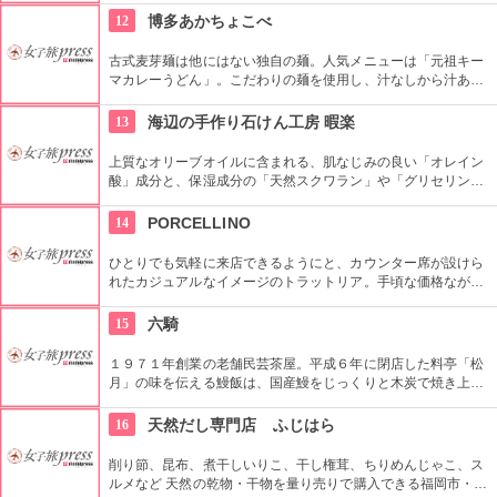
間違いない。香ばしい胡麻と明太子のピリッとした旨さがある
12
博多あかちょこべ
「明太味ごま」は、ふりかけや野菜炒め、うどんのトッピング
に最適です。
古式麦芽麺は他にはない独自の麺。人気メニューは「元祖キー
マカレーうどん」。こだわりの麺を使用し、汁なしから汁あり
で、３段階から選べるのも人気の理由。他にも、やかんで出て
くる「釜あげずぼらうどん」など魅力的なメニューが多数あり
13
海辺の手作り石けん工房 暇楽
ます。夜には居酒屋として、昼も夜も利用できるお店です。
上質なオリーブオイルに含まれる、肌なじみの良い「オレイン
酸」成分と、保湿成分の「天然スクワラン」や「グリセリン」
がたっぷり含まれている為、お肌に潤いを与えながらしっとり
とした洗い上がりの石けんができあがります。合成保存料・香
14
PORCELLINO
料・固形剤などは一切使用せず、自然熟成・乾燥させ、石けん
の香りは天然ハーブのみを使用。手作り石けんを含め10種類の
ひとりでも気軽に来店できるようにと、カウンター席が設けら
自然素材手作りコスメ、オーガニックなどを製造・販売してい
れたカジュアルなイメージのトラットリア。手頃な価格ながら
ます。
も、自家製ソーセージもある本格イタリアン。1500円のポルチ
ェリーノランチは、前菜とパスタ、メイン、パン、ドルチェと
15
六騎
コーヒープチコース仕立て。名前の通り子豚が目印の可愛い店
です。
１９７１年創業の老舗民芸茶屋。平成６年に閉店した料亭「松
月」の味を伝える鰻飯は、国産鰻をじっくりと木炭で焼き上げ
た自慢の一品。柳川に昔から伝わるドジョウとゴボウを卵でと
じた「柳川鍋」ももちろんご用意。どちらもセットになった御
16
天然だし専門店 ふじはら
膳もあるので、訪れた際には是非ご賞味を。
削り節、昆布、煮干しいりこ、干し権茸、ちりめんじゃこ、ス
ルメなど 天然の乾物・干物を量り売りで購入できる福岡市・柳