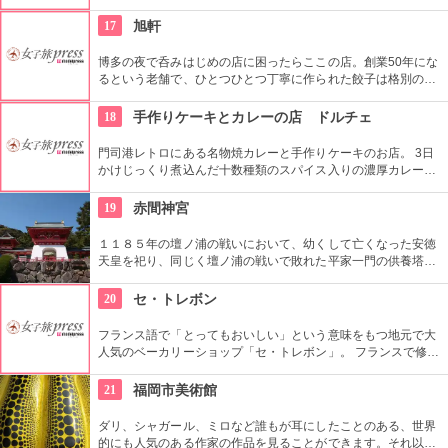
橋連合市場に位置するお店。 無添加素材なので、いつもの「だ
し」も安心安全、そして味わい深いものに。 おすすめ商品は、
17
旭軒
看板商品の「花かつお」。ぜひ、一度お試しを。 無添加素材な
ので、安心安全食材を「だし」から入手したいあなたにぴった
博多の夜で呑みはじめの店に困ったらここの店。創業50年にな
り。 おすすめ商品は、看板商品の「花かつお」。ぜひ、一度お
るという老舗で、ひとつひとつ丁寧に作られた餃子は格別の
試しを。
味。手羽先がなんと１本90円という破格なうえ、おいしいとも
評判です。ソフトドリンクも110円でいただけるという良心的
18
手作りケーキとカレーの店 ドルチェ
なお値段設定。家族でも友人同士でも楽しめるお店です。
門司港レトロにある名物焼カレーと手作りケーキのお店。 3日
かけじっくり煮込んだ十数種類のスパイス入りの濃厚カレーに
とろとろチーズがトッピングされた焼カレー。やみつきになる
と地元でも評判に。 第２６回全国菓子大博覧会で農林水産大臣
19
赤間神宮
賞を受賞した焼カレードーナツ、バナナケーキなどの手作りケ
ーキもあわせて楽しんでみて。
１１８５年の壇ノ浦の戦いにおいて、幼くして亡くなった安徳
天皇を祀り、同じく壇ノ浦の戦いで敗れた平家一門の供養塔が
並んでいます。（七盛塚）また、耳なし芳一の舞台であり、像
も建てられている他、国の重要文化財を展示する宝物殿も。朱
20
セ・トレボン
色の門が美しく、関門海峡も見渡せる素晴らしい景色が広がり
ます。
フランス語で「とってもおいしい」という意味をもつ地元で大
人気のベーカリーショップ「セ・トレボン」。 フランスで修行
をつみ、数々のコンクールで受賞を獲得してきた大西シェフが
つくり出すパンの中で、特に、ハード系の自家製パンが大人
21
福岡市美術館
気。 もちろん、サンドイッチ、あんぱん。メロンパンや食パン
などの定番メニューの品揃えも。
ダリ、シャガール、ミロなど誰もが耳にしたことのある、世界
的にも人気のある作家の作品を見ることができます。それ以外