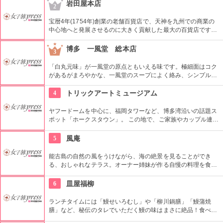
ても人気があるとか。またトッピングのチャーシューもトロト
岩田屋本店
2
ロで美味。特濃魚介つけ麺も丁度良い濃ゆさでたまりません。
宝暦4年(1754年)創業の老舗百貨店で、天神を九州での商業の
中心地へと発展させるのに大きく貢献した最大の百貨店です。
地元、博多や九州自慢の美味しい食材はもちろん、全国から 特
別に集めた、土地柄や季節を感じさせる商品を積極的に紹介し
博多 一風堂 総本店
3
ている。
「白丸元味」が一風堂の原点ともいえる味です。極細面はコク
があるがまろやかな、一風堂のスープによく絡み、シンプルか
つ深い味わいです。白丸をベースに、豚骨のコクと風味をさら
にこだわった、「赤丸新味」も人気の一品です。
4
トリックアートミュージアム
ヤフードームを中心に、福岡タワーなど、博多湾沿いの話題ス
ポット「ホークスタウン」。 この地で、ご家族やカップル連れ
など、大人からこどもまで楽しめる人気のスポット「トリック
アート・ミュージアム」。 1枚の平面のユーモアあふれる絵の
5
風庵
前に立つと、あたかも違った空間に誘ってくれる不思議な美術
館。 カメラ、ビデオ、カメラ付き携帯などでの撮影はオール
能古島の自然の風をうけながら、海の絶景を見ることができ
OK。作品の前での記念撮影はお忘れなく。
る、おしゃれなテラス。オーナー姉妹が作る自慢の料理を食べ
ながら、日常から離れた場所でリラックスしてみてはどうでし
ょうか。漁師が捕ってくる、新鮮な魚を使った料理も絶品で
6
皿屋福柳
す。
ランチタイムには「鰻せいろむし」や「柳川鍋膳」「鰻蒲焼
膳」など、秘伝のタレでいただく鰻の味はまさに絶品！食べた
いけど時間が、、という人には店頭で販売されている「うなむ