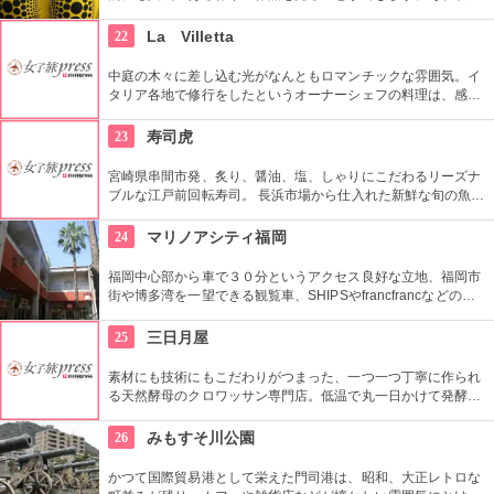
にも郷土にゆかりのある作家の作品や美術品を所蔵していま
す。大濠公園内にあります。
22
La Villetta
中庭の木々に差し込む光がなんともロマンチックな雰囲気。イ
タリア各地で修行をしたというオーナーシェフの料理は、感動
を覚えるほどに確かな美味しさを教えてくれます。旬の素材を
ふんだんに使った料理も素晴らしく、センスも抜群。ワインは
23
寿司虎
100種類以上を取り揃えてあるという、ワイン好きにはたまら
ないお店です。
宮崎県串間市発、炙り、醤油、塩、しゃりにこだわるリーズナ
ブルな江戸前回転寿司。 長浜市場から仕入れた新鮮な旬の魚介
をふんだんに使ったネタ。定番からその時期でしか楽しめない
ものまで様々。 旬の魚介を安価に楽しみたい方におすすめで
24
マリノアシティ福岡
す。
福岡中心部から車で３０分というアクセス良好な立地、福岡市
街や博多湾を一望できる観覧車、SHIPSやfrancfrancなどの人
気ショップのアウトレットが揃う大型商業施設。九州の各地か
ら届いた旬の特産品などがそろう市場も人気。休日を中心にミ
25
三日月屋
ニライブやショーなどのイベントも行われ、一日中楽しむ事が
出来ます。
素材にも技術にもこだわりがつまった、一つ一つ丁寧に作られ
る天然酵母のクロワッサン専門店。低温で丸一日かけて発酵さ
せるので、外はさっくり、中はもっちり優しい旨味がぎゅっと
つまっています。そのクロワッサンの生地で作られたラスクは
26
みもすそ川公園
お土産にも人気。博多駅や福岡空港で購入できるのも魅力で
す。
かつて国際貿易港として栄えた門司港は、昭和、大正レトロな