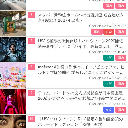
2026-08-01 23:40:46
国内
国内
6
スタバ、新幹線ホームへの出店加速 名古屋駅＆
京都駅にも2027年出店へ
2026-08-04 13:50:12
国内
京都
国内
7
USJで極限の恐怖体験！ハロウィーン2026開催
過去最多ゾンビに「バイオ」最新コラボ、歴代
人気楽曲メドレーが彩る
2026-07-09 15:10:43
大阪
国内
8
mofusandと初コラボのスイーツビュッフェ、ヒ
ルトン大阪で開催 愛らしいにゃんこ達がケーキ
に
2026-08-04 12:49:12
大阪
国内
9
ティム・バートンの没入型展覧会が日本初上陸
200点超のスケッチや立体演出で作品世界に迷い
込む
2026-07-23 18:00:00
東京
国内
10
【USJハロウィーン】R-18指定＆誓約書必須の
ホラーアトラクション「残像」登場