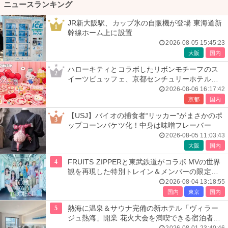
ニュースランキング
JR新大阪駅、カップ氷の自販機が登場 東海道新
1
幹線ホーム上に設置
2026-08-05 15:45:23
大阪
国内
ハローキティとコラボしたリボンモチーフのス
2
イーツビュッフェ、京都センチュリーホテルで
開催
2026-08-06 16:17:42
京都
国内
【USJ】バイオの捕食者“リッカー”がまさかのポ
3
ップコーンバケツ化！中身は味噌フレーバー
2026-08-05 11:03:43
大阪
国内
4
FRUITS ZIPPERと東武鉄道がコラボ MVの世界
観を再現した特別トレイン＆メンバーの限定ア
ナウンス
2026-08-04 13:18:55
国内
東京
国内
5
熱海に温泉＆サウナ完備の新ホテル「ヴィラー
ジュ熱海」開業 花火大会を満喫できる宿泊者専
用ルーフトップも