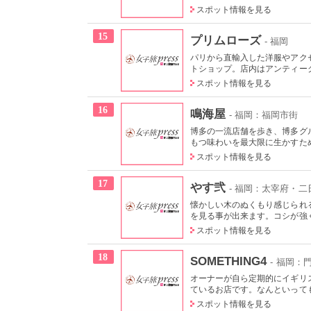
スポット情報を見る
15
プリムローズ
- 福岡
パリから直輸入した洋服やアク
トショップ。店内はアンティーク
スポット情報を見る
16
鳴海屋
- 福岡：福岡市街
博多の一流店舗を歩き、博多グ
もつ味わいを最大限に生かすため
スポット情報を見る
17
やす弐
- 福岡：太宰府・二
懐かしい木のぬくもり感じられ
を見る事が出来ます。コシが強く
スポット情報を見る
18
SOMETHING4
- 福岡：
オーナーが自ら定期的にイギリ
ているお店です。なんといっても
スポット情報を見る