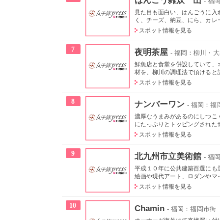
- 
見た目も面白い、はんごうに入
く、チーズ、納豆、にら、カレー
スポット情報を見る
7
夜明茶屋
- 福岡：柳川・
鮮魚店と食堂を併設していて、
材を、柳川の調理法で頂けると評
スポット情報を見る
8
ナンバーワン
- 福岡：福
濃厚なうまみがあるのにしつこ
にたっぷりとトッピングされた青
スポット情報を見る
9
北九州市立美術館
- 
平成１０年に公共建築百選にも
絵画や現代アート、ロダンやマイ
スポット情報を見る
10
Chamin
- 福岡：福岡市街