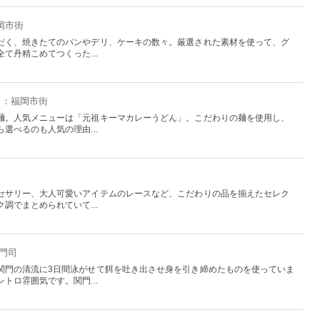
岡市街
だく、焼きたてのパンやデリ、ケーキの数々。厳選された素材を使って、グ
て丹精こめてつくった...
福岡：福岡市街
麺。人気メニューは「元祖キーマカレーうどん」。こだわりの麺を使用し、
選べるのも人気の理由...
セサリー、大人可愛いアイテムのレースなど、こだわりの品を揃えたセレク
調でまとめられていて...
：門司
関門の清流に3日間泳がせて餌を吐き出させ身を引き締めたものを使っていま
トロ雰囲気です。関門...