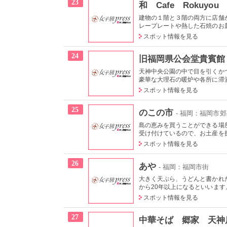
23
和 Cafe Rokuyou 
建物の１階と３階の両方に店舗
レープレートや熱した石焼のお皿
スポット情報を見る
24
旧福岡県公会堂貴賓館
天神中央公園の中で目を引くか
豪華な大理石の暖炉や各所に滞酒
スポット情報を見る
25
のこの市
- 福岡：福岡市
島の恵みを買うことができる場
受け付けているので、お土産を探
スポット情報を見る
26
あや
- 福岡：福岡市街
大きく天ぷら、うどんと書かれ
から20年以上になるといいます。
スポット情報を見る
27
中華そば 郷家 天神