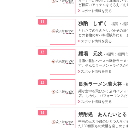
オーナーが海外にて直接買い付
ど幅広いアイテムをそろえており
スポット情報を見る
11
独酌 しずく
- 福岡：福
とれたての生きたサバをその場
どの名物のサバ料理以外にも、あ
スポット情報を見る
12
麺場 元次
- 福岡：福岡
甘濃い醤油ベースの豚骨ラーメ
す。そんなラーメン＋ライスがラ
スポット情報を見る
13
長浜ラーメン若大将
-
麺が空中を飛びかう店内パフォ
店。 しかし、パフォーマンスだけ
スポット情報を見る
14
焼酎処 あんたいとる
中洲の三大小路のひとつ人形小
た130種類もの焼酎を楽しめます