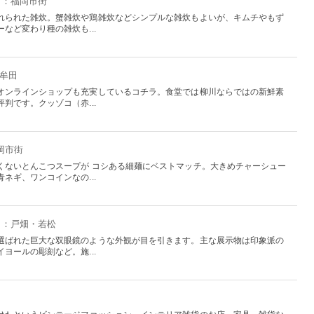
福岡：福岡市街
れられた雑炊。蟹雑炊や鶏雑炊などシンプルな雑炊もよいが、キムチやもず
など変わり種の雑炊も...
大牟田
オンラインショップも充実しているコチラ。食堂では柳川ならではの新鮮素
判です。クッゾコ（赤...
岡市街
くないとんこつスープが コシある細麺にベストマッチ。大きめチャーシュー
ネギ、ワンコインなの...
福岡：戸畑・若松
選ばれた巨大な双眼鏡のような外観が目を引きます。主な展示物は印象派の
ヨールの彫刻など。施...