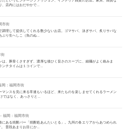
けたというビンテージファッション、インテリア雑貨のお店。家具、雑貨な
、店内にはおだやかで...
岡市街
で調理して提供してくれる数少ないお店。ゴマサバ、泳ぎサバ、炙りサバな
ぶり生へしこ（魚のぬ...
市街
ンは、豚骨くさすぎず、濃厚な後ひく旨さのスープに、細麺がよく絡みま
ンチタイムは１コインで...
 福岡：福岡市街
ーマンスを見に来る常連もいるほど、来たものを楽しませてくれるラーメン
ではなく、あっさりと...
- 福岡：福岡市街
路にある焼酎バー「焼酎処あんたいとる」。九州の各エリアからあつめられ
。 普段あまりお目にか...