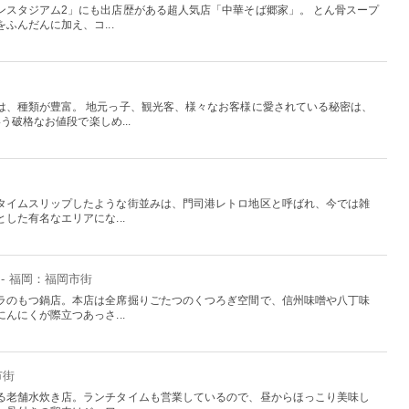
ンスタジアム2」にも出店歴がある超人気店「中華そば郷家」。 とん骨スープ
ふんだんに加え、コ...
は、種類が豊富。 地元っ子、観光客、様々なお客様に愛されている秘密は、
う破格なお値段で楽しめ...
タイムスリップしたような街並みは、門司港レトロ地区と呼ばれ、今では雑
した有名なエリアにな...
- 福岡：福岡市街
ラのもつ鍋店。本店は全席掘りごたつのくつろぎ空間で、信州味噌や八丁味
んにくが際立つあっさ...
市街
る老舗水炊き店。ランチタイムも営業しているので、昼からほっこり美味し