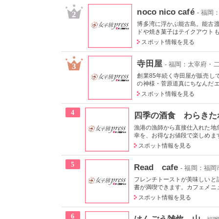
noco nico café
- 福
2
博多湾に浮かぶ能古島。能古
ドや焼き菓子はテイクアウトもで
スポット情報を見る
寺田屋
- 福岡：太宰府・
3
創業85年続く寺田屋が販売し
の神様・菅原道真にちなんだエピ
スポット情報を見る
4
四季の酒食 わらきた
漁港の漁師から直接仕入れた地
幸を、お得なお値段で楽しめます
スポット情報を見る
5
Read cafe
- 福岡：福岡
フレンチトーストが美味しいと
書が満喫できます。カフェメニュ
スポット情報を見る
6
はんごう雑炊 山