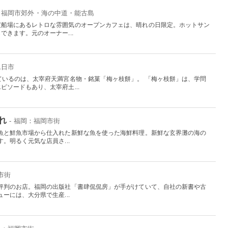
岡：福岡市郊外・海の中道・能古島
渡船場にあるレトロな雰囲気のオープンカフェは、晴れの日限定。ホットサン
きます。元のオーナー...
二日市
ているのは、太宰府天満宮名物・銘菓「梅ヶ枝餅」。 「梅ヶ枝餅」は、学問
ソードもあり、太宰府土...
れ
- 福岡：福岡市街
魚と鮮魚市場から仕入れた新鮮な魚を使った海鮮料理。新鮮な玄界灘の海の
。明るく元気な店員さ...
市街
評判のお店。福岡の出版社「書肆侃侃房」が手がけていて、自社の新書や古
ーには、大分県で生産...