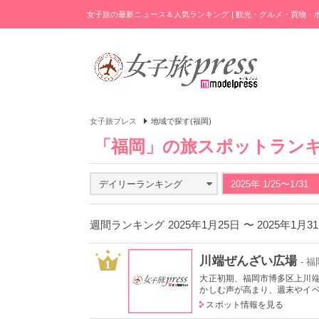
女子旅の最新ニュース＆人気ランキング | 観光・グルメ・買物
女子旅プレス
地域で探す(福岡)
「福岡」の旅スポットラン
デイリーランキング
2025年 1/25〜1/31
週間ランキング 2025年1月25日 〜 2025年1月
川端ぜんざい広場
- 
1
大正初期、福岡市博多区上川端
かしむ声が高まり、週末やイベン
スポット情報を見る