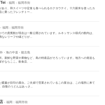
Tei
- 福岡：福岡市街
があり、和スイーツや定食も食べられるロクヨウテイ。十六穀米を使ったカ
に乗ったフレンチトー...
- 福岡：福岡市街
つての貴賓館が現在は一般公開されています。ルネッサンス様式の館内は、
なレリーフや縁どりが...
郊外・海の中道・能古島
所。新鮮な野菜や果物など、島の特産品がそろっています。地方への発送も
すならここ。飲食店、...
た暖簾が目印の屋台。ご夫婦で営業されているこの屋台は、この場所に来て
自慢のうどんはあっさ...
店
- 福岡：福岡市街