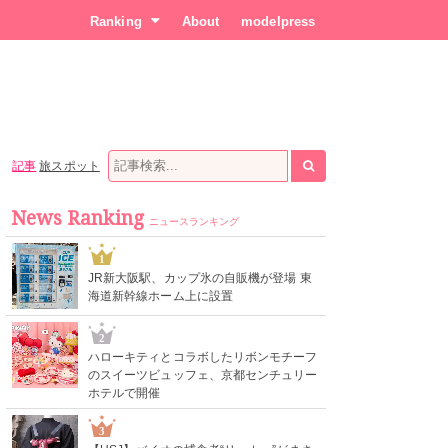
Ranking
About
modelpress
記事
旅スポット
News Ranking
ニュースランキング
1
JR新大阪駅、カップ氷の自販機が登場 東
海道新幹線ホーム上に設置
2
ハローキティとコラボしたリボンモチーフ
のスイーツビュッフェ、京都センチュリー
ホテルで開催
3