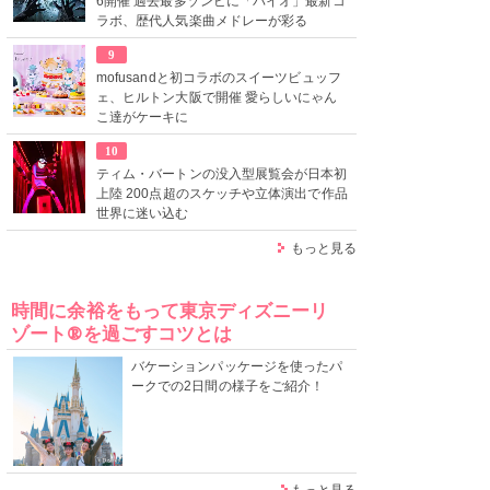
6開催 過去最多ゾンビに「バイオ」最新コ
ラボ、歴代人気楽曲メドレーが彩る
9
mofusandと初コラボのスイーツビュッフ
ェ、ヒルトン大阪で開催 愛らしいにゃん
こ達がケーキに
10
ティム・バートンの没入型展覧会が日本初
上陸 200点超のスケッチや立体演出で作品
世界に迷い込む
もっと見る
時間に余裕をもって東京ディズニーリ
ゾート®を過ごすコツとは
バケーションパッケージを使ったパ
ークでの2日間の様子をご紹介！
もっと見る