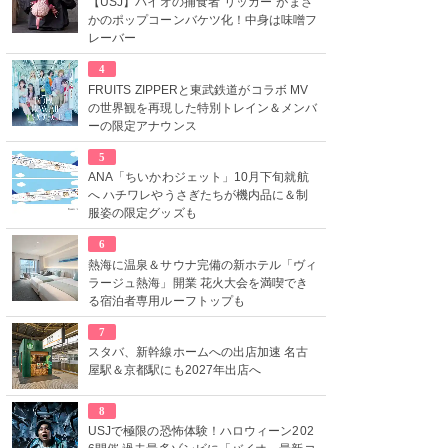
【USJ】バイオの捕食者“リッカー”がまさ
かのポップコーンバケツ化！中身は味噌フ
レーバー
4
FRUITS ZIPPERと東武鉄道がコラボ MV
の世界観を再現した特別トレイン＆メンバ
ーの限定アナウンス
5
ANA「ちいかわジェット」10月下旬就航
へ ハチワレやうさぎたちが機内品に＆制
服姿の限定グッズも
6
熱海に温泉＆サウナ完備の新ホテル「ヴィ
ラージュ熱海」開業 花火大会を満喫でき
る宿泊者専用ルーフトップも
7
スタバ、新幹線ホームへの出店加速 名古
屋駅＆京都駅にも2027年出店へ
8
USJで極限の恐怖体験！ハロウィーン202