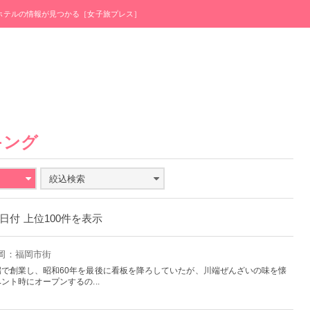
・ホテルの情報が見つかる［女子旅プレス］
キング
絞込検索
31日付 上位100件を表示
福岡：福岡市街
で創業し、昭和60年を最後に看板を降ろしていたが、川端ぜんざいの味を懐
ト時にオープンするの...