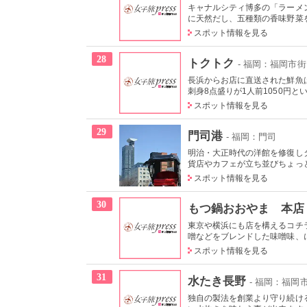
キャナルシティ博多の「ラーメ
に天然だし、五種類の香味野菜を
スポット情報を見る
28
トクトク
- 福岡：福岡市街
長浜からお店に直送された鮮魚
刺身8点盛りが1人前1050円とい
スポット情報を見る
29
門司港
- 福岡：門司
明治・大正時代の洋館を修復し
貨店やカフェが立ち並びちょっと
スポット情報を見る
30
もつ鍋おおやま 本店
東京や横浜にも店を構えるコチ
噌などをブレンドした味噌味、に
スポット情報を見る
31
水たき長野
- 福岡：福岡
独自の製法を創業より守り続け