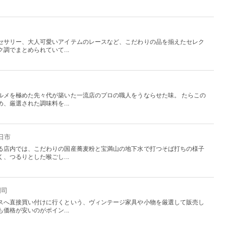
セサリー、大人可愛いアイテムのレースなど、こだわりの品を揃えたセレク
調でまとめられていて...
ルメを極めた先々代が築いた一流店のプロの職人をうならせた味。 たらこの
、厳選された調味料を...
日市
る店内では、こだわりの国産蕎麦粉と宝満山の地下水で打つそば打ちの様子
、つるりとした喉ごし...
門司
スへ直接買い付けに行くという、ヴィンテージ家具や小物を厳選して販売し
価格が安いのがポイン...