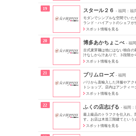
19
スタール２６
- 福岡：福
モダンでシンプルな空間でいた
ランド・ハイアットのシェフが全
スポット情報を見る
20
博多あかちょこべ
- 
古式麦芽麺は他にはない独自の
汁なしから汁ありで、３段階から
スポット情報を見る
21
プリムローズ
- 福岡
パリから直輸入した洋服やアク
トショップ。店内はアンティーク
スポット情報を見る
22
ふくの店志げる
- 福岡
最上級品のトラフクを仕入れ、
す。お店は木造三階建てというレ
スポット情報を見る