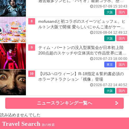
過去最多ゾンビに「バイオ」最新コラボ、歴代
人気楽曲メドレーが彩る
2026-07-09 15:10:43
大阪
国内
8
mofusandと初コラボのスイーツビュッフェ、ヒ
ルトン大阪で開催 愛らしいにゃんこ達がケーキ
に
2026-08-04 12:49:12
大阪
国内
9
ティム・バートンの没入型展覧会が日本初上陸
200点超のスケッチや立体演出で作品世界に迷い
込む
2026-07-23 18:00:00
東京
国内
10
【USJハロウィーン】R-18指定＆誓約書必須の
ホラーアトラクション「残像」登場
2026-07-22 14:40:52
大阪
国内
ニュースランキング一覧へ
読み込めませんでした
Travel Search
旅の検索