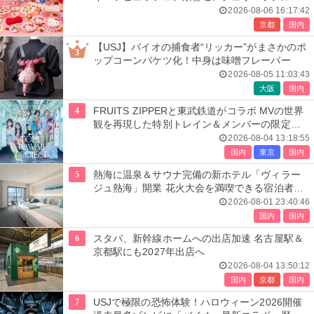
開催
2026-08-06 16:17:42
京都
国内
【USJ】バイオの捕食者“リッカー”がまさかのポ
3
ップコーンバケツ化！中身は味噌フレーバー
2026-08-05 11:03:43
大阪
国内
4
FRUITS ZIPPERと東武鉄道がコラボ MVの世界
観を再現した特別トレイン＆メンバーの限定ア
ナウンス
2026-08-04 13:18:55
国内
東京
国内
5
熱海に温泉＆サウナ完備の新ホテル「ヴィラー
ジュ熱海」開業 花火大会を満喫できる宿泊者専
用ルーフトップも
2026-08-01 23:40:46
国内
国内
6
スタバ、新幹線ホームへの出店加速 名古屋駅＆
京都駅にも2027年出店へ
2026-08-04 13:50:12
国内
京都
国内
7
USJで極限の恐怖体験！ハロウィーン2026開催