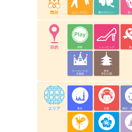
気分
はしゃぎたい
癒やされたい
食
目的
体験
ショッピング
親
テーマパーク
歴史
水族館
寺社仏閣
エリア
東京
京都
横浜・