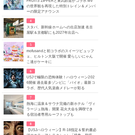
FRUITS ZIPPERと東武鉄道がコラボ MV
の世界観を再現した特別トレイン＆メンバ
ーの限定アナウンス
4
スタバ、新幹線ホームへの出店加速 名古
屋駅＆京都駅にも2027年出店へ
5
mofusandと初コラボのスイーツビュッフ
ェ、ヒルトン大阪で開催 愛らしいにゃん
こ達がケーキに
6
USJで極限の恐怖体験！ハロウィーン202
6開催 過去最多ゾンビに「バイオ」最新コ
ラボ、歴代人気楽曲メドレーが彩る
7
熱海に温泉＆サウナ完備の新ホテル「ヴィ
ラージュ熱海」開業 花火大会を満喫でき
る宿泊者専用ルーフトップも
8
【USJハロウィーン】R-18指定＆誓約書必