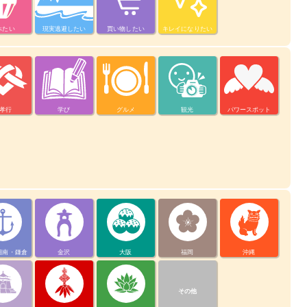
べたい
現実逃避したい
買い物したい
キレイになりたい
孝行
学び
グルメ
観光
パワースポット
湘南・鎌倉
金沢
大阪
福岡
沖縄
その他