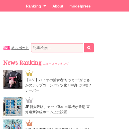
Ranking
About
modelpress
記事
旅スポット
News Ranking
ニュースランキング
1
【USJ】バイオの捕食者“リッカー”がまさ
かのポップコーンバケツ化！中身は味噌フ
レーバー
2
JR新大阪駅、カップ氷の自販機が登場 東
海道新幹線ホーム上に設置
3