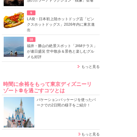
須のホラーアトラクション「残像」登場
9
LA発・日本初上陸ホットドッグ店「ピン
クスホットドッグス」2026年内に東京進
出
10
福井・勝山の絶景スポット「JAMテラス」
が連日盛況 空中散歩＆景色と楽しむグル
メも好評
もっと見る
時間に余裕をもって東京ディズニーリ
ゾート®を過ごすコツとは
バケーションパッケージを使ったパ
ークでの2日間の様子をご紹介！
もっと見る