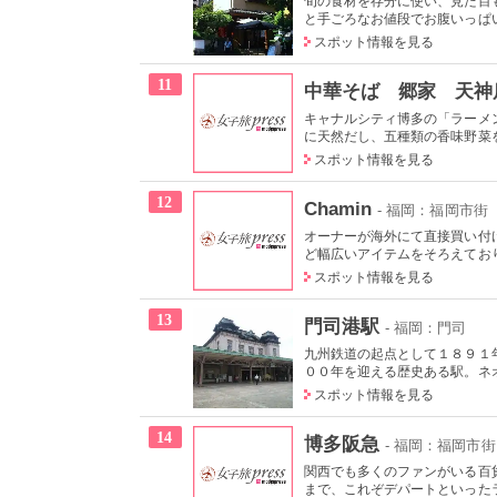
旬の食材を存分に使い、見た目
と手ごろなお値段でお腹いっぱい
スポット情報を見る
11
中華そば 郷家 天神
キャナルシティ博多の「ラーメ
に天然だし、五種類の香味野菜を
スポット情報を見る
12
Chamin
- 福岡：福岡市街
オーナーが海外にて直接買い付
ど幅広いアイテムをそろえており
スポット情報を見る
13
門司港駅
- 福岡：門司
九州鉄道の起点として１８９１
００年を迎える歴史ある駅。ネオ
スポット情報を見る
14
博多阪急
- 福岡：福岡市街
関西でも多くのファンがいる百
まで、これぞデパートといったラ