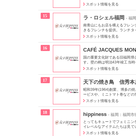
スポット情報を見る
15
ラ・ロシェル福岡
- 
南青山にもお店を構えるフレン
きるフレンチを提供。ランチタイ
スポット情報を見る
16
CAFÉ JACQUES MO
国の重要文化財である旧福岡県
す。壁の柄は明治43年竣工当時を
スポット情報を見る
17
天下の焼き鳥 信秀本
昭和39年(1964)創業、博
ービスや、ミニトマト巻などの博
スポット情報を見る
18
hippiness
- 福岡：福岡市
とってもキュートでフェミニン
イレベルなアイテムたちは見てい
スポット情報を見る