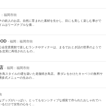
福岡：福岡市街
チの鉄人のお店。自然に育まれた素材を生かし、目にも美しく楽しむ事がで
ムはリーズナブルな価...
NOD
- 福岡：福岡市街
公会堂貴賓館で楽しむランチやディナーは、まるでおとぎ話の世界のようで
忠実に再現されたもの...
店
- 福岡：福岡市街
多の焼き鳥スタイルの礎を築いた老舗焼き鳥店。 酢ダレをかけたキャベツの無料サ
多式メニューの生みの...
街
なグッズがいっぱい。とってもセンシティブな感覚で作られたおしゃれでハ
るだけで女性の心をく...