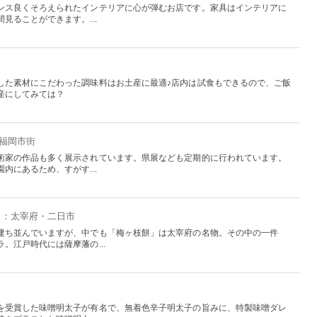
ンス良くそろえられたインテリアに心が弾むお店です。家具はインテリアに
見ることができます。...
した素材にこだわった調味料はお土産に最適♪店内は試食もできるので、ご飯
産にしてみては？
：福岡市街
術家の作品も多く展示されています。県展なども定期的に行われています。
内にあるため、すがす...
福岡：太宰府・二日市
建ち並んでいますが、中でも「梅ヶ枝餅」は太宰府の名物。その中の一件
。江戸時代には薩摩藩の...
を受賞した味噌明太子が有名で、無着色辛子明太子の旨みに、特製味噌ダレ