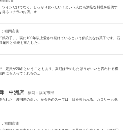
：福岡市街
、ワインだけでなく、しっかり食べたい！という人にも満足な料理を提供す
得るコチラのお店。オ...
福岡：福岡市街
「鶴乃子」。実に100年以上愛され続けているという伝統的なお菓子です。石
創性と伝統を重んじた...
で、定員が20名ということもあり、夏期は予約したほうがいいと言われる程
内にも入ってくれるの...
舞 中洲店
- 福岡：福岡市街
作られた、透明度の高い、黄金色のスープは、目を奪われる。カロリーも低
福岡：福岡市街