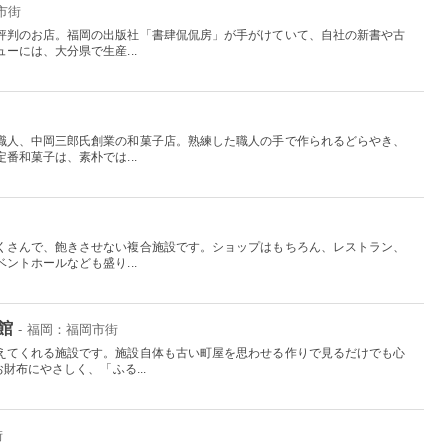
市街
評判のお店。福岡の出版社「書肆侃侃房」が手がけていて、自社の新書や古
ーには、大分県で生産...
職人、中岡三郎氏創業の和菓子店。熟練した職人の手で作られるどらやき、
番和菓子は、素朴では...
くさんで、飽きさせない複合施設です。ショップはもちろん、レストラン、
ントホールなども盛り...
館
- 福岡：福岡市街
えてくれる施設です。施設自体も古い町屋を思わせる作りで見るだけでも心
財布にやさしく、「ふる...
街