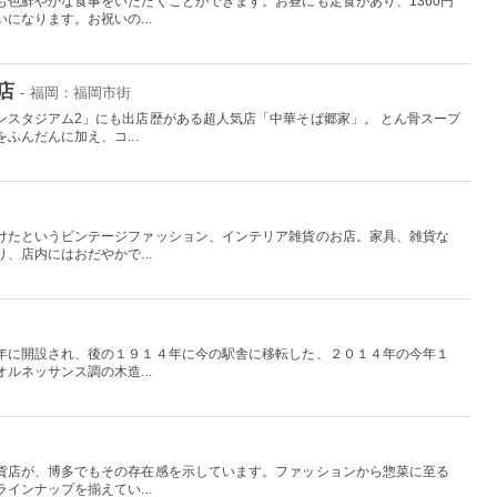
も色鮮やかな食事をいただくことができます。お昼にも定食があり、1360円
になります。お祝いの...
店
- 福岡：福岡市街
ンスタジアム2」にも出店歴がある超人気店「中華そば郷家」。 とん骨スープ
ふんだんに加え、コ...
けたというビンテージファッション、インテリア雑貨のお店。家具、雑貨な
、店内にはおだやかで...
年に開設され、後の１９１４年に今の駅舎に移転した、２０１４年の今年１
ルネッサンス調の木造...
貨店が、博多でもその存在感を示しています。ファッションから惣菜に至る
インナップを揃えてい...