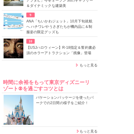
アブダビ」今冬オープン 30のギャラリー
＆ダイナミックな建築美
9
ANA「ちいかわジェット」10月下旬就航
へ ハチワレやうさぎたちが機内品に＆制
服姿の限定グッズも
10
【USJハロウィーン】R-18指定＆誓約書必
須のホラーアトラクション「残像」登場
もっと見る
時間に余裕をもって東京ディズニーリ
ゾート®を過ごすコツとは
バケーションパッケージを使ったパ
ークでの2日間の様子をご紹介！
もっと見る