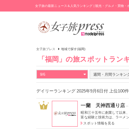
女子旅の最新ニュース＆人気ランキング | 観光・グルメ・買物
女子旅プレス
地域で探す(福岡)
「福岡」の旅スポットラン
9/6
週間・月間ランキン
デイリーランキング 2025年9月6日付 上位100
一蘭 天神西通り店
1
昭和三十五年に創業して以来
富な経験と技術力は、ラーメン業
スポット情報を見る