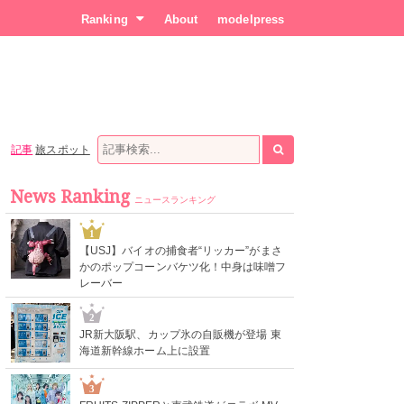
Ranking
About
modelpress
記事
旅スポット
News Ranking
ニュースランキング
1
【USJ】バイオの捕食者“リッカー”がまさ
かのポップコーンバケツ化！中身は味噌フ
レーバー
2
JR新大阪駅、カップ氷の自販機が登場 東
海道新幹線ホーム上に設置
3