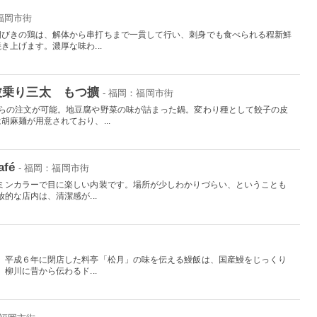
：福岡市街
朝びきの鶏は、解体から串打ちまで一貫して行い、刺身でも食べられる程新鮮
上げます。濃厚な味わ...
波乗り三太 もつ擴
- 福岡：福岡市街
からの注文が可能。地豆腐や野菜の味が詰まった鍋。変わり種として餃子の皮
麻麺が用意されており、...
fé
- 福岡：福岡市街
ミンカラーで目に楽しい内装です。場所が少しわかりづらい、ということも
的な店内は、清潔感が...
。平成６年に閉店した料亭「松月」の味を伝える鰻飯は、国産鰻をじっくり
柳川に昔から伝わるド...