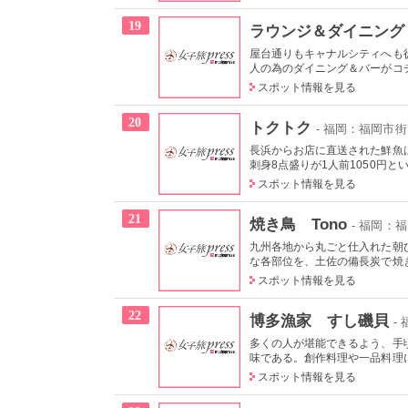
19
ラウンジ＆ダイニング
屋台通りもキャナルシティへも
人の為のダイニング＆バーがコチ
スポット情報を見る
20
トクトク
- 福岡：福岡市街
長浜からお店に直送された鮮魚
刺身8点盛りが1人前1050円とい
スポット情報を見る
21
焼き鳥 Tono
- 福岡：
九州各地から丸ごと仕入れた朝
な各部位を、土佐の備長炭で焼き
スポット情報を見る
22
博多漁家 すし磯貝
-
多くの人が堪能できるよう、手
味である。創作料理や一品料理に
スポット情報を見る