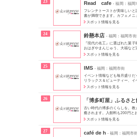
23
Read cafe
- 福岡：福岡
フレンチトーストが美味しいと
書が満喫できます。カフェメニュ
スポット情報を見る
24
鈴懸本店
- 福岡：福岡市街
『現代の名工』に選ばれた菓子
おはぎやまんじゅう、大福など定
スポット情報を見る
25
IMS
- 福岡：福岡市街
イベント情報なども毎月盛りだ
リラックス＆ビューティー、イベ
スポット情報を見る
26
「博多町屋」ふるさと
古い時代の博多のくらしを。教
癒されます。入館料も200円とお
スポット情報を見る
27
café de h
- 福岡：福岡市