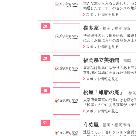
大きな窓から入る日差しと、セ
精通したオーナーのセンスを垣間
スポット情報を見る
28
喜多家
- 福岡：福岡市街
博多発祥のもつ鍋を始め、厳選
に合うお気に入りの逸品をお土
スポット情報を見る
29
福岡県立美術館
- 福岡
展示品は地元にゆかりのある芸
立地場所は緑に囲まれた須崎公園
スポット情報を見る
30
松屋「維新の庵」
- 
太宰府天満宮の門前にはお店が
「松屋」の中にある茶屋がコチラ
スポット情報を見る
31
うめ屋
- 福岡：福岡市街
連続でモンドセレクション金賞