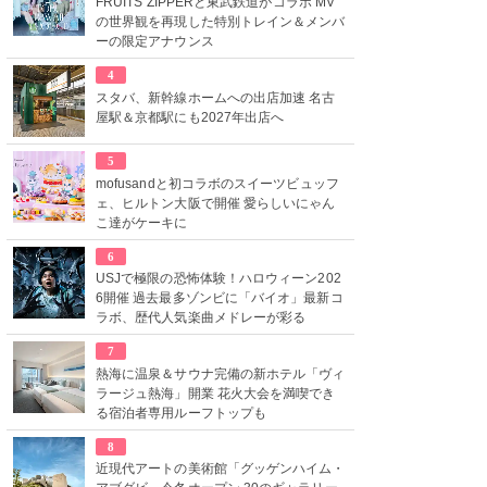
FRUITS ZIPPERと東武鉄道がコラボ MV
の世界観を再現した特別トレイン＆メンバ
ーの限定アナウンス
4
スタバ、新幹線ホームへの出店加速 名古
屋駅＆京都駅にも2027年出店へ
5
mofusandと初コラボのスイーツビュッフ
ェ、ヒルトン大阪で開催 愛らしいにゃん
こ達がケーキに
6
USJで極限の恐怖体験！ハロウィーン202
6開催 過去最多ゾンビに「バイオ」最新コ
ラボ、歴代人気楽曲メドレーが彩る
7
熱海に温泉＆サウナ完備の新ホテル「ヴィ
ラージュ熱海」開業 花火大会を満喫でき
る宿泊者専用ルーフトップも
8
近現代アートの美術館「グッゲンハイム・