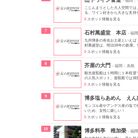
- 福岡
こじんまりとした大人空間では
る、ワイン好きから大きな支持を
スポット情報を見る
7
石村萬盛堂 本店
- 
九州博多の有名お土産といえば
村萬盛堂は、明治38年の創業。独
スポット情報を見る
8
芥屋の大門
- 福岡：糸島
観光遊覧船は１時間に１本程度
の人気スポット。遊覧船では洞窟
スポット情報を見る
9
博多塩らあめん えん
モンゴル産やアンデス産の塩で
いため、女性に嬉しい！
スポット情報を見る
10
博多料亭 稚加榮
- 