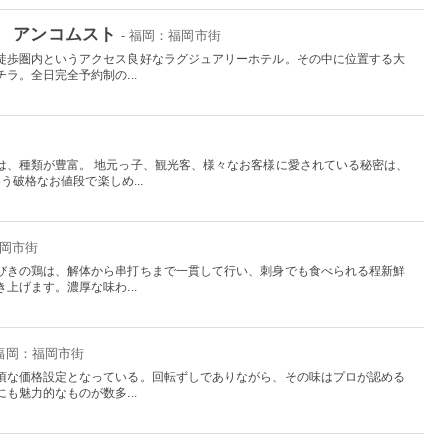
 アンコムスト
- 福岡：福岡市街
徒歩圏内というアクセス良好なラグジュアリーホテル。その中に位置する大
ラ。全日完全予約制の...
は、種類が豊富。 地元っ子、観光客、様々なお客様に愛されている秘密は、
う破格なお値段で楽しめ...
福岡市街
びきの鶏は、解体から串打ちまで一貫して行い、刺身でも食べられる程新鮮
上げます。濃厚な味わ...
 福岡：福岡市街
頃な価格設定となっている。回転ずしでありながら、その味はプロが認める
も魅力的なものが数多...