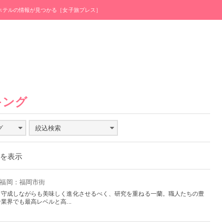
・ホテルの情報が見つかる［女子旅プレス］
キング
グ
絞込検索
件を表示
- 福岡：福岡市街
、守成しながらも美味しく進化させるべく、研究を重ねる一蘭。職人たちの豊
界でも最高レベルと高...