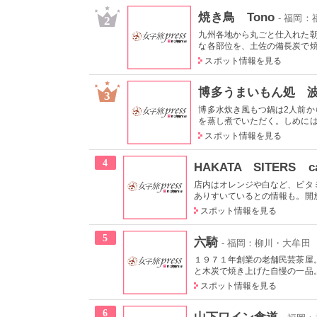
焼き鳥 Tono
- 福岡
2
九州各地から丸ごと仕入れた
な各部位を、土佐の備長炭で焼き
スポット情報を見る
博多うまいもん処 
3
博多水炊き風もつ鍋は2人前
を蒸し煮でいただく。しめには胡
スポット情報を見る
4
HAKATA SITERS ca
店内はオレンジや白など、ビタ
ありすいているとの情報も。開放
スポット情報を見る
5
六騎
- 福岡：柳川・大牟田
１９７１年創業の老舗民芸茶屋
と木炭で焼き上げた自慢の一品。
スポット情報を見る
6
山下ワイン食道