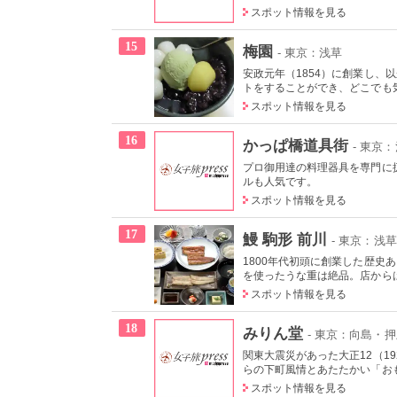
スポット情報を見る
15
梅園
- 東京：浅草
安政元年（1854）に創業し
トをすることができ、どこでも気
スポット情報を見る
16
かっぱ橋道具街
- 東京
プロ御用達の料理器具を専門に
ルも人気です。
スポット情報を見る
17
鰻 駒形 前川
- 東京：浅草
1800年代初頭に創業した歴
を使ったうな重は絶品。店からは
スポット情報を見る
18
みりん堂
- 東京：向島・
関東大震災があった大正12（1
らの下町風情とあたたかい「おも
スポット情報を見る