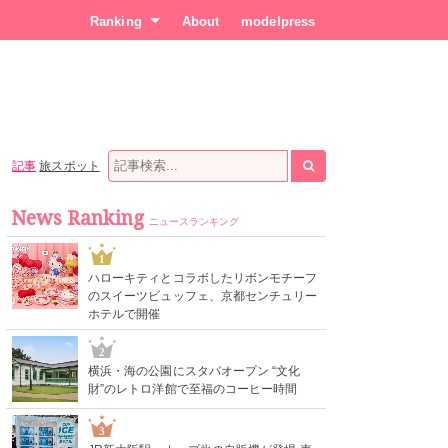
Ranking
About
modelpress
記事
旅スポット
News Ranking
ニュースランキング
1
ハローキティとコラボしたリボンモチーフ
のスイーツビュッフェ、京都センチュリー
ホテルで開催
2
横浜・海の公園にスタバオープン “文化
財”のレトロ洋館で至福のコーヒー時間
3