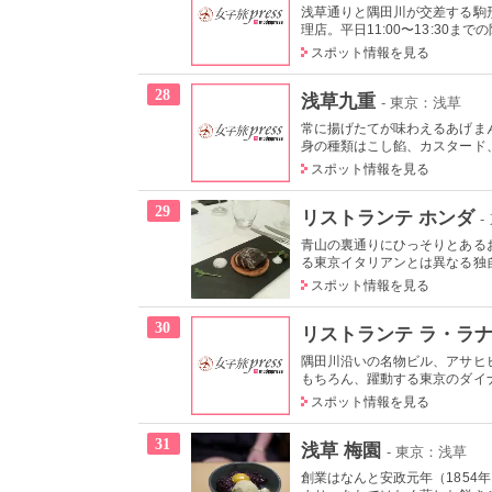
浅草通りと隅田川が交差する駒形
理店。平日11:00〜13:30まで
スポット情報を見る
28
浅草九重
- 東京：浅草
常に揚げたてが味わえるあげま
身の種類はこし餡、カスタード、
スポット情報を見る
29
リストランテ ホンダ
青山の裏通りにひっそりとある
る東京イタリアンとは異なる独自
スポット情報を見る
30
リストランテ ラ・ラ
隅田川沿いの名物ビル、アサヒ
もちろん、躍動する東京のダイナ
スポット情報を見る
31
浅草 梅園
- 東京：浅草
創業はなんと安政元年（185