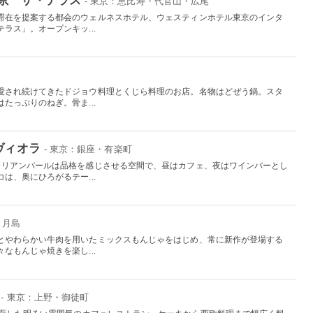
- 東京：恵比寿・代官山・広尾
滞在を提案する都会のウェルネスホテル、ウェスティンホテル東京のインタ
ラス」。オープンキッ...
愛され続けてきたドジョウ料理とくじら料理のお店。名物はどぜう鍋。スタ
たっぷりのねぎ。骨ま...
ヴィオラ
- 東京：銀座・有楽町
タリアンバールは品格を感じさせる空間で、昼はカフェ、夜はワインバーとし
は、奥にひろがるテー...
・月島
とやわらかい牛肉を用いたミックスもんじゃをはじめ、常に新作が登場する
なもんじゃ焼きを楽し...
- 東京：上野・御徒町