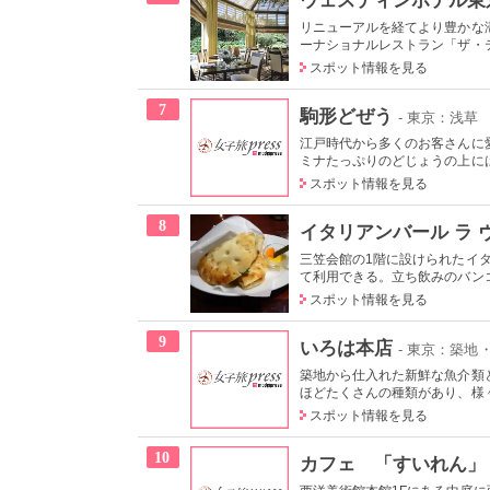
リニューアルを経てより豊かな
ーナショナルレストラン「ザ・テ
スポット情報を見る
7
駒形どぜう
- 東京：浅草
江戸時代から多くのお客さんに
ミナたっぷりのどじょうの上には
スポット情報を見る
8
イタリアンバール ラ 
三笠会館の1階に設けられたイ
て利用できる。立ち飲みのバンコ
スポット情報を見る
9
いろは本店
- 東京：築地
築地から仕入れた新鮮な魚介類
ほどたくさんの種類があり、様々
スポット情報を見る
10
カフェ 「すいれん」