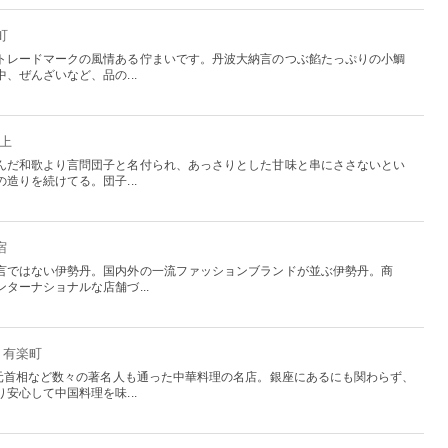
町
トレードマークの風情ある佇まいです。丹波大納言のつぶ餡たっぷりの小鯛
、ぜんざいなど、品の...
押上
んだ和歌より言問団子と名付られ、あっさりとした甘味と串にささないとい
造りを続けてる。団子...
宿
言ではない伊勢丹。国内外の一流ファッションブランドが並ぶ伊勢丹。商
ターナショナルな店舗づ...
・有楽町
来元首相など数々の著名人も通った中華料理の名店。銀座にあるにも関わらず、
安心して中国料理を味...