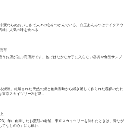
、以来変わらぬおいしさで人々の心をつかんでいる。白玉あんみつはテイクアウ
軽に人気の味を食べる...
：浅草
扱うお店が並ぶ商店街です。他ではなかなか手に入らない器具や食品サンプ
史ある鰻屋。厳選された天然の鰻と創業当時から継ぎ足して作られた秘伝のたれ
東京スカイツリー®を望...
押上
923）年に創業したお煎餅の老舗。東京スカイツリーを訪れたときは、昔なが
てなしの心」にも触れ...