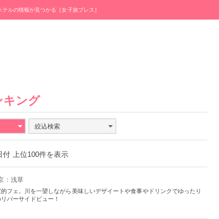
・ホテルの情報が見つかる［女子旅プレス］
ンキング
絞込検索
3日付 上位100件を表示
東京：浅草
家的フェ。川を一望しながら美味しいデザイートや食事やドリンクでゆったり
のリバーサイドビュー！