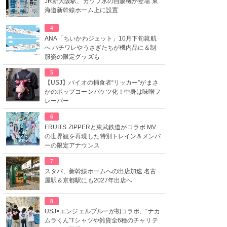
JR新大阪駅、カップ氷の自販機が登場 東
海道新幹線ホーム上に設置
4
ANA「ちいかわジェット」10月下旬就航
へ ハチワレやうさぎたちが機内品に＆制
服姿の限定グッズも
5
【USJ】バイオの捕食者“リッカー”がまさ
かのポップコーンバケツ化！中身は味噌フ
レーバー
6
FRUITS ZIPPERと東武鉄道がコラボ MV
の世界観を再現した特別トレイン＆メンバ
ーの限定アナウンス
7
スタバ、新幹線ホームへの出店加速 名古
屋駅＆京都駅にも2027年出店へ
8
USJ×エンジェルブルーが初コラボ、“ナカ
ムラくん”Tシャツや雑貨全6種のチャリテ