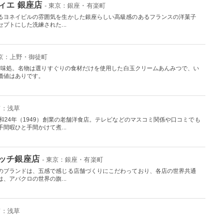
ィエ 銀座店
- 東京：銀座・有楽町
るヨネイビルの雰囲気を生かした銀座らしい高級感のあるフランスの洋菓子
プトにした洗練された...
東京：上野・御徒町
舗甘味処。名物は選りすぐりの食材だけを使用した白玉クリームあんみつで、い
価値はありです。
京：浅草
和24年（1949）創業の老舗洋食店。テレビなどのマスコミ関係や口コミでも
間暇ひと手間かけて煮...
ッチ銀座店
- 東京：銀座・有楽町
のブランドは、五感で感じる店舗づくりにこだわっており、各店の世界共通
、アバクロの世界の旗...
京：浅草