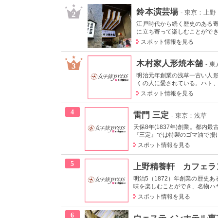
鈴本演芸場
- 東京：上
2
江戸時代から続く歴史のある
に立ち寄って楽しむことができる
スポット情報を見る
木村家人形焼本舗
- 
3
明治元年創業の浅草一古い人
くの人に愛されている。ハト、雷
スポット情報を見る
4
雷門 三定
- 東京：浅草
天保8年(1837年)創業。都
『三定』では特製のゴマ油で揚
スポット情報を見る
5
上野精養軒 カフェラ
明治5（1872）年創業の歴史
味を楽しむことができ、名物ハヤ
スポット情報を見る
6
ウェスティンホテル東