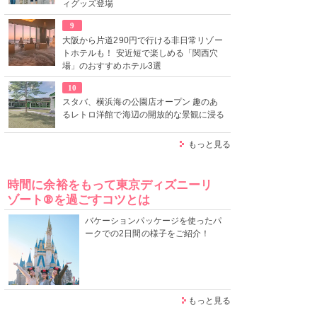
ィグッズ登場
9
大阪から片道290円で行ける非日常リゾー
トホテルも！ 安近短で楽しめる「関西穴
場」のおすすめホテル3選
10
スタバ、横浜海の公園店オープン 趣のあ
るレトロ洋館で海辺の開放的な景観に浸る
もっと見る
時間に余裕をもって東京ディズニーリ
ゾート®を過ごすコツとは
バケーションパッケージを使ったパ
ークでの2日間の様子をご紹介！
もっと見る