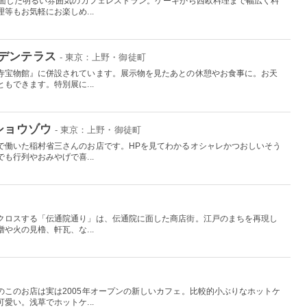
に面した明るい雰囲気のカフェレストラン。ケーキから西欧料理まで幅広く料
等もお気軽にお楽しめ...
デンテラス
- 東京：上野・御徒町
寺宝物館』に併設されています。展示物を見たあとの休憩やお食事に。お天
もできます。特別展に...
ショウゾウ
- 東京：上野・御徒町
で働いた稲村省三さんのお店です。HPを見てわかるオシャレかつおしいそう
も行列やおみやげで喜...
クロスする「伝通院通り」は、伝通院に面した商店街。江戸のまちを再現し
や火の見櫓、軒瓦、な...
のこのお店は実は2005年オープンの新しいカフェ。比較的小ぶりなホットケ
愛い。浅草でホットケ...