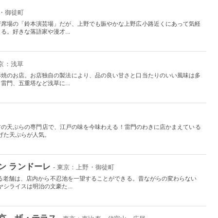
野・御徒町
寄席場の「鈴本演芸場」だが、上野でも賑やかな上野広小路近くにあって気軽
。好きな落語家や漫才...
東京：浅草
形焼のお店。お店独自の製法により、品の良い甘さと口当たりのいい風味は多
門、五重塔など浅草に...
内最古の天ぷらの専門店で、江戸の味を今味わえる！雷門のわきに店かまえている
げた天ぷらが人気。
ン ランドーレ
- 東京：上野・御徒町
ある老舗は、店内から不忍池を一望することができる。昔ながらの変わらない
シライスは明治の文豪た...
京 ザ・テラス