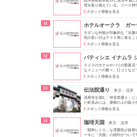
西洋美術館本館1Fにある中庭
理を取り揃えている。コース料理
スポット情報を見る
11
ホテルオークラ ガー
モダンな外観が印象的な『法隆
気の良い日はテラス席に座ること
スポット情報を見る
12
パティシエ イナムラ 
スイスのホテルやパリの製菓店
なメニューの数々。口コミなどで
スポット情報を見る
13
伝法院通り
- 東京：浅草
浅草寺を望む「仲見世通り」に
た町並みには、屋根の上の鼠小僧
スポット情報を見る
14
珈琲天国
- 東京：浅草
「昭和レトロ」な雰囲気が抜群
ーキに「天国」の焼印がついて可