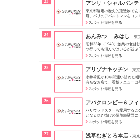
23
アンリ・シャルパンテ
東京都選定の歴史的建造物であ
店。パリのアパルトマンをコンセ
スポット情報を見る
24
あんみつ みはし
- 
昭和23年（1948）創業の老
つ行っても混んではいるが並ぶ
スポット情報を見る
25
アリゾナキッチン
- 東
永井荷風が10年間通い詰めた昭
有名なお店で、看板メニューは手
スポット情報を見る
26
アバクロンビー＆フィ
ハリウッドスターも愛用するこ
となる吹き抜けの階段部壁面には
スポット情報を見る
27
浅草むぎとろ本店
- 東