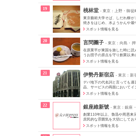
19
桃林堂
- 東京：上野・御徒
東京藝術大学そば、しだれ柳が
焼きをはじめ、水ようかんや最中
スポット情報を見る
20
言問團子
- 東京：向島・
在原業平が東国を旅した時に読
うお団子の原点を守り創業以来の
スポット情報を見る
21
伊勢丹新宿店
- 東京：新
デパ地下の代名詞と言っても過
品、サービスの両面においてイン
スポット情報を見る
22
銀座維新號
- 東京：銀座
創業110年以上、魯迅や周恩
庶民的な雰囲気を大切にしており
スポット情報を見る