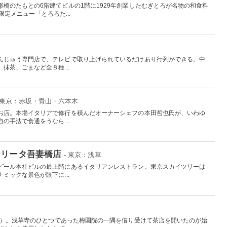
橋のたもとの6階建てビルの1階に1929年創業したむぎとろが名物の和食料
の限定メニュー「とろろた...
んじゅう専門店で、テレビで取り上げられているだけあり行列ができる。中
抹茶、ごまなど全８種...
- 東京：赤坂・青山・六本木
お店。本場イタリアで修行を積んだオーナーシェフの本田哲也氏が、いわゆ
の手法で食通をうなら...
ナリータ吾妻橋店
- 東京：浅草
ビール本社ビルの最上階にあるイタリアンレストラン。東京スカイツリーは
ミックな景色が眼下に...
4年）。浅草寺のひとつであった梅園院の一隅を借り受けて茶店を開いたのが始