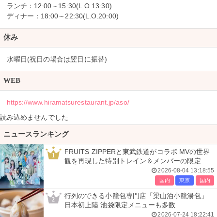
ランチ：12:00～15:30(L.O.13:30)
ディナー：18:00～22:30(L.O.20:00)
休み
水曜日(祝日の場合は翌日に振替)
WEB
https://www.hiramatsurestaurant.jp/aso/
読み込めませんでした
ニュースランキング
FRUITS ZIPPERと東武鉄道がコラボ MVの世界
1
観を再現した特別トレイン＆メンバーの限定ア
ナウンス
2026-08-04 13:18:55
国内
東京
国内
行列のできる小籠包専門店「梁山泊小籠湯包」
2
日本初上陸 池袋限定メニューも多数
2026-07-24 18:22:41