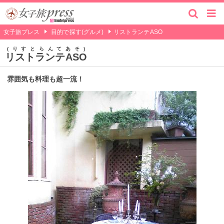
女子旅プレス
目的で探す(グルメ)
リストランテASO
りすとらんてあそ
リストランテASO
雰囲気も料理も超一流！