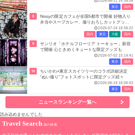
2026-06-11 14:59:08
東京
国内
8
Nissyの限定カフェが全国5都市で開催 好物入り
弁当やスープカレー、撮りおろしカットグッズ
も
2026-07-24 18:56:22
国内
東京
大阪
国内
9
サンリオ「ホテルフローリア トーキョー」新宿
で開催 心ときめくキュートな限定グッズも
2026-07-02 15:14:41
東京
国内
10
ちいかわ×東京スカイツリーのコラボ詳細決定
“ぬい撮り”フォトスポットに限定グッズ続々
2026-06-19 18:06:03
東京
国内
ニュースランキング一覧へ
読み込めませんでした
Travel Search
旅の検索