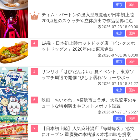
東京
国内
ティム・バートンの没入型展覧会が日本初上陸
3
200点超のスケッチや立体演出で作品世界に迷い
込む
2026-07-23 18:00:00
東京
国内
4
LA発・日本初上陸ホットドッグ店「ピンクスホ
ットドッグス」2026年内に東京進出
2026-07-31 06:00:00
東京
国内
5
サンリオ「はぴだんぶい」夏イベント、東京ソ
ラマチ周辺で開催 “びしょ濡れ”ショーやポップ
アップ店も
2026-07-16 18:31:27
東京
国内
6
映画「ちいかわ」×横浜市コラボ、大観覧車のキ
ュートな特別演出やフォトスポット設置
2026-07-27 17:26:27
東京
国内
7
【日本初上陸】人気麻辣湯店「毎味毎客」池袋
にオープン 重慶発の本格派＆本場の味を提案