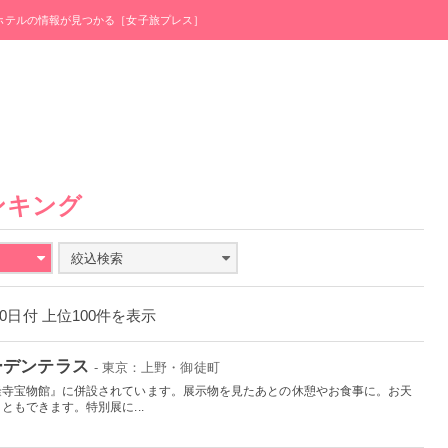
・ホテルの情報が見つかる［女子旅プレス］
ンキング
絞込検索
月30日付 上位100件を表示
ーデンテラス
- 東京：上野・御徒町
隆寺宝物館』に併設されています。展示物を見たあとの休憩やお食事に。お天
もできます。特別展に...