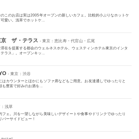
のこのお店は実は2005年オープンの新しいカフェ。比較的小ぶりなホットケ
愛い。浅草でホットケ...
東京 ザ・テラス
- 東京：恵比寿・代官山・広尾
な滞在を提案する都会のウェルネスホテル、ウェスティンホテル東京のインタ
ラス」。オープンキッ...
KYO
- 東京：渋谷
にはカウンターとほかにもソファ席などもご用意。お友達通しでゆったりと
も豊富で好みのお酒を...
京：浅草
的フェ。川を一望しながら美味しいデザイートや食事やドリンクでゆったり
リバーサイドビュー！