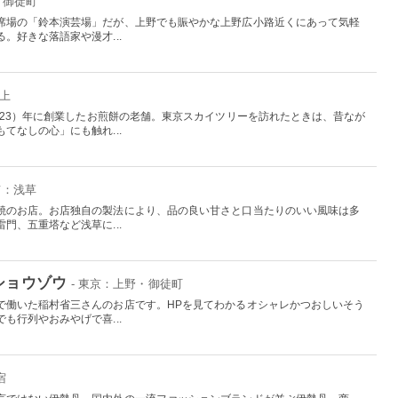
・御徒町
席場の「鈴本演芸場」だが、上野でも賑やかな上野広小路近くにあって気軽
。好きな落語家や漫才...
押上
923）年に創業したお煎餅の老舗。東京スカイツリーを訪れたときは、昔なが
てなしの心」にも触れ...
京：浅草
焼のお店。お店独自の製法により、品の良い甘さと口当たりのいい風味は多
門、五重塔など浅草に...
ショウゾウ
- 東京：上野・御徒町
で働いた稲村省三さんのお店です。HPを見てわかるオシャレかつおしいそう
も行列やおみやげで喜...
宿