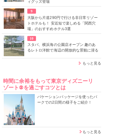
ィグッズ登場
9
大阪から片道290円で行ける非日常リゾー
トホテルも！ 安近短で楽しめる「関西穴
場」のおすすめホテル3選
10
スタバ、横浜海の公園店オープン 趣のあ
るレトロ洋館で海辺の開放的な景観に浸る
もっと見る
時間に余裕をもって東京ディズニーリ
ゾート®を過ごすコツとは
バケーションパッケージを使ったパ
ークでの2日間の様子をご紹介！
もっと見る