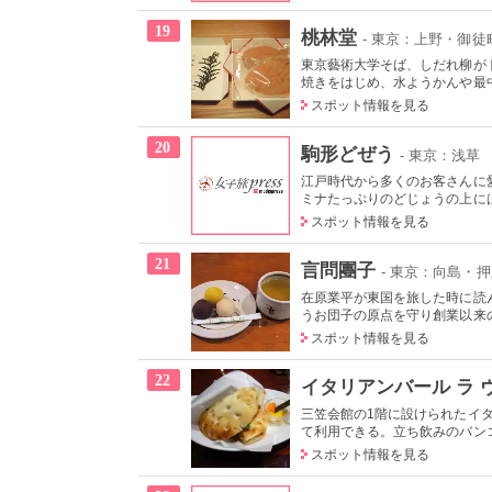
19
桃林堂
- 東京：上野・御徒
東京藝術大学そば、しだれ柳が
焼きをはじめ、水ようかんや最中
スポット情報を見る
20
駒形どぜう
- 東京：浅草
江戸時代から多くのお客さんに
ミナたっぷりのどじょうの上には
スポット情報を見る
21
言問團子
- 東京：向島・
在原業平が東国を旅した時に読
うお団子の原点を守り創業以来の
スポット情報を見る
22
イタリアンバール ラ 
三笠会館の1階に設けられたイ
て利用できる。立ち飲みのバンコ
スポット情報を見る