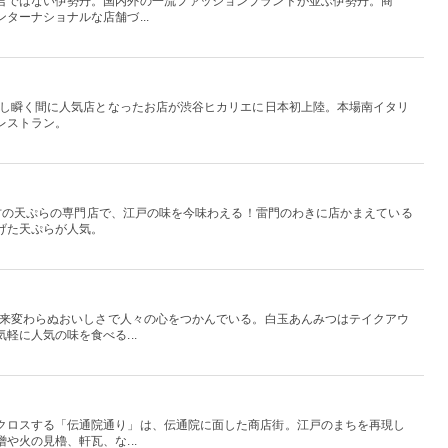
言ではない伊勢丹。国内外の一流ファッションブランドが並ぶ伊勢丹。商
ターナショナルな店舗づ...
プンし瞬く間に人気店となったお店が渋谷ヒカリエに日本初上陸。本場南イタリ
レストラン。
内最古の天ぷらの専門店で、江戸の味を今味わえる！雷門のわきに店かまえている
げた天ぷらが人気。
、以来変わらぬおいしさで人々の心をつかんでいる。白玉あんみつはテイクアウ
軽に人気の味を食べる...
クロスする「伝通院通り」は、伝通院に面した商店街。江戸のまちを再現し
や火の見櫓、軒瓦、な...