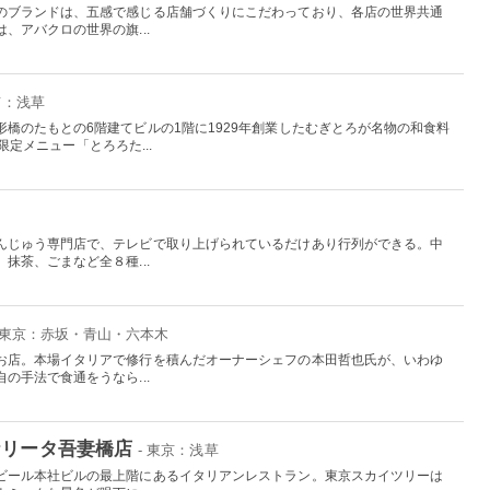
のブランドは、五感で感じる店舗づくりにこだわっており、各店の世界共通
、アバクロの世界の旗...
京：浅草
橋のたもとの6階建てビルの1階に1929年創業したむぎとろが名物の和食料
の限定メニュー「とろろた...
んじゅう専門店で、テレビで取り上げられているだけあり行列ができる。中
抹茶、ごまなど全８種...
- 東京：赤坂・青山・六本木
お店。本場イタリアで修行を積んだオーナーシェフの本田哲也氏が、いわゆ
の手法で食通をうなら...
ナリータ吾妻橋店
- 東京：浅草
ビール本社ビルの最上階にあるイタリアンレストラン。東京スカイツリーは