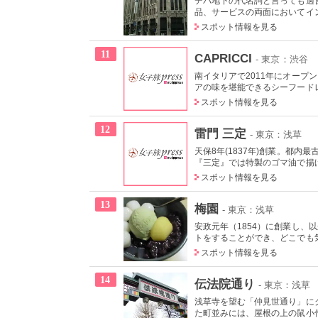
デパ地下の代名詞と言っても過
品、サービスの両面においてイン
スポット情報を見る
11
CAPRICCI
- 東京：渋谷
南イタリアで2011年にオー
アの味を堪能できるシーフード
スポット情報を見る
12
雷門 三定
- 東京：浅草
天保8年(1837年)創業。都
『三定』では特製のゴマ油で揚
スポット情報を見る
13
梅園
- 東京：浅草
安政元年（1854）に創業し
トをすることができ、どこでも気
スポット情報を見る
14
伝法院通り
- 東京：浅草
浅草寺を望む「仲見世通り」に
た町並みには、屋根の上の鼠小僧