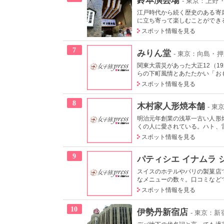
- 東京：上野
江戸時代から続く歴史のある寄
に立ち寄って楽しむことができる
スポット情報を見る
7
みりん堂
- 東京：向島・
関東大震災があった大正12（1
らの下町風情とあたたかい「おも
スポット情報を見る
8
木村家人形焼本舗
- 東
明治元年創業の浅草一古い人形
くの人に愛されている。ハト、雷
スポット情報を見る
9
パティシエ イナムラ 
スイスのホテルやパリの製菓店
なメニューの数々。口コミなどで
スポット情報を見る
10
伊勢丹新宿店
- 東京：新