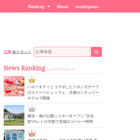
Ranking
About
modelpress
記事
旅スポット
News Ranking
ニュースランキング
1
ハローキティとコラボしたリボンモチーフ
のスイーツビュッフェ、京都センチュリー
ホテルで開催
2
横浜・海の公園にスタバオープン “文化
財”のレトロ洋館で至福のコーヒー時間
3