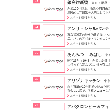
23
銀座維新號
- 東京：銀座
創業110年以上、魯迅や周恩
庶民的な雰囲気を大切にしており
スポット情報を見る
24
アンリ・シャルパンテ
東京都選定の歴史的建造物であ
店。パリのアパルトマンをコンセ
スポット情報を見る
25
あんみつ みはし
- 
昭和23年（1948）創業の老
つ行っても混んではいるが並ぶ
スポット情報を見る
26
アリゾナキッチン
- 東
永井荷風が10年間通い詰めた昭
有名なお店で、看板メニューは手
スポット情報を見る
27
アバクロンビー＆フィ