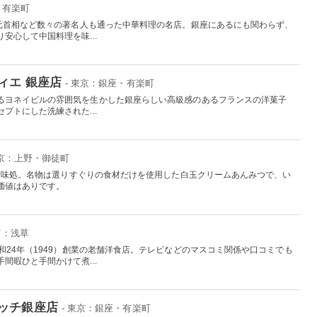
・有楽町
来元首相など数々の著名人も通った中華料理の名店。銀座にあるにも関わらず、
安心して中国料理を味...
ィエ 銀座店
- 東京：銀座・有楽町
るヨネイビルの雰囲気を生かした銀座らしい高級感のあるフランスの洋菓子
プトにした洗練された...
東京：上野・御徒町
舗甘味処。名物は選りすぐりの食材だけを使用した白玉クリームあんみつで、い
価値はありです。
京：浅草
和24年（1949）創業の老舗洋食店。テレビなどのマスコミ関係や口コミでも
間暇ひと手間かけて煮...
ッチ銀座店
- 東京：銀座・有楽町