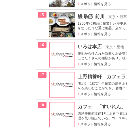
スポット情報を見る
15
鰻 駒形 前川
- 東京：浅草
1800年代初頭に創業した歴
を使ったうな重は絶品。店からは
スポット情報を見る
16
いろは本店
- 東京：築地
築地から仕入れた新鮮な魚介類
ほどたくさんの種類があり、様々
スポット情報を見る
17
上野精養軒 カフェラ
明治5（1872）年創業の歴史
味を楽しむことができ、名物ハヤ
スポット情報を見る
18
カフェ 「すいれん」
西洋美術館本館1Fにある中庭
理を取り揃えている。コース料理
スポット情報を見る