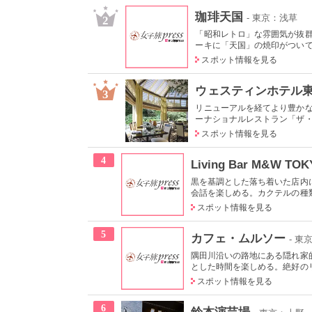
珈琲天国
- 東京：浅草
2
「昭和レトロ」な雰囲気が抜群
ーキに「天国」の焼印がついて可
スポット情報を見る
ウェスティンホテル
3
リニューアルを経てより豊か
ーナショナルレストラン「ザ・テ
スポット情報を見る
4
Living Bar M&W TO
黒を基調とした落ち着いた店内
会話を楽しめる。カクテルの種類
スポット情報を見る
5
カフェ・ムルソー
- 東
隅田川沿いの路地にある隠れ家
とした時間を楽しめる。絶好の
スポット情報を見る
6
鈴本演芸場