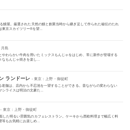
史ある鰻屋。厳選された天然の鰻と創業当時から継ぎ足して作られた秘伝のたれ
東京スカイツリー®を望...
・月島
とやわらかい牛肉を用いたミックスもんじゃをはじめ、常に新作が登場する
なもんじゃ焼きを楽し...
ン ランドーレ
- 東京：上野・御徒町
ある老舗は、店内から不忍池を一望することができる。昔ながらの変わらない
シライスは明治の文豪た...
- 東京：上野・御徒町
に面した明るい雰囲気のカフェレストラン。ケーキから西欧料理まで幅広く料
等もお気軽にお楽しめ...