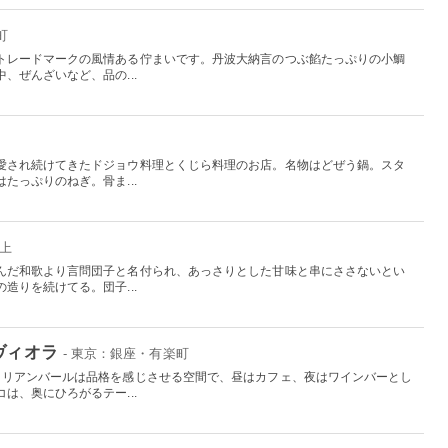
町
トレードマークの風情ある佇まいです。丹波大納言のつぶ餡たっぷりの小鯛
、ぜんざいなど、品の...
愛され続けてきたドジョウ料理とくじら料理のお店。名物はどぜう鍋。スタ
たっぷりのねぎ。骨ま...
押上
んだ和歌より言問団子と名付られ、あっさりとした甘味と串にささないとい
造りを続けてる。団子...
ヴィオラ
- 東京：銀座・有楽町
タリアンバールは品格を感じさせる空間で、昼はカフェ、夜はワインバーとし
は、奥にひろがるテー...