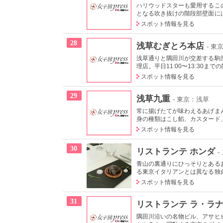
ハリウッドスターも愛用するこ
となる吹き抜けの階段部壁面には
スポット情報を見る
28
浅草むぎとろ本店
- 東
浅草通りと隅田川が交差する駒形
理店。平日11:00〜13:30まで
スポット情報を見る
29
浅草九重
- 東京：浅草
常に揚げたてが味わえるあげま
身の種類はこし餡、カスタード、
スポット情報を見る
30
リストランテ ホンダ
青山の裏通りにひっそりとある
る東京イタリアンとは異なる独自
スポット情報を見る
31
リストランテ ラ・ラ
隅田川沿いの名物ビル、アサヒ