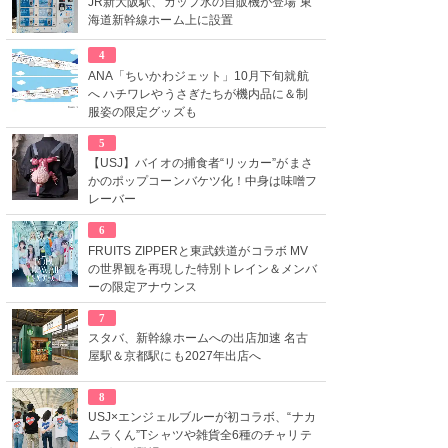
JR新大阪駅、カップ氷の自販機が登場 東
海道新幹線ホーム上に設置
4
ANA「ちいかわジェット」10月下旬就航
へ ハチワレやうさぎたちが機内品に＆制
服姿の限定グッズも
5
【USJ】バイオの捕食者“リッカー”がまさ
かのポップコーンバケツ化！中身は味噌フ
レーバー
6
FRUITS ZIPPERと東武鉄道がコラボ MV
の世界観を再現した特別トレイン＆メンバ
ーの限定アナウンス
7
スタバ、新幹線ホームへの出店加速 名古
屋駅＆京都駅にも2027年出店へ
8
USJ×エンジェルブルーが初コラボ、“ナカ
ムラくん”Tシャツや雑貨全6種のチャリテ