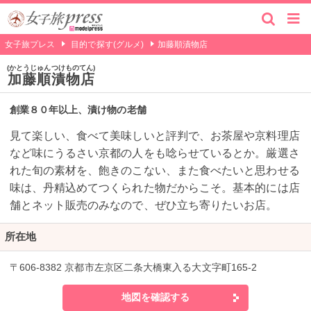
女子旅プレス
目的で探す(グルメ)
加藤順漬物店
かとうじゅんつけものてん
加藤順漬物店
創業８０年以上、漬け物の老舗
見て楽しい、食べて美味しいと評判で、お茶屋や京料理店
など味にうるさい京都の人をも唸らせているとか。厳選さ
れた旬の素材を、飽きのこない、また食べたいと思わせる
味は、丹精込めてつくられた物だからこそ。基本的には店
舗とネット販売のみなので、ぜひ立ち寄りたいお店。
所在地
〒606-8382 京都市左京区二条大橋東入る大文字町165-2
地図を確認する