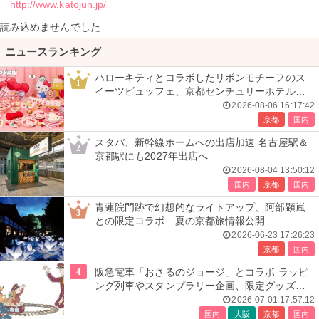
http://www.katojun.jp/
読み込めませんでした
ニュースランキング
ハローキティとコラボしたリボンモチーフのス
1
イーツビュッフェ、京都センチュリーホテルで
開催
2026-08-06 16:17:42
京都
国内
スタバ、新幹線ホームへの出店加速 名古屋駅＆
2
京都駅にも2027年出店へ
2026-08-04 13:50:12
国内
京都
国内
青蓮院門跡で幻想的なライトアップ、阿部顕嵐
3
との限定コラボ…夏の京都旅情報公開
2026-06-23 17:26:23
京都
国内
4
阪急電車「おさるのジョージ」とコラボ ラッピ
ング列車やスタンプラリー企画、限定グッズ全
24種も
2026-07-01 17:57:12
国内
大阪
京都
国内