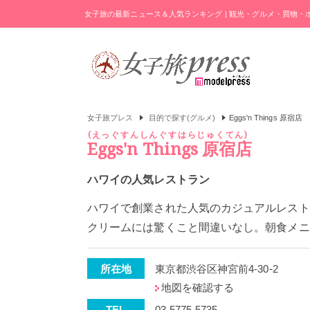
女子旅の最新ニュース＆人気ランキング | 観光・グルメ・買物
女子旅プレス
目的で探す(グルメ)
Eggs'n Things 原宿店
えっぐすんしんぐすはらじゅくてん
Eggs'n Things 原宿店
ハワイの人気レストラン
ハワイで創業された人気のカジュアルレスト
クリームには驚くこと間違いなし。朝食メニ
所在地
東京都渋谷区神宮前4-30-2
地図を確認する
TEL
03-5775-5735