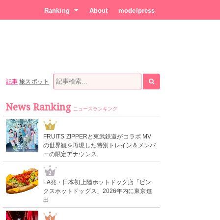
Ranking
About
modelpress
記事
旅スポット
News Ranking
ニュースランキング
1
FRUITS ZIPPERと東武鉄道がコラボ MV
の世界観を再現した特別トレイン＆メンバ
ーの限定アナウンス
2
LA発・日本初上陸ホットドッグ店「ピン
クスホットドッグス」2026年内に東京進
出
3