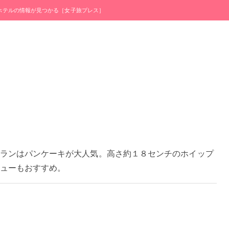
・ホテルの情報が見つかる［女子旅プレス］
ランはパンケーキが大人気。高さ約１８センチのホイップ
ューもおすすめ。