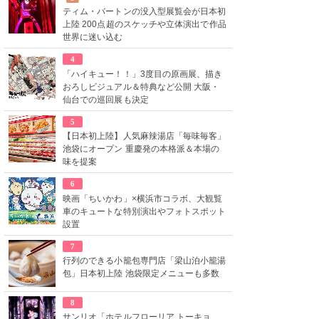
ティム・バートンの没入型展覧会が日本初
上陸 200点超のスケッチや立体演出で作品
世界に迷い込む
4
「ハイキュー！！」3度目の原画展、描き
おろしビジュアル＆特典など公開 大阪・
仙台での巡回展も決定
5
【日本初上陸】人気麻辣湯店「毎味毎客」
池袋にオープン 重慶発の本格派＆本場の
味を提案
6
映画「ちいかわ」×横浜市コラボ、大観覧
車のキュートな特別演出やフォトスポット
設置
7
行列のできる小籠包専門店「梁山泊小籠湯
包」日本初上陸 池袋限定メニューも多数
8
サンリオ「ホテルフローリア トーキョ