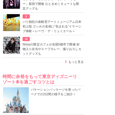
ー」新宿で開催 心ときめくキュートな限
定グッズも
9
パリ熱狂の体験型アートミュージアム日本
初上陸 ゴッホの名画に“包まれる”イマーシ
ブ体験＜レーヴ・デ・リュミエール＞
10
Nissyの限定カフェが全国5都市で開催 好
物入り弁当やスープカレー、撮りおろしカ
ットグッズも
もっと見る
時間に余裕をもって東京ディズニーリ
ゾート®を過ごすコツとは
バケーションパッケージを使ったパ
ークでの2日間の様子をご紹介！