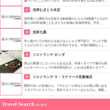
舗づくりにこだわっており、各店の世界共通となる吹き抜けの
階段部壁面には、アバクロの世界の旗艦店の中で最大の巨大な
壁面を描き刺激的でエネルギッシュな店舗空間を演出してい
27
浅草むぎとろ本店
る。
浅草通りと隅田川が交差する駒形橋のたもとの6階建てビルの1
階に1929年創業したむぎとろが名物の和食料理店。平日
11:00〜13:30までの限定メニュー「とろろたっぷり召し上が
れ」はバイキング形式のおすすめランチ。むぎとろと日替わり
28
浅草九重
のおかず２品と味噌汁がお替わり自由で1,000円！
常に揚げたてが味わえるあげまんじゅう専門店で、テレビで取
り上げられているだけあり行列ができる。中身の種類はこし
餡、カスタード、抹茶、ごまなど全８種類ある。
29
リストランテ ホンダ
青山の裏通りにひっそりとあるお店。本場イタリアで修行を積
んだオーナーシェフの本田哲也氏が、いわゆる東京イタリアン
とは異なる独自の手法で食通をうならせます。6年連続でミシ
ュランの一つ星を獲得しているというのも納得。イタリアやフ
30
リストランテ ラ・ラナリータ吾妻橋店
ランスの食材とともに、国内の新鮮な素材も吟味し、旬な味を
届けます。
隅田川沿いの名物ビル、アサヒビール本社ビルの最上階にある
イタリアンレストラン。東京スカイツリーはもちろん、躍動す
る東京のダイナミックな景色が眼下に広がります。眺めだけで
も素敵なごちそう。そして、料理も本格派のイタリアンで、目
も舌も同時に大満足。世界のワインも豊富に揃っています。
Travel Search
旅の検索