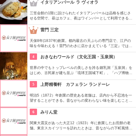
を絶えません。
イタリアンバール ラ ヴィオラ
2
三笠会館の1階に設けられたイタリアンバールは品格を感じさ
せる空間で、昼はカフェ、夜はワインバーとして利用できる。
立ち飲みのバンコは、奥にひろがるテーブル席のサロンより各
メニュー200円ほど安くなっている。
雷門 三定
3
天保8年(1837年)創業。都内最古の天ぷらの専門店で、江戸の
味を今味わえる！雷門のわきに店かまえている『三定』では特
製のゴマ油で揚げた天ぷらが人気。
4
おきなわワールド（文化王国・玉泉洞）
世界の中でもトップレベルの美しさを誇る鍾乳洞「玉泉洞」を
はじめ、古民家が建ち並ぶ「琉球王国城下町」、「ハブ博物公
園」、伝統芸能をパワーアップさせた「スーパーエイサー」な
ど多彩な体験ができる観光テーマパーク。沖縄のグルメもある
5
上野精養軒 カフェラン ランドーレ
ので一日楽しめる。
明治5（1872）年創業の歴史ある老舗は、店内から不忍池を一
望することができる。昔ながらの変わらない味を楽しむことが
でき、名物ハヤシライスは明治の文豪たちが愛したとも言われ
ている。
6
みりん堂
関東大震災があった大正12（1923）年に創業したお煎餅の老
舗。東京スカイツリーを訪れたときは、昔ながらの下町風情と
あたたかい「おもてなしの心」にも触れてみたいですね。近年