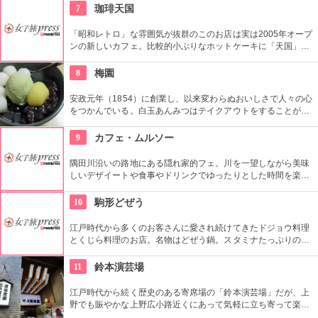
ではぬれ煎餅にアイスクリームをはさんだ「ぬれソフト」も人
7
珈琲天国
気。
「昭和レトロ」な雰囲気が抜群のこのお店は実は2005年オープ
ンの新しいカフェ。比較的小ぶりなホットケーキに「天国」の
焼印がついて可愛い。浅草でホットケーキが食べたくなったら
ここへ。
8
梅園
安政元年（1854）に創業し、以来変わらぬおいしさで人々の心
をつかんでいる。白玉あんみつはテイクアウトをすることがで
き、どこでも気軽に人気の味を食べることができる。
9
カフェ・ムルソー
隅田川沿いの路地にある隠れ家的フェ。川を一望しながら美味
しいデザイートや食事やドリンクでゆったりとした時間を楽し
める。絶好のリバーサイドビュー！
10
駒形どぜう
江戸時代から多くのお客さんに愛され続けてきたドジョウ料理
とくじら料理のお店。名物はどぜう鍋。スタミナたっぷりのど
じょうの上にはたっぷりのねぎ。骨まで食べられるほど柔らか
く美味しく頂ける上に健康と美容にも良い。
11
鈴本演芸場
江戸時代から続く歴史のある寄席場の「鈴本演芸場」だが、上
野でも賑やかな上野広小路近くにあって気軽に立ち寄って楽し
むことができる。好きな落語家や漫才の名前を見つけたら迷わ