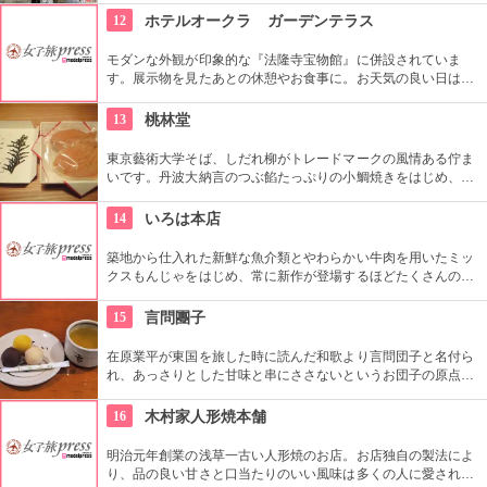
ず入ってみてはいかがでしょう。
12
ホテルオークラ ガーデンテラス
モダンな外観が印象的な『法隆寺宝物館』に併設されていま
す。展示物を見たあとの休憩やお食事に。お天気の良い日はテ
ラス席に座ることもできます。特別展に合わせて限定メニュー
が出ることもありますので、何度も訪れたいですね。
13
桃林堂
東京藝術大学そば、しだれ柳がトレードマークの風情ある佇ま
いです。丹波大納言のつぶ餡たっぷりの小鯛焼きをはじめ、水
ようかんや最中、ぜんざいなど、品の良い和菓子がそろってい
ます。お抹茶をいただきながら店内でも。
14
いろは本店
築地から仕入れた新鮮な魚介類とやわらかい牛肉を用いたミッ
クスもんじゃをはじめ、常に新作が登場するほどたくさんの種
類があり、様々なもんじゃ焼きを楽しめる。風味豊かなサクラ
エビが自慢。
15
言問團子
在原業平が東国を旅した時に読んだ和歌より言問団子と名付ら
れ、あっさりとした甘味と串にささないというお団子の原点を
守り創業以来の造りを続けてる。団子は小豆餡と白餡、味噌味
の餡の３種類がある。
16
木村家人形焼本舗
明治元年創業の浅草一古い人形焼のお店。お店独自の製法によ
り、品の良い甘さと口当たりのいい風味は多くの人に愛されて