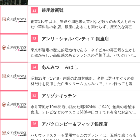
においてインターナショナルな店舗づくりとなっている。本館
とメンズ館があり、百貨店業界では衣料品の売上高日本一を誇
22
銀座維新號
っている。
創業110年以上、魯迅や周恩来元首相など数々の著名人も通っ
た中華料理の名店。銀座にあるにも関わらず、庶民的な雰囲気
を大切にしており安心して中国料理を味わえるお店として人気
を得ています。
23
アンリ・シャルパンティエ 銀座店
東京都選定の歴史的建造物であるヨネイビルの雰囲気を生かし
た銀座らしい高級感のあるフランスの洋菓子店。パリのアパル
トマンをコンセプトにした洗練された内装で、サロンでは是非
看板メニューのクレープ・シュゼットを試してほしい。
24
あんみつ みはし
昭和23年（1948）創業の老舗甘味処。名物は選りすぐりの食
材だけを使用した白玉クリームあんみつで、いつ行っても混ん
ではいるが並ぶ価値はありです。
25
アリゾナキッチン
永井荷風が10年間通い詰めた昭和24年（1949）創業の老舗洋
食店。テレビなどのマスコミ関係や口コミでも有名なお店で、
看板メニューは手間暇ひと手間かけて煮込んだビーフシチュ
ー。
26
アバクロンビー＆フィッチ銀座店
ハリウッドスターも愛用するこのブランドは、五感で感じる店