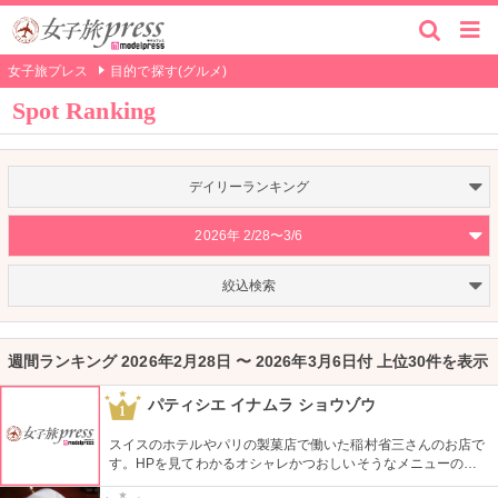
女子旅プレス
目的で探す(グルメ)
Spot Ranking
デイリーランキング
2026年 2/28〜3/6
絞込検索
週間ランキング 2026年2月28日 〜 2026年3月6日付 上位30件を表示
パティシエ イナムラ ショウゾウ
1
スイスのホテルやパリの製菓店で働いた稲村省三さんのお店で
す。HPを見てわかるオシャレかつおしいそうなメニューの
数々。口コミなどでも行列やおみやげで喜ばれたなどの話が後