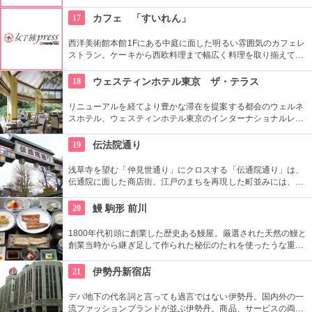
いる。ハト、雷門、五重塔など浅草にちなんだ形が可愛い。ア
ンコの入っていないタイプもあり。ハトのマークを目印に探し
17
カフェ 「すいれん」
て。
西洋美術館本館1Fにある中庭に面した明るい雰囲気のカフェレ
ストラン。ケーキから西欧料理まで幅広く料理を取り揃えてい
る。コース料理等もお気軽にお楽しめる。ワイン、ビール等も
ご用意！
18
ウェスティンホテル東京 ザ・テラス
リニューアルを経てより豊かな滞在を提案する都会のウェルネ
スホテル、ウェスティンホテル東京のインターナショナルレス
トラン「ザ・テラス」。オープンキッチンで作られた料理が常
にアツアツで食べられるビュッフェスタイルのレストラン。旬
19
伝法院通り
の野菜がふんだんに使われているのでとてもヘルシー。宝石の
ようなデザートは、ベテランシェフ一押し。
浅草寺を望む「仲見世通り」にクロスする「伝通院通り」は、
伝通院に面した商店街。江戸のまちを再現した町並みには、屋
根の上の鼠小僧や火の見櫓、軒瓦、などたくさんの見どころが
あります。多彩なお店が並んでいて、買い物や食事も楽しめま
20
鰻 駒形 前川
す。
1800年代初頭に創業した歴史ある鰻屋。厳選された天然の鰻と
創業当時から継ぎ足して作られた秘伝のたれを使ったうな重は
絶品。店からは東京スカイツリー®を望むことが可能。
21
伊勢丹新宿店
デパ地下の代名詞と言っても過言ではない伊勢丹。国内外の一
流ファッションブランドが並ぶ伊勢丹。商品、サービスの両面