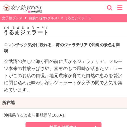
女子旅プレス
目的で探す(グルメ)
うるまジェラート
うるまじぇらーと
うるまジェラート
ロマンチック気分に浸れる、海のジェラテリアで沖縄の景色を満
喫
金武湾の美しい海が目の前に広がるジェラテリア。フルー
ツ本来の甘酸っぱさや、素材のもつ風味が活きたジェラー
トがこのお店の自慢。地元農家が育てた自然の恵みを贅沢
に閉じ込めた味わい深いジェラートが女子の間で人気を集
めています。
所在地
沖縄県うるま市与那城照間1860-1