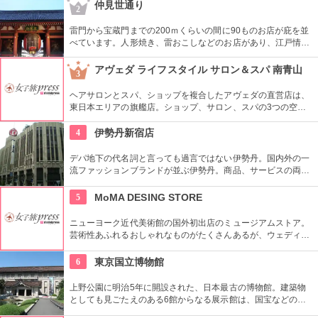
デザインはデザイナーやアーティストに頼むことによって洗練
仲見世通り
2
されたものとなっている。
雷門から宝蔵門までの200ｍくらいの間に90ものお店が庇を並
べています。人形焼き、雷おこしなどのお店があり、江戸情緒
を感じさせる通りです。
アヴェダ ライフスタイル サロン＆スパ 南青山
3
ヘアサロンとスパ、ショップを複合したアヴェダの直営店は、
東日本エリアの旗艦店。ショップ、サロン、スパの3つの空間
ではピュアな花々や植物エッセンスの製品とアロマが織りなす
豊かな時間の中、リラックスしてお過ごしいただけます。
4
伊勢丹新宿店
デパ地下の代名詞と言っても過言ではない伊勢丹。国内外の一
流ファッションブランドが並ぶ伊勢丹。商品、サービスの両面
においてインターナショナルな店舗づくりとなっている。本館
とメンズ館があり、百貨店業界では衣料品の売上高日本一を誇
5
MoMA DESING STORE
っている。
ニューヨーク近代美術館の国外初出店のミュージアムストア。
芸術性あふれるおしゃれなものがたくさんあるが、ウェディン
グギフトも取り扱っている。
6
東京国立博物館
上野公園に明治5年に開設された、日本最古の博物館。建築物
としても見ごたえのある6館からなる展示館は、国宝などの歴
史資料や日本やアジアの美術品など約11万点が所蔵されていま