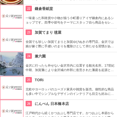
など多彩なイベントスペース、1フロアまるごと雑貨売り場に
した「うめだスーク」、20店以上が出店するレストラン街、シ
22
鎌倉香紙堂
ョーケースがズラリと並ぶスイーツブティックストリートなど
魅力満載です。
一味違った和雑貨や小物が揃う小町通りアイザ鎌倉内にあるシ
ョップです。四季や節句をテーマにスタッフ自ら商品をセレク
トしているこだわりのお店。店内に色鮮やかに並んだご祝儀袋
や手ぬぐいは、見ているだけで心がわくわくします！
23
加賀てまり 毬屋
全国でも珍しい加賀てまりと加賀ゆびぬきの専門店。金沢では
娘が嫁ぐ際に手縫いのまりを魔除けとして持たせる習慣があ
り、縁起の良い贈り物として広く親しまれている。教室も開講
していて、自分でてまりやゆびぬきを作ることもできる。
24
兼六園
金沢に行ったら外せない金沢市内に位置する観光名所。17世紀
中期、加賀藩により金沢城の外郭に造営された藩庭を起源とす
る江戸時代を代表する池泉回遊式庭園。岡山市の後楽園と水戸
市の偕楽園と並んで、日本三名園の一つ。1922年に国の名勝、
25
TORi
1985年には国の特別名勝に指定。
北欧やヨーロッパのユーズド家具や雑貨を販売。個性的な商品
も多い中でシンプルなデザインのインテリアも目立ち好みに合
わせることも可能。北欧風をイメージした雰囲気の店内も
good！
26
にんべん 日本橋本店
江戸時代から続くかつおぶし専門店です。かつおぶし本節から