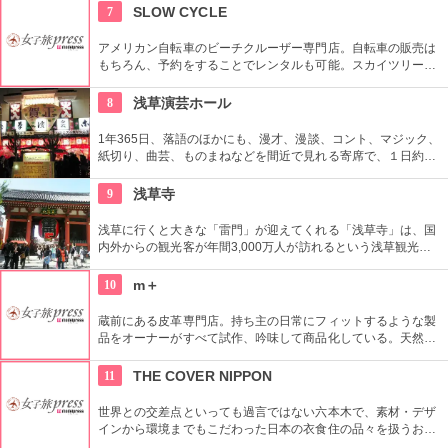
す。オリジナルグッズを販売するミュージアムショップや食事
7
SLOW CYCLE
もできるカフェなども併設されています。
アメリカン自転車のビーチクルーザー専門店。自転車の販売は
もちろん、予約をすることでレンタルも可能。スカイツリーや
周辺の観光におすすめです。さらに新たな試みとしてチャリカ
フェをオープンし、注目を集めている。
8
浅草演芸ホール
1年365日、落語のほかにも、漫才、漫談、コント、マジック、
紙切り、曲芸、ものまねなどを間近で見れる寄席で、１日約４
０組が出演する。昼・夜の部を通しで見ることができ、全席自
由席。
9
浅草寺
浅草に行くと大きな「雷門」が迎えてくれる「浅草寺」は、国
内外からの観光客が年間3,000万人が訪れるという浅草観光一
番の名所。地元の方からも「観音様」の愛称で親しまれている
都内最古の名刹です。
10
m＋
蔵前にある皮革専門店。持ち主の日常にフィットするような製
品をオーナーがすべて試作、吟味して商品化している。天然素
材を最大限に活かしたタンニンなめし革を使用。
11
THE COVER NIPPON
世界との交差点といっても過言ではない六本木で、素材・デザ
インから環境までもこだわった日本の衣食住の品々を扱うお
店。進化する日本伝統の商品を見て、日本の歴史の移り変わり