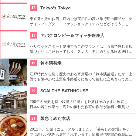
幅広く美に対応した空間である。随時フェアやメーキャップイ
ベントなどのイベントをしているのでチェックしよう。
17
Tokyo's Tokyo
東京発の旅のお店。店内では実用性の高い旅行用の商品や、デ
ザインプロダクト、ファッションアイテムなどがそろう。これ
らの商品はお土産などをキーワードに、地域ごとにセグメント
されている。
18
アバクロンビー＆フィッチ銀座店
ハリウッドスターも愛用するこのブランドは、五感で感じる店
舗づくりにこだわっており、各店の世界共通となる吹き抜けの
階段部壁面には、アバクロの世界の旗艦店の中で最大の巨大な
壁面を描き刺激的でエネルギッシュな店舗空間を演出してい
19
鈴本演芸場
る。
江戸時代から続く歴史のある寄席場の「鈴本演芸場」だが、上
野でも賑やかな上野広小路近くにあって気軽に立ち寄って楽し
むことができる。好きな落語家や漫才の名前を見つけたら迷わ
ず入ってみてはいかがでしょう。
20
SCAI THE BATHHOUSE
200年の歴史を持つ銭湯「柏湯」を外見はそのままに改装し、
日本の若手作家や、海外の優れた作家の作品が無料で鑑賞でき
るギャラリーです。
21
阪急うめだ本店
2012年、全館リニューアルしました。「暮らしの劇場」をテー
マに新しい試みも展開されています。情報発信空間の祝祭広場