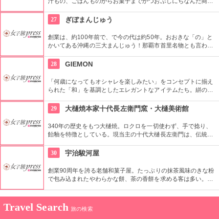
汁もの、ごはんものからお菓子までかつおぶしにちなんだ商品
が揃っています。
27
ぎぼまんじゅう
創業は、約100年前で、で今の代は約50年。おおきな「の」と
かいてある沖縄の三大まんじゅう！那覇市首里名物とも言われ
ると言われる沖縄県首里儀保という地域にある「ぎぼ（儀保）
まんじゅう」！月桃（サンニン）の葉（ムーチーガーサーやカ
28
GIEMON
ーサームーチーと呼ばれるきれいな緑の葉につつまれる存在感
たっぷりなまんじゅうです。なぜ「の」と書いてあるのか？？
「何歳になってもオシャレを楽しみたい」をコンセプトに揃え
それは「お祝いの縁起をかついで、"のし袋(御祝儀袋)"の「の」
られた「和」を基調としたエレガントなアイテムたち。絣の上
を書くんです！要望があれば、どんなの字でも書いてくれま
質感を活かし、確かな技術で作られた服はみな、女性らしく、
す。貴方は何を書いてもらいますか♪
華やかで繊細なものばかり。伝統工芸である久留米絣を、現代
29
大樋焼本家十代長左衛門窯・大樋美術館
風に取り入れて紹介するブランドです。
340年の歴史をもつ大樋焼。ロクロを一切使わず、手で捻り、
飴釉を特徴としている。現当主の十代大樋長左衛門は、伝統と
現代を融合させ、長男の年雄とともに新しい大樋焼を提案して
いる。お茶室では大樋焼でお抹茶を飲むこともできる。
30
宇治駿河屋
創業90周年を誇る老舗和菓子屋。たっぷりの抹茶風味のきな粉
で包み込まれたやわらかな餅、茶の香餅を求める客は多い。客
との交流を大切にしたいとの考えを貫き、手づくりを頑として
守り通している。
Travel Search
旅の検索