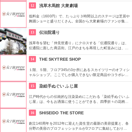
を感じてみよう！
12
浅草木馬館 大衆劇場
低料金（1600円）で、たっぷり３時間以上のステージは芝居や
舞踊ショーと盛りだくさん。全国から大衆劇場のファンが集ま
り、お目当ての役者が登場すると客席から声がかかり、おひね
りが飛ぶ。
13
伝法院通り
浅草寺を望む「仲見世通り」にクロスする「伝通院通り」は、
伝通院に面した商店街。江戸のまちを再現した町並みには、屋
根の上の鼠小僧や火の見櫓、軒瓦、などたくさんの見どころが
あります。多彩なお店が並んでいて、買い物や食事も楽しめま
14
THE SKYTREE SHOP
す。
１階、５階、フロア345の3か所にあるスカイツリーのオフィシ
ャルショップ。ここでしか購入できない限定商品やコラボレー
ション商品を多数取り揃えている。フロア345で買い物すれば
日本一高いところでの購入として記念に残る思い出に！
15
染絵手ぬぐい ふじ屋
江戸時代からの伝統的な注染染めにこだわる「染絵手ぬぐい ふ
じ屋」は、今もお洒落に使うことができる、四季折々の花柄や
伝統柄の手ぬぐいを常時200種類取り揃えています。手ぬぐい
地の小物も各種扱っています。
16
SHISEIDO THE STORE
創立140周年を2012年に迎えた資生堂の最新の美容提案と、各
分野の美容のプロフェッショナルが3フロアに集結しており、