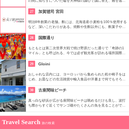
の間に知らずについた嘘を天神様の誠心で誠に替え、難を逃れ
るお守りとして「うその餅」に博多人形のうそ(鷽)の鳥が1箱に
1個ずつ入っています。また、天皇・皇后両陛下に献上の由緒
27
加賀毬司 宮田
ある銘菓「梅守」はこしあんを佐賀米のふ焼ではさみ、表面に
和三盆のみつをぬり、グラニュー糖をつけて仕上げたふわっと
明治8年創業の老舗。麩には、北海道産小麦粉を100％使用する
軽い口当たりと食べやすいミニサイズも名物です。
など、深いこだわりがある。焼麩や生麩以外にも、麩菓子や麩
まんじゅうも作っている。特に麩まんじゅうは季節によって桜
や栗なども登場するので、それぞれ違った味わいが楽しめる。
28
国際通り
もともとは第二次世界大戦で焼け野原だった通りで「奇跡の1
マイル」とも呼ばれる、今では必ず観光客が訪れる場所国際通
り！観光土産の通りといってよいほど沖縄物産が立ち並び、沖
縄そば、琉球ガラス、シーサー、泡盛などグルメからお土産ま
29
Gloini
で盛りだくさんです。毎年8月には「一万人のエイサー踊り
隊」によるイベントにも遭遇できる名は中心街の賑わいの通り
おしゃれな店内には、ヨーロッパから集められた机や椅子をは
です。
じめ、お皿などの生活雑貨や輸入食品や洋書まで何でもそろっ
ていて見てるだけで楽しくなってきそう。日々の生活のコーデ
ィネートにいかが？
30
古座間味ビーチ
真っ白な砂浜が広がる座間味ビーチは眺めるだけも良し、波打
ち際からすぐ近くでサンゴ礁やたくさんの魚を見ることができ
るのが特徴なので是非お勧めしたいのはシュノーケリングで
す。透き通った海の中はウミガメと泳いだりすることも出来、
海中景観の素晴らしさを感じること間違いなしのスポットで
Travel Search
旅の検索
す。