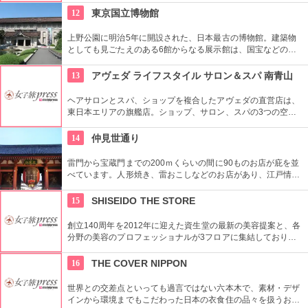
12
東京国立博物館
上野公園に明治5年に開設された、日本最古の博物館。建築物
としても見ごたえのある6館からなる展示館は、国宝などの歴
史資料や日本やアジアの美術品など約11万点が所蔵されていま
す。オリジナルグッズを販売するミュージアムショップや食事
13
アヴェダ ライフスタイル サロン＆スパ 南青山
もできるカフェなども併設されています。
ヘアサロンとスパ、ショップを複合したアヴェダの直営店は、
東日本エリアの旗艦店。ショップ、サロン、スパの3つの空間
ではピュアな花々や植物エッセンスの製品とアロマが織りなす
豊かな時間の中、リラックスしてお過ごしいただけます。
14
仲見世通り
雷門から宝蔵門までの200ｍくらいの間に90ものお店が庇を並
べています。人形焼き、雷おこしなどのお店があり、江戸情緒
を感じさせる通りです。
15
SHISEIDO THE STORE
創立140周年を2012年に迎えた資生堂の最新の美容提案と、各
分野の美容のプロフェッショナルが3フロアに集結しており、
幅広く美に対応した空間である。随時フェアやメーキャップイ
ベントなどのイベントをしているのでチェックしよう。
16
THE COVER NIPPON
世界との交差点といっても過言ではない六本木で、素材・デザ
インから環境までもこだわった日本の衣食住の品々を扱うお