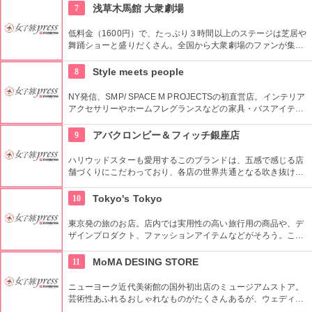
由席。
7
浅草木馬館 大衆劇場
低料金（1600円）で、たっぷり３時間以上のステージは芝居や
舞踊ショーと盛りだくさん。全国から大衆劇場のファンが集ま
り、お目当ての役者が登場すると客席から声がかかり、おひね
りが飛ぶ。
8
Style meets people
NY発信、SMP/ SPACE M PROJECTSの初直営店。インテリア
アクセサリーやホームフレグランスなどの家具・バスアイテム
を中心に販売している。製品は品質や素材感にこだわり、また
デザインはデザイナーやアーティストに頼むことによって洗練
9
アバクロンビー＆フィッチ銀座店
されたものとなっている。
ハリウッドスターも愛用するこのブランドは、五感で感じる店
舗づくりにこだわっており、各店の世界共通となる吹き抜けの
階段部壁面には、アバクロの世界の旗艦店の中で最大の巨大な
壁面を描き刺激的でエネルギッシュな店舗空間を演出してい
10
Tokyo's Tokyo
る。
東京発の旅のお店。店内では実用性の高い旅行用の商品や、デ
ザインプロダクト、ファッションアイテムなどがそろう。これ
らの商品はお土産などをキーワードに、地域ごとにセグメント
されている。
11
MoMA DESING STORE
ニューヨーク近代美術館の国外初出店のミュージアムストア。
芸術性あふれるおしゃれなものがたくさんあるが、ウェディン
グギフトも取り扱っている。