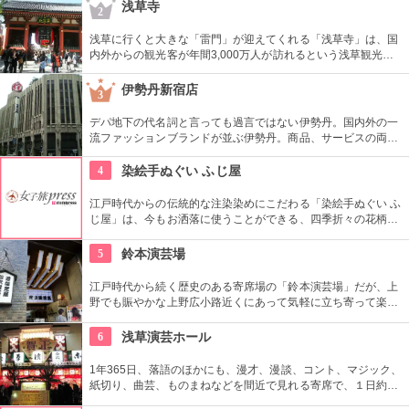
フェをオープンし、注目を集めている。
浅草寺
2
浅草に行くと大きな「雷門」が迎えてくれる「浅草寺」は、国
内外からの観光客が年間3,000万人が訪れるという浅草観光一
番の名所。地元の方からも「観音様」の愛称で親しまれている
都内最古の名刹です。
伊勢丹新宿店
3
デパ地下の代名詞と言っても過言ではない伊勢丹。国内外の一
流ファッションブランドが並ぶ伊勢丹。商品、サービスの両面
においてインターナショナルな店舗づくりとなっている。本館
とメンズ館があり、百貨店業界では衣料品の売上高日本一を誇
4
染絵手ぬぐい ふじ屋
っている。
江戸時代からの伝統的な注染染めにこだわる「染絵手ぬぐい ふ
じ屋」は、今もお洒落に使うことができる、四季折々の花柄や
伝統柄の手ぬぐいを常時200種類取り揃えています。手ぬぐい
地の小物も各種扱っています。
5
鈴本演芸場
江戸時代から続く歴史のある寄席場の「鈴本演芸場」だが、上
野でも賑やかな上野広小路近くにあって気軽に立ち寄って楽し
むことができる。好きな落語家や漫才の名前を見つけたら迷わ
ず入ってみてはいかがでしょう。
6
浅草演芸ホール
1年365日、落語のほかにも、漫才、漫談、コント、マジック、
紙切り、曲芸、ものまねなどを間近で見れる寄席で、１日約４
０組が出演する。昼・夜の部を通しで見ることができ、全席自