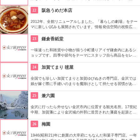
材を最大限に活かしたタンニンなめし革を使用。
22
阪急うめだ本店
2012年、全館リニューアルしました。「暮らしの劇場」をテー
マに新しい試みも展開されています。情報発信空間の祝祭広場
など多彩なイベントスペース、1フロアまるごと雑貨売り場に
した「うめだスーク」、20店以上が出店するレストラン街、シ
23
鎌倉香紙堂
ョーケースがズラリと並ぶスイーツブティックストリートなど
魅力満載です。
一味違った和雑貨や小物が揃う小町通りアイザ鎌倉内にあるシ
ョップです。四季や節句をテーマにスタッフ自ら商品をセレク
トしているこだわりのお店。店内に色鮮やかに並んだご祝儀袋
や手ぬぐいは、見ているだけで心がわくわくします！
24
加賀てまり 毬屋
全国でも珍しい加賀てまりと加賀ゆびぬきの専門店。金沢では
娘が嫁ぐ際に手縫いのまりを魔除けとして持たせる習慣があ
り、縁起の良い贈り物として広く親しまれている。教室も開講
していて、自分でてまりやゆびぬきを作ることもできる。
25
兼六園
金沢に行ったら外せない金沢市内に位置する観光名所。17世紀
中期、加賀藩により金沢城の外郭に造営された藩庭を起源とす
る江戸時代を代表する池泉回遊式庭園。岡山市の後楽園と水戸
市の偕楽園と並んで、日本三名園の一つ。1922年に国の名勝、
26
梅園
1985年には国の特別名勝に指定。
1946(昭和21)年に創業の大宰府にちなんだ和菓子専門店。一年