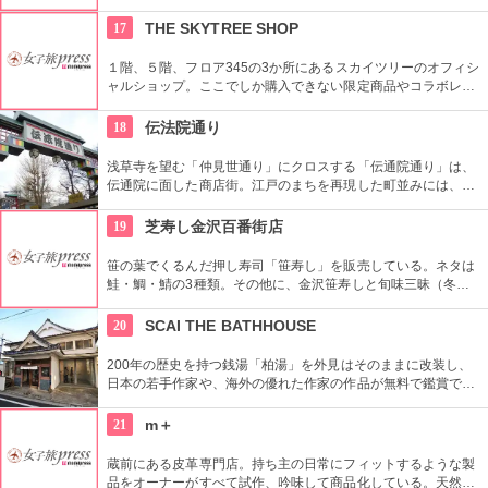
店。進化する日本伝統の商品を見て、日本の歴史の移り変わり
を感じてみよう！
17
THE SKYTREE SHOP
１階、５階、フロア345の3か所にあるスカイツリーのオフィシ
ャルショップ。ここでしか購入できない限定商品やコラボレー
ション商品を多数取り揃えている。フロア345で買い物すれば
日本一高いところでの購入として記念に残る思い出に！
18
伝法院通り
浅草寺を望む「仲見世通り」にクロスする「伝通院通り」は、
伝通院に面した商店街。江戸のまちを再現した町並みには、屋
根の上の鼠小僧や火の見櫓、軒瓦、などたくさんの見どころが
あります。多彩なお店が並んでいて、買い物や食事も楽しめま
19
芝寿し金沢百番街店
す。
笹の葉でくるんだ押し寿司「笹寿し」を販売している。ネタは
鮭・鯛・鯖の3種類。その他に、金沢笹寿しと旬味三昧（冬季
限定）も取り揃えている。金沢のお土産に是非買いたい。
20
SCAI THE BATHHOUSE
200年の歴史を持つ銭湯「柏湯」を外見はそのままに改装し、
日本の若手作家や、海外の優れた作家の作品が無料で鑑賞でき
るギャラリーです。
21
m＋
蔵前にある皮革専門店。持ち主の日常にフィットするような製
品をオーナーがすべて試作、吟味して商品化している。天然素