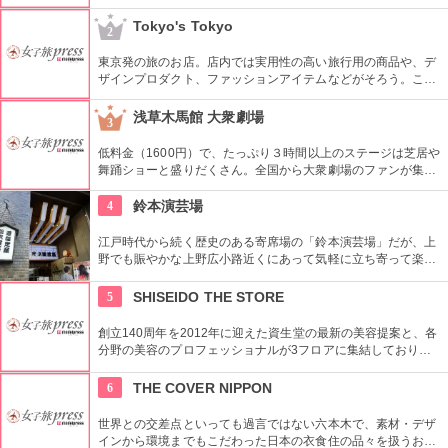
グギフトも取り扱っている。
Tokyo's Tokyo
2
東京発の旅のお店。店内では実用性の高い旅行用の商品や、デ
ザインプロダクト、ファッションアイテムなどがそろう。これ
らの商品はお土産などをキーワードに、地域ごとにセグメント
されている。
浅草木馬館 大衆劇場
3
低料金（1600円）で、たっぷり３時間以上のステージは芝居や
舞踊ショーと盛りだくさん。全国から大衆劇場のファンが集ま
り、お目当ての役者が登場すると客席から声がかかり、おひね
りが飛ぶ。
4
鈴本演芸場
江戸時代から続く歴史のある寄席場の「鈴本演芸場」だが、上
野でも賑やかな上野広小路近くにあって気軽に立ち寄って楽し
むことができる。好きな落語家や漫才の名前を見つけたら迷わ
ず入ってみてはいかがでしょう。
5
SHISEIDO THE STORE
創立140周年を2012年に迎えた資生堂の最新の美容提案と、各
分野の美容のプロフェッショナルが3フロアに集結しており、
幅広く美に対応した空間である。随時フェアやメーキャップイ
ベントなどのイベントをしているのでチェックしよう。
6
THE COVER NIPPON
世界との交差点といっても過言ではない六本木で、素材・デザ
インから環境までもこだわった日本の衣食住の品々を扱うお