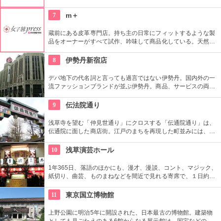
店。進化する日本伝統の商品を見て、日本の歴史の移り変わり
を感じてみよう！
7
m＋
蔵前にある皮革専門店。持ち主の日常にフィットするような製
品をオーナーがすべて試作、吟味して商品化している。天然素
材を最大限に活かしたタンニンなめし革を使用。
8
伊勢丹新宿店
デパ地下の代名詞と言っても過言ではない伊勢丹。国内外の一
流ファッションブランドが並ぶ伊勢丹。商品、サービスの両面
においてインターナショナルな店舗づくりとなっている。本館
とメンズ館があり、百貨店業界では衣料品の売上高日本一を誇
9
伝法院通り
っている。
浅草寺を望む「仲見世通り」にクロスする「伝通院通り」は、
伝通院に面した商店街。江戸のまちを再現した町並みには、屋
根の上の鼠小僧や火の見櫓、軒瓦、などたくさんの見どころが
あります。多彩なお店が並んでいて、買い物や食事も楽しめま
10
浅草演芸ホール
す。
1年365日、落語のほかにも、漫才、漫談、コント、マジック、
紙切り、曲芸、ものまねなどを間近で見れる寄席で、１日約４
０組が出演する。昼・夜の部を通しで見ることができ、全席自
由席。
11
東京国立博物館
上野公園に明治5年に開設された、日本最古の博物館。建築物
としても見ごたえのある6館からなる展示館は、国宝などの歴