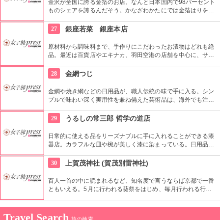
金沢が全国に誇る金箔のお店。なんと日本国内で98パーセント
ものシェアを誇るんだそう。かなざわかたにでは金箔はりを体
験できます。金箔づくりを楽しんじゃおう。
27
銀座若菜 銀座本店
原材料から調味料まで、手作りにこだわったお漬物はどれも絶
品。最近は百貨店やエキナカ、羽田空港の店舗を中心に、サラ
ダ感覚の浅漬や旬の果物を使った新しいスタイルの漬物が喜ば
れている。日持ちがするので贈り物やお土産に最適。
28
金網つじ
金網や焼き網などの日用品が、職人伝統の味で手に入る。シン
プルで味わい深く実用性を兼ね備えた芸術品は、海外でも注目
されている。いつまでも大切にしたくなるようなものを、ぜ
ひ。お土産にも喜ばれる。
29
うるしの常三郎 哲学の道店
日常的に使える品をリーズナブルに手に入れることができる漆
器店。カラフルな皿や椀が美しく漆に染まっている。日用品だ
けではなく高級漆器も販売されており、お土産に購入するのも
良いだろう。
30
上賀茂神社 (賀茂別雷神社)
百人一首の中に読まれるなど、知名度で言うならば京都で一番
ともいえる。5月に行われる葵祭をはじめ、毎月行われる行事
には多くの人が集まる。京都に行くならば、立ち寄っていくべ
き場所である。
Travel Search
旅の検索