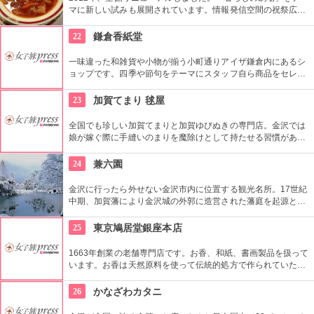
マに新しい試みも展開されています。情報発信空間の祝祭広場
など多彩なイベントスペース、1フロアまるごと雑貨売り場に
した「うめだスーク」、20店以上が出店するレストラン街、シ
22
鎌倉香紙堂
ョーケースがズラリと並ぶスイーツブティックストリートなど
魅力満載です。
一味違った和雑貨や小物が揃う小町通りアイザ鎌倉内にあるシ
ョップです。四季や節句をテーマにスタッフ自ら商品をセレク
トしているこだわりのお店。店内に色鮮やかに並んだご祝儀袋
や手ぬぐいは、見ているだけで心がわくわくします！
23
加賀てまり 毬屋
全国でも珍しい加賀てまりと加賀ゆびぬきの専門店。金沢では
娘が嫁ぐ際に手縫いのまりを魔除けとして持たせる習慣があ
り、縁起の良い贈り物として広く親しまれている。教室も開講
していて、自分でてまりやゆびぬきを作ることもできる。
24
兼六園
金沢に行ったら外せない金沢市内に位置する観光名所。17世紀
中期、加賀藩により金沢城の外郭に造営された藩庭を起源とす
る江戸時代を代表する池泉回遊式庭園。岡山市の後楽園と水戸
市の偕楽園と並んで、日本三名園の一つ。1922年に国の名勝、
25
東京鳩居堂銀座本店
1985年には国の特別名勝に指定。
1663年創業の老舗専門店です。お香、和紙、書画製品を扱って
います。お香は天然原料を使って伝統的処方で作られていた
り、「和」を感じさせるものとしておみやげにも人気です。
26
かなざわカタニ