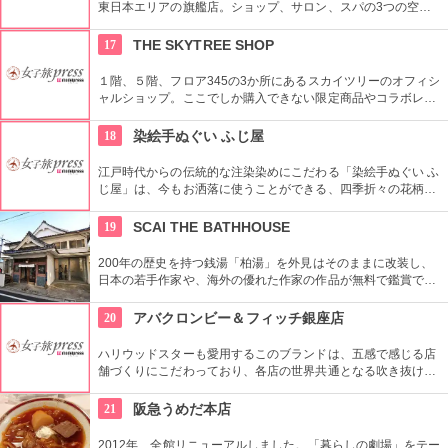
東日本エリアの旗艦店。ショップ、サロン、スパの3つの空間
ではピュアな花々や植物エッセンスの製品とアロマが織りなす
豊かな時間の中、リラックスしてお過ごしいただけます。
17
THE SKYTREE SHOP
１階、５階、フロア345の3か所にあるスカイツリーのオフィシ
ャルショップ。ここでしか購入できない限定商品やコラボレー
ション商品を多数取り揃えている。フロア345で買い物すれば
日本一高いところでの購入として記念に残る思い出に！
18
染絵手ぬぐい ふじ屋
江戸時代からの伝統的な注染染めにこだわる「染絵手ぬぐい ふ
じ屋」は、今もお洒落に使うことができる、四季折々の花柄や
伝統柄の手ぬぐいを常時200種類取り揃えています。手ぬぐい
地の小物も各種扱っています。
19
SCAI THE BATHHOUSE
200年の歴史を持つ銭湯「柏湯」を外見はそのままに改装し、
日本の若手作家や、海外の優れた作家の作品が無料で鑑賞でき
るギャラリーです。
20
アバクロンビー＆フィッチ銀座店
ハリウッドスターも愛用するこのブランドは、五感で感じる店
舗づくりにこだわっており、各店の世界共通となる吹き抜けの
階段部壁面には、アバクロの世界の旗艦店の中で最大の巨大な
壁面を描き刺激的でエネルギッシュな店舗空間を演出してい
21
阪急うめだ本店
る。
2012年、全館リニューアルしました。「暮らしの劇場」をテー