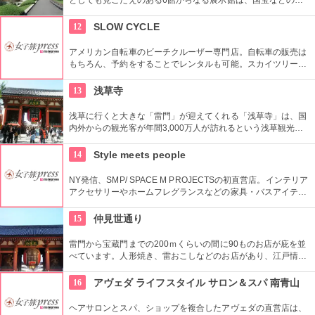
史資料や日本やアジアの美術品など約11万点が所蔵されていま
す。オリジナルグッズを販売するミュージアムショップや食事
12
SLOW CYCLE
もできるカフェなども併設されています。
アメリカン自転車のビーチクルーザー専門店。自転車の販売は
もちろん、予約をすることでレンタルも可能。スカイツリーや
周辺の観光におすすめです。さらに新たな試みとしてチャリカ
フェをオープンし、注目を集めている。
13
浅草寺
浅草に行くと大きな「雷門」が迎えてくれる「浅草寺」は、国
内外からの観光客が年間3,000万人が訪れるという浅草観光一
番の名所。地元の方からも「観音様」の愛称で親しまれている
都内最古の名刹です。
14
Style meets people
NY発信、SMP/ SPACE M PROJECTSの初直営店。インテリア
アクセサリーやホームフレグランスなどの家具・バスアイテム
を中心に販売している。製品は品質や素材感にこだわり、また
デザインはデザイナーやアーティストに頼むことによって洗練
15
仲見世通り
されたものとなっている。
雷門から宝蔵門までの200ｍくらいの間に90ものお店が庇を並
べています。人形焼き、雷おこしなどのお店があり、江戸情緒
を感じさせる通りです。
16
アヴェダ ライフスタイル サロン＆スパ 南青山
ヘアサロンとスパ、ショップを複合したアヴェダの直営店は、