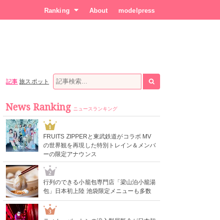
Ranking
About
modelpress
記事
旅スポット
News Ranking
ニュースランキング
1
FRUITS ZIPPERと東武鉄道がコラボ MV
の世界観を再現した特別トレイン＆メンバ
ーの限定アナウンス
2
行列のできる小籠包専門店「梁山泊小籠湯
包」日本初上陸 池袋限定メニューも多数
3