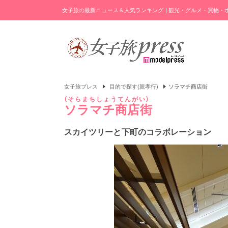
女子旅の最新ニュース＆人気ランキング | 観光・グルメ・買物
女子旅プレス
目的で探す(親孝行)
ソラマチ商店街
そらまちしょうてんがい
ソラマチ商店街
スカイツリーと下町のコラボレーション