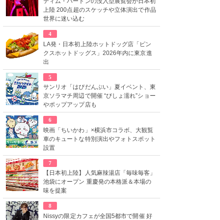
ティム・バートンの没入型展覧会が日本初
上陸 200点超のスケッチや立体演出で作品
世界に迷い込む
4
LA発・日本初上陸ホットドッグ店「ピン
クスホットドッグス」2026年内に東京進
出
5
サンリオ「はぴだんぶい」夏イベント、東
京ソラマチ周辺で開催 “びしょ濡れ”ショー
やポップアップ店も
6
映画「ちいかわ」×横浜市コラボ、大観覧
車のキュートな特別演出やフォトスポット
設置
7
【日本初上陸】人気麻辣湯店「毎味毎客」
池袋にオープン 重慶発の本格派＆本場の
味を提案
8
Nissyの限定カフェが全国5都市で開催 好