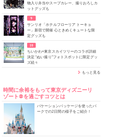
物入り弁当やスープカレー、撮りおろしカ
ットグッズも
9
サンリオ「ホテルフローリア トーキョ
ー」新宿で開催 心ときめくキュートな限
定グッズも
10
ちいかわ×東京スカイツリーのコラボ詳細
決定 “ぬい撮り”フォトスポットに限定グッ
ズ続々
もっと見る
時間に余裕をもって東京ディズニーリ
ゾート®を過ごすコツとは
バケーションパッケージを使ったパ
ークでの2日間の様子をご紹介！