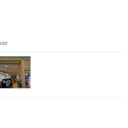
）
/1f/