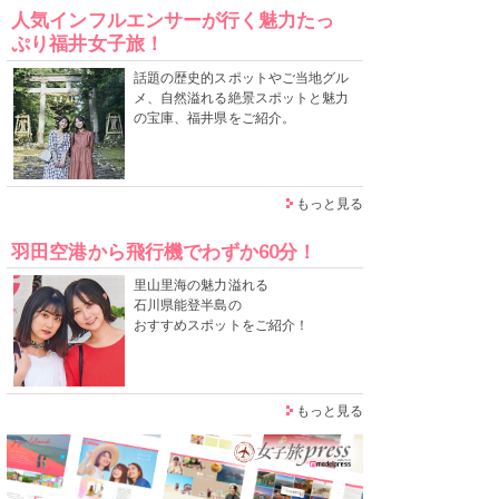
人気インフルエンサーが行く魅力たっ
ぷり福井女子旅！
話題の歴史的スポットやご当地グル
メ、自然溢れる絶景スポットと魅力
の宝庫、福井県をご紹介。
もっと見る
羽田空港から飛行機でわずか60分！
里山里海の魅力溢れる
石川県能登半島の
おすすめスポットをご紹介！
もっと見る