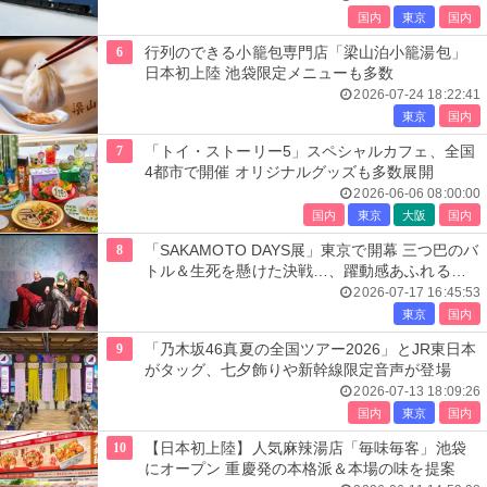
国内
東京
国内
6
行列のできる小籠包専門店「梁山泊小籠湯包」
日本初上陸 池袋限定メニューも多数
2026-07-24 18:22:41
東京
国内
7
「トイ・ストーリー5」スペシャルカフェ、全国
4都市で開催 オリジナルグッズも多数展開
2026-06-06 08:00:00
国内
東京
大阪
国内
8
「SAKAMOTO DAYS展」東京で開幕 三つ巴のバ
トル＆生死を懸けた決戦…、躍動感あふれる展
示エリア全貌公開
2026-07-17 16:45:53
東京
国内
9
「乃木坂46真夏の全国ツアー2026」とJR東日本
がタッグ、七夕飾りや新幹線限定音声が登場
2026-07-13 18:09:26
国内
東京
国内
10
【日本初上陸】人気麻辣湯店「毎味毎客」池袋
にオープン 重慶発の本格派＆本場の味を提案