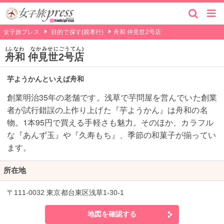
女子旅プレス
目的で探す(親孝行)
舟和 仲見世2号店
ふなわ なかみせにごうてん
舟和 仲見世2号店
芋ようかんといえば舟和
創業明治35年の老舗です。浅草で芋問屋を営んでいた創業
者が試行錯誤の上作り上げた『芋ようかん』は舟和の名
物。1本95円で買える手軽さも魅力。そのほか、カラフル
な『あんず玉』や『久寿もち』、季節の和菓子が揃ってい
ます。
所在地
〒111-0032 東京都台東区浅草1-30-1
地図を確認する