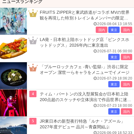
ニュースランキング
FRUITS ZIPPERと東武鉄道がコラボ MVの世界
1
観を再現した特別トレイン＆メンバーの限定ア
ナウンス
2026-08-04 13:18:55
国内
東京
国内
LA発・日本初上陸ホットドッグ店「ピンクスホ
2
ットドッグス」2026年内に東京進出
2026-07-31 06:00:00
東京
国内
「ブルーロックカフェ -青い監獄-」渋谷に限定
3
オープン 潔世一らキャラをメニューでイメージ
2026-07-29 18:06:20
東京
国内
4
ティム・バートンの没入型展覧会が日本初上陸
200点超のスケッチや立体演出で作品世界に迷い
込む
2026-07-23 18:00:00
東京
国内
5
JR東日本の新型夜行特急「ルナ・アズール」
2027年度デビュー 品川～青森間結ぶ
2026-06-09 18:52:33