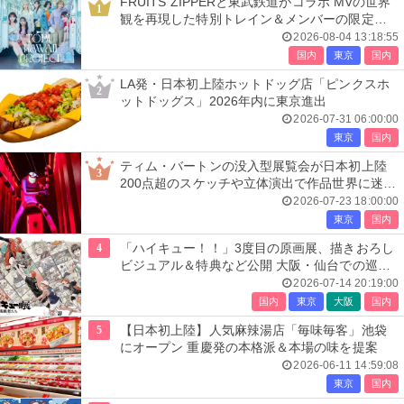
FRUITS ZIPPERと東武鉄道がコラボ MVの世界
1
観を再現した特別トレイン＆メンバーの限定ア
ナウンス
2026-08-04 13:18:55
国内
東京
国内
LA発・日本初上陸ホットドッグ店「ピンクスホ
2
ットドッグス」2026年内に東京進出
2026-07-31 06:00:00
東京
国内
ティム・バートンの没入型展覧会が日本初上陸
3
200点超のスケッチや立体演出で作品世界に迷い
込む
2026-07-23 18:00:00
東京
国内
4
「ハイキュー！！」3度目の原画展、描きおろし
ビジュアル＆特典など公開 大阪・仙台での巡回
展も決定
2026-07-14 20:19:00
国内
東京
大阪
国内
5
【日本初上陸】人気麻辣湯店「毎味毎客」池袋
にオープン 重慶発の本格派＆本場の味を提案
2026-06-11 14:59:08
東京
国内