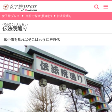
女子旅プレス
目的で探す(親孝行)
伝法院通り
でんぽういんとおり
伝法院通り
鼠小僧を見ればそこはもう江戸時代