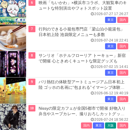
6
映画「ちいかわ」×横浜市コラボ、大観覧車のキ
ュートな特別演出やフォトスポット設置
2026-07-27 17:26:27
東京
国内
7
行列のできる小籠包専門店「梁山泊小籠湯包」
日本初上陸 池袋限定メニューも多数
2026-07-24 18:22:41
東京
国内
8
サンリオ「ホテルフローリア トーキョー」新宿
で開催 心ときめくキュートな限定グッズも
2026-07-02 15:14:41
東京
国内
9
パリ熱狂の体験型アートミュージアム日本初上
陸 ゴッホの名画に“包まれる”イマーシブ体験＜
レーヴ・デ・リュミエール＞
2026-06-12 19:40:19
東京
国内
10
Nissyの限定カフェが全国5都市で開催 好物入り
弁当やスープカレー、撮りおろしカットグッズ
も
2026-07-24 18:56:22
国内
東京
大阪
国内