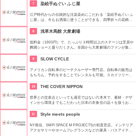
都内最古の名刹です。
7
染絵手ぬぐい ふじ屋
江戸時代からの伝統的な注染染めにこだわる「染絵手ぬぐい ふ
じ屋」は、今もお洒落に使うことができる、四季折々の花柄や
伝統柄の手ぬぐいを常時200種類取り揃えています。手ぬぐい
地の小物も各種扱っています。
8
浅草木馬館 大衆劇場
低料金（1600円）で、たっぷり３時間以上のステージは芝居や
舞踊ショーと盛りだくさん。全国から大衆劇場のファンが集ま
り、お目当ての役者が登場すると客席から声がかかり、おひね
りが飛ぶ。
9
SLOW CYCLE
アメリカン自転車のビーチクルーザー専門店。自転車の販売は
もちろん、予約をすることでレンタルも可能。スカイツリーや
周辺の観光におすすめです。さらに新たな試みとしてチャリカ
フェをオープンし、注目を集めている。
10
THE COVER NIPPON
世界との交差点といっても過言ではない六本木で、素材・デザ
インから環境までもこだわった日本の衣食住の品々を扱うお
店。進化する日本伝統の商品を見て、日本の歴史の移り変わり
を感じてみよう！
11
Style meets people
NY発信、SMP/ SPACE M PROJECTSの初直営店。インテリア
アクセサリーやホームフレグランスなどの家具・バスアイテム
を中心に販売している。製品は品質や素材感にこだわり、また