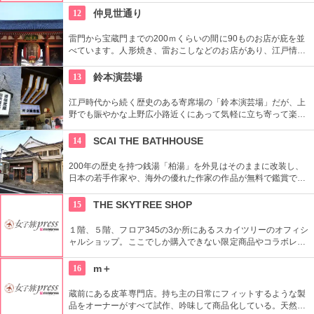
デザインはデザイナーやアーティストに頼むことによって洗練
12
仲見世通り
されたものとなっている。
雷門から宝蔵門までの200ｍくらいの間に90ものお店が庇を並
べています。人形焼き、雷おこしなどのお店があり、江戸情緒
を感じさせる通りです。
13
鈴本演芸場
江戸時代から続く歴史のある寄席場の「鈴本演芸場」だが、上
野でも賑やかな上野広小路近くにあって気軽に立ち寄って楽し
むことができる。好きな落語家や漫才の名前を見つけたら迷わ
ず入ってみてはいかがでしょう。
14
SCAI THE BATHHOUSE
200年の歴史を持つ銭湯「柏湯」を外見はそのままに改装し、
日本の若手作家や、海外の優れた作家の作品が無料で鑑賞でき
るギャラリーです。
15
THE SKYTREE SHOP
１階、５階、フロア345の3か所にあるスカイツリーのオフィシ
ャルショップ。ここでしか購入できない限定商品やコラボレー
ション商品を多数取り揃えている。フロア345で買い物すれば
日本一高いところでの購入として記念に残る思い出に！
16
m＋
蔵前にある皮革専門店。持ち主の日常にフィットするような製
品をオーナーがすべて試作、吟味して商品化している。天然素