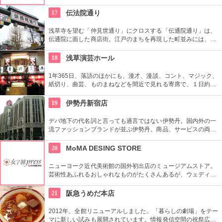
材を最大限に活かしたタンニンなめし革を使用。
17
伝法院通り
浅草寺を望む「仲見世通り」にクロスする「伝通院通り」は、
伝通院に面した商店街。江戸のまちを再現した町並みには、屋
根の上の鼠小僧や火の見櫓、軒瓦、などたくさんの見どころが
あります。多彩なお店が並んでいて、買い物や食事も楽しめま
18
浅草演芸ホール
す。
1年365日、落語のほかにも、漫才、漫談、コント、マジック、
紙切り、曲芸、ものまねなどを間近で見れる寄席で、１日約４
０組が出演する。昼・夜の部を通しで見ることができ、全席自
由席。
19
伊勢丹新宿店
デパ地下の代名詞と言っても過言ではない伊勢丹。国内外の一
流ファッションブランドが並ぶ伊勢丹。商品、サービスの両面
においてインターナショナルな店舗づくりとなっている。本館
とメンズ館があり、百貨店業界では衣料品の売上高日本一を誇
20
MoMA DESING STORE
っている。
ニューヨーク近代美術館の国外初出店のミュージアムストア。
芸術性あふれるおしゃれなものがたくさんあるが、ウェディン
グギフトも取り扱っている。
21
阪急うめだ本店
2012年、全館リニューアルしました。「暮らしの劇場」をテー
マに新しい試みも展開されています。情報発信空間の祝祭広場