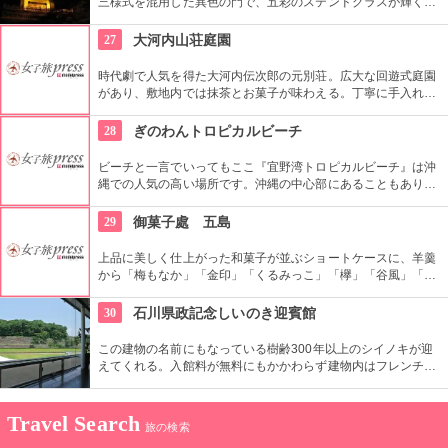
三様式を混用した異色の門で、五彩のステンドグラスが輝く。
本殿向かって右側面の玉垣は珍しいレンガ造り。レンガを使用
したのは、金沢でここが初めて。
27
大河内山荘庭園
時代劇で人気を得た大河内伝次郎の元別荘。広大な回遊式庭園
があり、敷地内では抹茶とお菓子が味わえる。丁寧に手入れさ
れた四季折々の美しい自然に癒されるならぜひおすすめ。
28
ぎのわんトロピカルビーチ
ビーチと一言でいってもここ『宜野湾トロピカルビーチ』は沖
縄での人気の高い場所です。沖縄の中心部にあることもあり、
海での楽しみ以外にも野外スポーツやバーベキューなどの憩い
の場として愛されています。全てのものがレンタルでき貴方は
29
御菓子處 五島
体一つでそこへ行けば全て揃う完備抜群な施設です。沖縄は基
地も多いということで外国人と浜辺で英会話なんかも期待でき
上品に美しく仕上がった和菓子が並ぶショートケースに、羊羹
そうです！
から「梅もなか」「金印」「くるみっこ」「欅」「谷風」「赤
坂醍醐」など、創作和菓子が口コミで広がり評判になった、端
正な甘さに典雅な形が日本人の心を掴みます。そんな美味しい
30
石川県政記念しいのき迎賓館
和菓子と日本茶を頂く、日本人に生まれた幸せを感じさせてく
れる和菓子店です。
この建物の名前にもなっている樹齢300年以上のシイノキが迎
えてくれる。入館料が無料にもかかわらず建物内はフレンチの
巨匠、ポール・ポキューズのカフェや観光案内所など充実した
コンテンツがならぶ。月によってさまざまイベントを開催して
いて飽きない。
Travel Search
旅の検索