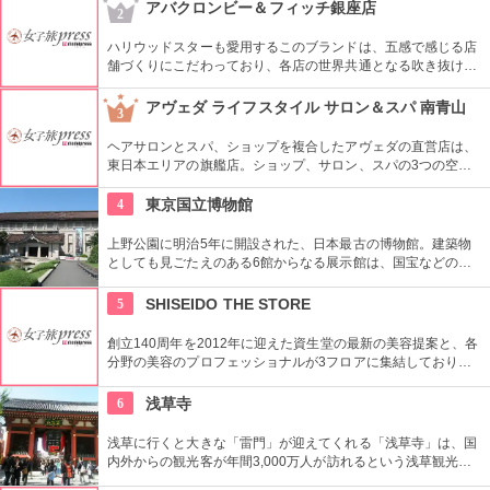
されている。
アバクロンビー＆フィッチ銀座店
2
ハリウッドスターも愛用するこのブランドは、五感で感じる店
舗づくりにこだわっており、各店の世界共通となる吹き抜けの
階段部壁面には、アバクロの世界の旗艦店の中で最大の巨大な
壁面を描き刺激的でエネルギッシュな店舗空間を演出してい
アヴェダ ライフスタイル サロン＆スパ 南青山
3
る。
ヘアサロンとスパ、ショップを複合したアヴェダの直営店は、
東日本エリアの旗艦店。ショップ、サロン、スパの3つの空間
ではピュアな花々や植物エッセンスの製品とアロマが織りなす
豊かな時間の中、リラックスしてお過ごしいただけます。
4
東京国立博物館
上野公園に明治5年に開設された、日本最古の博物館。建築物
としても見ごたえのある6館からなる展示館は、国宝などの歴
史資料や日本やアジアの美術品など約11万点が所蔵されていま
す。オリジナルグッズを販売するミュージアムショップや食事
5
SHISEIDO THE STORE
もできるカフェなども併設されています。
創立140周年を2012年に迎えた資生堂の最新の美容提案と、各
分野の美容のプロフェッショナルが3フロアに集結しており、
幅広く美に対応した空間である。随時フェアやメーキャップイ
ベントなどのイベントをしているのでチェックしよう。
6
浅草寺
浅草に行くと大きな「雷門」が迎えてくれる「浅草寺」は、国
内外からの観光客が年間3,000万人が訪れるという浅草観光一
番の名所。地元の方からも「観音様」の愛称で親しまれている