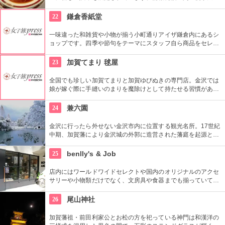
など多彩なイベントスペース、1フロアまるごと雑貨売り場に
した「うめだスーク」、20店以上が出店するレストラン街、シ
22
鎌倉香紙堂
ョーケースがズラリと並ぶスイーツブティックストリートなど
魅力満載です。
一味違った和雑貨や小物が揃う小町通りアイザ鎌倉内にあるシ
ョップです。四季や節句をテーマにスタッフ自ら商品をセレク
トしているこだわりのお店。店内に色鮮やかに並んだご祝儀袋
や手ぬぐいは、見ているだけで心がわくわくします！
23
加賀てまり 毬屋
全国でも珍しい加賀てまりと加賀ゆびぬきの専門店。金沢では
娘が嫁ぐ際に手縫いのまりを魔除けとして持たせる習慣があ
り、縁起の良い贈り物として広く親しまれている。教室も開講
していて、自分でてまりやゆびぬきを作ることもできる。
24
兼六園
金沢に行ったら外せない金沢市内に位置する観光名所。17世紀
中期、加賀藩により金沢城の外郭に造営された藩庭を起源とす
る江戸時代を代表する池泉回遊式庭園。岡山市の後楽園と水戸
市の偕楽園と並んで、日本三名園の一つ。1922年に国の名勝、
25
benlly's & Job
1985年には国の特別名勝に指定。
店内にはワールドワイドセレクトや国内のオリジナルのアクセ
サリーや小物類だけでなく、文房具や食器までも揃っていて、
店内にいるだけで幸せな気分に。革の小物はオーダー可能。大
切な人へのプレゼントにもぴったり！
26
尾山神社
加賀藩祖・前田利家公とお松の方を祀っている神門は和漢洋の