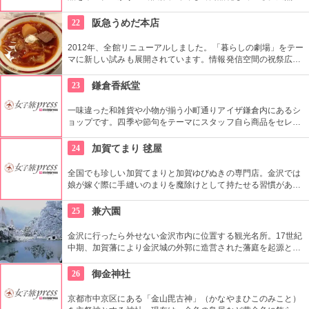
材を最大限に活かしたタンニンなめし革を使用。
22
阪急うめだ本店
2012年、全館リニューアルしました。「暮らしの劇場」をテー
マに新しい試みも展開されています。情報発信空間の祝祭広場
など多彩なイベントスペース、1フロアまるごと雑貨売り場に
した「うめだスーク」、20店以上が出店するレストラン街、シ
23
鎌倉香紙堂
ョーケースがズラリと並ぶスイーツブティックストリートなど
魅力満載です。
一味違った和雑貨や小物が揃う小町通りアイザ鎌倉内にあるシ
ョップです。四季や節句をテーマにスタッフ自ら商品をセレク
トしているこだわりのお店。店内に色鮮やかに並んだご祝儀袋
や手ぬぐいは、見ているだけで心がわくわくします！
24
加賀てまり 毬屋
全国でも珍しい加賀てまりと加賀ゆびぬきの専門店。金沢では
娘が嫁ぐ際に手縫いのまりを魔除けとして持たせる習慣があ
り、縁起の良い贈り物として広く親しまれている。教室も開講
していて、自分でてまりやゆびぬきを作ることもできる。
25
兼六園
金沢に行ったら外せない金沢市内に位置する観光名所。17世紀
中期、加賀藩により金沢城の外郭に造営された藩庭を起源とす
る江戸時代を代表する池泉回遊式庭園。岡山市の後楽園と水戸
市の偕楽園と並んで、日本三名園の一つ。1922年に国の名勝、
26
御金神社
1985年には国の特別名勝に指定。
京都市中京区にある「金山毘古神」（かなやまひこのみこと）