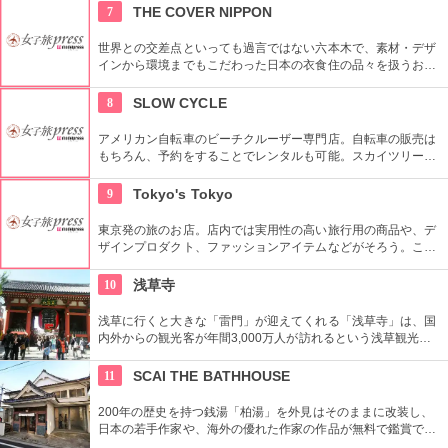
7
THE COVER NIPPON
世界との交差点といっても過言ではない六本木で、素材・デザ
インから環境までもこだわった日本の衣食住の品々を扱うお
店。進化する日本伝統の商品を見て、日本の歴史の移り変わり
を感じてみよう！
8
SLOW CYCLE
アメリカン自転車のビーチクルーザー専門店。自転車の販売は
もちろん、予約をすることでレンタルも可能。スカイツリーや
周辺の観光におすすめです。さらに新たな試みとしてチャリカ
フェをオープンし、注目を集めている。
9
Tokyo's Tokyo
東京発の旅のお店。店内では実用性の高い旅行用の商品や、デ
ザインプロダクト、ファッションアイテムなどがそろう。これ
らの商品はお土産などをキーワードに、地域ごとにセグメント
されている。
10
浅草寺
浅草に行くと大きな「雷門」が迎えてくれる「浅草寺」は、国
内外からの観光客が年間3,000万人が訪れるという浅草観光一
番の名所。地元の方からも「観音様」の愛称で親しまれている
都内最古の名刹です。
11
SCAI THE BATHHOUSE
200年の歴史を持つ銭湯「柏湯」を外見はそのままに改装し、
日本の若手作家や、海外の優れた作家の作品が無料で鑑賞でき
るギャラリーです。