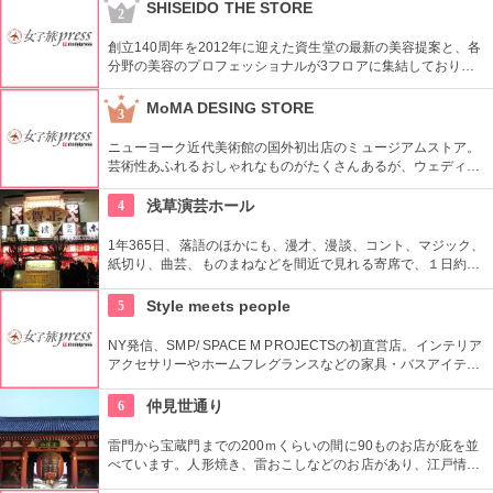
さ、手触りの良さはもちろん、実用的で手が届く価格帯のもの
SHISEIDO THE STORE
2
ばかり。
創立140周年を2012年に迎えた資生堂の最新の美容提案と、各
分野の美容のプロフェッショナルが3フロアに集結しており、
幅広く美に対応した空間である。随時フェアやメーキャップイ
ベントなどのイベントをしているのでチェックしよう。
MoMA DESING STORE
3
ニューヨーク近代美術館の国外初出店のミュージアムストア。
芸術性あふれるおしゃれなものがたくさんあるが、ウェディン
グギフトも取り扱っている。
4
浅草演芸ホール
1年365日、落語のほかにも、漫才、漫談、コント、マジック、
紙切り、曲芸、ものまねなどを間近で見れる寄席で、１日約４
０組が出演する。昼・夜の部を通しで見ることができ、全席自
由席。
5
Style meets people
NY発信、SMP/ SPACE M PROJECTSの初直営店。インテリア
アクセサリーやホームフレグランスなどの家具・バスアイテム
を中心に販売している。製品は品質や素材感にこだわり、また
デザインはデザイナーやアーティストに頼むことによって洗練
6
仲見世通り
されたものとなっている。
雷門から宝蔵門までの200ｍくらいの間に90ものお店が庇を並
べています。人形焼き、雷おこしなどのお店があり、江戸情緒
を感じさせる通りです。