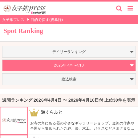
女子旅プレス
目的で探す(親孝行)
Spot Ranking
デイリーランキング
2026年 4/4〜4/10
絞込検索
週間ランキング 2026年4月4日 〜 2026年4月10日付 上位30件を表示
遊くらふと
1
お寺の角にある器の小さなギャラリーショップ。金沢の作家や
全国から集められた九谷、漆、木工、ガラスなどさまざまな器
が並ぶ。若手から有名作家のものまで、形や色、つくりの美し