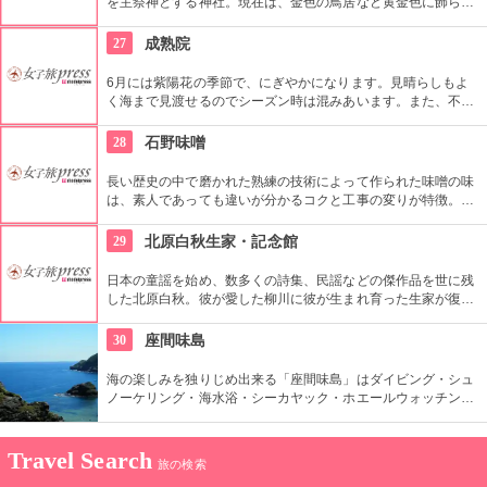
を主祭神とする神社。現在は、金色の鳥居など黄金色に飾られ
た豪華絢爛ま神社で、お金を祭る神社として、知られている。
27
成熟院
6月には紫陽花の季節で、にぎやかになります。見晴らしもよ
く海まで見渡せるのでシーズン時は混みあいます。また、不動
明王の縁結びスポットとしても有名で、若い男女はデートスポ
ットとして訪れられます。
28
石野味噌
長い歴史の中で磨かれた熟練の技術によって作られた味噌の味
は、素人であっても違いが分かるコクと工事の変りが特徴。
個々の味噌の味を一度味わってしまったなら、他の味噌は使え
ないと言ってしまうだろう。
29
北原白秋生家・記念館
日本の童謡を始め、数多くの詩集、民謡などの傑作品を世に残
した北原白秋。彼が愛した柳川に彼が生まれ育った生家が復元
され、多くの人が訪れています。昭和６０年にオープンした記
念館には、白秋の遺品や詩集などが数多く展示されています。
30
座間味島
海の楽しみを独りじめ出来る「座間味島」はダイビング・シュ
ノーケリング・海水浴・シーカヤック・ホエールウォッチン
グ・安慶名敷島・嘉比島・安室島などの無人島ツアーも楽しめ
ます。大自然の海に触れ地球を感じます。
Travel Search
旅の検索