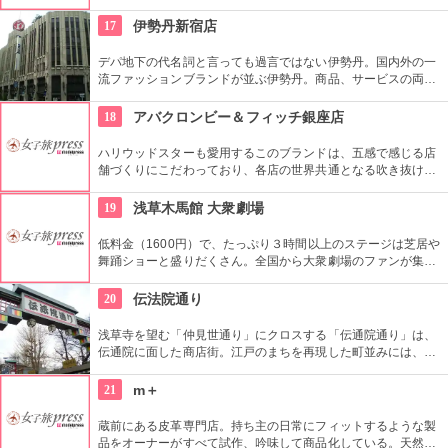
伝統柄の手ぬぐいを常時200種類取り揃えています。手ぬぐい
地の小物も各種扱っています。
17
伊勢丹新宿店
デパ地下の代名詞と言っても過言ではない伊勢丹。国内外の一
流ファッションブランドが並ぶ伊勢丹。商品、サービスの両面
においてインターナショナルな店舗づくりとなっている。本館
とメンズ館があり、百貨店業界では衣料品の売上高日本一を誇
18
アバクロンビー＆フィッチ銀座店
っている。
ハリウッドスターも愛用するこのブランドは、五感で感じる店
舗づくりにこだわっており、各店の世界共通となる吹き抜けの
階段部壁面には、アバクロの世界の旗艦店の中で最大の巨大な
壁面を描き刺激的でエネルギッシュな店舗空間を演出してい
19
浅草木馬館 大衆劇場
る。
低料金（1600円）で、たっぷり３時間以上のステージは芝居や
舞踊ショーと盛りだくさん。全国から大衆劇場のファンが集ま
り、お目当ての役者が登場すると客席から声がかかり、おひね
りが飛ぶ。
20
伝法院通り
浅草寺を望む「仲見世通り」にクロスする「伝通院通り」は、
伝通院に面した商店街。江戸のまちを再現した町並みには、屋
根の上の鼠小僧や火の見櫓、軒瓦、などたくさんの見どころが
あります。多彩なお店が並んでいて、買い物や食事も楽しめま
21
m＋
す。
蔵前にある皮革専門店。持ち主の日常にフィットするような製
品をオーナーがすべて試作、吟味して商品化している。天然素