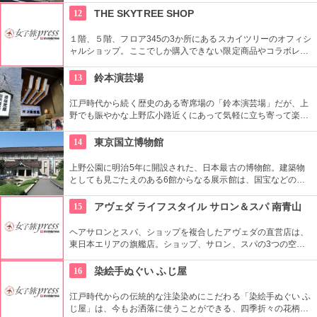
12
THE SKYTREE SHOP
１階、５階、フロア345の3か所にあるスカイツリーのオフィシ
ャルショップ。ここでしか購入できない限定商品やコラボレー
ション商品を多数取り揃えている。フロア345で買い物すれば
日本一高いところでの購入として記念に残る思い出に！
13
鈴本演芸場
江戸時代から続く歴史のある寄席場の「鈴本演芸場」だが、上
野でも賑やかな上野広小路近くにあって気軽に立ち寄って楽し
むことができる。好きな落語家や漫才の名前を見つけたら迷わ
ず入ってみてはいかがでしょう。
14
東京国立博物館
上野公園に明治5年に開設された、日本最古の博物館。建築物
としても見ごたえのある6館からなる展示館は、国宝などの歴
史資料や日本やアジアの美術品など約11万点が所蔵されていま
す。オリジナルグッズを販売するミュージアムショップや食事
15
アヴェダ ライフスタイル サロン＆スパ 南青山
もできるカフェなども併設されています。
ヘアサロンとスパ、ショップを複合したアヴェダの直営店は、
東日本エリアの旗艦店。ショップ、サロン、スパの3つの空間
ではピュアな花々や植物エッセンスの製品とアロマが織りなす
豊かな時間の中、リラックスしてお過ごしいただけます。
16
染絵手ぬぐい ふじ屋
江戸時代からの伝統的な注染染めにこだわる「染絵手ぬぐい ふ
じ屋」は、今もお洒落に使うことができる、四季折々の花柄や