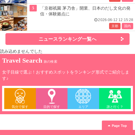
5
「京都祇園 茅乃舎」開業、日本のだし文化の発
信・体験拠点に
2026-06-12 12:15:28
京都
国内
ニュースランキング一覧へ
読み込めませんでした
Travel Search
旅の検索
女子目線で選ぶ！おすすめスポットをランキング形式でご紹介しま
す♪
気分で探す
目的で探す
エリア
誰と行く？
Page Top