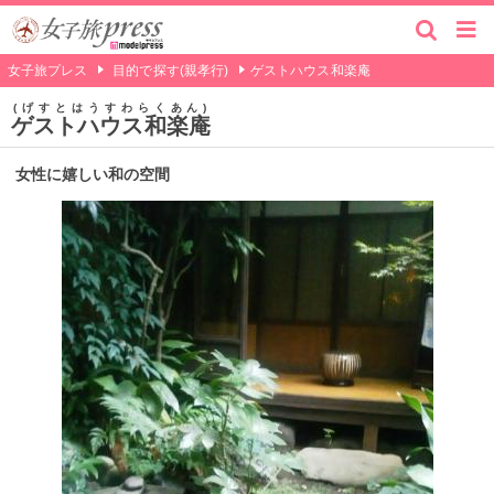
女子旅プレス
目的で探す(親孝行)
ゲストハウス和楽庵
げすとはうすわらくあん
ゲストハウス和楽庵
女性に嬉しい和の空間