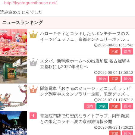
http://kyotoguesthouse.net/
読み込めませんでした
ニュースランキング
ハローキティとコラボしたリボンモチーフのス
1
イーツビュッフェ、京都センチュリーホテルで
開催
2026-08-06 16:17:42
京都
国内
スタバ、新幹線ホームへの出店加速 名古屋駅＆
2
京都駅にも2027年出店へ
2026-08-04 13:50:12
国内
京都
国内
阪急電車「おさるのジョージ」とコラボ ラッピ
3
ング列車やスタンプラリー企画、限定グッズ全
24種も
2026-07-01 17:57:12
国内
大阪
京都
国内
4
青蓮院門跡で幻想的なライトアップ、阿部顕嵐
との限定コラボ…夏の京都旅情報公開
2026-06-23 17:26:23
京都
国内