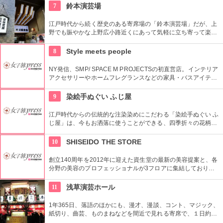
7
鈴本演芸場
江戸時代から続く歴史のある寄席場の「鈴本演芸場」だが、上
野でも賑やかな上野広小路近くにあって気軽に立ち寄って楽し
むことができる。好きな落語家や漫才の名前を見つけたら迷わ
ず入ってみてはいかがでしょう。
8
Style meets people
NY発信、SMP/ SPACE M PROJECTSの初直営店。インテリア
アクセサリーやホームフレグランスなどの家具・バスアイテム
を中心に販売している。製品は品質や素材感にこだわり、また
デザインはデザイナーやアーティストに頼むことによって洗練
9
染絵手ぬぐい ふじ屋
されたものとなっている。
江戸時代からの伝統的な注染染めにこだわる「染絵手ぬぐい ふ
じ屋」は、今もお洒落に使うことができる、四季折々の花柄や
伝統柄の手ぬぐいを常時200種類取り揃えています。手ぬぐい
地の小物も各種扱っています。
10
SHISEIDO THE STORE
創立140周年を2012年に迎えた資生堂の最新の美容提案と、各
分野の美容のプロフェッショナルが3フロアに集結しており、
幅広く美に対応した空間である。随時フェアやメーキャップイ
ベントなどのイベントをしているのでチェックしよう。
11
浅草演芸ホール
1年365日、落語のほかにも、漫才、漫談、コント、マジック、
紙切り、曲芸、ものまねなどを間近で見れる寄席で、１日約４
０組が出演する。昼・夜の部を通しで見ることができ、全席自