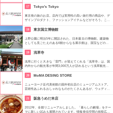
階段部壁面には、アバクロの世界の旗艦店の中で最大の巨大な
壁面を描き刺激的でエネルギッシュな店舗空間を演出してい
17
Tokyo's Tokyo
る。
東京発の旅のお店。店内では実用性の高い旅行用の商品や、デ
ザインプロダクト、ファッションアイテムなどがそろう。これ
らの商品はお土産などをキーワードに、地域ごとにセグメント
されている。
18
東京国立博物館
上野公園に明治5年に開設された、日本最古の博物館。建築物
としても見ごたえのある6館からなる展示館は、国宝などの歴
史資料や日本やアジアの美術品など約11万点が所蔵されていま
す。オリジナルグッズを販売するミュージアムショップや食事
19
浅草寺
もできるカフェなども併設されています。
浅草に行くと大きな「雷門」が迎えてくれる「浅草寺」は、国
内外からの観光客が年間3,000万人が訪れるという浅草観光一
番の名所。地元の方からも「観音様」の愛称で親しまれている
都内最古の名刹です。
20
MoMA DESING STORE
ニューヨーク近代美術館の国外初出店のミュージアムストア。
芸術性あふれるおしゃれなものがたくさんあるが、ウェディン
グギフトも取り扱っている。
21
阪急うめだ本店
2012年、全館リニューアルしました。「暮らしの劇場」をテー
マに新しい試みも展開されています。情報発信空間の祝祭広場