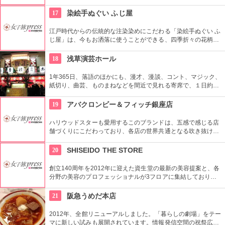
グギフトも取り扱っている。
17
染絵手ぬぐい ふじ屋
江戸時代からの伝統的な注染染めにこだわる「染絵手ぬぐい ふ
じ屋」は、今もお洒落に使うことができる、四季折々の花柄や
伝統柄の手ぬぐいを常時200種類取り揃えています。手ぬぐい
地の小物も各種扱っています。
18
浅草演芸ホール
1年365日、落語のほかにも、漫才、漫談、コント、マジック、
紙切り、曲芸、ものまねなどを間近で見れる寄席で、１日約４
０組が出演する。昼・夜の部を通しで見ることができ、全席自
由席。
19
アバクロンビー＆フィッチ銀座店
ハリウッドスターも愛用するこのブランドは、五感で感じる店
舗づくりにこだわっており、各店の世界共通となる吹き抜けの
階段部壁面には、アバクロの世界の旗艦店の中で最大の巨大な
壁面を描き刺激的でエネルギッシュな店舗空間を演出してい
20
SHISEIDO THE STORE
る。
創立140周年を2012年に迎えた資生堂の最新の美容提案と、各
分野の美容のプロフェッショナルが3フロアに集結しており、
幅広く美に対応した空間である。随時フェアやメーキャップイ
ベントなどのイベントをしているのでチェックしよう。
21
阪急うめだ本店
2012年、全館リニューアルしました。「暮らしの劇場」をテー
マに新しい試みも展開されています。情報発信空間の祝祭広場