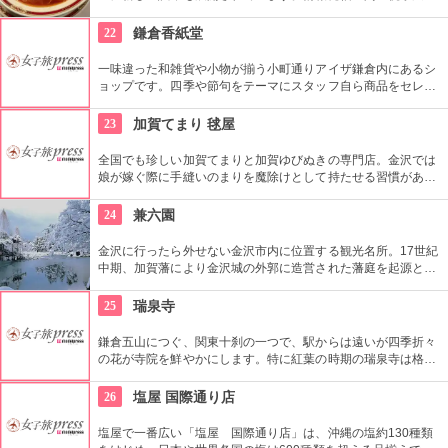
など多彩なイベントスペース、1フロアまるごと雑貨売り場に
した「うめだスーク」、20店以上が出店するレストラン街、シ
22
鎌倉香紙堂
ョーケースがズラリと並ぶスイーツブティックストリートなど
魅力満載です。
一味違った和雑貨や小物が揃う小町通りアイザ鎌倉内にあるシ
ョップです。四季や節句をテーマにスタッフ自ら商品をセレク
トしているこだわりのお店。店内に色鮮やかに並んだご祝儀袋
や手ぬぐいは、見ているだけで心がわくわくします！
23
加賀てまり 毬屋
全国でも珍しい加賀てまりと加賀ゆびぬきの専門店。金沢では
娘が嫁ぐ際に手縫いのまりを魔除けとして持たせる習慣があ
り、縁起の良い贈り物として広く親しまれている。教室も開講
していて、自分でてまりやゆびぬきを作ることもできる。
24
兼六園
金沢に行ったら外せない金沢市内に位置する観光名所。17世紀
中期、加賀藩により金沢城の外郭に造営された藩庭を起源とす
る江戸時代を代表する池泉回遊式庭園。岡山市の後楽園と水戸
市の偕楽園と並んで、日本三名園の一つ。1922年に国の名勝、
25
瑞泉寺
1985年には国の特別名勝に指定。
鎌倉五山につぐ、関東十刹の一つで、駅からは遠いが四季折々
の花が寺院を鮮やかにします。特に紅葉の時期の瑞泉寺は格別
で、色づいた葉と境内の石段は幻想的な雰囲気で、一度は訪れ
たいところです。
26
塩屋 国際通り店
塩屋で一番広い「塩屋 国際通り店」は、沖縄の塩約130種類