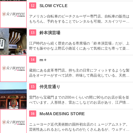
とメンズ館があり、百貨店業界では衣料品の売上高日本一を誇
12
SLOW CYCLE
っている。
アメリカン自転車のビーチクルーザー専門店。自転車の販売は
もちろん、予約をすることでレンタルも可能。スカイツリーや
周辺の観光におすすめです。さらに新たな試みとしてチャリカ
フェをオープンし、注目を集めている。
13
鈴本演芸場
江戸時代から続く歴史のある寄席場の「鈴本演芸場」だが、上
野でも賑やかな上野広小路近くにあって気軽に立ち寄って楽し
むことができる。好きな落語家や漫才の名前を見つけたら迷わ
ず入ってみてはいかがでしょう。
14
m＋
蔵前にある皮革専門店。持ち主の日常にフィットするような製
品をオーナーがすべて試作、吟味して商品化している。天然素
材を最大限に活かしたタンニンなめし革を使用。
15
仲見世通り
雷門から宝蔵門までの200ｍくらいの間に90ものお店が庇を並
べています。人形焼き、雷おこしなどのお店があり、江戸情緒
を感じさせる通りです。
16
MoMA DESING STORE
ニューヨーク近代美術館の国外初出店のミュージアムストア。
芸術性あふれるおしゃれなものがたくさんあるが、ウェディン