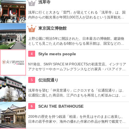
されている。
浅草寺
2
浅草に行くと大きな「雷門」が迎えてくれる「浅草寺」は、国
内外からの観光客が年間3,000万人が訪れるという浅草観光一
番の名所。地元の方からも「観音様」の愛称で親しまれている
都内最古の名刹です。
東京国立博物館
3
上野公園に明治5年に開設された、日本最古の博物館。建築物
としても見ごたえのある6館からなる展示館は、国宝などの歴
史資料や日本やアジアの美術品など約11万点が所蔵されていま
す。オリジナルグッズを販売するミュージアムショップや食事
4
Style meets people
もできるカフェなども併設されています。
NY発信、SMP/ SPACE M PROJECTSの初直営店。インテリア
アクセサリーやホームフレグランスなどの家具・バスアイテム
を中心に販売している。製品は品質や素材感にこだわり、また
デザインはデザイナーやアーティストに頼むことによって洗練
5
伝法院通り
されたものとなっている。
浅草寺を望む「仲見世通り」にクロスする「伝通院通り」は、
伝通院に面した商店街。江戸のまちを再現した町並みには、屋
根の上の鼠小僧や火の見櫓、軒瓦、などたくさんの見どころが
あります。多彩なお店が並んでいて、買い物や食事も楽しめま
6
SCAI THE BATHHOUSE
す。
200年の歴史を持つ銭湯「柏湯」を外見はそのままに改装し、
日本の若手作家や、海外の優れた作家の作品が無料で鑑賞でき
るギャラリーです。