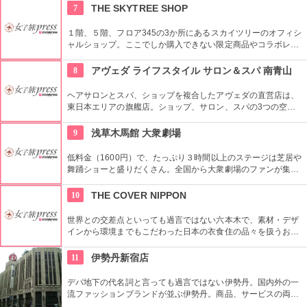
7
THE SKYTREE SHOP
１階、５階、フロア345の3か所にあるスカイツリーのオフィシ
ャルショップ。ここでしか購入できない限定商品やコラボレー
ション商品を多数取り揃えている。フロア345で買い物すれば
日本一高いところでの購入として記念に残る思い出に！
8
アヴェダ ライフスタイル サロン＆スパ 南青山
ヘアサロンとスパ、ショップを複合したアヴェダの直営店は、
東日本エリアの旗艦店。ショップ、サロン、スパの3つの空間
ではピュアな花々や植物エッセンスの製品とアロマが織りなす
豊かな時間の中、リラックスしてお過ごしいただけます。
9
浅草木馬館 大衆劇場
低料金（1600円）で、たっぷり３時間以上のステージは芝居や
舞踊ショーと盛りだくさん。全国から大衆劇場のファンが集ま
り、お目当ての役者が登場すると客席から声がかかり、おひね
りが飛ぶ。
10
THE COVER NIPPON
世界との交差点といっても過言ではない六本木で、素材・デザ
インから環境までもこだわった日本の衣食住の品々を扱うお
店。進化する日本伝統の商品を見て、日本の歴史の移り変わり
を感じてみよう！
11
伊勢丹新宿店
デパ地下の代名詞と言っても過言ではない伊勢丹。国内外の一
流ファッションブランドが並ぶ伊勢丹。商品、サービスの両面
においてインターナショナルな店舗づくりとなっている。本館