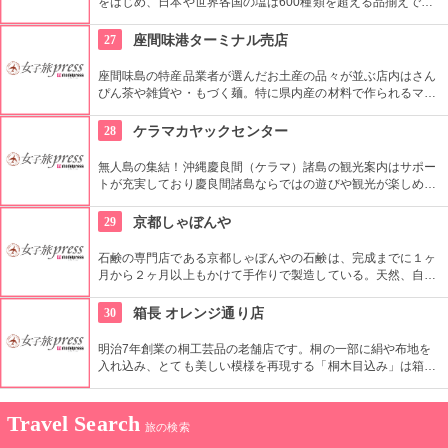
をはじめ、日本や世界各国の塩は600種類を超える品揃えで
す。 その他実際におにぎりとの試食を楽しめるコーナー、体験
のできるボディケアコーナー、充実のギフトに、月ごとに変わ
27
座間味港ターミナル売店
るご紹介塩コーナーなどもりだくさん。ソルトソムリエもいて
いろいろ相談できそう。
座間味島の特産品業者が選んだお土産の品々が並ぶ店内はさん
ぴん茶や雑貨や・もづく麺。特に県内産の材料で作られるマド
リーヌは１人で手作りしているので１日に作れる数は一箱４つ
入りの20〜40箱のみの限定品です。
28
ケラマカヤックセンター
無人島の集結！沖縄慶良間（ケラマ）諸島の観光案内はサポー
トが充実しており慶良間諸島ならではの遊びや観光が楽しめま
す。ご家族で楽しめるスノーケリングやカヤックも初心者でも
安心して楽しめるスクール制度もあります。座間味島での有名
29
京都しゃぼんや
なホエールウォッチングもほぼ100％の確立です。その他自分
だけのキャンドル・ガラスづくりなどの楽しみもあります。
石鹸の専門店である京都しゃぼんやの石鹸は、完成までに１ヶ
月から２ヶ月以上もかけて手作りで製造している。天然、自然
原料にこだわりぬいた「100％自然化粧品」であるため、赤ち
ゃんから肌の弱い方やお年寄りまで安心して使うことができ
30
箱長 オレンジ通り店
る。
明治7年創業の桐工芸品の老舗店です。桐の一部に絹や布地を
入れ込み、とても美しい模様を再現する「桐木目込み」は箱長
ならではの装飾技法として知られており、一見の価値ありで
す。
Travel Search
旅の検索