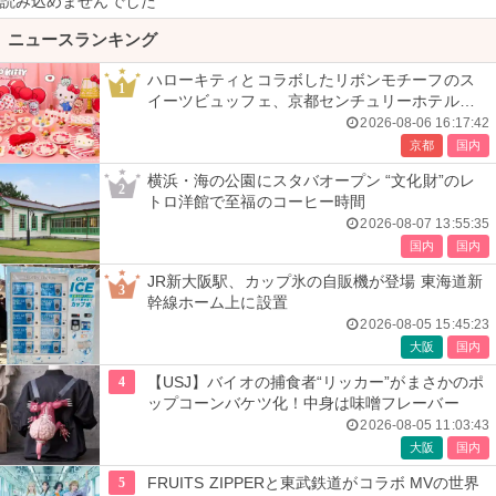
読み込めませんでした
ニュースランキング
ハローキティとコラボしたリボンモチーフのス
1
イーツビュッフェ、京都センチュリーホテルで
開催
2026-08-06 16:17:42
京都
国内
横浜・海の公園にスタバオープン “文化財”のレ
2
トロ洋館で至福のコーヒー時間
2026-08-07 13:55:35
国内
国内
JR新大阪駅、カップ氷の自販機が登場 東海道新
3
幹線ホーム上に設置
2026-08-05 15:45:23
大阪
国内
4
【USJ】バイオの捕食者“リッカー”がまさかのポ
ップコーンバケツ化！中身は味噌フレーバー
2026-08-05 11:03:43
大阪
国内
5
FRUITS ZIPPERと東武鉄道がコラボ MVの世界