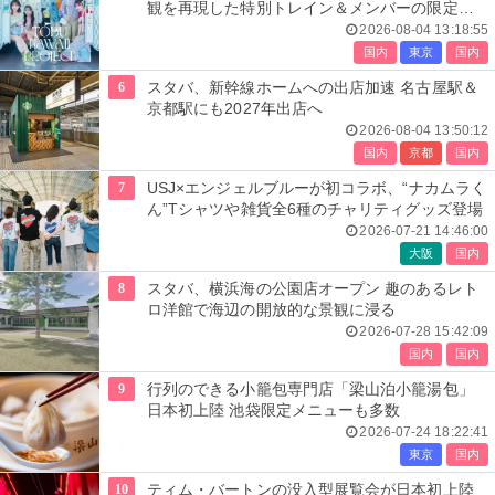
観を再現した特別トレイン＆メンバーの限定ア
ナウンス
2026-08-04 13:18:55
国内
東京
国内
6
スタバ、新幹線ホームへの出店加速 名古屋駅＆
京都駅にも2027年出店へ
2026-08-04 13:50:12
国内
京都
国内
7
USJ×エンジェルブルーが初コラボ、“ナカムラく
ん”Tシャツや雑貨全6種のチャリティグッズ登場
2026-07-21 14:46:00
大阪
国内
8
スタバ、横浜海の公園店オープン 趣のあるレト
ロ洋館で海辺の開放的な景観に浸る
2026-07-28 15:42:09
国内
国内
9
行列のできる小籠包専門店「梁山泊小籠湯包」
日本初上陸 池袋限定メニューも多数
2026-07-24 18:22:41
東京
国内
10
ティム・バートンの没入型展覧会が日本初上陸