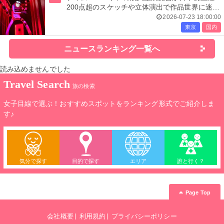
200点超のスケッチや立体演出で作品世界に迷い
込む
2026-07-23 18:00:00
東京
国内
ニュースランキング一覧へ
読み込めませんでした
Travel Search
旅の検索
女子目線で選ぶ！おすすめスポットをランキング形式でご紹介しま
す♪
気分で探す
目的で探す
エリア
誰と行く？
Page Top
会社概要
利用規約
プライバシーポリシー