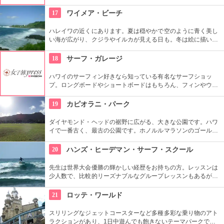
るため、イルカ遭遇率の高さも評判。マリンスポーツやダンス
やフラなどの“授業”もあります。“卒業”時の達成感は一緒の思い
17
ワイメア・ビーチ
出になりそうですね。
ハレイワの近くにあります。夏は穏やかで空のように青く美し
い海が広がり、クジラやイルカが見える日も。冬は絵に描いた
ような豪快な高波が押し寄せ、地元のボディボーダーやサーフ
ァーたちが集まります。夕日が絶景なことでも知られていま
18
サーフ・ガレージ
す。
ハワイのサーフィン好きなら知っている有名なサーフショッ
プ。ロングボードやショートボードはもちろん、フィンやウェ
ットスーツまでなんでも相談できる専門店。 ボードのレンタル
や保管も行っています。
19
カピオラニ・パーク
ダイヤモンド・ヘッドの裾野に広がる、大きな公園です。ハワ
イで一番古く、最古の公園です。ホノルルマラソンのゴール地
点としても有名ですね。ハワイ王朝最後の王カラカウアによっ
て、クイーン・カピオラニの名前が冠せられました。
20
ハンズ・ヒーデマン・サーフ・スクール
先生は世界大会優勝の輝かしい経歴をお持ちの方。レッスンは
少人数で、比較的リーズナブルなグループレッスンもあるが、
1対1でしっかりと学べるプライベートレッスンもあります。初
心者の方も基本動作からきちんと学んで、いざ海へ！
21
ロッテ・ワールド
スリリングなジェットコースターなど多種多彩な乗り物のアト
ラクションがあり、1日中遊んでも飽きないテーマパークで