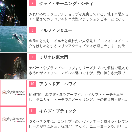
ック・パーク』のロケ地としても知られ、ロケ地巡りのバスも
7
グッド・モーニング・シティ
あります。
きれいめなカジュアルショップが充実している、地下２階から
１１階までのフロアを持つ大型ファッションビル。とにかく品
揃えが豊富なので見て回るのも大変！そんな時は、８階と９階
はフードコートになっているので、休憩しながらも出来て
8
ドルフィン＆ユー
Good！９階から１１階には映画館も入っているので、韓国語
での映画も楽しめます。
名前のとおり、イルカと戯れたい人必見！ドルフィンスイミン
グをはじめとするマリンアクティビティが楽しめます。お天気
によってコースを変えてくれるので、イルカに会える確率も高
いそう。バーベキューやフラ、ウクレレ演奏など、嬉しいおも
9
ミリオレ東大門
てなしも。
デパートやブランドショップよりリーズナブルな価格で購入で
きるのがファッションビルの魅力ですが、更に値引き交渉でき
るのもポイントの一つ。フードコートも入っているので休憩し
ながら買い物できるので、一日中楽しむ事が出来そう♪
10
アウトドア・ハワイ
約7時間、海で遊べるツアーです。カイルア・ビーチを出発
し、ラニカイ・ビーチでスノーケリング。その後は無人島へゴ
ー！スカヌーをこぎながら、どこまでも続く美しい海を満喫で
きます。日本語スタッフもいますし、送迎やランチもついてい
11
キムズ・ブティック
ます。
６０〜７０年代がコンセプトの、ヴィンテージ風オシャレワン
ピースが並ぶお店。韓国だけでなく、ニューヨークやパリ、ロ
ンドンでも有名というコチラは、キャメロンディアスなども愛