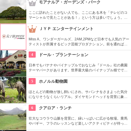
はバーベキューやピクニックをしている人も見られます。
モアナルア・ガーデンズ・パーク
2
ここに訪れたことがない人でも、ここにある木を「テレビのコ
マーシャルで見たことがある！」という方は多いでしょう。日
立の「この木なんの木」の歌で有名になった大きな木『合歓の
樹』がここにあります。実物を見ると、感動しますよ！
ＪＹＰ エンターテインメント
3
Miss A、ワンダーガールズ、2AM,2PMなど日本でも人気のアー
ティストが所属するビック芸能プロダクション。前を通れば、
運よく芸能人に会えるかも？！
4
ドール・プランテーション
日本でもバナナやパイナップルでおなじみ『ドール』社の農園
テーマパークがあります。世界最大級のパイナップル畑ででき
た迷路やパイナップル・エキスプレスなど、大人も子供も楽し
めるアトラクションがあります。カワイイお土産もいっぱい。
5
ホノルル動物園
ほとんどの動物が放し飼いにされ、サバンナをさまよった気分
になりそうなくらいリアル。ダイヤモンドヘッドを背景に象さ
んが見えたり、ハワイ固有種の動物やトロピカルフラワーやフ
ルーツを観察できたりと、随所でハワイらしさも楽しめます。
6
クアロア・ランチ
壮大なコウラウ山脈を背景に、緑いっぱいに広がる牧場。乗馬
やバギー、フラのレッスンなど楽しいアクティビティが待って
います。名物のハンバーガーも楽しみですね。映画『ジュラシ