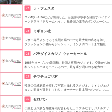
す。ドラマ『ボスを守れ』のロケ地としても有名になりまし
た。夜はお城のライトアップもあり、デートで訪れるのも楽し
22
ラ・フェスタ
そうです。
２PMやT-ARAなどが出演した、音楽家や歌手を目指すハイティ
ーンドラマ「ドリームハイ」。最終回の圧巻のダンスシーンが
撮影されたのは、コチラの大型ファッションストリートの広場
でした。ロケ地堪能だけでなく、お買い物も楽しめます。ソウ
23
ミギョン社
ルから1時間弱。
レザー専門店がそろう光熙市場の中でも最大級の広さを誇り、
ファッション小物からジャケット、ミンクのコートまで幅広い
商品が揃うコチラのお店。卸値で購入できるだけでなく、オー
ダーメイドも可能で、欲しいデザインや素材を相談しながら決
24
パラダイスカジノ ウォーカーヒル
められます。
1968年オープンの韓国初、外国人専用カジノです。空港から無
料シャトルバスも出ているので、足を運び易いのも魅力の一
つ。旅の楽しみとして、思い出として、大人の世界を味わって
帰るのもいいですね。
25
チマチョゴリ村
韓国の伝統衣装を着れて写真も撮れるスタジオ。ＪＹＪジェジ
ュンの家族が運営しており、オーナーも日本語ぺらぺら、スタ
ッフも日本人がいるので言葉の心配もなし。女性はもちろん、
男性や小さな子供用の衣装も沢山あり、カップル写真に家族写
26
セロバン
真、友達同士の記念にもってこい。
伝統と現代的な感覚を混ぜ合わせたカラフルなオリジナルデザ