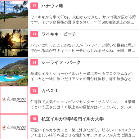
用とか。質感や柄だけでなく、素材の全てを韓国内で調達する
12
ハナウマ湾
という徹底したこだわりと、リーズナブルなお値段で買える事
が人気の理由。
ワイキキから車で20分、火山からできた、サンゴ礁が広がる湾
です。オアフ島屈指の透明度を誇り、年間500種類以上の魚が
生息しています。スノーケリングスポットとしても人気の場所
で年間100万人以上の観光客が訪れます。
13
ワイキキ・ビーチ
ハワイに行ったことのない人が「ハワイ」と聞いて最初に思い
浮かべる絵がワキキキ・ビーチかもしれませんね。実際、世界
中から観光客が集まる有名な場所です。背景にはダイヤモン
ド・ヘッドが広がるビーチを散策し、「ハワイに来た！」を実
14
シーライフ・パーク
感したいものですね。
華麗なイルカショーやイルカと一緒に遊べるプログラムなど、
イルカと一緒に泳いだりアシカの餌付け体験、海中散歩など、
家族で遊べるアトラクションがいっぱい。おみやげにイルカの
ヌイグルミやTシャツなどオリジナルグッズも人気です。
15
カベ２１
仁寺洞で人気のショッピングセンター「サムジキル」。４階建
てという広さには７０以上もの店舗がはいっていて、グルメや
ショッピング、アート鑑賞なども。その中にあるコチラのお店
では螺細製品や乗り下など、韓国の伝統工芸品を取り扱い、お
16
私立イルカ中学/名門イルカ大学
気に入りの１つが見つかるはず。
可愛いイルカやカメと一緒に泳ぎながら、明るいロコのスタッ
フと楽しい時間を過ごせる場所です。スタッフが入念に調査す