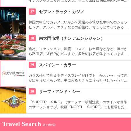
インのグッズは女性に大人気。特に人気は韓国伝統のパッチワ
ークであるポジャギを使ったオリジナル商品。セミオーダーも
できて、日本への発送もしてくれます。姉妹オーナーは日本へ
27
セブン・ラック・カジノ
の留学経験があるので、日本語もばっちり。
韓国の中心でカジノはいかが？周辺の市場や繁華街でのショッ
ピング、グルメ、エステなどの前後に、ちょっと寄ってみる？
という感覚で寄る人も多い。ビギナーの人でも十分に楽しめ
る。外国人専用 CASINO 無料シャトルバスもあり、便利。
28
南大門市場（ナンデムンシジャン）
食材、ファッション、雑貨、コスメ、お土産などなど、屋台か
ら路面店、近代的なビルまで、多数のお店が集まっています。
600年ほどの歴史があり、ソウルで最も古い市場です。狭い路
地は常に買い物客であふれかえり、賑やかな空間が溢れます。
29
スパイシー・カラー
ガラス張りで見えるディスプレイだけでも「かわい〜」って声
が出そうなくらいで、中に入るとさらにうっとりしちゃう可愛
いアイテムがいっぱい。 雑貨から、靴、お洋服まで揃っている
ので、韓国の可愛いファッション好きにオススメ。
30
サーフ・アンド・シー
「SURFER X-ING」（サーファー横断注意）のサインが目印
のサーフショップ。映画『NORTH SHORE』にも登場した
1921年築の伝統ある建物で営業しています。日本語が話せる日
本人スタッフもいるから、日本語で安心してお買い物ができま
すよ。
Travel Search
旅の検索