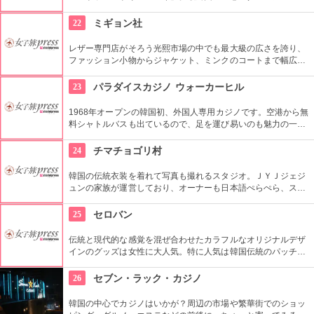
撮影されたのは、コチラの大型ファッションストリートの広場
でした。ロケ地堪能だけでなく、お買い物も楽しめます。ソウ
22
ミギョン社
ルから1時間弱。
レザー専門店がそろう光熙市場の中でも最大級の広さを誇り、
ファッション小物からジャケット、ミンクのコートまで幅広い
商品が揃うコチラのお店。卸値で購入できるだけでなく、オー
ダーメイドも可能で、欲しいデザインや素材を相談しながら決
23
パラダイスカジノ ウォーカーヒル
められます。
1968年オープンの韓国初、外国人専用カジノです。空港から無
料シャトルバスも出ているので、足を運び易いのも魅力の一
つ。旅の楽しみとして、思い出として、大人の世界を味わって
帰るのもいいですね。
24
チマチョゴリ村
韓国の伝統衣装を着れて写真も撮れるスタジオ。ＪＹＪジェジ
ュンの家族が運営しており、オーナーも日本語ぺらぺら、スタ
ッフも日本人がいるので言葉の心配もなし。女性はもちろん、
男性や小さな子供用の衣装も沢山あり、カップル写真に家族写
25
セロバン
真、友達同士の記念にもってこい。
伝統と現代的な感覚を混ぜ合わせたカラフルなオリジナルデザ
インのグッズは女性に大人気。特に人気は韓国伝統のパッチワ
ークであるポジャギを使ったオリジナル商品。セミオーダーも
できて、日本への発送もしてくれます。姉妹オーナーは日本へ
26
セブン・ラック・カジノ
の留学経験があるので、日本語もばっちり。
韓国の中心でカジノはいかが？周辺の市場や繁華街でのショッ