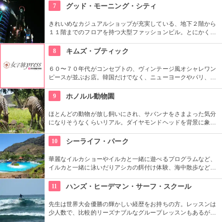
やフラなどの“授業”もあります。“卒業”時の達成感は一緒の思い
7
グッド・モーニング・シティ
出になりそうですね。
きれいめなカジュアルショップが充実している、地下２階から
１１階までのフロアを持つ大型ファッションビル。とにかく品
揃えが豊富なので見て回るのも大変！そんな時は、８階と９階
はフードコートになっているので、休憩しながらも出来て
8
キムズ・ブティック
Good！９階から１１階には映画館も入っているので、韓国語
での映画も楽しめます。
６０〜７０年代がコンセプトの、ヴィンテージ風オシャレワン
ピースが並ぶお店。韓国だけでなく、ニューヨークやパリ、ロ
ンドンでも有名というコチラは、キャメロンディアスなども愛
用とか。質感や柄だけでなく、素材の全てを韓国内で調達する
9
ホノルル動物園
という徹底したこだわりと、リーズナブルなお値段で買える事
が人気の理由。
ほとんどの動物が放し飼いにされ、サバンナをさまよった気分
になりそうなくらいリアル。ダイヤモンドヘッドを背景に象さ
んが見えたり、ハワイ固有種の動物やトロピカルフラワーやフ
ルーツを観察できたりと、随所でハワイらしさも楽しめます。
10
シーライフ・パーク
華麗なイルカショーやイルカと一緒に遊べるプログラムなど、
イルカと一緒に泳いだりアシカの餌付け体験、海中散歩など、
家族で遊べるアトラクションがいっぱい。おみやげにイルカの
ヌイグルミやTシャツなどオリジナルグッズも人気です。
11
ハンズ・ヒーデマン・サーフ・スクール
先生は世界大会優勝の輝かしい経歴をお持ちの方。レッスンは
少人数で、比較的リーズナブルなグループレッスンもあるが、
1対1でしっかりと学べるプライベートレッスンもあります。初