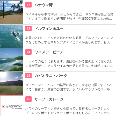
心者の方も基本動作からきちんと学んで、いざ海へ！
12
ハナウマ湾
ワイキキから車で20分、火山からできた、サンゴ礁が広がる湾
です。オアフ島屈指の透明度を誇り、年間500種類以上の魚が
生息しています。スノーケリングスポットとしても人気の場所
で年間100万人以上の観光客が訪れます。
13
ドルフィン＆ユー
名前のとおり、イルカと戯れたい人必見！ドルフィンスイミン
グをはじめとするマリンアクティビティが楽しめます。お天気
によってコースを変えてくれるので、イルカに会える確率も高
いそう。バーベキューやフラ、ウクレレ演奏など、嬉しいおも
14
ワイメア・ビーチ
てなしも。
ハレイワの近くにあります。夏は穏やかで空のように青く美し
い海が広がり、クジラやイルカが見える日も。冬は絵に描いた
ような豪快な高波が押し寄せ、地元のボディボーダーやサーフ
ァーたちが集まります。夕日が絶景なことでも知られていま
15
カピオラニ・パーク
す。
ダイヤモンド・ヘッドの裾野に広がる、大きな公園です。ハワ
イで一番古く、最古の公園です。ホノルルマラソンのゴール地
点としても有名ですね。ハワイ王朝最後の王カラカウアによっ
て、クイーン・カピオラニの名前が冠せられました。
16
サーフ・ガレージ
ハワイのサーフィン好きなら知っている有名なサーフショッ
プ。ロングボードやショートボードはもちろん、フィンやウェ