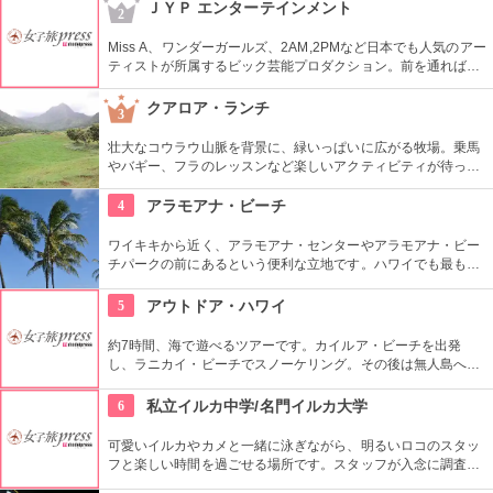
めるアトラクションがあります。カワイイお土産もいっぱい。
ＪＹＰ エンターテインメント
2
Miss A、ワンダーガールズ、2AM,2PMなど日本でも人気のアー
ティストが所属するビック芸能プロダクション。前を通れば、
運よく芸能人に会えるかも？！
クアロア・ランチ
3
壮大なコウラウ山脈を背景に、緑いっぱいに広がる牧場。乗馬
やバギー、フラのレッスンなど楽しいアクティビティが待って
います。名物のハンバーガーも楽しみですね。映画『ジュラシ
ック・パーク』のロケ地としても知られ、ロケ地巡りのバスも
4
アラモアナ・ビーチ
あります。
ワイキキから近く、アラモアナ・センターやアラモアナ・ビー
チパークの前にあるという便利な立地です。ハワイでも最も美
しいサンセットが見られると評判です。地元の方も多く、休日
はバーベキューやピクニックをしている人も見られます。
5
アウトドア・ハワイ
約7時間、海で遊べるツアーです。カイルア・ビーチを出発
し、ラニカイ・ビーチでスノーケリング。その後は無人島へゴ
ー！スカヌーをこぎながら、どこまでも続く美しい海を満喫で
きます。日本語スタッフもいますし、送迎やランチもついてい
6
私立イルカ中学/名門イルカ大学
ます。
可愛いイルカやカメと一緒に泳ぎながら、明るいロコのスタッ
フと楽しい時間を過ごせる場所です。スタッフが入念に調査す
るため、イルカ遭遇率の高さも評判。マリンスポーツやダンス