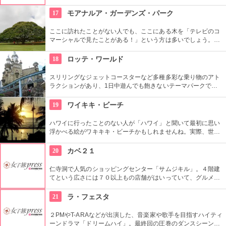
ットスーツまでなんでも相談できる専門店。 ボードのレンタル
や保管も行っています。
17
モアナルア・ガーデンズ・パーク
ここに訪れたことがない人でも、ここにある木を「テレビのコ
マーシャルで見たことがある！」という方は多いでしょう。日
立の「この木なんの木」の歌で有名になった大きな木『合歓の
樹』がここにあります。実物を見ると、感動しますよ！
18
ロッテ・ワールド
スリリングなジェットコースターなど多種多彩な乗り物のアト
ラクションがあり、1日中遊んでも飽きないテーマパークで
す。ドラマ『ボスを守れ』のロケ地としても有名になりまし
た。夜はお城のライトアップもあり、デートで訪れるのも楽し
19
ワイキキ・ビーチ
そうです。
ハワイに行ったことのない人が「ハワイ」と聞いて最初に思い
浮かべる絵がワキキキ・ビーチかもしれませんね。実際、世界
中から観光客が集まる有名な場所です。背景にはダイヤモン
ド・ヘッドが広がるビーチを散策し、「ハワイに来た！」を実
20
カベ２１
感したいものですね。
仁寺洞で人気のショッピングセンター「サムジキル」。４階建
てという広さには７０以上もの店舗がはいっていて、グルメや
ショッピング、アート鑑賞なども。その中にあるコチラのお店
では螺細製品や乗り下など、韓国の伝統工芸品を取り扱い、お
21
ラ・フェスタ
気に入りの１つが見つかるはず。
２PMやT-ARAなどが出演した、音楽家や歌手を目指すハイティ
ーンドラマ「ドリームハイ」。最終回の圧巻のダンスシーンが