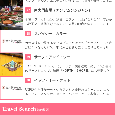
ピング、グルメ、エステなどの前後に、ちょっと寄ってみる？
という感覚で寄る人も多い。ビギナーの人でも十分に楽しめ
る。外国人専用 CASINO 無料シャトルバスもあり、便利。
27
南大門市場（ナンデムンシジャン）
食材、ファッション、雑貨、コスメ、お土産などなど、屋台か
ら路面店、近代的なビルまで、多数のお店が集まっています。
600年ほどの歴史があり、ソウルで最も古い市場です。狭い路
地は常に買い物客であふれかえり、賑やかな空間が溢れます。
28
スパイシー・カラー
ガラス張りで見えるディスプレイだけでも「かわい〜」って声
が出そうなくらいで、中に入るとさらにうっとりしちゃう可愛
いアイテムがいっぱい。 雑貨から、靴、お洋服まで揃っている
ので、韓国の可愛いファッション好きにオススメ。
29
サーフ・アンド・シー
「SURFER X-ING」（サーファー横断注意）のサインが目印
のサーフショップ。映画『NORTH SHORE』にも登場した
1921年築の伝統ある建物で営業しています。日本語が話せる日
本人スタッフもいるから、日本語で安心してお買い物ができま
30
イッツ・ミー・フォト
すよ。
明洞駅から徒歩一分というアクセス抜群のロケーションにあ
る、フォトスタジオ。メイクにヘアー、そして衣装にいたるま
でトータルコーディネートしてもらい、プロのカメラマンが撮
影して作品を持ち帰ることができる。国内外多くの方から支持
を受けており、様々なメディアに取り上げられている有名店。
Travel Search
旅の検索