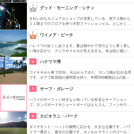
す。ドラマ『ボスを守れ』のロケ地としても有名になりまし
た。夜はお城のライトアップもあり、デートで訪れるのも楽し
グッド・モーニング・シティ
2
そうです。
きれいめなカジュアルショップが充実している、地下２階から
１１階までのフロアを持つ大型ファッションビル。とにかく品
揃えが豊富なので見て回るのも大変！そんな時は、８階と９階
はフードコートになっているので、休憩しながらも出来て
ワイメア・ビーチ
3
Good！９階から１１階には映画館も入っているので、韓国語
での映画も楽しめます。
ハレイワの近くにあります。夏は穏やかで空のように青く美し
い海が広がり、クジラやイルカが見える日も。冬は絵に描いた
ような豪快な高波が押し寄せ、地元のボディボーダーやサーフ
ァーたちが集まります。夕日が絶景なことでも知られていま
4
ハナウマ湾
す。
ワイキキから車で20分、火山からできた、サンゴ礁が広がる湾
です。オアフ島屈指の透明度を誇り、年間500種類以上の魚が
生息しています。スノーケリングスポットとしても人気の場所
で年間100万人以上の観光客が訪れます。
5
サーフ・ガレージ
ハワイのサーフィン好きなら知っている有名なサーフショッ
プ。ロングボードやショートボードはもちろん、フィンやウェ
ットスーツまでなんでも相談できる専門店。 ボードのレンタル
や保管も行っています。
6
カピオラニ・パーク
ダイヤモンド・ヘッドの裾野に広がる、大きな公園です。ハワ
イで一番古く、最古の公園です。ホノルルマラソンのゴール地