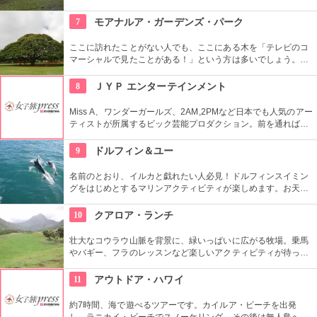
点としても有名ですね。ハワイ王朝最後の王カラカウアによっ
て、クイーン・カピオラニの名前が冠せられました。
7
モアナルア・ガーデンズ・パーク
ここに訪れたことがない人でも、ここにある木を「テレビのコ
マーシャルで見たことがある！」という方は多いでしょう。日
立の「この木なんの木」の歌で有名になった大きな木『合歓の
樹』がここにあります。実物を見ると、感動しますよ！
8
ＪＹＰ エンターテインメント
Miss A、ワンダーガールズ、2AM,2PMなど日本でも人気のアー
ティストが所属するビック芸能プロダクション。前を通れば、
運よく芸能人に会えるかも？！
9
ドルフィン＆ユー
名前のとおり、イルカと戯れたい人必見！ドルフィンスイミン
グをはじめとするマリンアクティビティが楽しめます。お天気
によってコースを変えてくれるので、イルカに会える確率も高
いそう。バーベキューやフラ、ウクレレ演奏など、嬉しいおも
10
クアロア・ランチ
てなしも。
壮大なコウラウ山脈を背景に、緑いっぱいに広がる牧場。乗馬
やバギー、フラのレッスンなど楽しいアクティビティが待って
います。名物のハンバーガーも楽しみですね。映画『ジュラシ
ック・パーク』のロケ地としても知られ、ロケ地巡りのバスも
11
アウトドア・ハワイ
あります。
約7時間、海で遊べるツアーです。カイルア・ビーチを出発
し、ラニカイ・ビーチでスノーケリング。その後は無人島へゴ