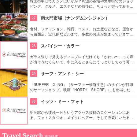
韓国の中心でカジノはいかが？周辺の市場や繁華街でのショッ
ピング、グルメ、エステなどの前後に、ちょっと寄ってみる？
という感覚で寄る人も多い。ビギナーの人でも十分に楽しめ
る。外国人専用 CASINO 無料シャトルバスもあり、便利。
27
南大門市場（ナンデムンシジャン）
食材、ファッション、雑貨、コスメ、お土産などなど、屋台か
ら路面店、近代的なビルまで、多数のお店が集まっています。
600年ほどの歴史があり、ソウルで最も古い市場です。狭い路
地は常に買い物客であふれかえり、賑やかな空間が溢れます。
28
スパイシー・カラー
ガラス張りで見えるディスプレイだけでも「かわい〜」って声
が出そうなくらいで、中に入るとさらにうっとりしちゃう可愛
いアイテムがいっぱい。 雑貨から、靴、お洋服まで揃っている
ので、韓国の可愛いファッション好きにオススメ。
29
サーフ・アンド・シー
「SURFER X-ING」（サーファー横断注意）のサインが目印
のサーフショップ。映画『NORTH SHORE』にも登場した
1921年築の伝統ある建物で営業しています。日本語が話せる日
本人スタッフもいるから、日本語で安心してお買い物ができま
30
イッツ・ミー・フォト
すよ。
明洞駅から徒歩一分というアクセス抜群のロケーションにあ
る、フォトスタジオ。メイクにヘアー、そして衣装にいたるま
でトータルコーディネートしてもらい、プロのカメラマンが撮
影して作品を持ち帰ることができる。国内外多くの方から支持
を受けており、様々なメディアに取り上げられている有名店。
Travel Search
旅の検索