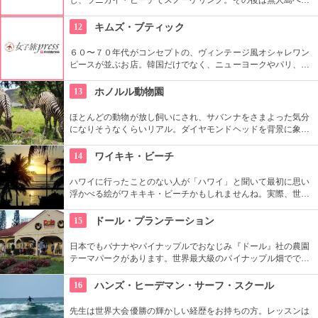
ー！スカヌーをこぎながら、どこまでも続く美しい海を満喫で
きます。日本語スタッフもいますし、送迎やランチもついてい
12
キムズ・ブティック
ます。
６０〜７０年代がコンセプトの、ヴィンテージ風オシャレワン
ピースが並ぶお店。韓国だけでなく、ニューヨークやパリ、ロ
ンドンでも有名というコチラは、キャメロンディアスなども愛
用とか。質感や柄だけでなく、素材の全てを韓国内で調達する
13
ホノルル動物園
という徹底したこだわりと、リーズナブルなお値段で買える事
が人気の理由。
ほとんどの動物が放し飼いにされ、サバンナをさまよった気分
になりそうなくらいリアル。ダイヤモンドヘッドを背景に象さ
んが見えたり、ハワイ固有種の動物やトロピカルフラワーやフ
ルーツを観察できたりと、随所でハワイらしさも楽しめます。
14
ワイキキ・ビーチ
ハワイに行ったことのない人が「ハワイ」と聞いて最初に思い
浮かべる絵がワキキキ・ビーチかもしれませんね。実際、世界
中から観光客が集まる有名な場所です。背景にはダイヤモン
ド・ヘッドが広がるビーチを散策し、「ハワイに来た！」を実
15
ドール・プランテーション
感したいものですね。
日本でもバナナやパイナップルでおなじみ『ドール』社の農園
テーマパークがあります。世界最大級のパイナップル畑ででき
た迷路やパイナップル・エキスプレスなど、大人も子供も楽し
めるアトラクションがあります。カワイイお土産もいっぱい。
16
ハンズ・ヒーデマン・サーフ・スクール
先生は世界大会優勝の輝かしい経歴をお持ちの方。レッスンは