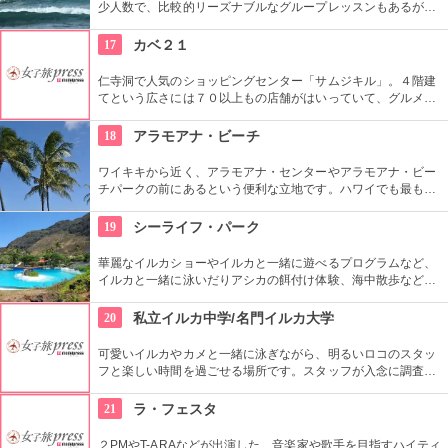
少人数で、比較的リーズナブルなグループレッスンもあるが、
1対1でしっかりと学べるプライベートレッスンもあります。初
心者の方も基本動作からきちんと学んで、いざ海へ！
17
カベ２１
仁寺洞で人気のショッピングセンター「サムジキル」。４階建
てという広さには７０以上もの店舗がはいっていて、グルメや
ショッピング、アート鑑賞なども。その中にあるコチラのお店
では螺細製品や乗り下など、韓国の伝統工芸品を取り扱い、お
18
アラモアナ・ビーチ
気に入りの１つが見つかるはず。
ワイキキから近く、アラモアナ・センターやアラモアナ・ビー
チパークの前にあるという便利な立地です。ハワイでも最も美
しいサンセットが見られると評判です。地元の方も多く、休日
はバーベキューやピクニックをしている人も見られます。
19
シーライフ・パーク
華麗なイルカショーやイルカと一緒に遊べるプログラムなど、
イルカと一緒に泳いだりアシカの餌付け体験、海中散歩など、
家族で遊べるアトラクションがいっぱい。おみやげにイルカの
ヌイグルミやTシャツなどオリジナルグッズも人気です。
20
私立イルカ中学/名門イルカ大学
可愛いイルカやカメと一緒に泳ぎながら、明るいロコのスタッ
フと楽しい時間を過ごせる場所です。スタッフが入念に調査す
るため、イルカ遭遇率の高さも評判。マリンスポーツやダンス
やフラなどの“授業”もあります。“卒業”時の達成感は一緒の思い
21
ラ・フェスタ
出になりそうですね。
２PMやT-ARAなどが出演した、音楽家や歌手を目指すハイティ