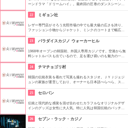
ーンドラマ「ドリームハイ」。最終回の圧巻のダンスシーンが
撮影されたのは、コチラの大型ファッションストリートの広場
でした。ロケ地堪能だけでなく、お買い物も楽しめます。ソウ
22
ミギョン社
ルから1時間弱。
レザー専門店がそろう光熙市場の中でも最大級の広さを誇り、
ファッション小物からジャケット、ミンクのコートまで幅広い
商品が揃うコチラのお店。卸値で購入できるだけでなく、オー
ダーメイドも可能で、欲しいデザインや素材を相談しながら決
23
パラダイスカジノ ウォーカーヒル
められます。
1968年オープンの韓国初、外国人専用カジノです。空港から無
料シャトルバスも出ているので、足を運び易いのも魅力の一
つ。旅の楽しみとして、思い出として、大人の世界を味わって
帰るのもいいですね。
24
チマチョゴリ村
韓国の伝統衣装を着れて写真も撮れるスタジオ。ＪＹＪジェジ
ュンの家族が運営しており、オーナーも日本語ぺらぺら、スタ
ッフも日本人がいるので言葉の心配もなし。女性はもちろん、
男性や小さな子供用の衣装も沢山あり、カップル写真に家族写
25
セロバン
真、友達同士の記念にもってこい。
伝統と現代的な感覚を混ぜ合わせたカラフルなオリジナルデザ
インのグッズは女性に大人気。特に人気は韓国伝統のパッチワ
ークであるポジャギを使ったオリジナル商品。セミオーダーも
できて、日本への発送もしてくれます。姉妹オーナーは日本へ
26
セブン・ラック・カジノ
の留学経験があるので、日本語もばっちり。