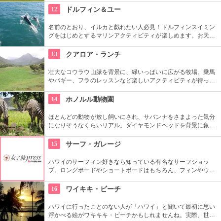
樹』がここにあります。実物を見ると、感動しますよ！
12
ドルフィン＆ユー
名前のとおり、イルカと戯れたい人必見！ドルフィンスイミン
グをはじめとするマリンアクティビティが楽しめます。お天気
によってコースを変えてくれるので、イルカに会える確率も高
いそう。バーベキューやフラ、ウクレレ演奏など、嬉しいおも
13
クアロア・ランチ
てなしも。
壮大なコウラウ山脈を背景に、緑いっぱいに広がる牧場。乗馬
やバギー、フラのレッスンなど楽しいアクティビティが待って
います。名物のハンバーガーも楽しみですね。映画『ジュラシ
ック・パーク』のロケ地としても知られ、ロケ地巡りのバスも
14
ホノルル動物園
あります。
ほとんどの動物が放し飼いにされ、サバンナをさまよった気分
になりそうなくらいリアル。ダイヤモンドヘッドを背景に象さ
んが見えたり、ハワイ固有種の動物やトロピカルフラワーやフ
ルーツを観察できたりと、随所でハワイらしさも楽しめます。
15
サーフ・ガレージ
ハワイのサーフィン好きなら知っている有名なサーフショッ
プ。ロングボードやショートボードはもちろん、フィンやウェ
ットスーツまでなんでも相談できる専門店。 ボードのレンタル
や保管も行っています。
16
ワイキキ・ビーチ
ハワイに行ったことのない人が「ハワイ」と聞いて最初に思い
浮かべる絵がワキキキ・ビーチかもしれませんね。実際、世界