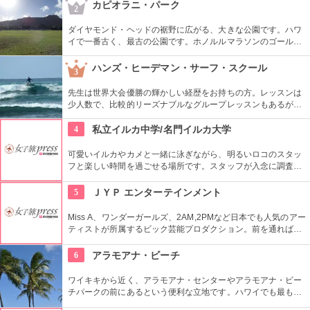
はフードコートになっているので、休憩しながらも出来て
カピオラニ・パーク
2
Good！９階から１１階には映画館も入っているので、韓国語
での映画も楽しめます。
ダイヤモンド・ヘッドの裾野に広がる、大きな公園です。ハワ
イで一番古く、最古の公園です。ホノルルマラソンのゴール地
点としても有名ですね。ハワイ王朝最後の王カラカウアによっ
て、クイーン・カピオラニの名前が冠せられました。
ハンズ・ヒーデマン・サーフ・スクール
3
先生は世界大会優勝の輝かしい経歴をお持ちの方。レッスンは
少人数で、比較的リーズナブルなグループレッスンもあるが、
1対1でしっかりと学べるプライベートレッスンもあります。初
心者の方も基本動作からきちんと学んで、いざ海へ！
4
私立イルカ中学/名門イルカ大学
可愛いイルカやカメと一緒に泳ぎながら、明るいロコのスタッ
フと楽しい時間を過ごせる場所です。スタッフが入念に調査す
るため、イルカ遭遇率の高さも評判。マリンスポーツやダンス
やフラなどの“授業”もあります。“卒業”時の達成感は一緒の思い
5
ＪＹＰ エンターテインメント
出になりそうですね。
Miss A、ワンダーガールズ、2AM,2PMなど日本でも人気のアー
ティストが所属するビック芸能プロダクション。前を通れば、
運よく芸能人に会えるかも？！
6
アラモアナ・ビーチ
ワイキキから近く、アラモアナ・センターやアラモアナ・ビー
チパークの前にあるという便利な立地です。ハワイでも最も美
しいサンセットが見られると評判です。地元の方も多く、休日