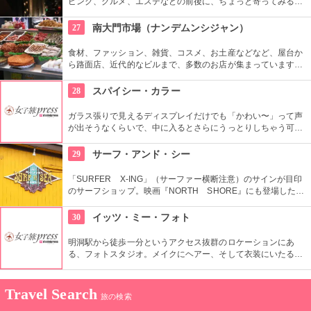
ピング、グルメ、エステなどの前後に、ちょっと寄ってみる？
という感覚で寄る人も多い。ビギナーの人でも十分に楽しめ
る。外国人専用 CASINO 無料シャトルバスもあり、便利。
27
南大門市場（ナンデムンシジャン）
食材、ファッション、雑貨、コスメ、お土産などなど、屋台か
ら路面店、近代的なビルまで、多数のお店が集まっています。
600年ほどの歴史があり、ソウルで最も古い市場です。狭い路
地は常に買い物客であふれかえり、賑やかな空間が溢れます。
28
スパイシー・カラー
ガラス張りで見えるディスプレイだけでも「かわい〜」って声
が出そうなくらいで、中に入るとさらにうっとりしちゃう可愛
いアイテムがいっぱい。 雑貨から、靴、お洋服まで揃っている
ので、韓国の可愛いファッション好きにオススメ。
29
サーフ・アンド・シー
「SURFER X-ING」（サーファー横断注意）のサインが目印
のサーフショップ。映画『NORTH SHORE』にも登場した
1921年築の伝統ある建物で営業しています。日本語が話せる日
本人スタッフもいるから、日本語で安心してお買い物ができま
30
イッツ・ミー・フォト
すよ。
明洞駅から徒歩一分というアクセス抜群のロケーションにあ
る、フォトスタジオ。メイクにヘアー、そして衣装にいたるま
でトータルコーディネートしてもらい、プロのカメラマンが撮
影して作品を持ち帰ることができる。国内外多くの方から支持
を受けており、様々なメディアに取り上げられている有名店。
Travel Search
旅の検索