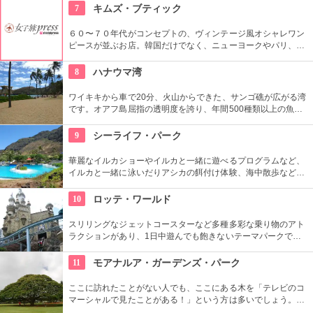
はバーベキューやピクニックをしている人も見られます。
7
キムズ・ブティック
６０〜７０年代がコンセプトの、ヴィンテージ風オシャレワン
ピースが並ぶお店。韓国だけでなく、ニューヨークやパリ、ロ
ンドンでも有名というコチラは、キャメロンディアスなども愛
用とか。質感や柄だけでなく、素材の全てを韓国内で調達する
8
ハナウマ湾
という徹底したこだわりと、リーズナブルなお値段で買える事
が人気の理由。
ワイキキから車で20分、火山からできた、サンゴ礁が広がる湾
です。オアフ島屈指の透明度を誇り、年間500種類以上の魚が
生息しています。スノーケリングスポットとしても人気の場所
で年間100万人以上の観光客が訪れます。
9
シーライフ・パーク
華麗なイルカショーやイルカと一緒に遊べるプログラムなど、
イルカと一緒に泳いだりアシカの餌付け体験、海中散歩など、
家族で遊べるアトラクションがいっぱい。おみやげにイルカの
ヌイグルミやTシャツなどオリジナルグッズも人気です。
10
ロッテ・ワールド
スリリングなジェットコースターなど多種多彩な乗り物のアト
ラクションがあり、1日中遊んでも飽きないテーマパークで
す。ドラマ『ボスを守れ』のロケ地としても有名になりまし
た。夜はお城のライトアップもあり、デートで訪れるのも楽し
11
モアナルア・ガーデンズ・パーク
そうです。
ここに訪れたことがない人でも、ここにある木を「テレビのコ
マーシャルで見たことがある！」という方は多いでしょう。日
立の「この木なんの木」の歌で有名になった大きな木『合歓の