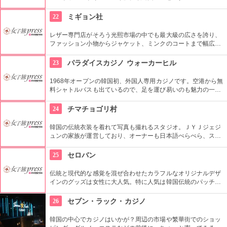
撮影されたのは、コチラの大型ファッションストリートの広場
でした。ロケ地堪能だけでなく、お買い物も楽しめます。ソウ
22
ミギョン社
ルから1時間弱。
レザー専門店がそろう光熙市場の中でも最大級の広さを誇り、
ファッション小物からジャケット、ミンクのコートまで幅広い
商品が揃うコチラのお店。卸値で購入できるだけでなく、オー
ダーメイドも可能で、欲しいデザインや素材を相談しながら決
23
パラダイスカジノ ウォーカーヒル
められます。
1968年オープンの韓国初、外国人専用カジノです。空港から無
料シャトルバスも出ているので、足を運び易いのも魅力の一
つ。旅の楽しみとして、思い出として、大人の世界を味わって
帰るのもいいですね。
24
チマチョゴリ村
韓国の伝統衣装を着れて写真も撮れるスタジオ。ＪＹＪジェジ
ュンの家族が運営しており、オーナーも日本語ぺらぺら、スタ
ッフも日本人がいるので言葉の心配もなし。女性はもちろん、
男性や小さな子供用の衣装も沢山あり、カップル写真に家族写
25
セロバン
真、友達同士の記念にもってこい。
伝統と現代的な感覚を混ぜ合わせたカラフルなオリジナルデザ
インのグッズは女性に大人気。特に人気は韓国伝統のパッチワ
ークであるポジャギを使ったオリジナル商品。セミオーダーも
できて、日本への発送もしてくれます。姉妹オーナーは日本へ
26
セブン・ラック・カジノ
の留学経験があるので、日本語もばっちり。
韓国の中心でカジノはいかが？周辺の市場や繁華街でのショッ