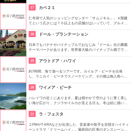
中から観光客が集まる有名な場所です。背景にはダイヤモン
ド・ヘッドが広がるビーチを散策し、「ハワイに来た！」を実
17
カベ２１
感したいものですね。
仁寺洞で人気のショッピングセンター「サムジキル」。４階建
てという広さには７０以上もの店舗がはいっていて、グルメや
ショッピング、アート鑑賞なども。その中にあるコチラのお店
では螺細製品や乗り下など、韓国の伝統工芸品を取り扱い、お
18
ドール・プランテーション
気に入りの１つが見つかるはず。
日本でもバナナやパイナップルでおなじみ『ドール』社の農園
テーマパークがあります。世界最大級のパイナップル畑ででき
た迷路やパイナップル・エキスプレスなど、大人も子供も楽し
めるアトラクションがあります。カワイイお土産もいっぱい。
19
アウトドア・ハワイ
約7時間、海で遊べるツアーです。カイルア・ビーチを出発
し、ラニカイ・ビーチでスノーケリング。その後は無人島へゴ
ー！スカヌーをこぎながら、どこまでも続く美しい海を満喫で
きます。日本語スタッフもいますし、送迎やランチもついてい
20
ワイメア・ビーチ
ます。
ハレイワの近くにあります。夏は穏やかで空のように青く美し
い海が広がり、クジラやイルカが見える日も。冬は絵に描いた
ような豪快な高波が押し寄せ、地元のボディボーダーやサーフ
ァーたちが集まります。夕日が絶景なことでも知られていま
21
ラ・フェスタ
す。
２PMやT-ARAなどが出演した、音楽家や歌手を目指すハイティ
ーンドラマ「ドリームハイ」。最終回の圧巻のダンスシーンが